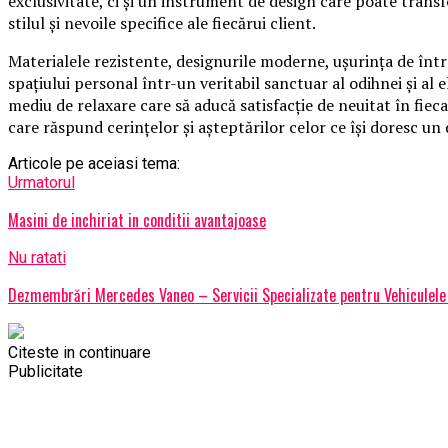
exclusivitate, ci și un instrument de design care poate trans
stilul și nevoile specifice ale fiecărui client.
Materialele rezistente, designurile moderne, ușurința de într
spațiului personal într-un veritabil sanctuar al odihnei și al el
mediu de relaxare care să aducă satisfacție de neuitat în fiec
care răspund cerințelor și așteptărilor celor ce își doresc un 
Articole pe aceiasi tema:
Urmatorul
Masini de inchiriat in conditii avantajoase
Nu ratati
Dezmembrări Mercedes Vaneo – Servicii Specializate pentru Vehiculele
Citeste in continuare
Publicitate