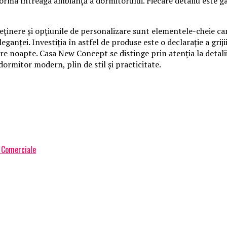
forma întreaga ambianță a dormitorului. Fiecare detaliu este gâ
eținere și opțiunile de personalizare sunt elementele-cheie car
eganței. Investiția în astfel de produse este o declarație a grijii
are noapte. Casa New Concept se distinge prin atenția la detalii
dormitor modern, plin de stil și practicitate.
 Comerciale