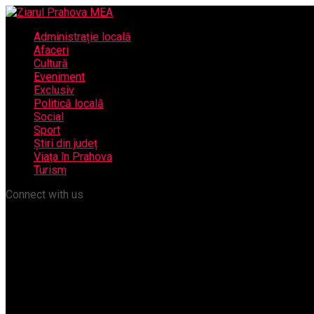
Administrație locală
Afaceri
Cultură
Eveniment
Exclusiv
Politică locală
Social
Sport
Știri din județ
Viața în Prahova
Turism
Connect with us