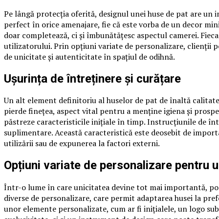
Pe lângă protecția oferită, designul unei huse de pat are un
perfect în orice amenajare, fie că este vorba de un decor min
doar completează, ci și îmbunătățesc aspectul camerei. Fieca
utilizatorului. Prin opțiuni variate de personalizare, clienț
de unicitate și autenticitate în spațiul de odihnă.
Ușurința de întreținere și curățare
Un alt element definitoriu al huselor de pat de înaltă calitat
pierde finețea, aspect vital pentru a menține igiena și prosp
păstreze caracteristicile inițiale în timp. Instrucțiunile de î
suplimentare. Această caracteristică este deosebit de import
utilizării sau de expunerea la factori externi.
Opțiuni variate de personalizare pentru u
Într-o lume în care unicitatea devine tot mai importantă, po
diverse de personalizare, care permit adaptarea husei la prefe
unor elemente personalizate, cum ar fi inițialele, un logo sub