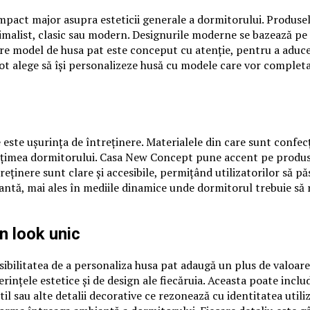
 impact major asupra esteticii generale a dormitorului. Produse
imalist, clasic sau modern. Designurile moderne se bazează pe l
re model de husa pat este conceput cu atenție, pentru a aduce 
ii pot alege să își personalizeze husă cu modele care vor comple
e este ușurința de întreținere. Materialele din care sunt confec
ețimea dormitorului. Casa New Concept pune accent pe produse ca
ntreținere sunt clare și accesibile, permițând utilizatorilor să 
antă, mai ales în mediile dinamice unde dormitorul trebuie să 
n look unic
sibilitatea de a personaliza husa pat adaugă un plus de valoar
rințele estetice și de design ale fiecăruia. Aceasta poate incl
til sau alte detalii decorative ce rezonează cu identitatea uti