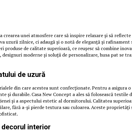
 crearea unei atmosfere care să inspire relaxare și să reflecte
va uzurii zilnice, ci adaugă și o notă de eleganță și rafiname
i produse de calitate superioară, ce reușesc să combine inovați
, designuri moderne și soluții de personalizare, husa pat se t
atului de uzură
alele din care acestea sunt confecționate. Pentru a asigura o p
te și durabile. Casa New Concept a ales să folosească textile de
igienei și a aspectului estetic al dormitorului. Calitatea superi
ălare, fără a-și pierde textura sau culoarea. Aceste proprietăți
fisticat.
decorul interior