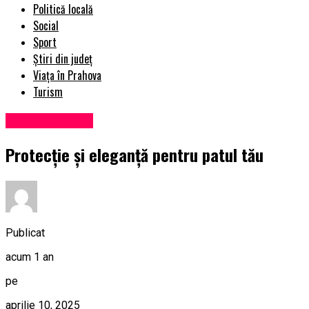
Politică locală
Social
Sport
Știri din județ
Viața în Prahova
Turism
Uncategorized
Protecție și eleganță pentru patul tău
Publicat
acum 1 an
pe
aprilie 10, 2025