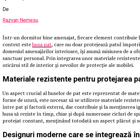
De
Razvan Nemesu
Într-un dormitor bine amenajat, fiecare element contribuie la
context este
husa pat
, care nu doar protejează patul împotri
domeniul amenajărilor interioare, își asumă misiunea de a ofer
sanctuar personal. Prin integrarea unor materiale rezistente
oricărui stil de interior și nevoilor de protecție ale mobilei.
Materiale rezistente pentru protejarea p
Un aspect crucial al huselor de pat este reprezentat de materi
forme de uzură, este necesar să se utilizeze materiale rezisten
între pat și factorii externi, dar contribuie și la menținerea 
husa să reziste în timp, chiar și după numeroase cicluri de sp
protejat constant, menținând totodată un aspect plăcut și so
Designuri moderne care se integrează în 