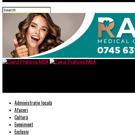
Ziarul Prahova MEA
Protecție și eleganță pentru patul tău
Administrație locală
Afaceri
Cultură
Eveniment
Exclusiv