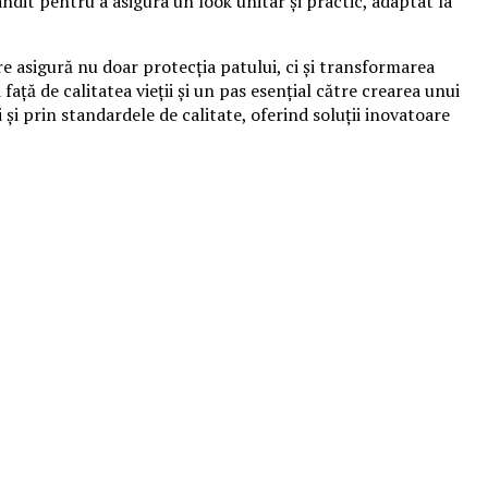
ndit pentru a asigura un look unitar și practic, adaptat la
e asigură nu doar protecția patului, ci și transformarea
 față de calitatea vieții și un pas esențial către crearea unui
 și prin standardele de calitate, oferind soluții inovatoare