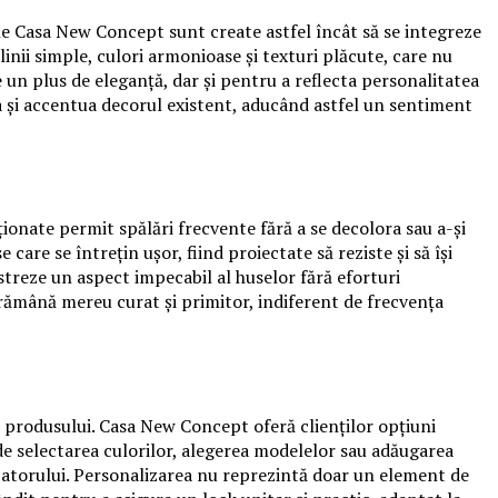
le Casa New Concept sunt create astfel încât să se integreze
inii simple, culori armonioase și texturi plăcute, care nu
un plus de eleganță, dar și pentru a reflecta personalitatea
ta și accentua decorul existent, aducând astfel un sentiment
ționate permit spălări frecvente fără a se decolora sau a-și
re se întrețin ușor, fiind proiectate să reziste și să își
păstreze un aspect impecabil al huselor fără eforturi
rămână mereu curat și primitor, indiferent de frecvența
e produsului. Casa New Concept oferă clienților opțiuni
ude selectarea culorilor, alegerea modelelor sau adăugarea
lizatorului. Personalizarea nu reprezintă doar un element de