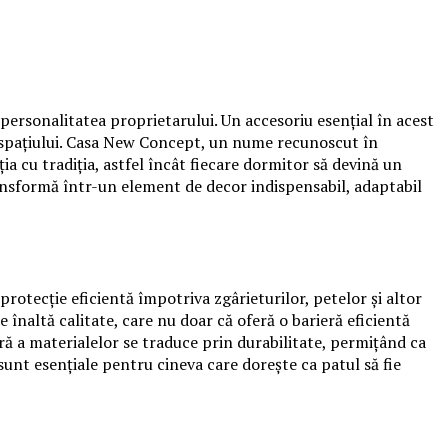
 personalitatea proprietarului. Un accesoriu esențial în acest
nt spațiului. Casa New Concept, un nume recunoscut în
a cu tradiția, astfel încât fiecare dormitor să devină un
ransformă într-un element de decor indispensabil, adaptabil
rotecție eficientă împotriva zgârieturilor, petelor și altor
 înaltă calitate, care nu doar că oferă o barieră eficientă
oară a materialelor se traduce prin durabilitate, permițând ca
 sunt esențiale pentru cineva care dorește ca patul să fie