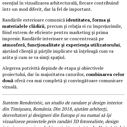
esențial în vizualizarea arhitecturală, fiecare contribuind
într-un mod diferit, dar la fel de important.
Randările exterioare comunică
identitatea, forma și
materialele clădirii
, precum și relația ei cu împrejurimile,
fiind extrem de eficiente pentru marketing și prima
impresie. Randările interioare se concentrează pe
atmosferă, funcționalitate și experiența utilizatorului
,
ajutând clienții și părțile implicate să înțeleagă cum va
arăta și cum se va simți spațiul.
Alegerea potrivită depinde de etapa și obiectivele
proiectului, dar în majoritatea cazurilor,
combinarea celor
două
oferă cea mai completă și convingătoare comunicare
vizuală.
Suntem Renderistic, un studio de randare și design interior
din Timișoara, România. Din 2018, ajutăm arhitecți,
dezvoltatori și designeri din Europa și nu numai să își
vizualizeze proiectele prin randări 3D fotorealiste, design