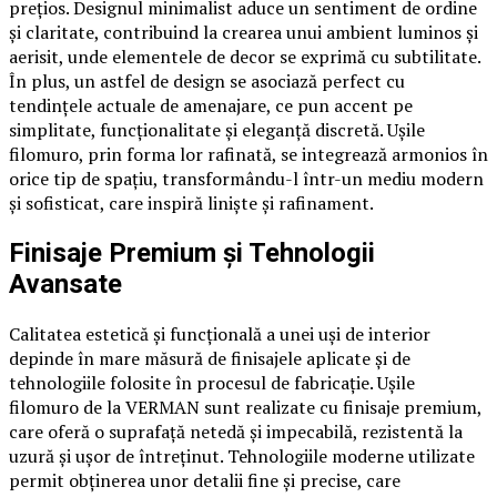
prețios. Designul minimalist aduce un sentiment de ordine
și claritate, contribuind la crearea unui ambient luminos și
aerisit, unde elementele de decor se exprimă cu subtilitate.
În plus, un astfel de design se asociază perfect cu
tendințele actuale de amenajare, ce pun accent pe
simplitate, funcționalitate și eleganță discretă. Ușile
filomuro, prin forma lor rafinată, se integrează armonios în
orice tip de spațiu, transformându-l într-un mediu modern
și sofisticat, care inspiră liniște și rafinament.
Finisaje Premium și Tehnologii
Avansate
Calitatea estetică și funcțională a unei uși de interior
depinde în mare măsură de finisajele aplicate și de
tehnologiile folosite în procesul de fabricație. Ușile
filomuro de la VERMAN sunt realizate cu finisaje premium,
care oferă o suprafață netedă și impecabilă, rezistentă la
uzură și ușor de întreținut. Tehnologiile moderne utilizate
permit obținerea unor detalii fine și precise, care