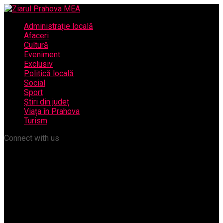
Administrație locală
Afaceri
Cultură
Eveniment
Exclusiv
Politică locală
Social
Sport
Știri din județ
Viața în Prahova
Turism
Connect with us