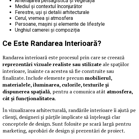
Amenajarea peisagistică și vegetația
Mediul și contextul înconjurător
Ferestre, uși și detalii arhitecturale
Cerul, vremea și atmosfera
Persoane, mașini și elemente de lifestyle
Unghiul camerei și compoziția
Ce Este Randarea Interioară?
Randarea interioară este procesul prin care se creează
reprezentări vizuale realiste sau stilizate
ale spațiilor
interioare, înainte ca acestea să fie construite sau
finalizate. Include elemente precum
mobilierul,
materialele, iluminarea, culorile, texturile și
dispunerea spațială
, pentru a comunica atât
atmosfera,
cât și funcționalitatea
.
În vizualizarea arhitecturală, randările interioare îi ajută pe
clienți, designeri și părțile implicate să înțeleagă clar
conceptele de design. Sunt folosite pe scară largă pentru
marketing, aprobări de design și prezentări de proiect.