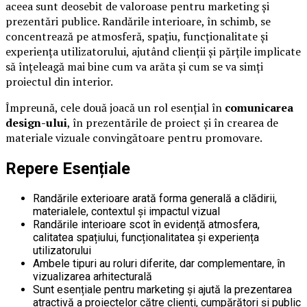
aceea sunt deosebit de valoroase pentru marketing și
prezentări publice. Randările interioare, în schimb, se
concentrează pe atmosferă, spațiu, funcționalitate și
experiența utilizatorului, ajutând clienții și părțile implicate
să înțeleagă mai bine cum va arăta și cum se va simți
proiectul din interior.
Împreună, cele două joacă un rol esențial în
comunicarea
design-ului
, în prezentările de proiect și în crearea de
materiale vizuale convingătoare pentru promovare.
Repere Esențiale
Randările exterioare arată forma generală a clădirii,
materialele, contextul și impactul vizual
Randările interioare scot în evidență atmosfera,
calitatea spațiului, funcționalitatea și experiența
utilizatorului
Ambele tipuri au roluri diferite, dar complementare, în
vizualizarea arhitecturală
Sunt esențiale pentru marketing și ajută la prezentarea
atractivă a proiectelor către clienți, cumpărători și public