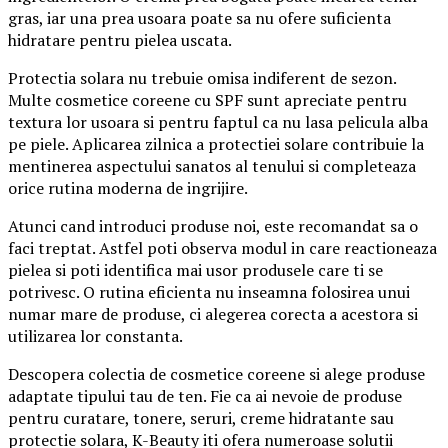
gras, iar una prea usoara poate sa nu ofere suficienta
hidratare pentru pielea uscata.
Protectia solara nu trebuie omisa indiferent de sezon.
Multe cosmetice coreene cu SPF sunt apreciate pentru
textura lor usoara si pentru faptul ca nu lasa pelicula alba
pe piele. Aplicarea zilnica a protectiei solare contribuie la
mentinerea aspectului sanatos al tenului si completeaza
orice rutina moderna de ingrijire.
Atunci cand introduci produse noi, este recomandat sa o
faci treptat. Astfel poti observa modul in care reactioneaza
pielea si poti identifica mai usor produsele care ti se
potrivesc. O rutina eficienta nu inseamna folosirea unui
numar mare de produse, ci alegerea corecta a acestora si
utilizarea lor constanta.
Descopera colectia de cosmetice coreene si alege produse
adaptate tipului tau de ten. Fie ca ai nevoie de produse
pentru curatare, tonere, seruri, creme hidratante sau
protectie solara, K-Beauty iti ofera numeroase solutii