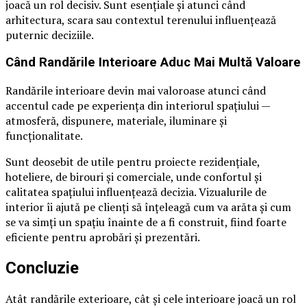
joacă un rol decisiv. Sunt esențiale și atunci când
arhitectura, scara sau contextul terenului influențează
puternic deciziile.
Când Randările Interioare Aduc Mai Multă Valoare
Randările interioare devin mai valoroase atunci când
accentul cade pe experiența din interiorul spațiului —
atmosferă, dispunere, materiale, iluminare și
funcționalitate.
Sunt deosebit de utile pentru proiecte rezidențiale,
hoteliere, de birouri și comerciale, unde confortul și
calitatea spațiului influențează decizia. Vizualurile de
interior îi ajută pe clienți să înțeleagă cum va arăta și cum
se va simți un spațiu înainte de a fi construit, fiind foarte
eficiente pentru aprobări și prezentări.
Concluzie
Atât randările exterioare, cât și cele interioare joacă un rol