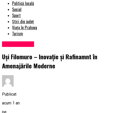
Politică locală
Social
Sport
Știri din județ
Viața în Prahova
Turism
Uncategorized
Uși Filomuro – Inovație și Rafinamnt în
Amenajările Moderne
Publicat
acum 1 an
pe