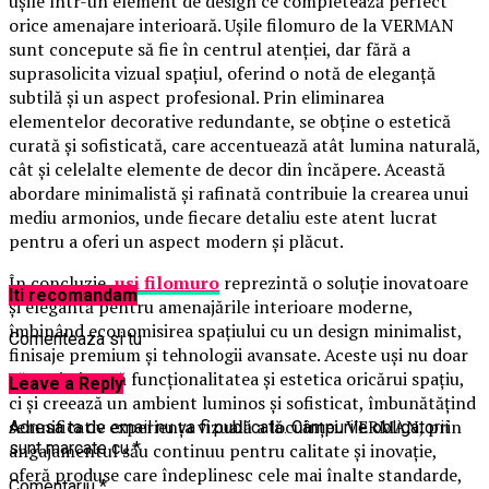
ușile într-un element de design ce completează perfect
orice amenajare interioară. Ușile filomuro de la VERMAN
sunt concepute să fie în centrul atenției, dar fără a
suprasolicita vizual spațiul, oferind o notă de eleganță
subtilă și un aspect profesional. Prin eliminarea
elementelor decorative redundante, se obține o estetică
curată și sofisticată, care accentuează atât lumina naturală,
cât și celelalte elemente de decor din încăpere. Această
abordare minimalistă și rafinată contribuie la crearea unui
mediu armonios, unde fiecare detaliu este atent lucrat
pentru a oferi un aspect modern și plăcut.
În concluzie,
usi filomuro
reprezintă o soluție inovatoare
Iti recomandam
și elegantă pentru amenajările interioare moderne,
îmbinând economisirea spațiului cu un design minimalist,
Comenteaza si tu
finisaje premium și tehnologii avansate. Aceste uși nu doar
că optimizează funcționalitatea și estetica oricărui spațiu,
Leave a Reply
ci și creează un ambient luminos și sofisticat, îmbunătățind
semnificativ experiența vizuală a locuinței. VERMAN, prin
Adresa ta de email nu va fi publicată.
Câmpurile obligatorii
sunt marcate cu
*
angajamentul său continuu pentru calitate și inovație,
oferă produse care îndeplinesc cele mai înalte standarde,
Comentariu
*