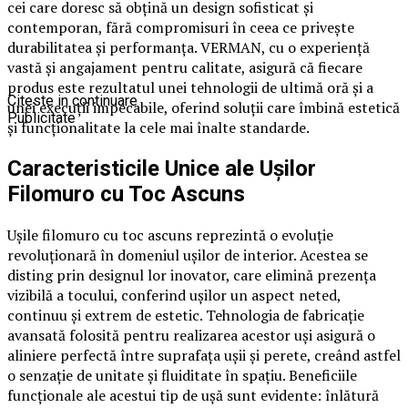
cei care doresc să obțină un design sofisticat și
contemporan, fără compromisuri în ceea ce privește
durabilitatea și performanța. VERMAN, cu o experiență
vastă și angajament pentru calitate, asigură că fiecare
produs este rezultatul unei tehnologii de ultimă oră și a
Citeste in continuare
unei execuții impecabile, oferind soluții care îmbină estetică
Publicitate
și funcționalitate la cele mai înalte standarde.
Caracteristicile Unice ale Ușilor
Filomuro cu Toc Ascuns
Ușile filomuro cu toc ascuns reprezintă o evoluție
revoluționară în domeniul ușilor de interior. Acestea se
disting prin designul lor inovator, care elimină prezența
vizibilă a tocului, conferind ușilor un aspect neted,
continuu și extrem de estetic. Tehnologia de fabricație
avansată folosită pentru realizarea acestor uși asigură o
aliniere perfectă între suprafața ușii și perete, creând astfel
o senzație de unitate și fluiditate în spațiu. Beneficiile
funcționale ale acestui tip de ușă sunt evidente: înlătură