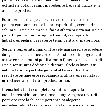
extractele botanice sunt ingrediente frecvent utilizate in
astfel de produse.
Rutina zilnica incepe cu o curatare delicata. Produsele
pentru curatarea fetei elimina impuritatile, excesul de
sebum si urmele de machiaj fara a afecta bariera naturala a
pielii. Dupa curatare se aplica tonerul, care ajuta la
hidratarea pielii si pregateste tenul pentru urmatorii pasi.
Serurile reprezinta unul dintre cele mai apreciate produse
din gama de cosmetice coreene. Acestea contin ingrediente
active concentrate si pot fi alese in functie de nevoile pielii.
Unele seruri sunt dedicate hidratarii, altele calmarii sau
imbunatatirii aspectului general al tenului. Pentru
rezultate optime este recomandata utilizarea regulata si
introducerea treptata a produselor noi.
Crema hidratanta completeaza rutina si ajuta la
mentinerea hidratarii pe termen lung. Alegerea texturii
potrivite este la fel de importanta ca alegerea
ingredientelor. O crema prea bogata poate incarca tenul