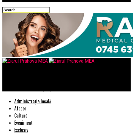
Ziarul Prahova MEA
Uși Filomuro – Inovație și Rafinamnt în Amenajările Moderne
Administrație locală
Afaceri
Cultură
Eveniment
Exclusiv