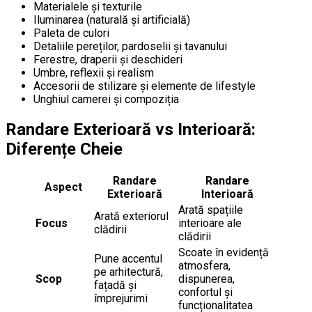
Materialele și texturile
Iluminarea (naturală și artificială)
Paleta de culori
Detaliile pereților, pardoselii și tavanului
Ferestre, draperii și deschideri
Umbre, reflexii și realism
Accesorii de stilizare și elemente de lifestyle
Unghiul camerei și compoziția
Randare Exterioară vs Interioară:
Diferențe Cheie
Randare
Randare
Aspect
Exterioară
Interioară
Arată spațiile
Arată exteriorul
Focus
interioare ale
clădirii
clădirii
Scoate în evidență
Pune accentul
atmosfera,
pe arhitectură,
Scop
dispunerea,
fațadă și
confortul și
împrejurimi
funcționalitatea