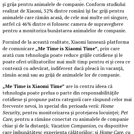
și grija pentru animalele de companie. Conform studiului
realizat de Xiaomi, 32% dintre români își fac griji pentru
animalele care rămân acasă, de cele mai multe ori singure,
astfel că 46% dintre ei folosesc camera de supraveghere
pentru a monitoriza bunăstarea animalelor de companie.
Pornind de la această realitate, Xiaomi lansează platforma
de comunicare
„Me Time is Xiaomi Time”
, prin care
arată cum tehnologia poate reduce grijile cotidiene și le
poate oferi utilizatorilor mai mult timp pentru ei și ceea ce
contează cu adevărat, indiferent dacă pleacă în vacanță,
rămân acasă sau au grijă de animalele lor de companie.
„Me Time is Xiaomi Time”
are în centru ideea că
tehnologia poate prelua o parte din responsabilitățile
cotidiene și propune patru categorii care răspund celor mai
frecvente nevoi, în special din perioada verii:
Home
Security
, pentru monitorizarea și protejarea locuinței;
Pet
Care
, pentru a rămâne conectat cu animalele de companie
chiar și de la distanță;
Vacation Companion
, cu dispozitive
care îmbunătățesc experiența călătoriilor; și
Home Care
, cu