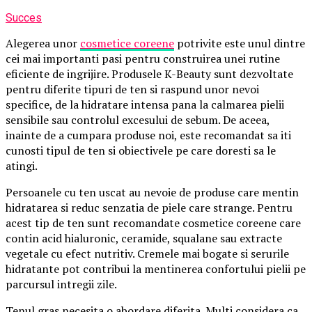
Succes
Alegerea unor
cosmetice coreene
potrivite este unul dintre
cei mai importanti pasi pentru construirea unei rutine
eficiente de ingrijire. Produsele K-Beauty sunt dezvoltate
pentru diferite tipuri de ten si raspund unor nevoi
specifice, de la hidratare intensa pana la calmarea pielii
sensibile sau controlul excesului de sebum. De aceea,
inainte de a cumpara produse noi, este recomandat sa iti
cunosti tipul de ten si obiectivele pe care doresti sa le
atingi.
Persoanele cu ten uscat au nevoie de produse care mentin
hidratarea si reduc senzatia de piele care strange. Pentru
acest tip de ten sunt recomandate cosmetice coreene care
contin acid hialuronic, ceramide, squalane sau extracte
vegetale cu efect nutritiv. Cremele mai bogate si serurile
hidratante pot contribui la mentinerea confortului pielii pe
parcursul intregii zile.
Tenul gras necesita o abordare diferita. Multi considera ca