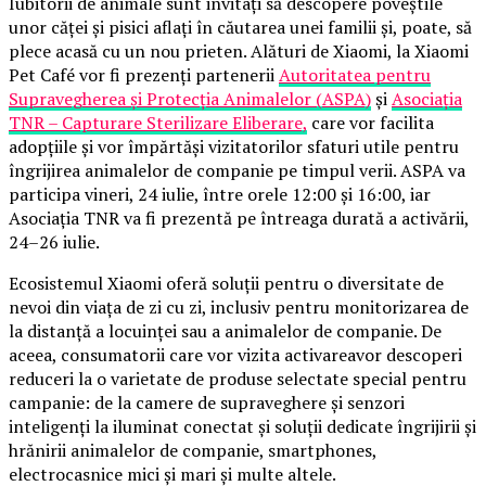
Iubitorii de animale sunt invitați să descopere poveștile
unor căței și pisici aflați în căutarea unei familii și, poate, să
plece acasă cu un nou prieten. Alături de Xiaomi, la Xiaomi
Pet Café vor fi prezenți partenerii
Autoritatea pentru
Supravegherea și Protecția Animalelor (ASPA)
și
Asociația
TNR – Capturare Sterilizare Eliberare,
care vor facilita
adopțiile și vor împărtăși vizitatorilor sfaturi utile pentru
îngrijirea animalelor de companie pe timpul verii. ASPA va
participa vineri, 24 iulie, între orele 12:00 și 16:00, iar
Asociația TNR va fi prezentă pe întreaga durată a activării,
24–26 iulie.
Ecosistemul Xiaomi oferă soluții pentru o diversitate de
nevoi din viața de zi cu zi, inclusiv pentru monitorizarea de
la distanță a locuinței sau a animalelor de companie. De
aceea, consumatorii care vor vizita activareavor descoperi
reduceri la o varietate de produse selectate special pentru
campanie: de la camere de supraveghere și senzori
inteligenți la iluminat conectat și soluții dedicate îngrijirii și
hrănirii animalelor de companie, smartphones,
electrocasnice mici și mari și multe altele.