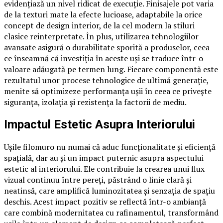
evidențiază un nivel ridicat de execuție. Finisajele pot varia
de la texturi mate la efecte lucioase, adaptabile la orice
concept de design interior, de la cel modern la stiluri
clasice reinterpretate. În plus, utilizarea tehnologiilor
avansate asigură o durabilitate sporită a produselor, ceea
ce înseamnă că investiția în aceste uși se traduce într-o
valoare adăugată pe termen lung. Fiecare componentă este
rezultatul unor procese tehnologice de ultimă generație,
menite să optimizeze performanța ușii în ceea ce privește
siguranța, izolația și rezistența la factorii de mediu.
Impactul Estetic Asupra Interiorului
Ușile filomuro nu numai că aduc funcționalitate și eficiență
spațială, dar au și un impact puternic asupra aspectului
estetic al interiorului. Ele contribuie la crearea unui flux
vizual continuu între pereți, păstrând o linie clară și
neatinsă, care amplifică luminozitatea și senzația de spațiu
deschis. Acest impact pozitiv se reflectă într-o ambianță
care combină modernitatea cu rafinamentul, transformând