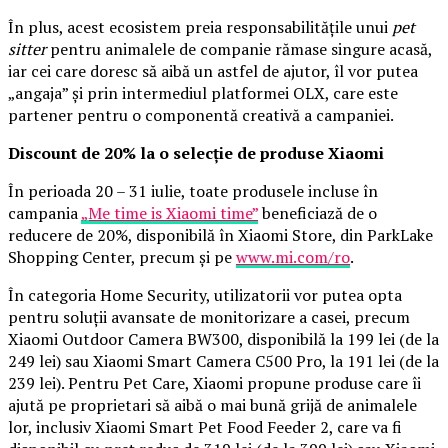
În plus, acest ecosistem preia responsabilitățile unui
pet
sitter
pentru animalele de companie rămase singure acasă,
iar cei care doresc să aibă un astfel de ajutor, îl vor putea
„angaja” și prin intermediul platformei OLX, care este
partener pentru o componentă creativă a campaniei.
Discount de 20% la o selecție de produse Xiaomi
În perioada 20 – 31 iulie, toate produsele incluse în
campania
„Me time is Xiaomi time”
beneficiază de o
reducere de 20%, disponibilă în Xiaomi Store, din ParkLake
Shopping Center, precum și pe
www.mi.com/ro
.
În categoria Home Security, utilizatorii vor putea opta
pentru soluții avansate de monitorizare a casei, precum
Xiaomi Outdoor Camera BW300, disponibilă la 199 lei (de la
249 lei) sau Xiaomi Smart Camera C500 Pro, la 191 lei (de la
239 lei). Pentru Pet Care, Xiaomi propune produse care îi
ajută pe proprietari să aibă o mai bună grijă de animalele
lor, inclusiv Xiaomi Smart Pet Food Feeder 2, care va fi