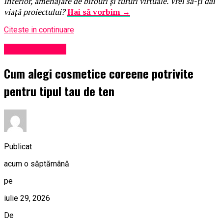
interior, amenajare de birouri și tururi virtuale. Vrei să-ți dai
viață proiectului?
Hai să vorbim →
Citeste in continuare
Uncategorized
Cum alegi cosmetice coreene potrivite
pentru tipul tau de ten
Publicat
acum o săptămână
pe
iulie 29, 2026
De