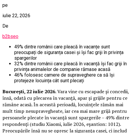
pe
iulie 22, 2026
De
b2bseo
49% dintre românii care pleacă în vacanțe sunt
preocupați de siguranța casei și își fac griji în privința
spargerilor
32% dintre românii care pleacă în vacanță își fac griji în
privința animalelor de companie rămase acasă
46% folosesc camere de supraveghere ca să își
protejeze locuința cât sunt plecați
București, 22 iulie 2026
. Vara vine cu escapade și concedii,
însă, odată cu plecarea în vacanță, apar și grijile pentru ce
rămâne acasă. În această perioadă, locuințele rămân mai
mult timp nesupravegheate, iar cea mai mare grijă pentru
persoanele plecate în vacanță sunt spargerile – 49% dintre
respondenți (studiu Xiaomi, iulie 2026, eșantion: 1012).
Preocupările însă nu se opresc la siguranța casei, ci includ