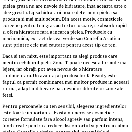
pielea grasa nu are nevoie de hidratare, insa aceasta este o
idee gresita. Lipsa hidratarii poate determina pielea sa
produca si mai mult sebum. Din acest motiv, cosmeticele
coreene pentru ten gras au texturi usoare, se absorb rapid
si ofera hidratare fara a incarca pielea. Produsele cu
niacinamida, extract de ceai verde sau Centella Asiatica
sunt printre cele mai cautate pentru acest tip de ten.
Daca ai ten mixt, este important sa alegi produse care
mentin echilibrul pielii. Zona T poate necesita formule mai
lejere, iar obrajii pot avea nevoie de o hidratare
suplimentara. Un avantaj al produselor K-Beauty este
faptul ca permit combinarea mai multor produse in aceeasi
rutina, adaptand fiecare pas nevoilor diferitelor zone ale
fetei.
Pentru persoanele cu ten sensibil, alegerea ingredientelor
este foarte importanta. Exista numeroase cosmetice
coreene formulate fara alcool agresiv sau parfum intens,
fiind create pentru a reduce disconfortul si pentru a calma
pielea. Centella Asiatica, pantenolul, ceramidele si