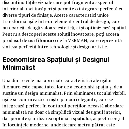
discontinuitățile vizuale care pot fragmenta aspectul
interior al unei încăperi și permite o integrare perfectă cu
diverse tipuri de finisaje. Aceste caracteristici unice
transformă ușile într-un element central de design, care
nu doar că adaugă valoare estetică, ci și optimizează spațiul.
Pentru a descoperi aceste soluții inovatoare, poți accesa
produsul de
usi filomuro
de la VERMAN, care reprezintă
sinteza perfectă între tehnologie și design artistic.
Economisirea Spațiului și Designul
Minimalist
Una dintre cele mai apreciate caracteristici ale ușilor
filomuro este capacitatea lor de a economisi spațiu și de a
susține un design minimalist. Prin eliminarea tocului vizibil,
ușile se conturează ca niște panouri elegante, care se
integrează perfect în conturul pereților. Această abordare
minimalistă nu doar că simplifică vizual designul interior,
dar permite și utilizarea optimă a spațiului, aspect esențial
în locuințele moderne, unde fiecare metru pătrat este