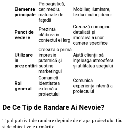
Peisagistică,
Elemente
cer, mediu,
Mobilier, iluminare,
principale
materiale de
texturi, culori, decor
fațadă
Creează o imagine
Prezintă
Punct de
detaliată și
clădirea în
vedere
imersivă a unor
contextul ei larg
camere specifice
Creează o primă
Utilizare
impresie
Ajută clienții să
în
puternică și
înțeleagă atmosfera
prezentări
susține
și utilitatea spațiului
marketingul
Comunică
Comunică
Rol
identitatea
experiența internă a
general
externă a
proiectului
proiectului
De Ce Tip de Randare Ai Nevoie?
Tipul potrivit de randare depinde de etapa proiectului tău
și de obiectivele urmărite.