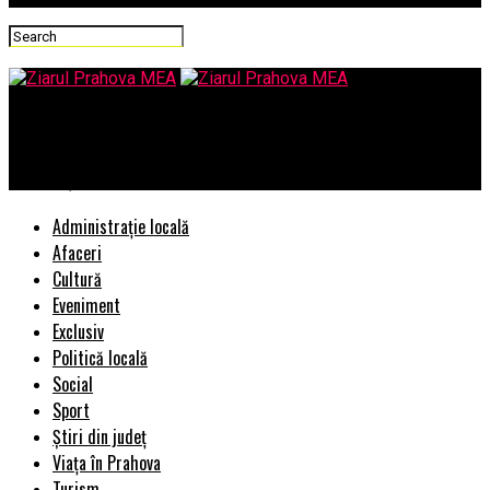
Ziarul Prahova MEA
Unde poți face un CT în Cluj-Napoca ?
Administrație locală
Afaceri
Cultură
Eveniment
Exclusiv
Politică locală
Social
Sport
Știri din județ
Viața în Prahova
Turism