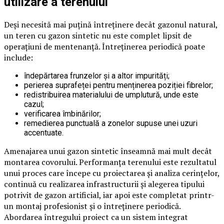
utilizare a terenului
Deși necesită mai puțină întreținere decât gazonul natural,
un teren cu gazon sintetic nu este complet lipsit de
operațiuni de mentenanță. Întreținerea periodică poate
include:
îndepărtarea frunzelor și a altor impurități;
perierea suprafeței pentru menținerea poziției fibrelor;
redistribuirea materialului de umplutură, unde este
cazul;
verificarea îmbinărilor;
remedierea punctuală a zonelor supuse unei uzuri
accentuate.
Amenajarea unui gazon sintetic înseamnă mai mult decât
montarea covorului. Performanța terenului este rezultatul
unui proces care începe cu proiectarea și analiza cerințelor,
continuă cu realizarea infrastructurii și alegerea tipului
potrivit de gazon artificial, iar apoi este completat printr-
un montaj profesionist și o întreținere periodică.
Abordarea întregului proiect ca un sistem integrat