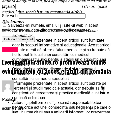
anunță alergiile la iod, bea apă după examinările cu contrast
și păstrează distanța de 6–12 luni între două CT-uri (dacă
Email
*
medicul dvs. specialist nu recomandă altfel).
Site web
Disclaimer:
Salvează-mi numele, emailul și site-ul web în acest
navigator pentru data viitoare când o să comentez.
Datele sunt valabile la 7 mai 2025; Lista nu este
exhaustivă;
Informațiile prezentate în acest articol sunt furnizate
doar în scopuri informative și educaționale. Acest articol
Afaceri
nu este menit să ofere sfaturi medicale și nu trebuie să
fie folosit în locul unei consultări cu medicul
dumneavoastră, nici pentru a stabili un diagnostic sau
EvenimenteGratuite.ro promovează online
tratament.
evenimentele cu acces gratuit din România
Orice decizie privind diagnosticul și tratamentul
afecțiunilor Dvs. medicale trebuie luată în urma
consultării unui medic specialist.
Informațiile prezentate în acest articol sunt bazate pe
cercetări și studii medicale actuale, dar trebuie să fiți
conștienți că cercetarea și practica medicală sunt într-o
continuă schimbare.
Publicat
Autorul și platforma nu își asumă responsabilitatea
pentru orice acțiune, consecință sau neglijență pe care o
acum 17 ore
luați în urma citirii sau a aplicării informațiilor prezentate