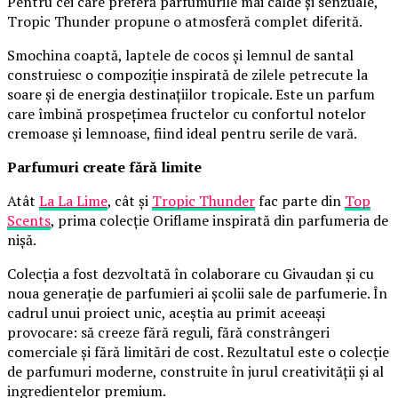
Pentru cei care preferă parfumurile mai calde și senzuale,
Tropic Thunder propune o atmosferă complet diferită.
Smochina coaptă, laptele de cocos și lemnul de santal
construiesc o compoziție inspirată de zilele petrecute la
soare și de energia destinațiilor tropicale. Este un parfum
care îmbină prospețimea fructelor cu confortul notelor
cremoase și lemnoase, fiind ideal pentru serile de vară.
Parfumuri create fără limite
Atât
La La Lime
, cât și
Tropic Thunder
fac parte din
Top
Scents
, prima colecție Oriflame inspirată din parfumeria de
nișă.
Colecția a fost dezvoltată în colaborare cu Givaudan și cu
noua generație de parfumieri ai școlii sale de parfumerie. În
cadrul unui proiect unic, aceștia au primit aceeași
provocare: să creeze fără reguli, fără constrângeri
comerciale și fără limitări de cost. Rezultatul este o colecție
de parfumuri moderne, construite în jurul creativității și al
ingredientelor premium.