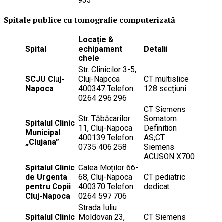
933
Spitale publice cu tomografie computerizată
Locație &
Spital
echipament
Detalii
cheie
Str. Clinicilor 3-5,
SCJU Cluj-
Cluj-Napoca
CT multislice
Napoca
400347 Telefon:
128 secțiuni
0264 296 296
CT Siemens
Str. Tăbăcarilor
Somatom
Spitalul Clinic
11, Cluj-Napoca
Definition
Municipal
400139 Telefon:
AS;CT
„Clujana”
0735 406 258
Siemens
ACUSON X700
Spitalul Clinic
Calea Moților 66-
de Urgenta
68, Cluj-Napoca
CT pediatric
pentru Copii
400370 Telefon:
dedicat
Cluj-Napoca
0264 597 706
Strada Iuliu
Spitalul Clinic
Moldovan 23,
CT Siemens