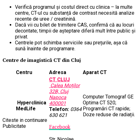
Verifică programul și costul direct cu clinica – la multe
centre, CT-ul cu substanță de contrast necesită analize
recente de uree / creatinină.
Dacă vii cu bilet de trimitere CAS, confirmă că au locuri
decontate; timpii de așteptare diferă mult între public și
privat.
Centrele pot schimba serviciile sau prețurile, așa că
sună înainte de programare.
Centre de imagistică CT din Cluj
Centru
Adresa
Aparat CT
CT CLUJ
Calea Moților
32B, Cluj
Computer Tomograf GE
Napoca
Hyperclinica
Optima CT 520;
400001
MedLife
Programări CT rapide;
Telefon:
0364
Doze reduse de radiații.
630 621
Citeste in continuare
Publicitate
Facebook
Str. Nicolae