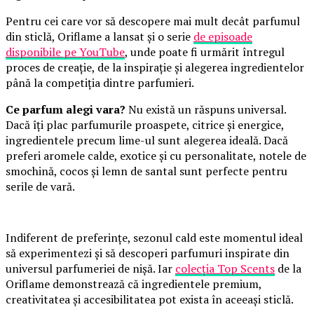
Pentru cei care vor să descopere mai mult decât parfumul
din sticlă, Oriflame a lansat și o serie
de episoade
disponibile pe YouTube
, unde poate fi urmărit întregul
proces de creație, de la inspirație și alegerea ingredientelor
până la competiția dintre parfumieri.
Ce parfum alegi vara?
Nu există un răspuns universal.
Dacă îți plac parfumurile proaspete, citrice și energice,
ingredientele precum lime-ul sunt alegerea ideală. Dacă
preferi aromele calde, exotice și cu personalitate, notele de
smochină, cocos și lemn de santal sunt perfecte pentru
serile de vară.
Indiferent de preferințe, sezonul cald este momentul ideal
să experimentezi și să descoperi parfumuri inspirate din
universul parfumeriei de nișă. Iar
colecția Top Scents
de la
Oriflame demonstrează că ingredientele premium,
creativitatea și accesibilitatea pot exista în aceeași sticlă.