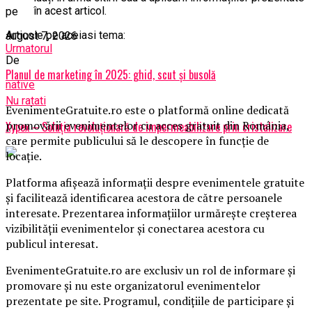
în acest articol.
pe
Articole pe aceiasi tema:
august 7, 2026
Urmatorul
De
Planul de marketing în 2025: ghid, scut și busolă
native
Nu ratati
EvenimenteGratuite.ro este o platformă online dedicată
promovării evenimentelor cu acces gratuit din România,
Xypex – Soluția revoluționară de impermeabilizare prin cristalizare
care permite publicului să le descopere în funcție de
locație.
Platforma afișează informații despre evenimentele gratuite
și facilitează identificarea acestora de către persoanele
interesate. Prezentarea informațiilor urmărește creșterea
vizibilității evenimentelor și conectarea acestora cu
publicul interesat.
EvenimenteGratuite.ro are exclusiv un rol de informare și
promovare și nu este organizatorul evenimentelor
prezentate pe site. Programul, condițiile de participare și