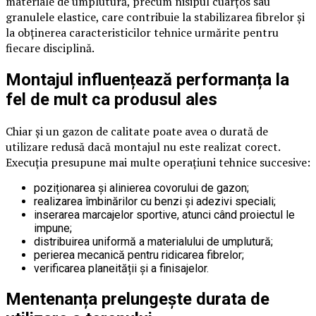
materiale de umplutură, precum nisipul cuarțos sau
granulele elastice, care contribuie la stabilizarea fibrelor și
la obținerea caracteristicilor tehnice urmărite pentru
fiecare disciplină.
Montajul influențează performanța la
fel de mult ca produsul ales
Chiar și un gazon de calitate poate avea o durată de
utilizare redusă dacă montajul nu este realizat corect.
Execuția presupune mai multe operațiuni tehnice succesive:
poziționarea și alinierea covorului de gazon;
realizarea îmbinărilor cu benzi și adezivi speciali;
inserarea marcajelor sportive, atunci când proiectul le
impune;
distribuirea uniformă a materialului de umplutură;
perierea mecanică pentru ridicarea fibrelor;
verificarea planeității și a finisajelor.
Mentenanța prelungește durata de