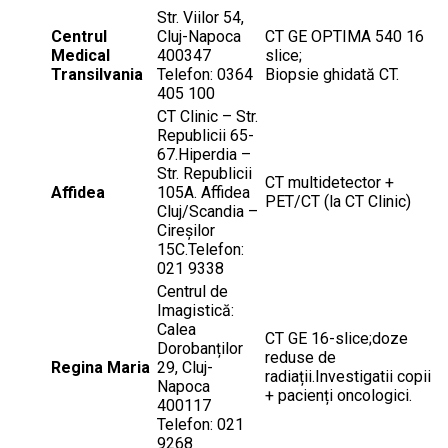
Str. Viilor 54,
Centrul
Cluj-Napoca
CT GE OPTIMA 540 16
Medical
400347
slice;
Transilvania
Telefon: 0364
Biopsie ghidată CT.
405 100
CT Clinic – Str.
Republicii 65-
67.Hiperdia –
Str. Republicii
CT multidetector +
Affidea
105A. Affidea
PET/CT (la CT Clinic)
Cluj/Scandia –
Cireșilor
15C.Telefon:
021 9338
Centrul de
Imagistică:
Calea
CT GE 16-slice;doze
Dorobanților
reduse de
Regina Maria
29, Cluj-
radiații.Investigatii copii
Napoca
+ pacienți oncologici.
400117
Telefon: 021
9268