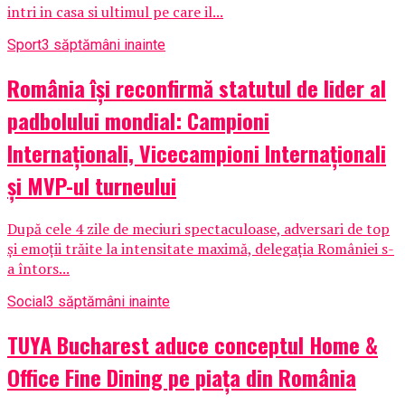
intri in casa si ultimul pe care il...
Sport
3 săptămâni inainte
România își reconfirmă statutul de lider al
padbolului mondial: Campioni
Internaționali, Vicecampioni Internaționali
și MVP-ul turneului
După cele 4 zile de meciuri spectaculoase, adversari de top
și emoții trăite la intensitate maximă, delegația României s-
a întors...
Social
3 săptămâni inainte
TUYA Bucharest aduce conceptul Home &
Office Fine Dining pe piața din România