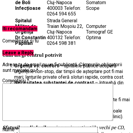
de Boli
Cluj-Napoca
Somatom
Infecțioase
400003 Telefon:
Scope
0264 594 655
Spitalul
Strada General
Militar de
Traian Moșoiu 22,
Computer
Iti recomandam
Urgență
Cluj-Napoca
Tomograf GE
Dr.Constantin
400132 Telefon:
Optima
Comenteaza si tu
Papilian
0264 598 381
Leave a Reply
Cum alegi centrul potrivit
Adresa ta de email nu va fi publicată.
Câmpurile obligatorii
Urgență vs. confort
– spitalele publice acoperă
sunt marcate cu
*
urgențele non-stop, dar timpii de așteptare pot fi mai
mari; lanțurile private oferă sloturi rapide, contra cost.
Comentariu
*
Necesitatea substanței de contrast
– întreabă din
timp ce analize de sânge trebuie aduse și dacă
presupune internare de zi.
Tipul de aparat
– de ex. pentru cardiologie poate fi mai
util un aparat CT cu ≥ 64 slice-uri.
Copii
– alege instituții care menționează protocoale
pediatrice (Spitalul de Copii, Regina Maria, CT Clinic).
Sfaturile radiologilor:
vino cu investigațiile vechi pe CD,
Nume
*