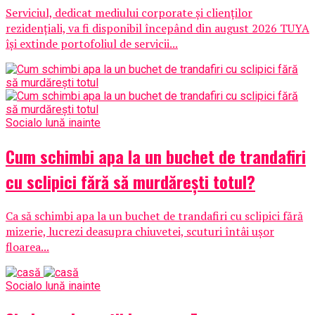
Serviciul, dedicat mediului corporate și clienților
rezidențiali, va fi disponibil începând din august 2026 TUYA
își extinde portofoliul de servicii...
Social
o lună inainte
Cum schimbi apa la un buchet de trandafiri
cu sclipici fără să murdărești totul?
Ca să schimbi apa la un buchet de trandafiri cu sclipici fără
mizerie, lucrezi deasupra chiuvetei, scuturi întâi ușor
floarea...
Social
o lună inainte