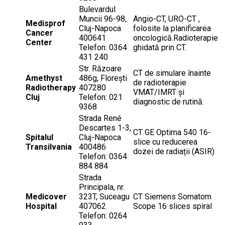
Bulevardul
Muncii 96-98,
Angio-CT, URO-CT ,
Medisprof
Cluj-Napoca
folosite la planificarea
Cancer
400641
oncologică.Radioterapie
Center
Telefon: 0364
ghidată prin CT.
431 240
Str. Răzoare
CT de simulare înainte
Amethyst
486g, Florești
de radioterapie
Radiotherapy
407280
VMAT/IMRT și
Cluj
Telefon: 021
diagnostic de rutină.
9368
Strada René
Descartes 1-3,
CT GE Optima 540 16-
Spitalul
Cluj-Napoca
slice cu reducerea
Transilvania
400486
dozei de radiații (ASIR)
Telefon: 0364
884 884
Strada
Principala, nr.
Medicover
323T, Suceagu
CT Siemens Somatom
Hospital
407062
Scope 16 slices spiral
Telefon: 0264