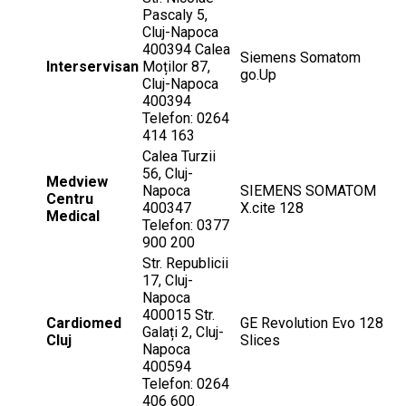
Pascaly 5,
Cluj-Napoca
400394 Calea
Siemens Somatom
Interservisan
Moților 87,
go.Up
Cluj-Napoca
400394
Telefon: 0264
414 163
Calea Turzii
56, Cluj-
Medview
Napoca
SIEMENS SOMATOM
Centru
400347
X.cite 128
Medical
Telefon: 0377
900 200
Str. Republicii
17, Cluj-
Napoca
400015 Str.
Cardiomed
GE Revolution Evo 128
Galați 2, Cluj-
Cluj
Slices
Napoca
400594
Telefon: 0264
406 600