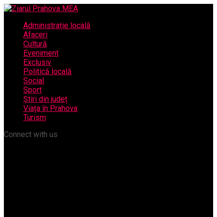
Administrație locală
Afaceri
Cultură
Eveniment
Exclusiv
Politică locală
Social
Sport
Știri din județ
Viața în Prahova
Turism
Connect with us