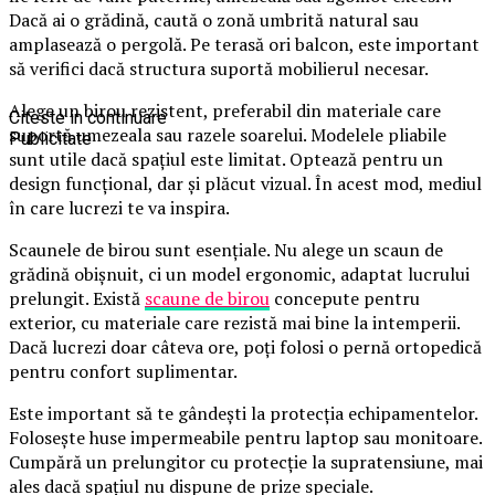
Dacă ai o grădină, caută o zonă umbrită natural sau
amplasează o pergolă. Pe terasă ori balcon, este important
să verifici dacă structura suportă mobilierul necesar.
Alege un birou rezistent, preferabil din materiale care
Citeste in continuare
suportă umezeala sau razele soarelui. Modelele pliabile
Publicitate
sunt utile dacă spațiul este limitat. Optează pentru un
design funcțional, dar și plăcut vizual. În acest mod, mediul
în care lucrezi te va inspira.
Scaunele de birou sunt esențiale. Nu alege un scaun de
grădină obișnuit, ci un model ergonomic, adaptat lucrului
prelungit. Există
scaune de birou
concepute pentru
exterior, cu materiale care rezistă mai bine la intemperii.
Dacă lucrezi doar câteva ore, poți folosi o pernă ortopedică
pentru confort suplimentar.
Este important să te gândești la protecția echipamentelor.
Folosește huse impermeabile pentru laptop sau monitoare.
Cumpără un prelungitor cu protecție la supratensiune, mai
ales dacă spațiul nu dispune de prize speciale.