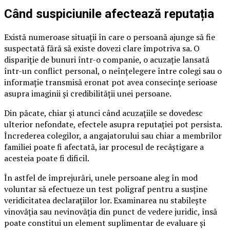
Când suspiciunile afectează reputația
Există numeroase situații în care o persoană ajunge să fie
suspectată fără să existe dovezi clare împotriva sa. O
dispariție de bunuri într-o companie, o acuzație lansată
într-un conflict personal, o neînțelegere între colegi sau o
informație transmisă eronat pot avea consecințe serioase
asupra imaginii și credibilității unei persoane.
Din păcate, chiar și atunci când acuzațiile se dovedesc
ulterior nefondate, efectele asupra reputației pot persista.
Încrederea colegilor, a angajatorului sau chiar a membrilor
familiei poate fi afectată, iar procesul de recâștigare a
acesteia poate fi dificil.
În astfel de împrejurări, unele persoane aleg în mod
voluntar să efectueze un test poligraf pentru a susține
veridicitatea declarațiilor lor. Examinarea nu stabilește
vinovăția sau nevinovăția din punct de vedere juridic, însă
poate constitui un element suplimentar de evaluare și