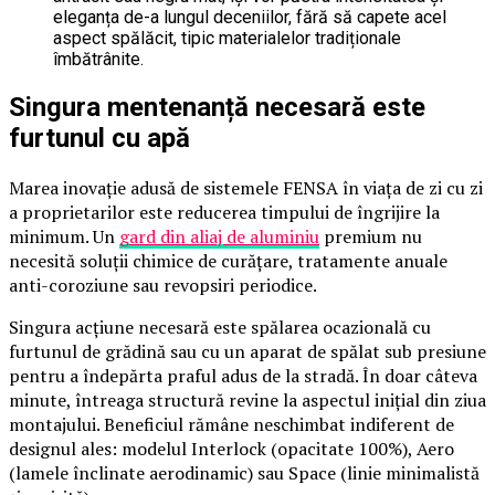
eleganța de-a lungul deceniilor, fără să capete acel
aspect spălăcit, tipic materialelor tradiționale
îmbătrânite.
Singura mentenanță necesară este
furtunul cu apă
Marea inovație adusă de sistemele FENSA în viața de zi cu zi
a proprietarilor este reducerea timpului de îngrijire la
minimum. Un
gard din aliaj de aluminiu
premium nu
necesită soluții chimice de curățare, tratamente anuale
anti-coroziune sau revopsiri periodice.
Singura acțiune necesară este spălarea ocazională cu
furtunul de grădină sau cu un aparat de spălat sub presiune
pentru a îndepărta praful adus de la stradă. În doar câteva
minute, întreaga structură revine la aspectul inițial din ziua
montajului. Beneficiul rămâne neschimbat indiferent de
designul ales: modelul Interlock (opacitate 100%), Aero
(lamele înclinate aerodinamic) sau Space (linie minimalistă