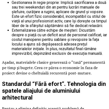
Gestionarea în regie proprie: Implică sacrificarea a două
sau trei weekenduri din an pentru lucrări manuale de
șlefuire, curățare a ruginii, aplicare de grund și vopsire.
Este un efort fizic considerabil, incompatibil cu stilul de
viață al unui profesionist activ, care își dorește ca timpul
liber de la sfârșitul săptămânii să fie dedicat relaxării.
Externalizarea către echipe de meșteri: Dicustăm
despre o piață cu un deficit acut de personal calificat, iar
costul manoperei pentru sablare și revopsire la fața
locului a ajuns să depășească adesea prețul
materialelor inițiale. În plus, rezultatul final rămâne
imprevizibil, depinzând exclusiv de execuția manuală.
Așadar, materialele clasice generează o “taxă” permanentă
pe timp și bugete. Ceea ce părea o economie în faza de
proiect devine o cheltuială recurentă post-mutare.
Standardul “Fără efort”. Tehnologia din
spatele aliajului de aluminiului
arhitectural
Pentru a elimina definitiv această problemă de