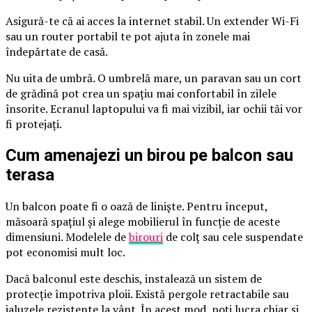
Asigură-te că ai acces la internet stabil. Un extender Wi-Fi
sau un router portabil te pot ajuta în zonele mai
îndepărtate de casă.
Nu uita de umbră. O umbrelă mare, un paravan sau un cort
de grădină pot crea un spațiu mai confortabil în zilele
însorite. Ecranul laptopului va fi mai vizibil, iar ochii tăi vor
fi protejați.
Cum amenajezi un birou pe balcon sau
terasa
Un balcon poate fi o oază de liniște. Pentru început,
măsoară spațiul și alege mobilierul în funcție de aceste
dimensiuni. Modelele de
birouri
de colț sau cele suspendate
pot economisi mult loc.
Dacă balconul este deschis, instalează un sistem de
protecție împotriva ploii. Există pergole retractabile sau
jaluzele rezistente la vânt. În acest mod, poți lucra chiar și