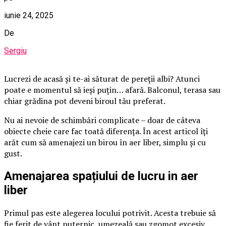
iunie 24, 2025
De
Sergiu
Lucrezi de acasă și te-ai săturat de pereții albi? Atunci
poate e momentul să ieși puțin… afară. Balconul, terasa sau
chiar grădina pot deveni biroul tău preferat.
Nu ai nevoie de schimbări complicate – doar de câteva
obiecte cheie care fac toată diferența. În acest articol îți
arăt cum să amenajezi un birou în aer liber, simplu și cu
gust.
Amenajarea spațiului de lucru in aer
liber
Primul pas este alegerea locului potrivit. Acesta trebuie să
fie ferit de vânt puternic, umezeală sau zgomot excesiv.