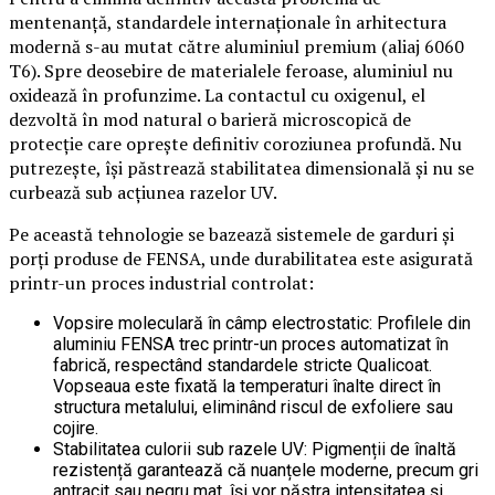
mentenanță, standardele internaționale în arhitectura
modernă s-au mutat către aluminiul premium (aliaj 6060
T6). Spre deosebire de materialele feroase, aluminiul nu
oxidează în profunzime. La contactul cu oxigenul, el
dezvoltă în mod natural o barieră microscopică de
protecție care oprește definitiv coroziunea profundă. Nu
putrezește, își păstrează stabilitatea dimensională și nu se
curbează sub acțiunea razelor UV.
Pe această tehnologie se bazează sistemele de garduri și
porți produse de FENSA, unde durabilitatea este asigurată
printr-un proces industrial controlat:
Vopsire moleculară în câmp electrostatic: Profilele din
aluminiu FENSA trec printr-un proces automatizat în
fabrică, respectând standardele stricte Qualicoat.
Vopseaua este fixată la temperaturi înalte direct în
structura metalului, eliminând riscul de exfoliere sau
cojire.
Stabilitatea culorii sub razele UV: Pigmenții de înaltă
rezistență garantează că nuanțele moderne, precum gri
antracit sau negru mat, își vor păstra intensitatea și