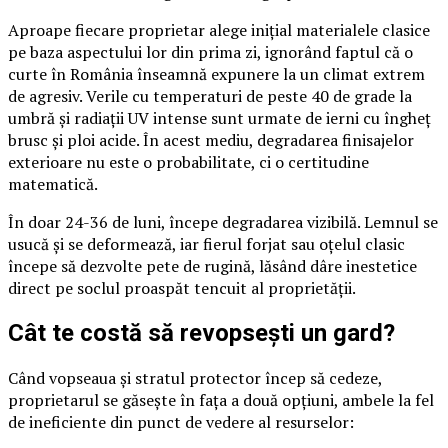
Aproape fiecare proprietar alege inițial materialele clasice
pe baza aspectului lor din prima zi, ignorând faptul că o
curte în România înseamnă expunere la un climat extrem
de agresiv. Verile cu temperaturi de peste 40 de grade la
umbră și radiații UV intense sunt urmate de ierni cu îngheț
brusc și ploi acide. În acest mediu, degradarea finisajelor
exterioare nu este o probabilitate, ci o certitudine
matematică.
În doar 24-36 de luni, începe degradarea vizibilă. Lemnul se
usucă și se deformează, iar fierul forjat sau oțelul clasic
începe să dezvolte pete de rugină, lăsând dâre inestetice
direct pe soclul proaspăt tencuit al proprietății.
Cât te costă să revopsești un gard?
Când vopseaua și stratul protector încep să cedeze,
proprietarul se găsește în fața a două opțiuni, ambele la fel
de ineficiente din punct de vedere al resurselor: