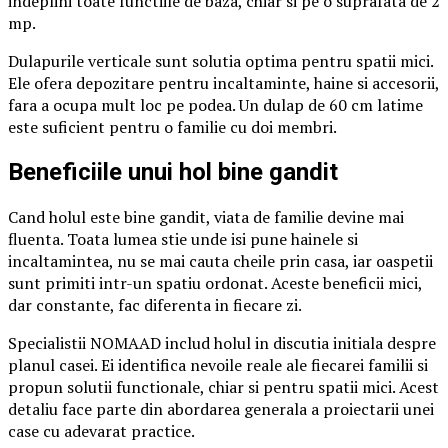
indeplini toate functiile de baza, chiar si pe o suprafata de 2
mp.
Dulapurile verticale sunt solutia optima pentru spatii mici.
Ele ofera depozitare pentru incaltaminte, haine si accesorii,
fara a ocupa mult loc pe podea. Un dulap de 60 cm latime
este suficient pentru o familie cu doi membri.
Beneficiile unui hol bine gandit
Cand holul este bine gandit, viata de familie devine mai
fluenta. Toata lumea stie unde isi pune hainele si
incaltamintea, nu se mai cauta cheile prin casa, iar oaspetii
sunt primiti intr-un spatiu ordonat. Aceste beneficii mici,
dar constante, fac diferenta in fiecare zi.
Specialistii NOMAAD includ holul in discutia initiala despre
planul casei. Ei identifica nevoile reale ale fiecarei familii si
propun solutii functionale, chiar si pentru spatii mici. Acest
detaliu face parte din abordarea generala a proiectarii unei
case cu adevarat practice.