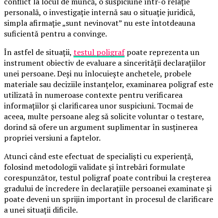
conflict la locul de muncă, o suspiciune într-o relație
personală, o investigație internă sau o situație juridică,
simpla afirmație „sunt nevinovat” nu este întotdeauna
suficientă pentru a convinge.
În astfel de situații,
testul poligraf
poate reprezenta un
instrument obiectiv de evaluare a sincerității declarațiilor
unei persoane. Deși nu înlocuiește anchetele, probele
materiale sau deciziile instanțelor, examinarea poligraf este
utilizată în numeroase contexte pentru verificarea
informațiilor și clarificarea unor suspiciuni. Tocmai de
aceea, multe persoane aleg să solicite voluntar o testare,
dorind să ofere un argument suplimentar în susținerea
propriei versiuni a faptelor.
Atunci când este efectuat de specialiști cu experiență,
folosind metodologii validate și întrebări formulate
corespunzător, testul poligraf poate contribui la creșterea
gradului de încredere în declarațiile persoanei examinate și
poate deveni un sprijin important în procesul de clarificare
a unei situații dificile.