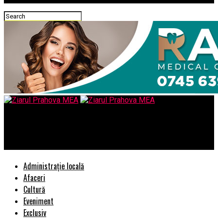
Ziarul Prahova MEA
Cum sa amenajezi biroul de acasa in aer liber
Administrație locală
Afaceri
Cultură
Eveniment
Exclusiv