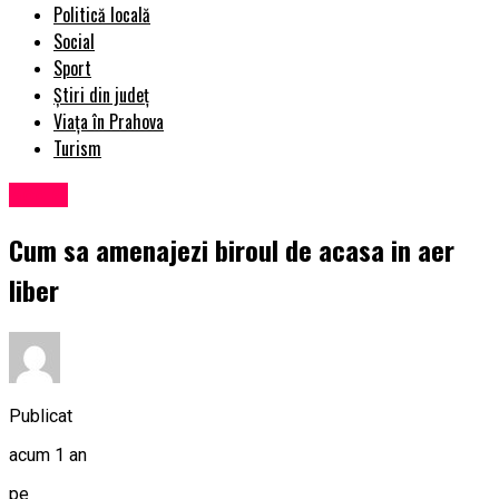
Politică locală
Social
Sport
Știri din județ
Viața în Prahova
Turism
Social
Cum sa amenajezi biroul de acasa in aer
liber
Publicat
acum 1 an
pe