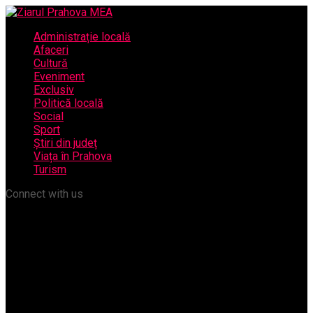
Administrație locală
Afaceri
Cultură
Eveniment
Exclusiv
Politică locală
Social
Sport
Știri din județ
Viața în Prahova
Turism
Connect with us