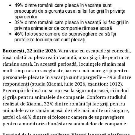
49% dintre românii care pleacă în vacanțe sunt
preocupați de siguranța casei și își fac griji în privința
spargerilor
32% dintre românii care pleacă în vacanță își fac griji în
privința animalelor de companie rămase acasă
46% folosesc camere de supraveghere ca să își
protejeze locuința cât sunt plecați
București, 22 iulie 2026
. Vara vine cu escapade și concedii,
însă, odată cu plecarea în vacanță, apar și grijile pentru ce
rămâne acasă. În această perioadă, locuințele rămân mai
mult timp nesupravegheate, iar cea mai mare grijă pentru
persoanele plecate în vacanță sunt spargerile – 49% dintre
respondenți (studiu Xiaomi, iulie 2026, eșantion: 1012).
Preocupările însă nu se opresc la siguranța casei, ci includ
și grija pentru animalele de companie. Conform studiului
realizat de Xiaomi, 32% dintre români își fac griji pentru
animalele care rămân acasă, de cele mai multe ori singure,
astfel că 46% dintre ei folosesc camera de supraveghere
pentru a monitoriza bunăstarea animalelor de companie.