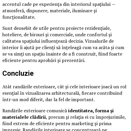
accentul cade pe experiența din interiorul spațiului —
atmosferă, dispunere, materiale, iluminare și
funcționalitate.
Sunt deosebit de utile pentru proiecte rezidențiale,
hoteliere, de birouri și comerciale, unde confortul și
calitatea spațiului influențează decizia. Vizualurile de
interior îi ajută pe clienți să înțeleagă cum va arăta și cum
se va simți un spațiu înainte de a fi construit, fiind foarte
eficiente pentru aprobări și prezentări.
Concluzie
Atât randările exterioare, cât și cele interioare joacă un rol
esențial în vizualizarea arhitecturală, fiecare contribuind
într-un mod diferit, dar la fel de important.
Randările exterioare comunică
identitatea, forma și
materialele clădirii
, precum și relația ei cu împrejurimile,
fiind extrem de eficiente pentru marketing și prima
impresie. Randările interioare se concentrează pe