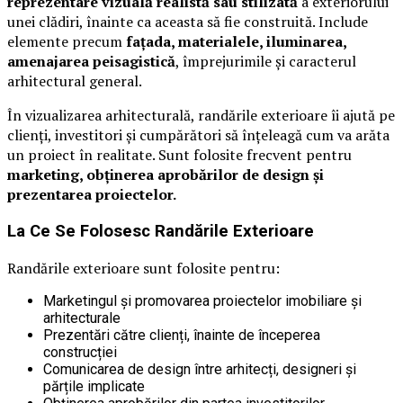
reprezentare vizuală realistă sau stilizată
a exteriorului
unei clădiri, înainte ca aceasta să fie construită. Include
elemente precum
fațada, materialele, iluminarea,
amenajarea peisagistică
, împrejurimile și caracterul
arhitectural general.
În vizualizarea arhitecturală, randările exterioare îi ajută pe
clienți, investitori și cumpărători să înțeleagă cum va arăta
un proiect în realitate. Sunt folosite frecvent pentru
marketing, obținerea aprobărilor de design și
prezentarea proiectelor.
La Ce Se Folosesc Randările Exterioare
Randările exterioare sunt folosite pentru:
Marketingul și promovarea proiectelor imobiliare și
arhitecturale
Prezentări către clienți, înainte de începerea
construcției
Comunicarea de design între arhitecți, designeri și
părțile implicate