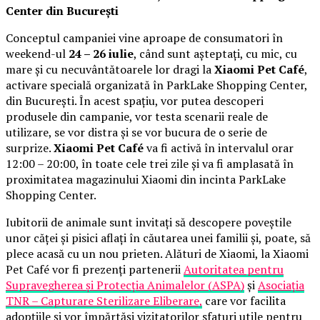
Center din București
Conceptul campaniei vine aproape de consumatori în
weekend-ul
24 – 26 iulie
, când sunt așteptați, cu mic, cu
mare și cu necuvântătoarele lor dragi la
Xiaomi Pet Café
,
activare specială organizată în ParkLake Shopping Center,
din București. În acest spațiu, vor putea descoperi
produsele din campanie, vor testa scenarii reale de
utilizare, se vor distra și se vor bucura de o serie de
surprize.
Xiaomi Pet Café
va fi activă în intervalul orar
12:00 – 20:00, în toate cele trei zile și va fi amplasată în
proximitatea magazinului Xiaomi din incinta ParkLake
Shopping Center.
Iubitorii de animale sunt invitați să descopere poveștile
unor căței și pisici aflați în căutarea unei familii și, poate, să
plece acasă cu un nou prieten. Alături de Xiaomi, la Xiaomi
Pet Café vor fi prezenți partenerii
Autoritatea pentru
Supravegherea și Protecția Animalelor (ASPA)
și
Asociația
TNR – Capturare Sterilizare Eliberare,
care vor facilita
adopțiile și vor împărtăși vizitatorilor sfaturi utile pentru