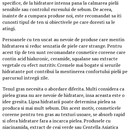
specifice, de la hidratare intensa pana la calmarea pielii
sensibile sau controlul excesului de sebum. De aceea,
inainte de a cumpara produse noi, este recomandat sa iti
cunosti tipul de ten si obiectivele pe care doresti sa le
atingi.
Persoanele cu ten uscat au nevoie de produse care mentin
hidratarea si reduc senzatia de piele care strange. Pentru
acest tip de ten sunt recomandate cosmetice coreene care
contin acid hialuronic, ceramide, squalane sau extracte
vegetale cu efect nutritiv. Cremele mai bogate si serurile
hidratante pot contribui la mentinerea confortului pielii pe
parcursul intregii zile.
Tenul gras necesita o abordare diferita. Multi considera ca
pielea grasa nu are nevoie de hidratare, insa aceasta este o
idee gresita. Lipsa hidratarii poate determina pielea sa
produca si mai mult sebum. Din acest motiv, cosmeticele
coreene pentru ten gras au texturi usoare, se absorb rapid
si ofera hidratare fara a incarca pielea. Produsele cu
niacinamida, extract de ceai verde sau Centella Asiatica