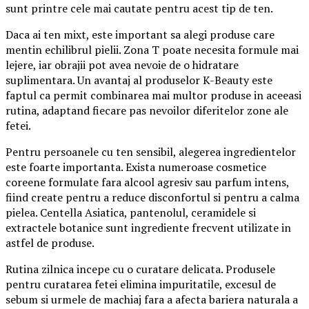
sunt printre cele mai cautate pentru acest tip de ten.
Daca ai ten mixt, este important sa alegi produse care
mentin echilibrul pielii. Zona T poate necesita formule mai
lejere, iar obrajii pot avea nevoie de o hidratare
suplimentara. Un avantaj al produselor K-Beauty este
faptul ca permit combinarea mai multor produse in aceeasi
rutina, adaptand fiecare pas nevoilor diferitelor zone ale
fetei.
Pentru persoanele cu ten sensibil, alegerea ingredientelor
este foarte importanta. Exista numeroase cosmetice
coreene formulate fara alcool agresiv sau parfum intens,
fiind create pentru a reduce disconfortul si pentru a calma
pielea. Centella Asiatica, pantenolul, ceramidele si
extractele botanice sunt ingrediente frecvent utilizate in
astfel de produse.
Rutina zilnica incepe cu o curatare delicata. Produsele
pentru curatarea fetei elimina impuritatile, excesul de
sebum si urmele de machiaj fara a afecta bariera naturala a