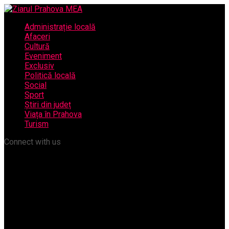
Administrație locală
Afaceri
Cultură
Eveniment
Exclusiv
Politică locală
Social
Sport
Știri din județ
Viața în Prahova
Turism
Connect with us