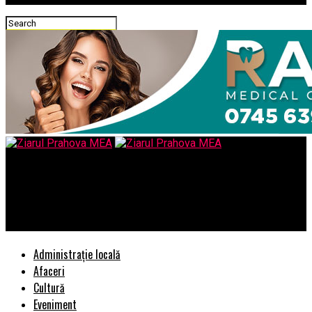
Ziarul Prahova MEA
ELKO Romania devine distribuitor oficial CyberPower în
România
Administrație locală
Afaceri
Cultură
Eveniment