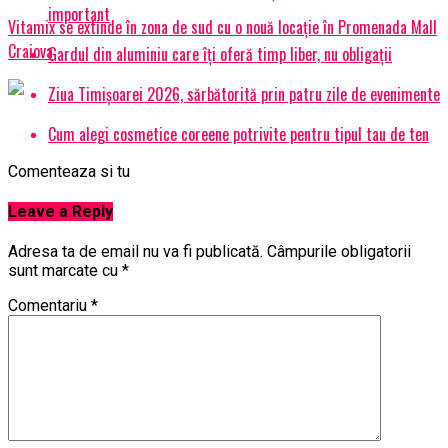
important
Vitamix se extinde în zona de sud cu o nouă locație în Promenada Mall
Craiova
Gardul din aluminiu care îți oferă timp liber, nu obligații
Ziua Timișoarei 2026, sărbătorită prin patru zile de evenimente
Cum alegi cosmetice coreene potrivite pentru tipul tau de ten
Comenteaza si tu
Leave a Reply
Adresa ta de email nu va fi publicată.
Câmpurile obligatorii
sunt marcate cu
*
Comentariu
*