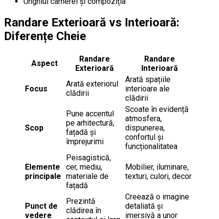
Unghiul camerei și compoziția
Randare Exterioară vs Interioară:
Diferențe Cheie
Randare
Randare
Aspect
Exterioară
Interioară
Arată spațiile
Arată exteriorul
Focus
interioare ale
clădirii
clădirii
Scoate în evidență
Pune accentul
atmosfera,
pe arhitectură,
Scop
dispunerea,
fațadă și
confortul și
împrejurimi
funcționalitatea
Peisagistică,
Elemente
cer, mediu,
Mobilier, iluminare,
principale
materiale de
texturi, culori, decor
fațadă
Creează o imagine
Prezintă
Punct de
detaliată și
clădirea în
vedere
imersivă a unor