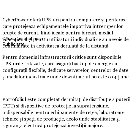
CyberPower oferă UPS-uri pentru computere și periferice,
care protejează echipamentele împotriva întreruperilor
bruște de curent, fiind ideale pentru birouri, mediul
educațional și pentru utilizatorii individuali ce au nevoie de
Citeste in continuare
Publicitate
continuitate în activitatea derulată de la distanță.
Pentru domeniul infrastructurii critice sunt disponibile
UPS-urile trifazate, care asigură backup de energie cu
configurații flexibile, dedicate serverelor, centrelor de date
și mediilor industriale unde downtime-ul nu este o opțiune.
Portofoliul este completat de unități de distribuție a puterii
(PDU) și dispozitive de protecție la supratensiune,
indispensabile pentru echipamente de rețea, laboratoare
tehnice și spații de producție, acolo unde stabilitatea și
siguranța electrică protejează investiții majore.