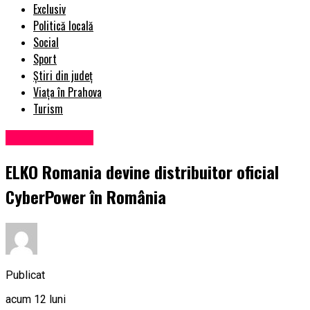
Exclusiv
Politică locală
Social
Sport
Știri din județ
Viața în Prahova
Turism
Uncategorized
ELKO Romania devine distribuitor oficial
CyberPower în România
Publicat
acum 12 luni