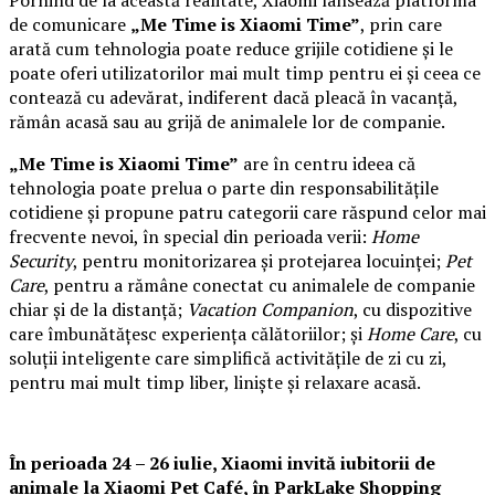
Pornind de la această realitate, Xiaomi lansează platforma
de comunicare
„Me Time is Xiaomi Time”
, prin care
arată cum tehnologia poate reduce grijile cotidiene și le
poate oferi utilizatorilor mai mult timp pentru ei și ceea ce
contează cu adevărat, indiferent dacă pleacă în vacanță,
rămân acasă sau au grijă de animalele lor de companie.
„Me Time is Xiaomi Time”
are în centru ideea că
tehnologia poate prelua o parte din responsabilitățile
cotidiene și propune patru categorii care răspund celor mai
frecvente nevoi, în special din perioada verii:
Home
Security
, pentru monitorizarea și protejarea locuinței;
Pet
Care
, pentru a rămâne conectat cu animalele de companie
chiar și de la distanță;
Vacation Companion
, cu dispozitive
care îmbunătățesc experiența călătoriilor; și
Home Care
, cu
soluții inteligente care simplifică activitățile de zi cu zi,
pentru mai mult timp liber, liniște și relaxare acasă.
În perioada 24 – 26 iulie, Xiaomi invită iubitorii de
animale la
Xiaomi Pet Café,
în ParkLake Shopping