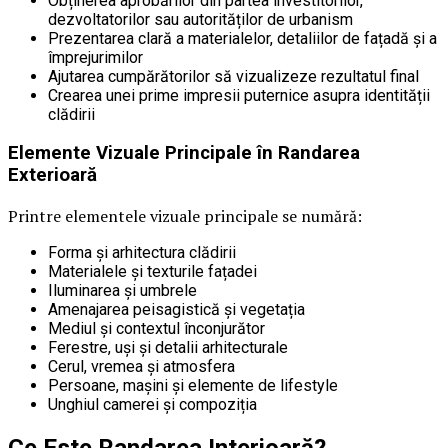
Obținerea aprobărilor din partea investitorilor,
dezvoltatorilor sau autorităților de urbanism
Prezentarea clară a materialelor, detaliilor de fațadă și a
împrejurimilor
Ajutarea cumpărătorilor să vizualizeze rezultatul final
Crearea unei prime impresii puternice asupra identității
clădirii
Elemente Vizuale Principale în Randarea
Exterioară
Printre elementele vizuale principale se numără:
Forma și arhitectura clădirii
Materialele și texturile fațadei
Iluminarea și umbrele
Amenajarea peisagistică și vegetația
Mediul și contextul înconjurător
Ferestre, uși și detalii arhitecturale
Cerul, vremea și atmosfera
Persoane, mașini și elemente de lifestyle
Unghiul camerei și compoziția
Ce Este Randarea Interioară?