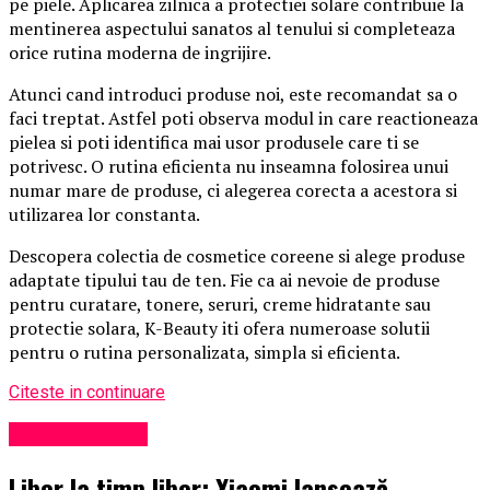
pe piele. Aplicarea zilnica a protectiei solare contribuie la
mentinerea aspectului sanatos al tenului si completeaza
orice rutina moderna de ingrijire.
Atunci cand introduci produse noi, este recomandat sa o
faci treptat. Astfel poti observa modul in care reactioneaza
pielea si poti identifica mai usor produsele care ti se
potrivesc. O rutina eficienta nu inseamna folosirea unui
numar mare de produse, ci alegerea corecta a acestora si
utilizarea lor constanta.
Descopera colectia de cosmetice coreene si alege produse
adaptate tipului tau de ten. Fie ca ai nevoie de produse
pentru curatare, tonere, seruri, creme hidratante sau
protectie solara, K-Beauty iti ofera numeroase solutii
pentru o rutina personalizata, simpla si eficienta.
Citeste in continuare
Uncategorized
Liber la timp liber: Xiaomi lansează