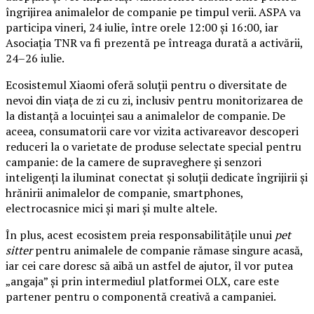
îngrijirea animalelor de companie pe timpul verii. ASPA va
participa vineri, 24 iulie, între orele 12:00 și 16:00, iar
Asociația TNR va fi prezentă pe întreaga durată a activării,
24–26 iulie.
Ecosistemul Xiaomi oferă soluții pentru o diversitate de
nevoi din viața de zi cu zi, inclusiv pentru monitorizarea de
la distanță a locuinței sau a animalelor de companie. De
aceea, consumatorii care vor vizita activareavor descoperi
reduceri la o varietate de produse selectate special pentru
campanie: de la camere de supraveghere și senzori
inteligenți la iluminat conectat și soluții dedicate îngrijirii și
hrănirii animalelor de companie, smartphones,
electrocasnice mici și mari și multe altele.
În plus, acest ecosistem preia responsabilitățile unui
pet
sitter
pentru animalele de companie rămase singure acasă,
iar cei care doresc să aibă un astfel de ajutor, îl vor putea
„angaja” și prin intermediul platformei OLX, care este
partener pentru o componentă creativă a campaniei.