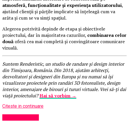
atmosferă, funcționalitate și experiența utilizatorului
,
ajutând clienții și părțile implicate să înțeleagă cum va
arăta și cum se va simți spațiul.
Alegerea potrivită depinde de etapa și obiectivele
proiectului, dar în majoritatea cazurilor,
combinarea celor
două
oferă cea mai completă și convingătoare comunicare
vizuală.
Suntem Renderistic, un studio de randare și design interior
din Timișoara, România. Din 2018, ajutăm arhitecți,
dezvoltatori și designeri din Europa și nu numai să își
vizualizeze proiectele prin randări 3D fotorealiste, design
interior, amenajare de birouri și tururi virtuale. Vrei să-ți dai
viață proiectului?
Hai să vorbim →
Citeste in continuare
Uncategorized