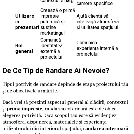
contextul ei larg
camere specifice
Creează o primă
Utilizare
impresie
Ajută clienții să
în
puternică și
înțeleagă atmosfera
prezentări
susține
și utilitatea spațiului
marketingul
Comunică
Comunică
Rol
identitatea
experiența internă a
general
externă a
proiectului
proiectului
De Ce Tip de Randare Ai Nevoie?
Tipul potrivit de randare depinde de etapa proiectului tău
și de obiectivele urmărite.
Dacă vrei să prezinți aspectul general al clădirii, contextul
și
prima impresie
, randarea exterioară este de obicei
alegerea potrivită. Dacă scopul tău este să evidențiezi
atmosfera, dispunerea, materialele și experiența
utilizatorului din interiorul spațiului,
randarea interioară