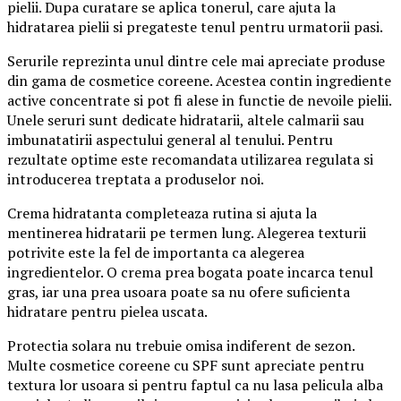
pielii. Dupa curatare se aplica tonerul, care ajuta la
hidratarea pielii si pregateste tenul pentru urmatorii pasi.
Serurile reprezinta unul dintre cele mai apreciate produse
din gama de cosmetice coreene. Acestea contin ingrediente
active concentrate si pot fi alese in functie de nevoile pielii.
Unele seruri sunt dedicate hidratarii, altele calmarii sau
imbunatatirii aspectului general al tenului. Pentru
rezultate optime este recomandata utilizarea regulata si
introducerea treptata a produselor noi.
Crema hidratanta completeaza rutina si ajuta la
mentinerea hidratarii pe termen lung. Alegerea texturii
potrivite este la fel de importanta ca alegerea
ingredientelor. O crema prea bogata poate incarca tenul
gras, iar una prea usoara poate sa nu ofere suficienta
hidratare pentru pielea uscata.
Protectia solara nu trebuie omisa indiferent de sezon.
Multe cosmetice coreene cu SPF sunt apreciate pentru
textura lor usoara si pentru faptul ca nu lasa pelicula alba