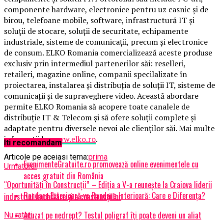
componente hardware, electronice pentru uz casnic și de
birou, telefoane mobile, software, infrastructură IT și
soluții de stocare, soluții de securitate, echipamente
industriale, sisteme de comunicații, precum și electronice
de consum. ELKO Romania comercializează aceste produse
exclusiv prin intermediul partenerilor săi: reselleri,
retaileri, magazine online, companii specilalizate în
proiectarea, instalarea și distribuția de soluții IT, sisteme de
comunicații și de supraveghere video. Această abordare
permite ELKO Romania să acopere toate canalele de
distribuție IT & Telecom și să ofere soluții complete și
adaptate pentru diversele nevoi ale clienților săi. Mai multe
informații la:
www.elko.ro
.
Iti recomandam
Articole pe aceiasi tema:
prima
EvenimenteGratuite.ro promovează online evenimentele cu
Urmatorul
acces gratuit din România
“Oportunități în Construcții” – Ediția a V-a reunește la Craiova liderii
Randare Exterioară vs Randare Interioară: Care e Diferența?
industriei imobiliare și a construcțiilor
Acuzat pe nedrept? Testul poligraf îţi poate deveni un aliat
Nu ratati