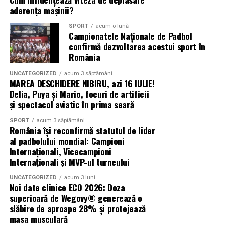
Randările exterioare devin mai importante atunci când
aderența mașinii?
accentul cade pe prezentarea design-ului clădirii, a
SPORT
acum o lună
fațadei, materialelor și relației cu împrejurimile.
Campionatele Naționale de Padbol
confirmă dezvoltarea acestui sport în
Sunt deosebit de valoroase în etapele timpurii de
România
marketing, în promovarea imobiliară, în prezentările
UNCATEGORIZED
acum 3 săptămâni
publice și la aprobările clienților, unde
prima impresie
MAREA DESCHIDERE NIBIRU, azi 16 IULIE!
joacă un rol decisiv. Sunt esențiale și atunci când
Delia, Puya și Mario, focuri de artificii
arhitectura, scara sau contextul terenului influențează
și spectacol aviatic în prima seară
puternic deciziile.
SPORT
acum 3 săptămâni
România își reconfirmă statutul de lider
Când Randările Interioare Aduc Mai
al padbolului mondial: Campioni
Internaționali, Vicecampioni
Multă Valoare
Internaționali și MVP-ul turneului
Randările interioare devin mai valoroase atunci când
UNCATEGORIZED
acum 3 luni
Noi date clinice ECO 2026: Doza
accentul cade pe experiența din interiorul spațiului —
superioară de Wegovy® generează o
atmosferă, dispunere, materiale, iluminare și
slăbire de aproape 28% și protejează
funcționalitate.
masa musculară