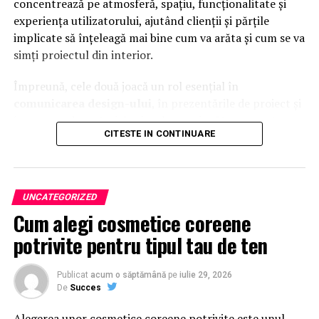
concentrează pe atmosferă, spațiu, funcționalitate și
experiența utilizatorului, ajutând clienții și părțile
implicate să înțeleagă mai bine cum va arăta și cum se va
simți proiectul din interior.
Împreună, cele două joacă un rol esențial în
comunicarea design-ului
, în prezentările de proiect și
în crearea de materiale vizuale convingătoare pentru
CITESTE IN CONTINUARE
promovare.
Repere Esențiale
UNCATEGORIZED
Randările exterioare arată forma generală a clădirii,
Cum alegi cosmetice coreene
materialele, contextul și impactul vizual
potrivite pentru tipul tau de ten
Randările interioare scot în evidență atmosfera,
calitatea spațiului, funcționalitatea și experiența
Publicat
acum o săptămână
pe
iulie 29, 2026
utilizatorului
De
Succes
Ambele tipuri au roluri diferite, dar complementare,
Alegerea unor
cosmetice coreene
potrivite este unul