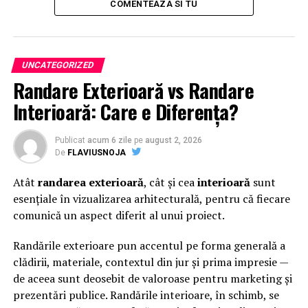
COMENTEAZA SI TU
UNCATEGORIZED
Randare Exterioară vs Randare
Interioară: Care e Diferența?
Publicat
acum 6 zile
pe
august 2, 2026
De
FLAVIUSNOJA
Atât
randarea exterioară
, cât și cea
interioară
sunt
esențiale în vizualizarea arhitecturală, pentru că fiecare
comunică un aspect diferit al unui proiect.
Randările exterioare pun accentul pe forma generală a
clădirii, materiale, contextul din jur și prima impresie —
de aceea sunt deosebit de valoroase pentru marketing și
prezentări publice. Randările interioare, în schimb, se