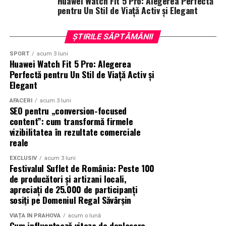
Huawei Watch Fit 5 Pro: Alegerea Perfectă
Nevoie?
în magazinul fizic Xiaomi situat în ParkLake Shopping
pentru Un Stil de Viață Activ și Elegant
Center din București.
Tipul potrivit de randare depinde de etapa proiectului
ȘTIRILE SĂPTĂMÂNII
tău și de obiectivele urmărite.
SPORT
acum 3 luni
Dacă vrei să prezinți aspectul general al clădirii,
Huawei Watch Fit 5 Pro: Alegerea
Perfectă pentru Un Stil de Viață Activ și
contextul și
prima impresie
, randarea exterioară este
Elegant
de obicei alegerea potrivită. Dacă scopul tău este să
evidențiezi atmosfera, dispunerea, materialele și
AFACERI
acum 3 luni
SEO pentru „conversion-focused
experiența utilizatorului din interiorul spațiului,
content”: cum transformă firmele
randarea interioară
este mai potrivită.
vizibilitatea în rezultate comerciale
reale
În multe cazuri, cea mai eficientă abordare este să
folosești ambele tipuri, deoarece se
completează
EXCLUSIV
acum 3 luni
Festivalul Suflet de România: Peste 100
reciproc
și oferă o înțelegere completă a proiectului.
de producători și artizani locali,
apreciați de 25.000 de participanți
Când Randările Exterioare Sunt Mai
sosiți pe Domeniul Regal Săvârșin
Importante
VIAȚA ÎN PRAHOVA
acum o lună
Cum influențează viteza de deplasare