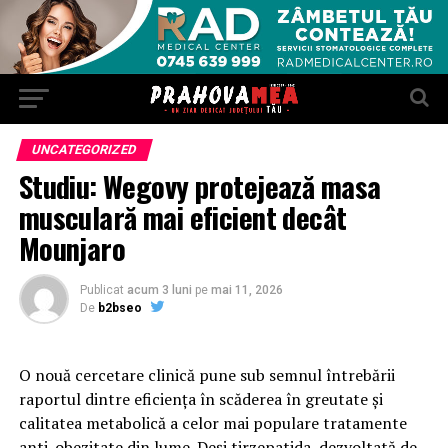
UNCATEGORIZED
Studiu: Wegovy protejează masa
musculară mai eficient decât
Mounjaro
Publicat
acum 3 luni
pe
mai 11, 2026
De
b2bseo
O nouă cercetare clinică pune sub semnul întrebării
raportul dintre eficiența în scăderea în greutate și
calitatea metabolică a celor mai populare tratamente
anti-obezitate din lume. Deși tirzepatida, dezvoltată de