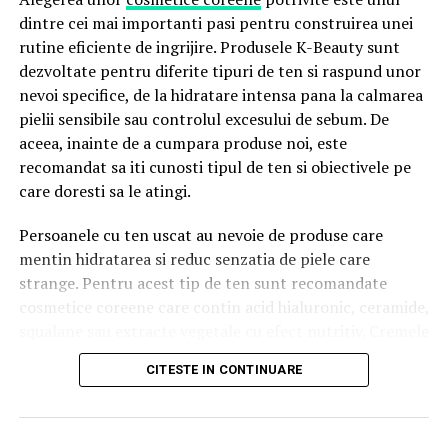
în vizualizarea arhitecturală
dintre cei mai importanti pasi pentru construirea unei
Sunt esențiale pentru marketing și ajută la
rutine eficiente de ingrijire. Produsele K-Beauty sunt
prezentarea atractivă a proiectelor către clienți,
dezvoltate pentru diferite tipuri de ten si raspund unor
cumpărători și public
nevoi specifice, de la hidratare intensa pana la calmarea
pielii sensibile sau controlul excesului de sebum. De
Susțin comunicarea de design și fac ideile mai ușor
aceea, inainte de a cumpara produse noi, este
de înțeles și evaluat
recomandat sa iti cunosti tipul de ten si obiectivele pe
Ce Este Randarea Exterioară?
care doresti sa le atingi.
Persoanele cu ten uscat au nevoie de produse care
Randarea exterioară este procesul prin care se creează o
mentin hidratarea si reduc senzatia de piele care
reprezentare vizuală realistă sau stilizată
a
strange. Pentru acest tip de ten sunt recomandate
exteriorului unei clădiri, înainte ca aceasta să fie
cosmetice coreene care contin acid hialuronic, ceramide,
construită. Include elemente precum
fațada,
squalane sau extracte vegetale cu efect nutritiv. Cremele
materialele, iluminarea, amenajarea peisagistică
,
mai bogate si serurile hidratante pot contribui la
împrejurimile și caracterul arhitectural general.
CITESTE IN CONTINUARE
mentinerea confortului pielii pe parcursul intregii zile.
În vizualizarea arhitecturală, randările exterioare îi ajută
Tenul gras necesita o abordare diferita. Multi considera
pe clienți, investitori și cumpărători să înțeleagă cum va
ca pielea grasa nu are nevoie de hidratare, insa aceasta