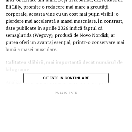
Eli Lilly, promite o reducere mai mare a greutății
corporale, aceasta vine cu un cost mai puțin vizibil: o
pierdere mai accelerată a masei musculare. În contrast,
date publicate în aprilie 2026 indică faptul că
semaglutida (Wegovy), produsă de Novo Nordisk, ar
putea oferi un avantaj esențial, printr-o conservare mai
bună a masei musculare.
Calitatea slăbirii, mai importantă decât numărul de
kilograme
CITESTE IN CONTINUARE
Analiza, realizată de firma de date
nference
pe un
eșantion robust de 8.000 de pacienți, evidențiază un
PUBLICITATE
efect secundar îngrijorător al slăbirii accelerate. Potrivit
unui studiu publicat în aprilie 2026, realizat de
compania americană de analiză de date
nference
,
pacienții tratați cu tirzepatidă (comercializată sub
denumirile Mounjaro și Zepbound) pierd semnificativ
mai multă masă musculară și țesut conjunctiv decât cei