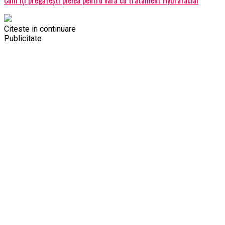
Cum îți pregătești pielea pentru vară cu tratament Hydrafacial
Citeste in continuare
Publicitate