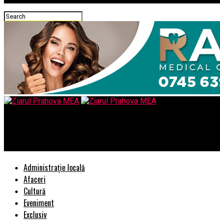
Ziarul Prahova MEA
Sub conducerea Costinei Petrescu, ESTÉ Agency marchează un an d
Administrație locală
Afaceri
Cultură
Eveniment
Exclusiv