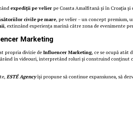
izând
expediții pe velier
pe Coasta Amalfitană și în Croația și 
ăsătoriilor civile pe mare
, pe velier – un concept premium, un
ii
, extinzând experiența marină către zona de evenimente per
uencer Marketing
at propria divizie de
Influencer Marketing
, ce se ocupă atât d
părând în videouri, interpretând roluri și construind conținut 
ate,
ESTÉ Agency
își propune să continue expansiunea, să dezvo