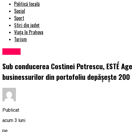
Politică locală
Social
Sport
Știri din județ
Viața în Prahova
Turism
Afaceri
Sub conducerea Costinei Petrescu, ESTÉ Agen
businessurilor din portofoliu depășește 200
Publicat
acum 3 luni
pe