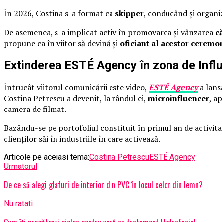
În 2026, Costina s-a format ca
skipper
, conducând și organ
De asemenea, s-a implicat activ în promovarea și vânzarea
c
propune ca în viitor să devină și
oficiant al acestor ceremon
Extinderea ESTÉ Agency în zona de Infl
Întrucât viitorul comunicării este video,
ESTÉ Agency
a lans
Costina Petrescu a devenit, la rândul ei,
microinfluencer
, a
camera de filmat.
Bazându-se pe portofoliul constituit în primul an de activit
clienților săi în industriile în care activează.
Articole pe aceiasi tema:
Costina Petrescu
ESTÉ Agency
Urmatorul
De ce să alegi glafuri de interior din PVC în locul celor din lemn?
Nu ratati