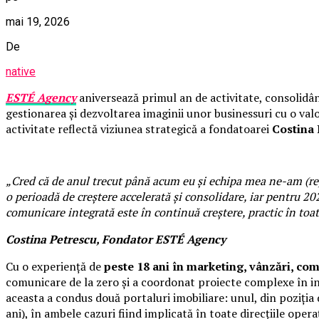
mai 19, 2026
De
native
ESTÉ Agency
aniversează primul an de activitate, consolidân
gestionarea și dezvoltarea imaginii unor businessuri cu o val
activitate reflectă viziunea strategică a fondatoarei
Costina 
„Cred că de anul trecut până acum eu și echipa mea ne-am (re)a
o perioadă de creștere accelerată și consolidare, iar pentru 2
comunicare integrată este în continuă creștere, practic în toat
Costina Petrescu, Fondator ESTÉ Agency
Cu o experiență de
peste 18 ani în marketing, vânzări, c
comunicare de la zero și a coordonat proiecte complexe în ind
aceasta a condus două portaluri imobiliare: unul, din poziția 
ani), în ambele cazuri fiind implicată în toate direcțiile opera