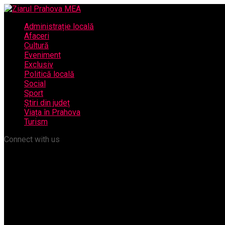
Administrație locală
Afaceri
Cultură
Eveniment
Exclusiv
Politică locală
Social
Sport
Știri din județ
Viața în Prahova
Turism
Connect with us