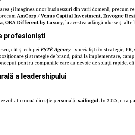
ea și imaginea unor businessuri din varii domenii, precum real
i precum
AmCorp / Venus Capital Investment
,
Envogue Res
ia
,
OBA Different by Luxury
, la acestea adăugându-se și alte 
e profesioniști
scu, cât și echipei
ESTÉ Agency
– specialiști în strategie, PR
a poziționare și strategie de brand, până la implementare, cam
conceput pentru companiile care au nevoie de soluții rapide, efi
urală a leadershipului
 dezvoltat o nouă direcție personală:
sailingul
. În 2025, ea a p