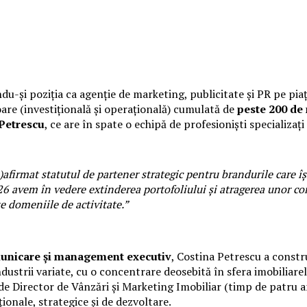
du-și poziția ca agenție de marketing, publicitate și PR pe pi
oare (investițională și operațională) cumulată de
peste 200 de
Petrescu
, ce are în spate o echipă de profesioniști specializaț
firmat statutul de partener strategic pentru brandurile care își
026 avem în vedere extinderea portofoliului și atragerea unor c
e domeniile de activitate.”
omunicare și management executiv
, Costina Petrescu a constru
ustrii variate, cu o concentrare deosebită în sfera imobiliare
de Director de Vânzări și Marketing Imobiliar (timp de patru ani
ționale, strategice și de dezvoltare.