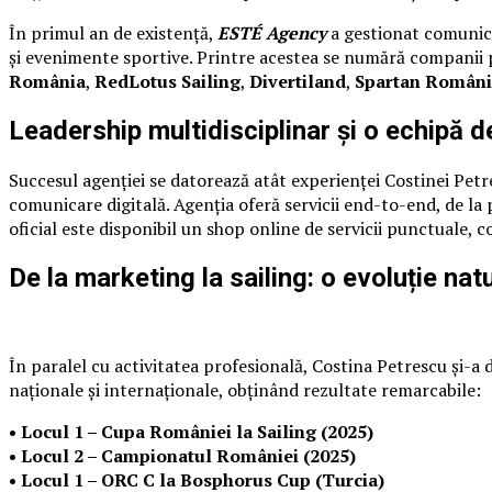
În primul an de existență,
ESTÉ Agency
a gestionat comunicar
și evenimente sportive. Printre acestea se numără compani
România
,
RedLotus Sailing
,
Divertiland
,
Spartan Român
Leadership multidisciplinar și o echipă d
Succesul agenției se datorează atât experienței Costinei Petre
comunicare digitală. Agenția oferă servicii end-to-end, de l
oficial este disponibil un shop online de servicii punctuale, 
De la marketing la sailing: o evoluție nat
În paralel cu activitatea profesională, Costina Petrescu și-a
naționale și internaționale, obținând rezultate remarcabile:
• Locul 1 – Cupa României la Sailing (2025)
• Locul 2 – Campionatul României (2025)
• Locul 1 – ORC C la Bosphorus Cup (Turcia)