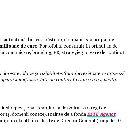
ața autohtonă. În acest răstimp, compania s-a ocupat de
 milioane de euro
. Portofoliul constituit în primul an de
i în comunicare, branding, PR, strategie și creare de conținut.
 doresc evoluție și vizibilitate. Sunt încrezătoare că urmează
ompanii ambițioase, într-un context în care cererea pentru
it și repoziționat branduri, a dezvoltat strategii de
lor (și domenii conexe). Înainte de a fonda
ESTÉ Agency
,
), iar celălalt, în calitate de Director General (timp de 10