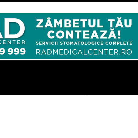
e activitate în marketing, publicitate și PR. Valoarea businessur