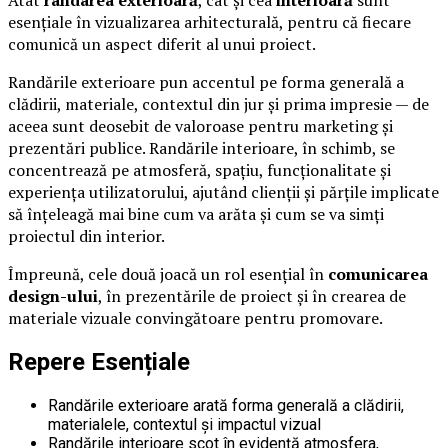
esențiale în vizualizarea arhitecturală, pentru că fiecare
comunică un aspect diferit al unui proiect.
Randările exterioare pun accentul pe forma generală a
clădirii, materiale, contextul din jur și prima impresie — de
aceea sunt deosebit de valoroase pentru marketing și
prezentări publice. Randările interioare, în schimb, se
concentrează pe atmosferă, spațiu, funcționalitate și
experiența utilizatorului, ajutând clienții și părțile implicate
să înțeleagă mai bine cum va arăta și cum se va simți
proiectul din interior.
Împreună, cele două joacă un rol esențial în
comunicarea
design-ului
, în prezentările de proiect și în crearea de
materiale vizuale convingătoare pentru promovare.
Repere Esențiale
Randările exterioare arată forma generală a clădirii,
materialele, contextul și impactul vizual
Randările interioare scot în evidență atmosfera,