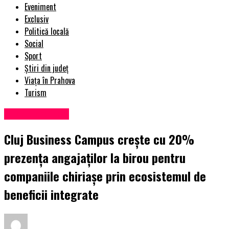
Eveniment
Exclusiv
Politică locală
Social
Sport
Știri din județ
Viața în Prahova
Turism
Uncategorized
Cluj Business Campus crește cu 20%
prezența angajaților la birou pentru
companiile chiriașe prin ecosistemul de
beneficii integrate