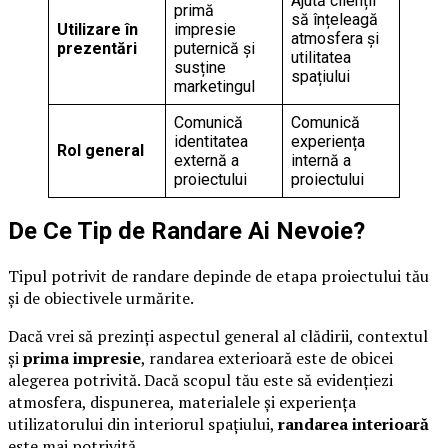
Ajută clienții
primă
să înțeleagă
Utilizare în
impresie
atmosfera și
prezentări
puternică și
utilitatea
susține
spațiului
marketingul
Comunică
Comunică
identitatea
experiența
Rol general
externă a
internă a
proiectului
proiectului
De Ce Tip de Randare Ai Nevoie?
Tipul potrivit de randare depinde de etapa proiectului tău
și de obiectivele urmărite.
Dacă vrei să prezinți aspectul general al clădirii, contextul
și
prima impresie
, randarea exterioară este de obicei
alegerea potrivită. Dacă scopul tău este să evidențiezi
atmosfera, dispunerea, materialele și experiența
utilizatorului din interiorul spațiului,
randarea interioară
este mai potrivită.