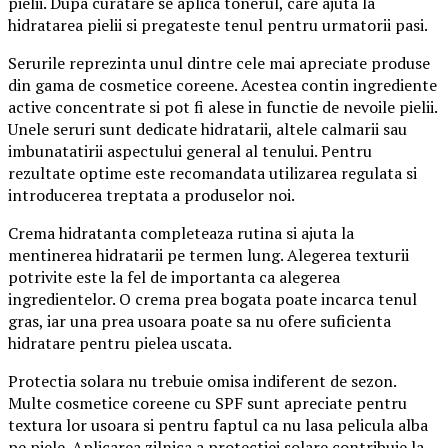
pielii. Dupa curatare se aplica tonerul, care ajuta la
hidratarea pielii si pregateste tenul pentru urmatorii pasi.
Serurile reprezinta unul dintre cele mai apreciate produse
din gama de cosmetice coreene. Acestea contin ingrediente
active concentrate si pot fi alese in functie de nevoile pielii.
Unele seruri sunt dedicate hidratarii, altele calmarii sau
imbunatatirii aspectului general al tenului. Pentru
rezultate optime este recomandata utilizarea regulata si
introducerea treptata a produselor noi.
Crema hidratanta completeaza rutina si ajuta la
mentinerea hidratarii pe termen lung. Alegerea texturii
potrivite este la fel de importanta ca alegerea
ingredientelor. O crema prea bogata poate incarca tenul
gras, iar una prea usoara poate sa nu ofere suficienta
hidratare pentru pielea uscata.
Protectia solara nu trebuie omisa indiferent de sezon.
Multe cosmetice coreene cu SPF sunt apreciate pentru
textura lor usoara si pentru faptul ca nu lasa pelicula alba
pe piele. Aplicarea zilnica a protectiei solare contribuie la