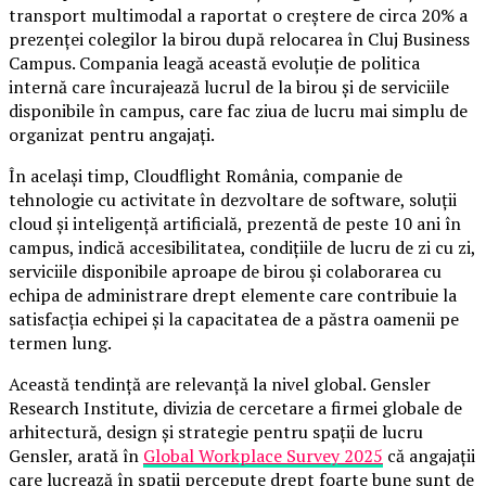
transport multimodal a raportat o creștere de circa 20% a
prezenței colegilor la birou după relocarea în Cluj Business
Campus. Compania leagă această evoluție de politica
internă care încurajează lucrul de la birou și de serviciile
disponibile în campus, care fac ziua de lucru mai simplu de
organizat pentru angajați.
În același timp, Cloudflight România, companie de
tehnologie cu activitate în dezvoltare de software, soluții
cloud și inteligență artificială, prezentă de peste 10 ani în
campus, indică accesibilitatea, condițiile de lucru de zi cu zi,
serviciile disponibile aproape de birou și colaborarea cu
echipa de administrare drept elemente care contribuie la
satisfacția echipei și la capacitatea de a păstra oamenii pe
termen lung.
Această tendință are relevanță la nivel global. Gensler
Research Institute, divizia de cercetare a firmei globale de
arhitectură, design și strategie pentru spații de lucru
Gensler, arată în
Global Workplace Survey 2025
că angajații
care lucrează în spații percepute drept foarte bune sunt de