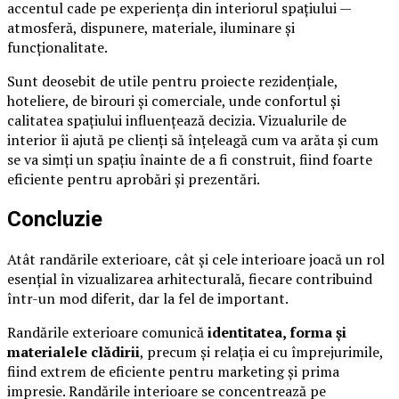
accentul cade pe experiența din interiorul spațiului —
atmosferă, dispunere, materiale, iluminare și
funcționalitate.
Sunt deosebit de utile pentru proiecte rezidențiale,
hoteliere, de birouri și comerciale, unde confortul și
calitatea spațiului influențează decizia. Vizualurile de
interior îi ajută pe clienți să înțeleagă cum va arăta și cum
se va simți un spațiu înainte de a fi construit, fiind foarte
eficiente pentru aprobări și prezentări.
Concluzie
Atât randările exterioare, cât și cele interioare joacă un rol
esențial în vizualizarea arhitecturală, fiecare contribuind
într-un mod diferit, dar la fel de important.
Randările exterioare comunică
identitatea, forma și
materialele clădirii
, precum și relația ei cu împrejurimile,
fiind extrem de eficiente pentru marketing și prima
impresie. Randările interioare se concentrează pe