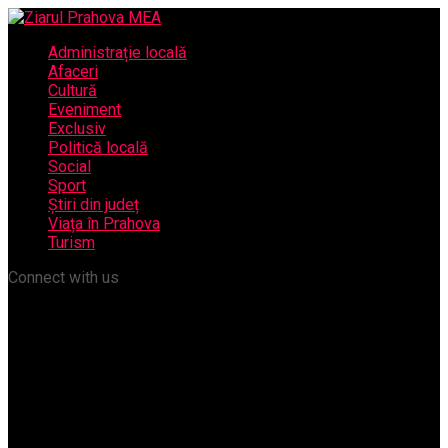
Administrație locală
Afaceri
Cultură
Eveniment
Exclusiv
Politică locală
Social
Sport
Știri din județ
Viața în Prahova
Turism
Connect with us