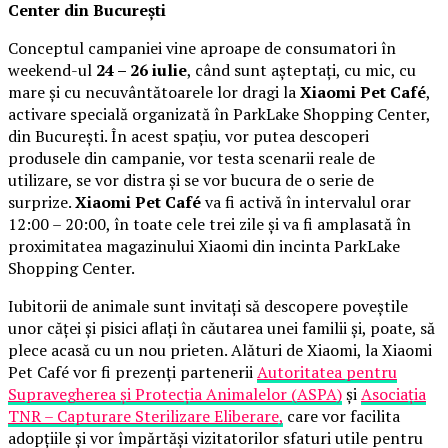
Center din București
Conceptul campaniei vine aproape de consumatori în
weekend-ul
24 – 26 iulie
, când sunt așteptați, cu mic, cu
mare și cu necuvântătoarele lor dragi la
Xiaomi Pet Café
,
activare specială organizată în ParkLake Shopping Center,
din București. În acest spațiu, vor putea descoperi
produsele din campanie, vor testa scenarii reale de
utilizare, se vor distra și se vor bucura de o serie de
surprize.
Xiaomi Pet Café
va fi activă în intervalul orar
12:00 – 20:00, în toate cele trei zile și va fi amplasată în
proximitatea magazinului Xiaomi din incinta ParkLake
Shopping Center.
Iubitorii de animale sunt invitați să descopere poveștile
unor căței și pisici aflați în căutarea unei familii și, poate, să
plece acasă cu un nou prieten. Alături de Xiaomi, la Xiaomi
Pet Café vor fi prezenți partenerii
Autoritatea pentru
Supravegherea și Protecția Animalelor (ASPA)
și
Asociația
TNR – Capturare Sterilizare Eliberare,
care vor facilita
adopțiile și vor împărtăși vizitatorilor sfaturi utile pentru