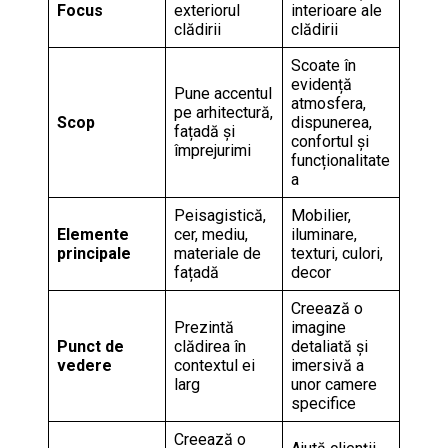
Focus
exteriorul
interioare ale
clădirii
clădirii
Scoate în
evidență
Pune accentul
atmosfera,
pe arhitectură,
Scop
dispunerea,
fațadă și
confortul și
împrejurimi
funcționalitate
a
Peisagistică,
Mobilier,
Elemente
cer, mediu,
iluminare,
principale
materiale de
texturi, culori,
fațadă
decor
Creează o
Prezintă
imagine
Punct de
clădirea în
detaliată și
vedere
contextul ei
imersivă a
larg
unor camere
specifice
Creează o