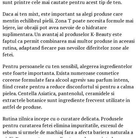
sunt printre cele mai cautate pentru acest tip de ten.
Daca ai ten mixt, este important sa alegi produse care
mentin echilibrul pielii. Zona T poate necesita formule mai
lejere, iar obrajii pot avea nevoie de o hidratare
suplimentara. Un avantaj al produselor K-Beauty este
faptul ca permit combinarea mai multor produse in aceeasi
rutina, adaptand fiecare pas nevoilor diferitelor zone ale
fetei.
Pentru persoanele cu ten sensibil, alegerea ingredientelor
este foarte importanta. Exista numeroase cosmetice
coreene formulate fara alcool agresiv sau parfum intens,
fiind create pentru a reduce disconfortul si pentru a calma
pielea. Centella Asiatica, pantenolul, ceramidele si
extractele botanice sunt ingrediente frecvent utilizate in
astfel de produse.
Rutina zilnica incepe cu o curatare delicata. Produsele
pentru curatarea fetei elimina impuritatile, excesul de
sebum si urmele de machiaj fara a afecta bariera naturala a