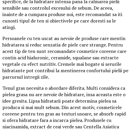
specifice, de la hidratare intensa pana la calmarea pielii
sensibile sau controlul excesului de sebum. De aceea,
inainte de a cumpara produse noi, este recomandat sa iti
cunosti tipul de ten si obiectivele pe care doresti sa le
atingi.
Persoanele cu ten uscat au nevoie de produse care mentin
hidratarea si reduc senzatia de piele care strange. Pentru
acest tip de ten sunt recomandate cosmetice coreene care
contin acid hialuronic, ceramide, squalane sau extracte
vegetale cu efect nutritiv. Cremele mai bogate si serurile
hidratante pot contribui la mentinerea confortului pielii pe
parcursul intregii zile.
Tenul gras necesita o abordare diferita. Multi considera ca
pielea grasa nu are nevoie de hidratare, insa aceasta este o
idee gresita. Lipsa hidratarii poate determina pielea sa
produca si mai mult sebum. Din acest motiv, cosmeticele
coreene pentru ten gras au texturi usoare, se absorb rapid
si ofera hidratare fara a incarca pielea. Produsele cu
niacinamida, extract de ceai verde sau Centella Asiatica