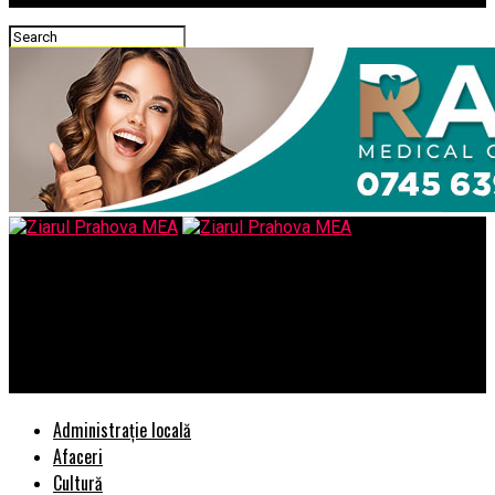
Ziarul Prahova MEA
Cluj Business Campus crește cu 20% prezența angajaților la
birou pentru companiile chiriașe prin ecosistemul de beneficii
integrate
Administrație locală
Afaceri
Cultură