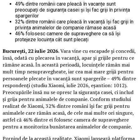
49% dintre românii care pleacă în vacanțe sunt
preocupați de siguranța casei și își fac griji în privința
spargerilor
32% dintre românii care pleacă în vacanță își fac griji în
privința animalelor de companie rămase acasă
46% folosesc camere de supraveghere ca să își
protejeze locuința cât sunt plecați
București, 22 iulie 2026
. Vara vine cu escapade și concedii,
însă, odată cu plecarea în vacanță, apar și grijile pentru ce
rămâne acasă. În această perioadă, locuințele rămân mai
mult timp nesupravegheate, iar cea mai mare grijă pentru
persoanele plecate în vacanță sunt spargerile – 49% dintre
respondenți (studiu Xiaomi, iulie 2026, eșantion: 1012).
Preocupările însă nu se opresc la siguranța casei, ci includ
și grija pentru animalele de companie. Conform studiului
realizat de Xiaomi, 32% dintre români își fac griji pentru
animalele care rămân acasă, de cele mai multe ori singure,
astfel că 46% dintre ei folosesc camera de supraveghere
pentru a monitoriza bunăstarea animalelor de companie.
Pornind de la această realitate, Xiaomi lansează platforma