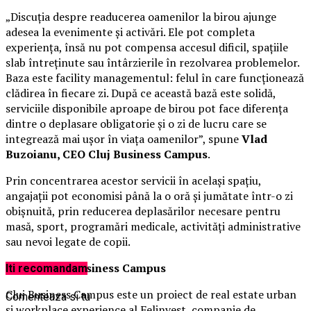
„Discuția despre readucerea oamenilor la birou ajunge
adesea la evenimente și activări. Ele pot completa
experiența, însă nu pot compensa accesul dificil, spațiile
slab întreținute sau întârzierile în rezolvarea problemelor.
Baza este facility managementul: felul în care funcționează
clădirea în fiecare zi. După ce această bază este solidă,
serviciile disponibile aproape de birou pot face diferența
dintre o deplasare obligatorie și o zi de lucru care se
integrează mai ușor în viața oamenilor”, spune
Vlad
Buzoianu, CEO Cluj Business Campus
.
Prin concentrarea acestor servicii în același spațiu,
angajații pot economisi până la o oră și jumătate într-o zi
obișnuită, prin reducerea deplasărilor necesare pentru
masă, sport, programări medicale, activități administrative
sau nevoi legate de copii.
Despre Cluj Business Campus
Iti recomandam
Cluj Business Campus este un proiect de real estate urban
Comenteaza si tu
și workplace experience al Felinvest, companie de