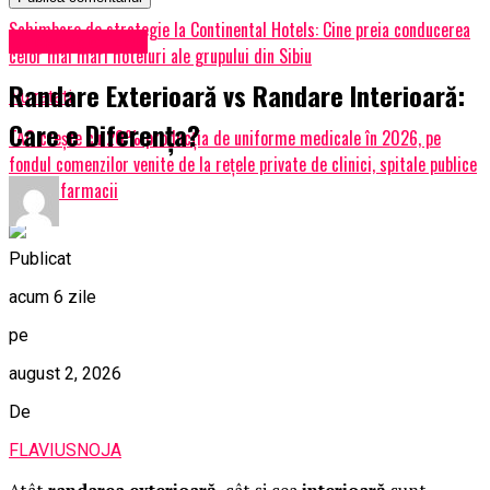
Schimbare de strategie la Continental Hotels: Cine preia conducerea
Uncategorized
celor mai mari hoteluri ale grupului din Sibiu
Randare Exterioară vs Randare Interioară:
Nu ratati
Care e Diferența?
TAG crește cu 20% producția de uniforme medicale în 2026, pe
fondul comenzilor venite de la rețele private de clinici, spitale publice
mari și farmacii
Publicat
acum 6 zile
pe
august 2, 2026
De
FLAVIUSNOJA
Atât
randarea exterioară
, cât și cea
interioară
sunt