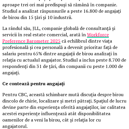
aproape trei ori mai predispuși să rămână în companie.
Studiul a analizat răspunsurile a peste 16.800 de angajați
de birou din 15 țări și 10 industrii.
La rândul său, JLL, companie globală de consultanță și
servicii în real estate comercial, arată în
Workforce
Preference Barometer 2025
că echilibrul dintre viața
profesională și cea personală a devenit prioritar față de
salariu pentru 65% dintre angajații de birou analizați în
relația cu actualul angajator. Studiul a inclus peste 8.700 de
respondenți din 31 de țări, din companii cu peste 1.000 de
angajați.
Ce contează pentru angajați
Pentru CBC, această schimbare mută discuția despre birou
dincolo de chirie, localizare și metri pătrați. Spațiul de lucru
devine parte din experiența oferită angajaților, iar calitatea
acestei experiențe influențează atât disponibilitatea
oamenilor de a veni la birou, cât și relația lor cu
angajatorul.