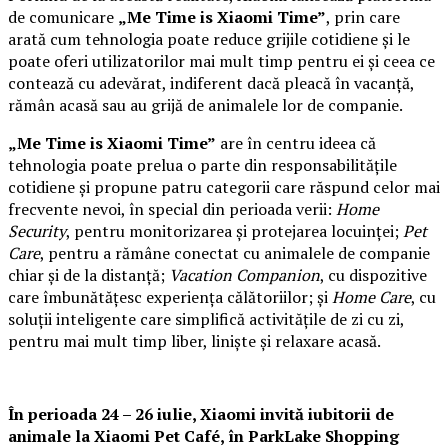
de comunicare
„Me Time is Xiaomi Time”
, prin care
arată cum tehnologia poate reduce grijile cotidiene și le
poate oferi utilizatorilor mai mult timp pentru ei și ceea ce
contează cu adevărat, indiferent dacă pleacă în vacanță,
rămân acasă sau au grijă de animalele lor de companie.
„Me Time is Xiaomi Time”
are în centru ideea că
tehnologia poate prelua o parte din responsabilitățile
cotidiene și propune patru categorii care răspund celor mai
frecvente nevoi, în special din perioada verii:
Home
Security
, pentru monitorizarea și protejarea locuinței;
Pet
Care
, pentru a rămâne conectat cu animalele de companie
chiar și de la distanță;
Vacation Companion
, cu dispozitive
care îmbunătățesc experiența călătoriilor; și
Home Care
, cu
soluții inteligente care simplifică activitățile de zi cu zi,
pentru mai mult timp liber, liniște și relaxare acasă.
În perioada 24 – 26 iulie, Xiaomi invită iubitorii de
animale la
Xiaomi Pet Café,
în ParkLake Shopping