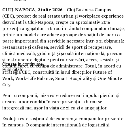
CLUJ-NAPOCA, 2 iulie 2026
– Cluj Business Campus
(CBC), proiect de real estate urban și workplace experience
dezvoltat la Cluj-Napoca, crește cu aproximativ 20%
prezența angajaților la birou în rândul companiilor chiriașe,
printr-un model care aduce aproape de spațiul de lucru o
parte importantă din serviciile necesare într-o zi obișnuită:
restaurante și cafenea, servicii de sport și recuperare,
clinică medicală, grădiniță și școală internațională, precum
și instrumente digitale pentru rezervări, acces, sesizări și
Citeste in continuare
comunicarea cu echipa de administrare. Totul, în acord cu
Publicitate
strategia CBC, construită în jurul direcțiilor Future of
Work, Work-Life Balance, Smart Hospitality și One Minute
City.
Pentru companii, miza este reducerea timpului pierdut și
crearea unor condiții în care prezența la birou se
integrează mai ușor în viața de zi cu zi a angajaților.
Evoluția este susținută de experiența companiilor prezente
în campus. O companie internațională de logistică și