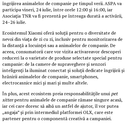
îngrijirea animalelor de companie pe timpul verii. ASPA va
participa vineri, 24 iulie, între orele 12:00 și 16:00, iar
Asociația TNR va fi prezentă pe întreaga durată a activării,
24–26 iulie.
Ecosistemul Xiaomi oferă soluții pentru o diversitate de
nevoi din viața de zi cu zi, inclusiv pentru monitorizarea de
la distanță a locuinței sau a animalelor de companie. De
aceea, consumatorii care vor vizita activareavor descoperi
reduceri la o varietate de produse selectate special pentru
campanie: de la camere de supraveghere și senzori
inteligenți la iluminat conectat și soluții dedicate îngrijirii și
hrănirii animalelor de companie, smartphones,
electrocasnice mici și mari și multe altele.
În plus, acest ecosistem preia responsabilitățile unui
pet
sitter
pentru animalele de companie rămase singure acasă,
iar cei care doresc să aibă un astfel de ajutor, îl vor putea
„angaja” și prin intermediul platformei OLX, care este
partener pentru o componentă creativă a campaniei.