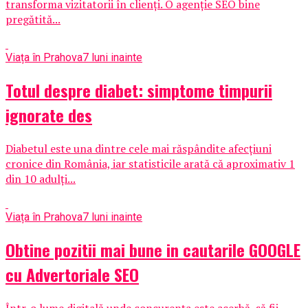
transforma vizitatorii în clienți. O agenție SEO bine
pregătită...
Viața în Prahova
7 luni inainte
Totul despre diabet: simptome timpurii
ignorate des
Diabetul este una dintre cele mai răspândite afecţiuni
cronice din România, iar statisticile arată că aproximativ 1
din 10 adulţi...
Viața în Prahova
7 luni inainte
Obtine pozitii mai bune in cautarile GOOGLE
cu Advertoriale SEO