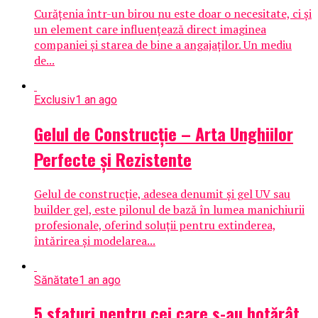
Curățenia într-un birou nu este doar o necesitate, ci și
un element care influențează direct imaginea
companiei și starea de bine a angajaților. Un mediu
de...
Exclusiv
1 an ago
Gelul de Construcție – Arta Unghiilor
Perfecte și Rezistente
Gelul de construcție, adesea denumit și gel UV sau
builder gel, este pilonul de bază în lumea manichiurii
profesionale, oferind soluții pentru extinderea,
întărirea și modelarea...
Sănătate
1 an ago
5 sfaturi pentru cei care s-au hotărât