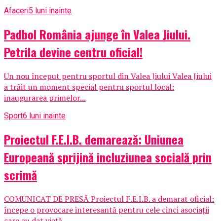
Afaceri
5 luni inainte
Padbol România ajunge în Valea Jiului.
Petrila devine centru oficial!
Un nou început pentru sportul din Valea Jiului Valea Jiului
a trăit un moment special pentru sportul local:
inaugurarea primelor...
Sport
6 luni inainte
Proiectul F.E.I.B. demarează: Uniunea
Europeană sprijină incluziunea socială prin
scrimă
COMUNICAT DE PRESĂ Proiectul F.E.I.B. a demarat oficial:
începe o provocare interesantă pentru cele cinci asociații
care au dat viață...