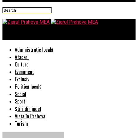
Ziarul Prahova MEA
Administrație locală
Afaceri
Cultură
Eveniment
Exclusiv
Politică locală
Social
Sport
Știri din județ
Viața în Prahova
Turism