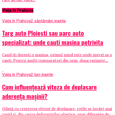
Viața în Prahova
Viața în Prahova
2 săptămâni inainte
Targ auto Ploiesti sau parc auto
specializat: unde cauti masina potrivita
Cand iti doresti o masina, primul gand este unde mergi sa o
cauti. Pentru multi cumparatori din oras, doua variante...
Viața în Prahova
2 luni inainte
Cum influențează viteza de deplasare
aderența mașinii?
Odată cu creșterea vitezei de deplasare, roțile se învârt mai
rapid și, din cauza deformărilor elastice, apar diferențe de