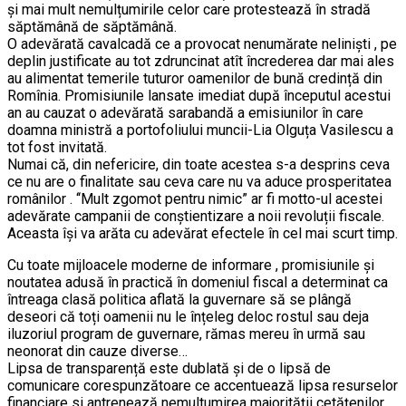
și mai mult nemulțumirile celor care protestează în stradă
săptămână de săptămână.
O adevărată cavalcadă ce a provocat nenumărate neliniști , pe
deplin justificate au tot zdruncinat atît încrederea dar mai ales
au alimentat temerile tuturor oamenilor de bună credință din
Romînia. Promisiunile lansate imediat după începutul acestui
an au cauzat o adevărată sarabandă a emisiunilor în care
doamna ministră a portofoliului muncii-Lia Olguța Vasilescu a
tot fost invitată.
Numai că, din nefericire, din toate acestea s-a desprins ceva
ce nu are o finalitate sau ceva care nu va aduce prosperitatea
românilor . ‘‘Mult zgomot pentru nimic” ar fi motto-ul acestei
adevărate campanii de conștientizare a noii revoluții fiscale.
Aceasta își va arăta cu adevărat efectele în cel mai scurt timp.
Cu toate mijloacele moderne de informare , promisiunile și
noutatea adusă în practică în domeniul fiscal a determinat ca
întreaga clasă politica aflată la guvernare să se plângă
deseori că toți oamenii nu le înțeleg deloc rostul sau deja
iluzoriul program de guvernare, rămas mereu în urmă sau
neonorat din cauze diverse…
Lipsa de transparență este dublată și de o lipsă de
comunicare corespunzătoare ce accentuează lipsa resurselor
financiare si antrenează nemultumirea majorității cetățenilor,