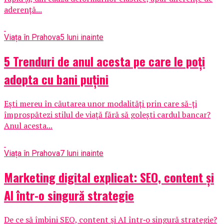
aderență...
Viața în Prahova
5 luni inainte
5 Trenduri de anul acesta pe care le poți
adopta cu bani puțini
Ești mereu în căutarea unor modalități prin care să-ți
împrospătezi stilul de viață fără să golești cardul bancar?
Anul acesta...
Viața în Prahova
7 luni inainte
Marketing digital explicat: SEO, content și
AI într-o singură strategie
De ce să îmbini SEO, content și AI într‑o singură strategie?