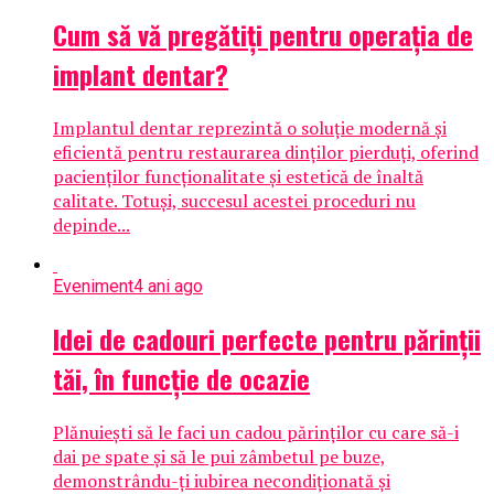
Cum să vă pregătiți pentru operația de
implant dentar?
Implantul dentar reprezintă o soluție modernă și
eficientă pentru restaurarea dinților pierduți, oferind
pacienților funcționalitate și estetică de înaltă
calitate. Totuși, succesul acestei proceduri nu
depinde...
Eveniment
4 ani ago
Idei de cadouri perfecte pentru părinții
tăi, în funcție de ocazie
Plănuiești să le faci un cadou părinților cu care să-i
dai pe spate și să le pui zâmbetul pe buze,
demonstrându-ți iubirea necondiționată și