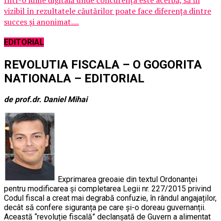
Într-o lume digitală unde concurența este acerbă, să fii
vizibil în rezultatele căutărilor poate face diferența dintre
succes și anonimat....
EDITORIAL
REVOLUTIA FISCALA – O GOGORITA
NATIONALA – EDITORIAL
de prof.dr. Daniel Mihai
Exprimarea greoaie din textul Ordonanței
pentru modificarea și completarea Legii nr. 227/2015 privind
Codul fiscal a creat mai degrabă confuzie, în rândul angajaților,
decât să confere siguranța pe care și-o doreau guvernanții.
Această “revoluție fiscală” declanșată de Guvern a alimentat