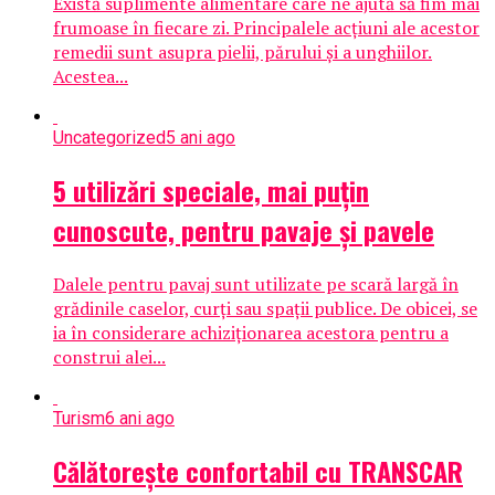
Există suplimente alimentare care ne ajută să fim mai
frumoase în fiecare zi. Principalele acțiuni ale acestor
remedii sunt asupra pielii, părului și a unghiilor.
Acestea...
Uncategorized
5 ani ago
5 utilizări speciale, mai puțin
cunoscute, pentru pavaje și pavele
Dalele pentru pavaj sunt utilizate pe scară largă în
grădinile caselor, curți sau spații publice. De obicei, se
ia în considerare achiziționarea acestora pentru a
construi alei...
Turism
6 ani ago
Călătorește confortabil cu TRANSCAR