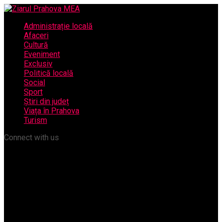
Administrație locală
Afaceri
Cultură
Eveniment
Exclusiv
Politică locală
Social
Sport
Știri din județ
Viața în Prahova
Turism
Connect with us