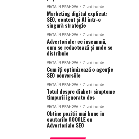
VIAȚA ÎN PRAHOVA
7 luni inainte
Marketing digital explicat:
SEO, content și AI într-o
singură strategie
VIAȚA ÎN PRAHOVA
7 luni inainte
Advertoriale: ce înseamnă,
cum se redactează și unde se
distribuie
VIAȚA ÎN PRAHOVA
7 luni inainte
Cum îți optimizează o agenție
SEO conversiile
VIAȚA ÎN PRAHOVA
7 luni inainte
Totul despre diabet: simptome
timpurii ignorate des
VIAȚA ÎN PRAHOVA
7 luni inainte
Obtine pozitii mai bune in
cautarile GOOGLE cu
Advertoriale SEO