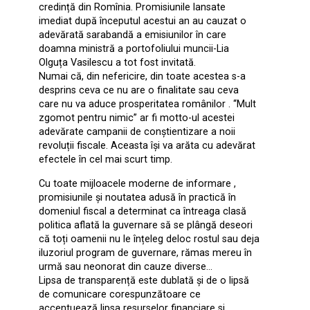
credință din Romînia. Promisiunile lansate
imediat după începutul acestui an au cauzat o
adevărată sarabandă a emisiunilor în care
doamna ministră a portofoliului muncii-Lia
Olguța Vasilescu a tot fost invitată.
Numai că, din nefericire, din toate acestea s-a
desprins ceva ce nu are o finalitate sau ceva
care nu va aduce prosperitatea românilor . ‘‘Mult
zgomot pentru nimic” ar fi motto-ul acestei
adevărate campanii de conștientizare a noii
revoluții fiscale. Aceasta își va arăta cu adevărat
efectele în cel mai scurt timp.
Cu toate mijloacele moderne de informare ,
promisiunile și noutatea adusă în practică în
domeniul fiscal a determinat ca întreaga clasă
politica aflată la guvernare să se plângă deseori
că toți oamenii nu le înțeleg deloc rostul sau deja
iluzoriul program de guvernare, rămas mereu în
urmă sau neonorat din cauze diverse…
Lipsa de transparență este dublată și de o lipsă
de comunicare corespunzătoare ce
accentuează lipsa resurselor financiare si