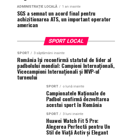
ADMINISTRAȚIE LOCALĂ
1 an inainte
SGS a semnat un acord final pentru
achizitionarea ATS, un important operator
american
SPORT LOCAL
SPORT
3 săptămâni inainte
România își reconfirmă statutul de lider al
padbolului mondial: Campioni Internaționali,
Vicecampioni Internaționali și MVP-ul
turneului
SPORT
o lună inainte
Campionatele Naționale de
Padbol confirmă dezvoltarea
acestui sport în România
SPORT
3 luni inainte
Huawei Watch Fit 5 Pro:
Alegerea Perfectă pentru Un
Stil de Viață Activ și Elegant