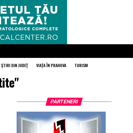
ȘTIRI DIN JUDEȚ
VIAȚA ÎN PRAHOVA
TURISM
tite"
PARTENERI