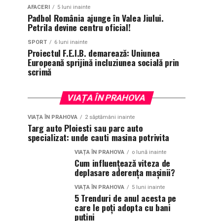
AFACERI
5 luni inainte
Padbol România ajunge în Valea Jiului.
Petrila devine centru oficial!
SPORT
6 luni inainte
Proiectul F.E.I.B. demarează: Uniunea
Europeană sprijină incluziunea socială prin
scrimă
VIAȚA ÎN PRAHOVA
VIAȚA ÎN PRAHOVA
2 săptămâni inainte
Targ auto Ploiesti sau parc auto
specializat: unde cauti masina potrivita
VIAȚA ÎN PRAHOVA
o lună inainte
Cum influențează viteza de
deplasare aderența mașinii?
VIAȚA ÎN PRAHOVA
5 luni inainte
5 Trenduri de anul acesta pe
care le poți adopta cu bani
puțini