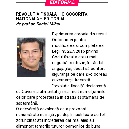
EDITORIAL
REVOLUTIA FISCALA – O GOGORITA
NATIONALA – EDITORIAL
de prof.dr. Daniel Mihai
Exprimarea greoaie din textul
Ordonanței pentru
modificarea și completarea
Legii nr. 227/2015 privind
Codul fiscal a creat mai
degrabă confuzie, în rândul
angajaților, decât să confere
siguranța pe care și-o doreau
guvernanții. Această
“revoluție fiscală” declanșată
de Guvern a alimentat și mai mult nemulțumirile
celor care protestează în stradă săptămână de
săptămână.
O adevărată cavalcadă ce a provocat
nenumărate neliniști , pe deplin justificate au tot
zdruncinat atît încrederea dar mai ales au
alimentat temerile tuturor oamenilor de bună