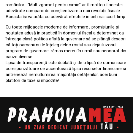
românilor . ‘‘Mult zgomot pentru nimic” ar fi motto-ul acestei
adevărate campanii de conștientizare a noii revoluții fiscale.
Aceasta își va arăta cu adevărat efectele în cel mai scurt timp.
Cu toate mijloacele moderne de informare , promisiunile și
noutatea adusă în practică în domeniul fiscal a determinat ca
întreaga clasă politica aflată la guvernare să se plângă deseori
că toți oamenii nu le înțeleg deloc rostul sau deja iluzoriul
program de guvernare, rămas mereu în urmă sau neonorat din
cauze diverse…
Lipsa de transparență este dublată și de o lipsă de comunicare
corespunzătoare ce accentuează lipsa resurselor financiare si
antrenează nemultumirea majorității cetățenilor, acei buni
plătitori de taxe și impozite!