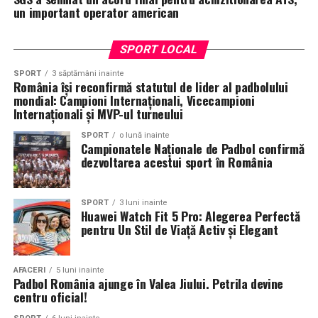
un important operator american
SPORT LOCAL
SPORT
3 săptămâni inainte
România își reconfirmă statutul de lider al padbolului
mondial: Campioni Internaționali, Vicecampioni
Internaționali și MVP-ul turneului
SPORT
o lună inainte
Campionatele Naționale de Padbol confirmă
dezvoltarea acestui sport în România
SPORT
3 luni inainte
Huawei Watch Fit 5 Pro: Alegerea Perfectă
pentru Un Stil de Viață Activ și Elegant
AFACERI
5 luni inainte
Padbol România ajunge în Valea Jiului. Petrila devine
centru oficial!