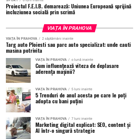
SPORT
6 luni inainte
Proiectul F.E.I.B. demarează: Uniunea Europeană sprijină
incluziunea socială prin scrimă
VIAȚA ÎN PRAHOVA
VIAȚA ÎN PRAHOVA
2 săptămâni inainte
Targ auto Ploiesti sau parc auto specializat: unde cauti
masina potrivita
VIAȚA ÎN PRAHOVA
o lună inainte
Cum influențează viteza de deplasare
aderența mașinii?
VIAȚA ÎN PRAHOVA
5 luni inainte
5 Trenduri de anul acesta pe care le poți
adopta cu bani puțini
VIAȚA ÎN PRAHOVA
7 luni inainte
Marketing digital explicat: SEO, content și
AI într-o singură strategie