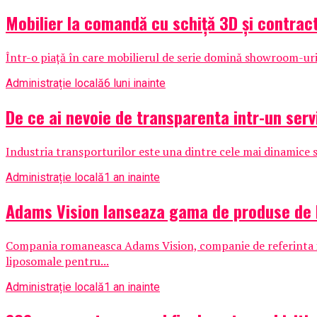
Mobilier la comandă cu schiță 3D și contrac
Într-o piață în care mobilierul de serie domină showroom-urile
Administrație locală
6 luni inainte
De ce ai nevoie de transparenta intr-un serv
Industria transporturilor este una dintre cele mai dinamice si
Administrație locală
1 an inainte
Adams Vision lanseaza gama de produse de 
Compania romaneasca Adams Vision, companie de referinta i
liposomale pentru...
Administrație locală
1 an inainte