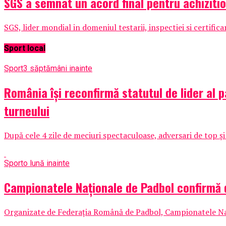
SGS a semnat un acord final pentru achizit
SGS, lider mondial in domeniul testarii, inspectiei si certific
Sport local
Sport
3 săptămâni inainte
România își reconfirmă statutul de lider al 
turneului
După cele 4 zile de meciuri spectaculoase, adversari de top și
Sport
o lună inainte
Campionatele Naționale de Padbol confirmă 
Organizate de Federația Română de Padbol, Campionatele Națio