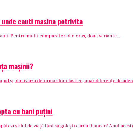
: unde cauti masina potrivita
auti. Pentru multi cumparatori din oras, doua variante...
ța mașinii?
apid și, din cauza deformărilor elastice, apar diferențe de adere
opta cu bani puțini
ătezi stilul de viață fără să golești cardul bancar? Anul acesta