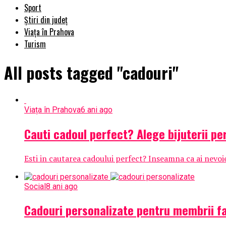
Sport
Știri din județ
Viața în Prahova
Turism
All posts tagged "cadouri"
Viața în Prahova
6 ani ago
Cauti cadoul perfect? Alege bijuterii pe
Esti in cautarea cadoului perfect? Inseamna ca ai nevoie 
Social
8 ani ago
Cadouri personalizate pentru membrii fa