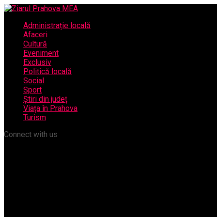
Administrație locală
Afaceri
Cultură
Eveniment
Exclusiv
Politică locală
Social
Sport
Știri din județ
Viața în Prahova
Turism
Connect with us