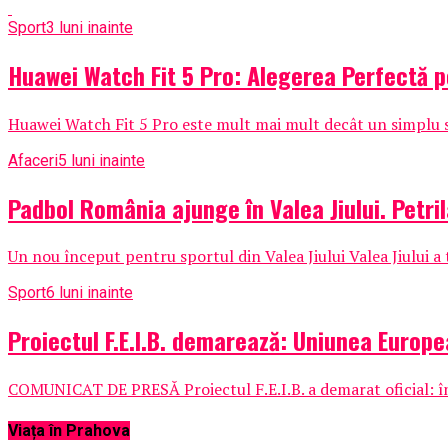
Sport
3 luni inainte
Huawei Watch Fit 5 Pro: Alegerea Perfectă pe
Huawei Watch Fit 5 Pro este mult mai mult decât un simplu 
Afaceri
5 luni inainte
Padbol România ajunge în Valea Jiului. Petril
Un nou început pentru sportul din Valea Jiului Valea Jiului a
Sport
6 luni inainte
Proiectul F.E.I.B. demarează: Uniunea Europe
COMUNICAT DE PRESĂ Proiectul F.E.I.B. a demarat oficial: înce
Viața în Prahova