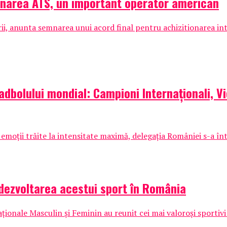
ionarea ATS, un important operator american
arii, anunta semnarea unui acord final pentru achizitionarea intr
padbolului mondial: Campioni Internaționali, V
 emoții trăite la intensitate maximă, delegația României s-a înt
dezvoltarea acestui sport în România
nale Masculin și Feminin au reunit cei mai valoroși sportivi 