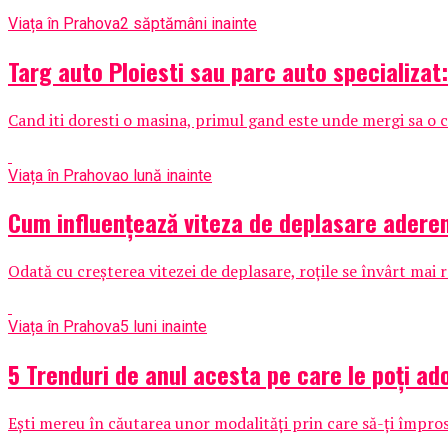
Viața în Prahova
2 săptămâni inainte
Targ auto Ploiesti sau parc auto specializat
Cand iti doresti o masina, primul gand este unde mergi sa o c
Viața în Prahova
o lună inainte
Cum influențează viteza de deplasare aderen
Odată cu creșterea vitezei de deplasare, roțile se învârt mai r
Viața în Prahova
5 luni inainte
5 Trenduri de anul acesta pe care le poți ad
Ești mereu în căutarea unor modalități prin care să-ți împrosp