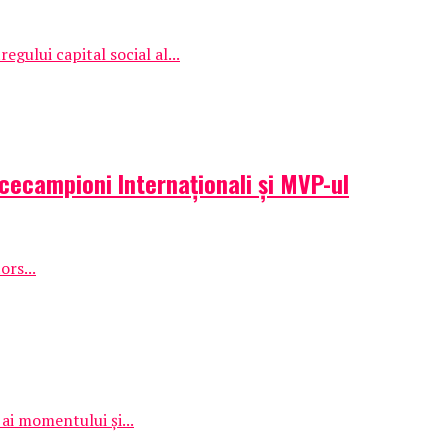
egului capital social al...
icecampioni Internaționali și MVP-ul
ors...
ai momentului și...