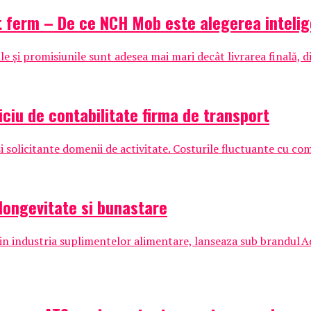
t ferm – De ce NCH Mob este alegerea inteli
 și promisiunile sunt adesea mai mari decât livrarea finală, di
iciu de contabilitate firma de transport
 solicitante domenii de activitate. Costurile fluctuante cu comb
longevitate si bunastare
n industria suplimentelor alimentare, lanseaza sub brandul