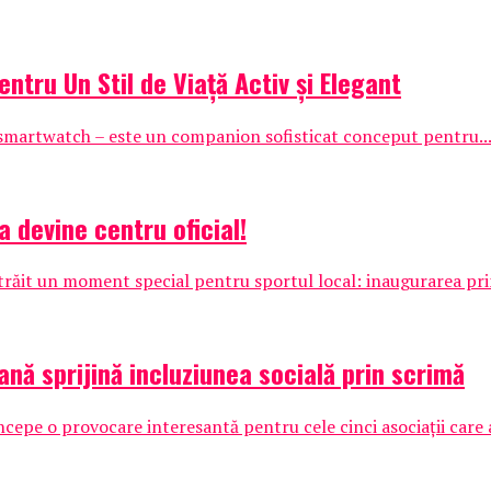
ntru Un Stil de Viață Activ și Elegant
smartwatch – este un companion sofisticat conceput pentru..
a devine centru oficial!
 trăit un moment special pentru sportul local: inaugurarea pri
ană sprijină incluziunea socială prin scrimă
pe o provocare interesantă pentru cele cinci asociații care au