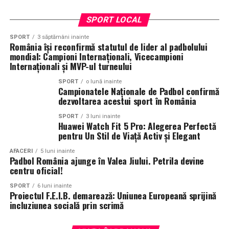
SPORT LOCAL
SPORT
3 săptămâni inainte
România își reconfirmă statutul de lider al padbolului
mondial: Campioni Internaționali, Vicecampioni
Internaționali și MVP-ul turneului
SPORT
o lună inainte
Campionatele Naționale de Padbol confirmă
dezvoltarea acestui sport în România
SPORT
3 luni inainte
Huawei Watch Fit 5 Pro: Alegerea Perfectă
pentru Un Stil de Viață Activ și Elegant
AFACERI
5 luni inainte
Padbol România ajunge în Valea Jiului. Petrila devine
centru oficial!
SPORT
6 luni inainte
Proiectul F.E.I.B. demarează: Uniunea Europeană sprijină
incluziunea socială prin scrimă