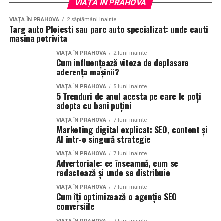
VIAȚA ÎN PRAHOVA
VIAȚA ÎN PRAHOVA
2 săptămâni inainte
Targ auto Ploiesti sau parc auto specializat: unde cauti
masina potrivita
VIAȚA ÎN PRAHOVA
2 luni inainte
Cum influențează viteza de deplasare
aderența mașinii?
VIAȚA ÎN PRAHOVA
5 luni inainte
5 Trenduri de anul acesta pe care le poți
adopta cu bani puțini
VIAȚA ÎN PRAHOVA
7 luni inainte
Marketing digital explicat: SEO, content și
AI într-o singură strategie
VIAȚA ÎN PRAHOVA
7 luni inainte
Advertoriale: ce înseamnă, cum se
redactează și unde se distribuie
VIAȚA ÎN PRAHOVA
7 luni inainte
Cum îți optimizează o agenție SEO
conversiile
VIAȚA ÎN PRAHOVA
7 luni inainte