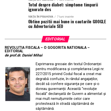
Totul despre diabet: simptome timpurii
ignorate des
VIAȚA ÎN PRAHOVA
7 luni inainte
Obtine pozitii mai bune in cautarile GOOGLE
cu Advertoriale SEO
EDITORIAL
REVOLUTIA FISCALA – O GOGORITA NATIONALA –
EDITORIAL
de prof.dr. Daniel Mihai
Exprimarea greoaie din textul Ordonanței
pentru modificarea și completarea Legii nr.
227/2015 privind Codul fiscal a creat mai
degrabă confuzie, în rândul angajaților,
decât să confere siguranța pe care și-o
doreau guvernanții. Această “revoluție
fiscală” declanșată de Guvern a alimentat și
mai mult nemulțumirile celor care
protestează în stradă săptămână de
săptămână.