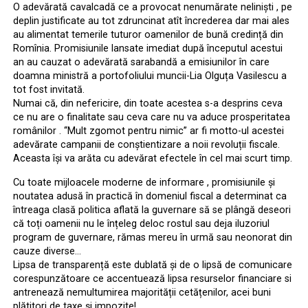
O adevărată cavalcadă ce a provocat nenumărate neliniști , pe
deplin justificate au tot zdruncinat atît încrederea dar mai ales
au alimentat temerile tuturor oamenilor de bună credință din
Romînia. Promisiunile lansate imediat după începutul acestui
an au cauzat o adevărată sarabandă a emisiunilor în care
doamna ministră a portofoliului muncii-Lia Olguța Vasilescu a
tot fost invitată.
Numai că, din nefericire, din toate acestea s-a desprins ceva
ce nu are o finalitate sau ceva care nu va aduce prosperitatea
românilor . ‘‘Mult zgomot pentru nimic” ar fi motto-ul acestei
adevărate campanii de conștientizare a noii revoluții fiscale.
Aceasta își va arăta cu adevărat efectele în cel mai scurt timp.
Cu toate mijloacele moderne de informare , promisiunile și
noutatea adusă în practică în domeniul fiscal a determinat ca
întreaga clasă politica aflată la guvernare să se plângă deseori
că toți oamenii nu le înțeleg deloc rostul sau deja iluzoriul
program de guvernare, rămas mereu în urmă sau neonorat din
cauze diverse…
Lipsa de transparență este dublată și de o lipsă de comunicare
corespunzătoare ce accentuează lipsa resurselor financiare si
antrenează nemultumirea majorității cetățenilor, acei buni
plătitori de taxe și impozite!