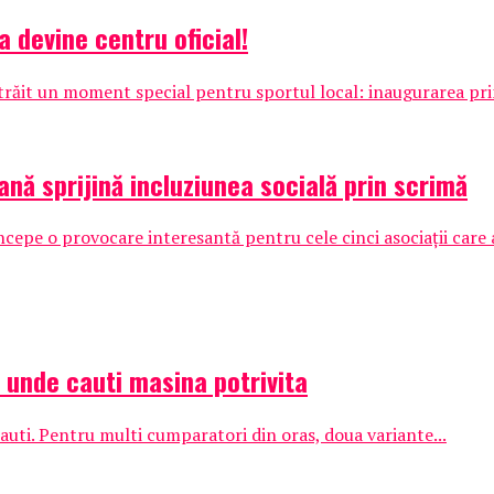
a devine centru oficial!
 trăit un moment special pentru sportul local: inaugurarea pri
ană sprijină incluziunea socială prin scrimă
pe o provocare interesantă pentru cele cinci asociații care au
: unde cauti masina potrivita
auti. Pentru multi cumparatori din oras, doua variante...