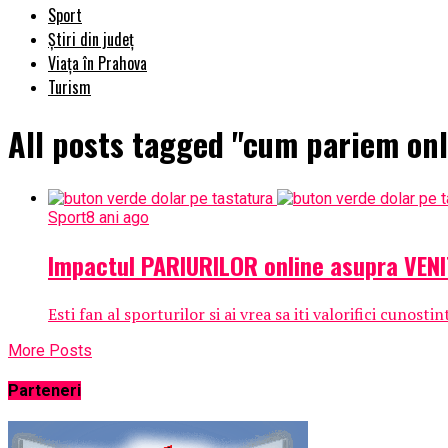
Sport
Știri din județ
Viața în Prahova
Turism
All posts tagged "cum pariem onl
Sport
8 ani ago
Impactul PARIURILOR online asupra VEN
Esti fan al sporturilor si ai vrea sa iti valorifici cunost
More Posts
Parteneri