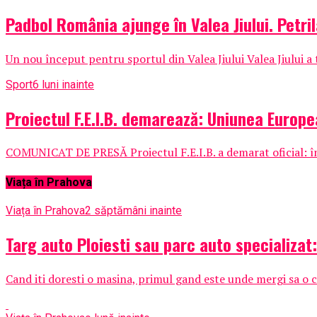
Padbol România ajunge în Valea Jiului. Petril
Un nou început pentru sportul din Valea Jiului Valea Jiului a
Sport
6 luni inainte
Proiectul F.E.I.B. demarează: Uniunea Europe
COMUNICAT DE PRESĂ Proiectul F.E.I.B. a demarat oficial: înce
Viața în Prahova
Viața în Prahova
2 săptămâni inainte
Targ auto Ploiesti sau parc auto specializat
Cand iti doresti o masina, primul gand este unde mergi sa o c