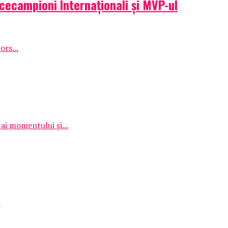
icecampioni Internaționali și MVP-ul
ors...
ai momentului și...
.