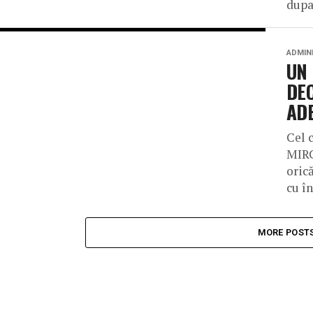
dupa
ADMIN
UN
DEC
AD
Cel 
MIRC
orică
cu în
MORE POST