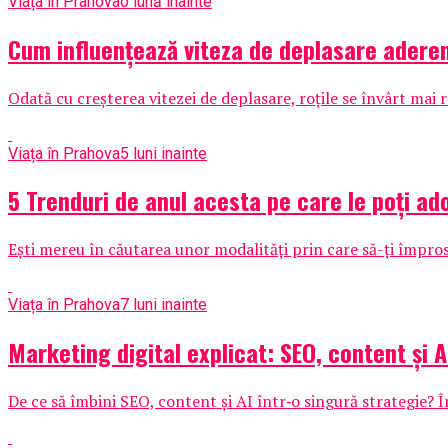
Viața în Prahova
o lună inainte
Cum influențează viteza de deplasare aderen
Odată cu creșterea vitezei de deplasare, roțile se învârt mai r
Viața în Prahova
5 luni inainte
5 Trenduri de anul acesta pe care le poți ad
Ești mereu în căutarea unor modalități prin care să-ți împrosp
Viața în Prahova
7 luni inainte
Marketing digital explicat: SEO, content și A
De ce să îmbini SEO, content și AI într‑o singură strategie? În