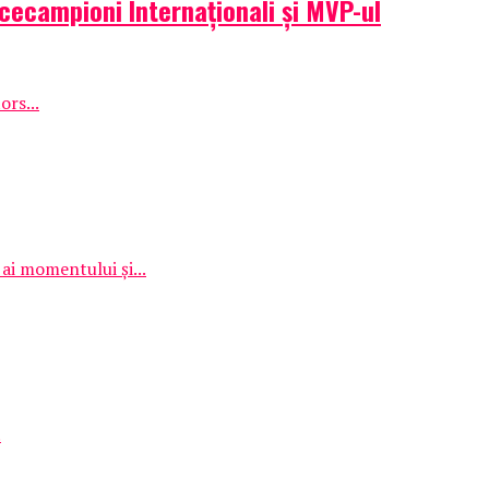
icecampioni Internaționali și MVP-ul
ors...
ai momentului și...
.