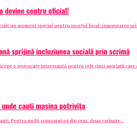
a devine centru oficial!
 trăit un moment special pentru sportul local: inaugurarea pri
ană sprijină incluziunea socială prin scrimă
pe o provocare interesantă pentru cele cinci asociații care au
: unde cauti masina potrivita
auti. Pentru multi cumparatori din oras, doua variante...