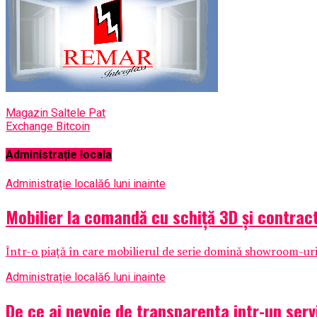
Magazin Saltele Pat
Exchange Bitcoin
Administrație locala
Administrație locală
6 luni inainte
Mobilier la comandă cu schiță 3D și contrac
Într-o piață în care mobilierul de serie domină showroom-urile
Administrație locală
6 luni inainte
De ce ai nevoie de transparenta intr-un serv