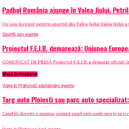
Padbol România ajunge în Valea Jiului. Petril
Un nou început pentru sportul din Valea Jiului Valea Jiului a
Sport
6 luni inainte
Proiectul F.E.I.B. demarează: Uniunea Europe
COMUNICAT DE PRESĂ Proiectul F.E.I.B. a demarat oficial: înce
Viața în Prahova
Viața în Prahova
2 săptămâni inainte
Targ auto Ploiesti sau parc auto specializat
Cand iti doresti o masina, primul gand este unde mergi sa o c