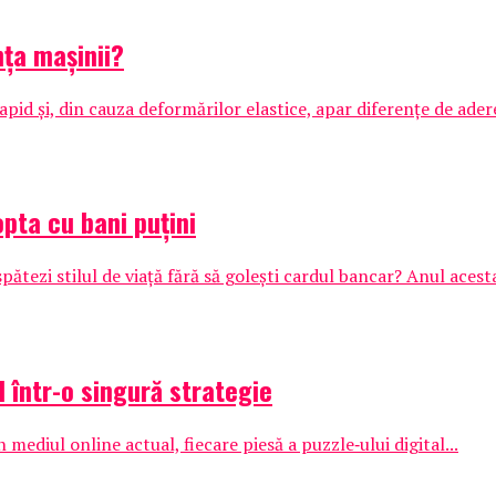
ța mașinii?
apid și, din cauza deformărilor elastice, apar diferențe de adere
opta cu bani puțini
ătezi stilul de viață fără să golești cardul bancar? Anul acesta
I într-o singură strategie
 mediul online actual, fiecare piesă a puzzle‑ului digital...