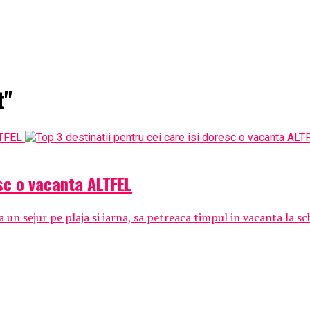
t"
esc o vacanta ALTFEL
un sejur pe plaja si iarna, sa petreaca timpul in vacanta la schi