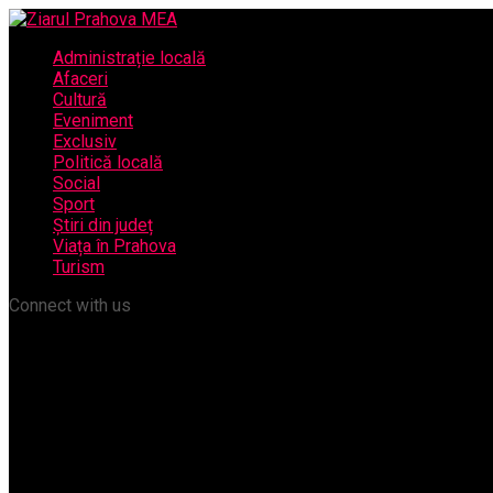
Administrație locală
Afaceri
Cultură
Eveniment
Exclusiv
Politică locală
Social
Sport
Știri din județ
Viața în Prahova
Turism
Connect with us