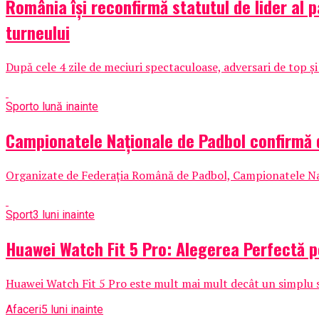
România își reconfirmă statutul de lider al 
turneului
După cele 4 zile de meciuri spectaculoase, adversari de top și
Sport
o lună inainte
Campionatele Naționale de Padbol confirmă 
Organizate de Federația Română de Padbol, Campionatele Națio
Sport
3 luni inainte
Huawei Watch Fit 5 Pro: Alegerea Perfectă pe
Huawei Watch Fit 5 Pro este mult mai mult decât un simplu 
Afaceri
5 luni inainte