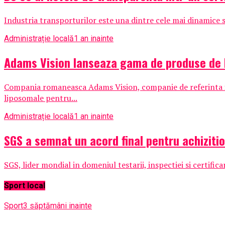
Industria transporturilor este una dintre cele mai dinamice si
Administrație locală
1 an inainte
Adams Vision lanseaza gama de produse de 
Compania romaneasca Adams Vision, companie de referinta i
liposomale pentru...
Administrație locală
1 an inainte
SGS a semnat un acord final pentru achizit
SGS, lider mondial in domeniul testarii, inspectiei si certific
Sport local
Sport
3 săptămâni inainte