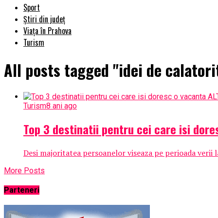
Sport
Știri din județ
Viața în Prahova
Turism
All posts tagged "idei de calatori
Turism
8 ani ago
Top 3 destinatii pentru cei care isi dor
Desi majoritatea persoanelor viseaza pe perioada verii la 
More Posts
Parteneri