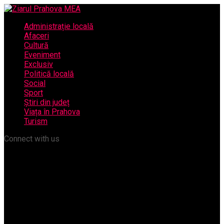
Administrație locală
Afaceri
Cultură
Eveniment
Exclusiv
Politică locală
Social
Sport
Știri din județ
Viața în Prahova
Turism
Connect with us