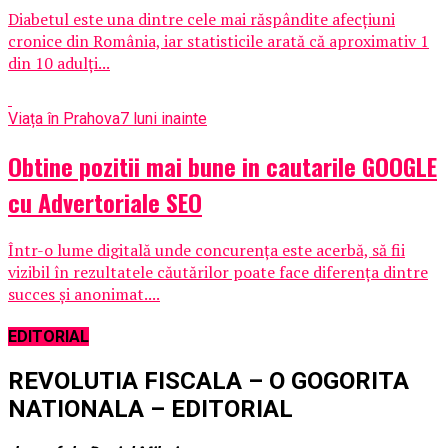
Diabetul este una dintre cele mai răspândite afecţiuni
cronice din România, iar statisticile arată că aproximativ 1
din 10 adulţi...
Viața în Prahova
7 luni inainte
Obtine pozitii mai bune in cautarile GOOGLE
cu Advertoriale SEO
Într-o lume digitală unde concurența este acerbă, să fii
vizibil în rezultatele căutărilor poate face diferența dintre
succes și anonimat....
EDITORIAL
REVOLUTIA FISCALA – O GOGORITA
NATIONALA – EDITORIAL