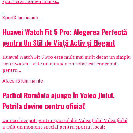
sportivi ai momentului și...
Sport
3 luni inainte
Huawei Watch Fit 5 Pro: Alegerea Perfectă
pentru Un Stil de Viață Activ și Elegant
Huawei Watch Fit 5 Pro este mult mai mult decât un simplu
smartwatch – este un companion sofisticat conceput
pentru...
Afaceri
5 luni inainte
Padbol România ajunge în Valea Jiului.
Petrila devine centru oficial!
Un nou început pentru sportul din Valea Jiului Valea Jiului
a trăit un moment special pentru sportul local: