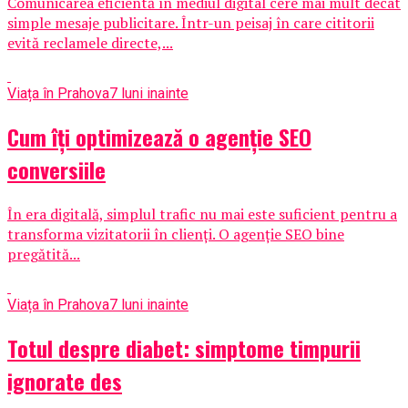
Comunicarea eficientă în mediul digital cere mai mult decât
simple mesaje publicitare. Într-un peisaj în care cititorii
evită reclamele directe,...
Viața în Prahova
7 luni inainte
Cum îți optimizează o agenție SEO
conversiile
În era digitală, simplul trafic nu mai este suficient pentru a
transforma vizitatorii în clienți. O agenție SEO bine
pregătită...
Viața în Prahova
7 luni inainte
Totul despre diabet: simptome timpurii
ignorate des