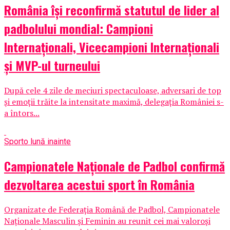
România își reconfirmă statutul de lider al
padbolului mondial: Campioni
Internaționali, Vicecampioni Internaționali
și MVP-ul turneului
După cele 4 zile de meciuri spectaculoase, adversari de top
și emoții trăite la intensitate maximă, delegația României s-
a întors...
Sport
o lună inainte
Campionatele Naționale de Padbol confirmă
dezvoltarea acestui sport în România
Organizate de Federația Română de Padbol, Campionatele
Naționale Masculin și Feminin au reunit cei mai valoroși