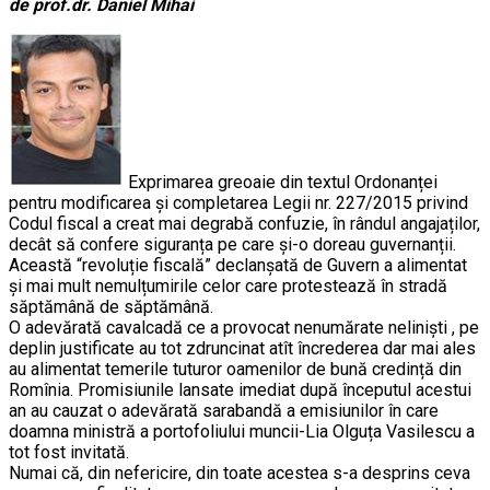
de prof.dr. Daniel Mihai
Exprimarea greoaie din textul Ordonanței
pentru modificarea și completarea Legii nr. 227/2015 privind
Codul fiscal a creat mai degrabă confuzie, în rândul angajaților,
decât să confere siguranța pe care și-o doreau guvernanții.
Această “revoluție fiscală” declanșată de Guvern a alimentat
și mai mult nemulțumirile celor care protestează în stradă
săptămână de săptămână.
O adevărată cavalcadă ce a provocat nenumărate neliniști , pe
deplin justificate au tot zdruncinat atît încrederea dar mai ales
au alimentat temerile tuturor oamenilor de bună credință din
Romînia. Promisiunile lansate imediat după începutul acestui
an au cauzat o adevărată sarabandă a emisiunilor în care
doamna ministră a portofoliului muncii-Lia Olguța Vasilescu a
tot fost invitată.
Numai că, din nefericire, din toate acestea s-a desprins ceva