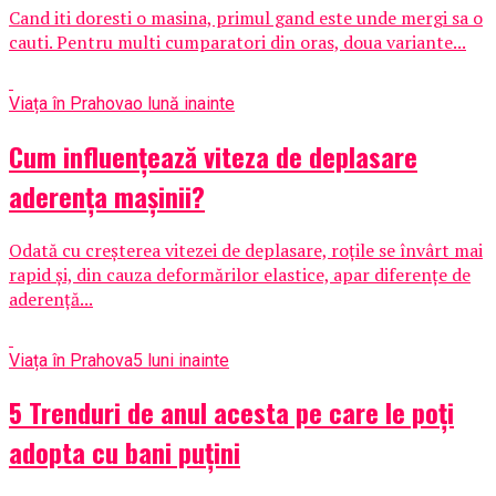
Cand iti doresti o masina, primul gand este unde mergi sa o
cauti. Pentru multi cumparatori din oras, doua variante...
Viața în Prahova
o lună inainte
Cum influențează viteza de deplasare
aderența mașinii?
Odată cu creșterea vitezei de deplasare, roțile se învârt mai
rapid și, din cauza deformărilor elastice, apar diferențe de
aderență...
Viața în Prahova
5 luni inainte
5 Trenduri de anul acesta pe care le poți
adopta cu bani puțini