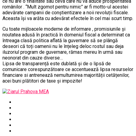
ce nu are o finalitate sau ceva care nu va aduce prosperitatea
românilor . ‘‘Mult zgomot pentru nimic” ar fi motto-ul acestei
adevărate campanii de conștientizare a noii revoluții fiscale.
Aceasta își va arăta cu adevărat efectele în cel mai scurt timp.
Cu toate mijloacele moderne de informare , promisiunile și
noutatea adusă în practică în domeniul fiscal a determinat ca
întreaga clasă politica aflată la guvernare să se plângă
deseori că toți oamenii nu le înțeleg deloc rostul sau deja
iluzoriul program de guvernare, rămas mereu în urmă sau
neonorat din cauze diverse…
Lipsa de transparență este dublată și de o lipsă de
comunicare corespunzătoare ce accentuează lipsa resurselor
financiare si antrenează nemultumirea majorității cetățenilor,
acei buni plătitori de taxe și impozite!