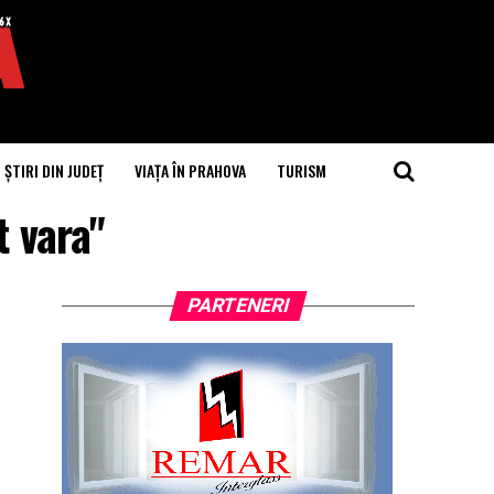
ȘTIRI DIN JUDEȚ
VIAȚA ÎN PRAHOVA
TURISM
t vara"
PARTENERI