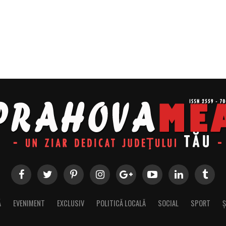
Ă
EVENIMENT
EXCLUSIV
POLITICĂ LOCALĂ
SOCIAL
SPORT
Ș