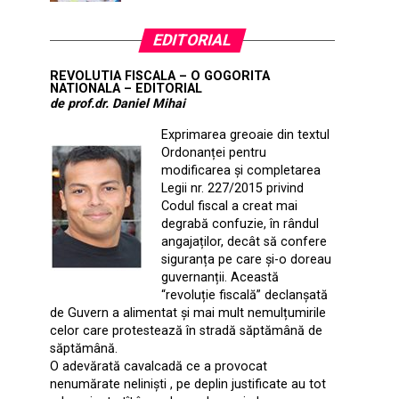
EDITORIAL
REVOLUTIA FISCALA – O GOGORITA
NATIONALA – EDITORIAL
de prof.dr. Daniel Mihai
Exprimarea greoaie din textul
Ordonanței pentru
modificarea și completarea
Legii nr. 227/2015 privind
Codul fiscal a creat mai
degrabă confuzie, în rândul
angajaților, decât să confere
siguranța pe care și-o doreau
guvernanții. Această
“revoluție fiscală” declanșată
de Guvern a alimentat și mai mult nemulțumirile
celor care protestează în stradă săptămână de
săptămână.
O adevărată cavalcadă ce a provocat
nenumărate neliniști , pe deplin justificate au tot