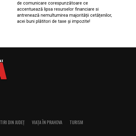
de comunicare corespunzătoare ce
accentuează lipsa resurselor financiare si
antrenează nemultumirea majorității cetățenilor,
acei buni plătitori de taxe și impozite!
TIRI DIN JUDEȚ
VIAȚA ÎN PRAHOVA
TURISM