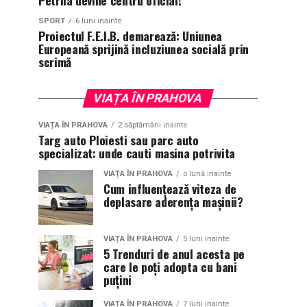
Petrila devine centru oficial!
SPORT
6 luni inainte
Proiectul F.E.I.B. demarează: Uniunea
Europeană sprijină incluziunea socială prin
scrimă
VIAȚA ÎN PRAHOVA
VIAȚA ÎN PRAHOVA
2 săptămâni inainte
Targ auto Ploiesti sau parc auto
specializat: unde cauti masina potrivita
VIAȚA ÎN PRAHOVA
o lună inainte
Cum influențează viteza de
deplasare aderența mașinii?
VIAȚA ÎN PRAHOVA
5 luni inainte
5 Trenduri de anul acesta pe
care le poți adopta cu bani
puțini
VIAȚA ÎN PRAHOVA
7 luni inainte