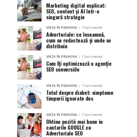
Marketing digital explicat:
SEO, content și AI într-o
singură strategie
VIAȚA ÎN PRAHOVA
7 luni inainte
Advertoriale: ce înseamnă,
cum se redactează și unde se
distribuie
VIAȚA ÎN PRAHOVA
7 luni inainte
Cum îți optimizează o agenție
SEO conversiile
VIAȚA ÎN PRAHOVA
7 luni inainte
Totul despre diabet: simptome
timpurii ignorate des
VIAȚA ÎN PRAHOVA
7 luni inainte
Obtine pozitii mai bune in
cautarile GOOGLE cu
Advertoriale SEO