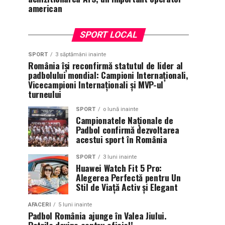
american
SPORT LOCAL
SPORT
3 săptămâni inainte
România își reconfirmă statutul de lider al
padbolului mondial: Campioni Internaționali,
Vicecampioni Internaționali și MVP-ul
turneului
SPORT
o lună inainte
Campionatele Naționale de
Padbol confirmă dezvoltarea
acestui sport în România
SPORT
3 luni inainte
Huawei Watch Fit 5 Pro:
Alegerea Perfectă pentru Un
Stil de Viață Activ și Elegant
AFACERI
5 luni inainte
Padbol România ajunge în Valea Jiului.