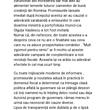
zdruncinat atît încrederea dar mai ales au
alimentat temerile tuturor oamenilor de bună
credință din Romînia. Promisiunile lansate
imediat după începutul acestui an au cauzat o
adevărată sarabandă a emisiunilor în care
doamna ministră a portofoliului muncii-Lia
Olguța Vasilescu a tot fost invitată.
Numai că, din nefericire, din toate acestea s-a
desprins ceva ce nu are o finalitate sau ceva
care nu va aduce prosperitatea românilor . ‘‘Mult
zgomot pentru nimic” ar fi motto-ul acestei
adevărate campanii de conștientizare a noii
revoluții fiscale. Aceasta își va arăta cu adevărat
efectele în cel mai scurt timp.
Cu toate mijloacele moderne de informare ,
promisiunile și noutatea adusă în practică în
domeniul fiscal a determinat ca întreaga clasă
politica aflată la guvernare să se plângă deseori
că toți oamenii nu le înțeleg deloc rostul sau deja
iluzoriul program de guvernare, rămas mereu în
urmă sau neonorat din cauze diverse…
Lipsa de transparență este dublată și de o lipsă