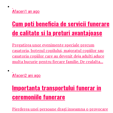
Afaceri
1 an ago
Cum poti beneficia de servicii funerare
de calitate si la preturi avantajoase
Pregatirea unor evenimente speciale precum
casatoria, botezul copilului, majoratul copiilor sau
casatoria copiilor care au devenit deja adulti aduce
multa bucurie pentru fiecare familie. De cealalta...
Afaceri
2 ani ago
Importanta transportului funerar in
ceremoniile funerare
Pierderea unei persoane dragi inseamna o provocare