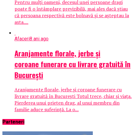
Pentru mulți oameni, decesul unei persoane dragi
poate fi o întâmplare previzibilă, mai ales dacă știau
că persoana respectivă este bolnavă și se așteptau la
asta....
Afaceri
8 ani ago
Aranjamente florale, jerbe și
coroane funerare cu livrare gratuită în
București
Aranjamente florale, jerbe și coroane funerare cu
livrare gratuită în București Totul trece, chiar și viața.
Pierderea unui prieten drag, al unui membru din
familie aduce suferință. La o...
Parteneri