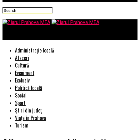
Ziarul Prahova MEA
Administrație locală
Afaceri
Cultură
Eveniment
Exclusiv
Politică locală
Social
Sport
Știri din județ
Viața în Prahova
Turism