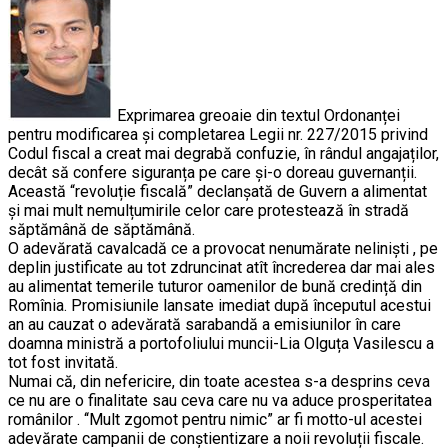
Exprimarea greoaie din textul Ordonanței
pentru modificarea și completarea Legii nr. 227/2015 privind
Codul fiscal a creat mai degrabă confuzie, în rândul angajaților,
decât să confere siguranța pe care și-o doreau guvernanții.
Această “revoluție fiscală” declanșată de Guvern a alimentat
și mai mult nemulțumirile celor care protestează în stradă
săptămână de săptămână.
O adevărată cavalcadă ce a provocat nenumărate neliniști , pe
deplin justificate au tot zdruncinat atît încrederea dar mai ales
au alimentat temerile tuturor oamenilor de bună credință din
Romînia. Promisiunile lansate imediat după începutul acestui
an au cauzat o adevărată sarabandă a emisiunilor în care
doamna ministră a portofoliului muncii-Lia Olguța Vasilescu a
tot fost invitată.
Numai că, din nefericire, din toate acestea s-a desprins ceva
ce nu are o finalitate sau ceva care nu va aduce prosperitatea
românilor . ‘‘Mult zgomot pentru nimic” ar fi motto-ul acestei
adevărate campanii de conștientizare a noii revoluții fiscale.