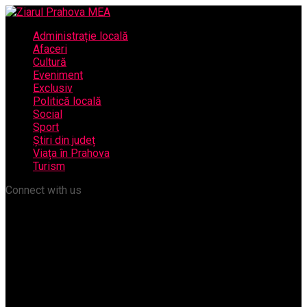
Administrație locală
Afaceri
Cultură
Eveniment
Exclusiv
Politică locală
Social
Sport
Știri din județ
Viața în Prahova
Turism
Connect with us