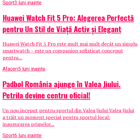
Sport
3 luni inainte
Huawei Watch Fit 5 Pro: Alegerea Perfectă
pentru Un Stil de Viață Activ și Elegant
Huawei Watch Fit 5 Pro este mult mai mult decât un simplu
smartwatch – este un companion sofisticat conceput
pentru...
Afaceri
5 luni inainte
Padbol România ajunge în Valea Jiului.
Petrila devine centru oficial!
Un nou început pentru sportul din Valea Jiului Valea Jiului
a trăit un moment special pentru sportul local:
inaugurarea primelor...
Sport
6 luni inainte