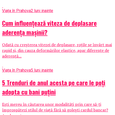
Viața în Prahova
2 luni inainte
Cum influențează viteza de deplasare
aderența mașinii?
Odată cu creșterea vitezei de deplasare, roțile se învârt mai
rapid și, din cauza deformărilor elastice, apar diferențe de
aderență...
Viața în Prahova
5 luni inainte
5 Trenduri de anul acesta pe care le poți
adopta cu bani puțini
Ești mereu în căutarea unor modalități prin care să-ți
împrospătezi stilul de viață fără să golești cardul bancar?