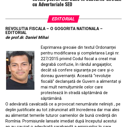
cu Advertoriale SEO
EDITORIAL
REVOLUTIA FISCALA – O GOGORITA NATIONALA –
EDITORIAL
de prof.dr. Daniel Mihai
Exprimarea greoaie din textul Ordonanței
pentru modificarea și completarea Legii nr.
227/2015 privind Codul fiscal a creat mai
degrabă confuzie, în rândul angajaților,
decât să confere siguranța pe care și-o
doreau guvernanții. Această “revoluție
fiscală” declanșată de Guvern a alimentat și
mai mult nemulțumirile celor care
protestează în stradă săptămână de
săptămână.
O adevărată cavalcadă ce a provocat nenumărate neliniști , pe
deplin justificate au tot zdruncinat atît încrederea dar mai ales
au alimentat temerile tuturor oamenilor de bună credință din
Romînia. Promisiunile lansate imediat după începutul acestui
an au cauzat o adevărată sarabandă a emisiunilor în care