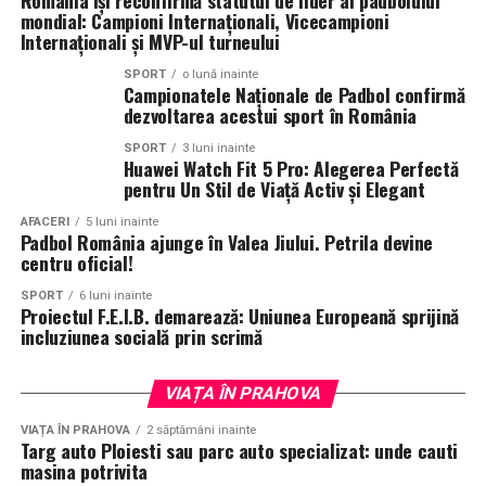
România își reconfirmă statutul de lider al padbolului
mondial: Campioni Internaționali, Vicecampioni
Internaționali și MVP-ul turneului
SPORT
o lună inainte
Campionatele Naționale de Padbol confirmă
dezvoltarea acestui sport în România
SPORT
3 luni inainte
Huawei Watch Fit 5 Pro: Alegerea Perfectă
pentru Un Stil de Viață Activ și Elegant
AFACERI
5 luni inainte
Padbol România ajunge în Valea Jiului. Petrila devine
centru oficial!
SPORT
6 luni inainte
Proiectul F.E.I.B. demarează: Uniunea Europeană sprijină
incluziunea socială prin scrimă
VIAȚA ÎN PRAHOVA
VIAȚA ÎN PRAHOVA
2 săptămâni inainte
Targ auto Ploiesti sau parc auto specializat: unde cauti
masina potrivita