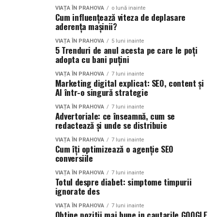
VIAȚA ÎN PRAHOVA
o lună inainte
Cum influențează viteza de deplasare
aderența mașinii?
VIAȚA ÎN PRAHOVA
5 luni inainte
5 Trenduri de anul acesta pe care le poți
adopta cu bani puțini
VIAȚA ÎN PRAHOVA
7 luni inainte
Marketing digital explicat: SEO, content și
AI într-o singură strategie
VIAȚA ÎN PRAHOVA
7 luni inainte
Advertoriale: ce înseamnă, cum se
redactează și unde se distribuie
VIAȚA ÎN PRAHOVA
7 luni inainte
Cum îți optimizează o agenție SEO
conversiile
VIAȚA ÎN PRAHOVA
7 luni inainte
Totul despre diabet: simptome timpurii
ignorate des
VIAȚA ÎN PRAHOVA
7 luni inainte
Obtine pozitii mai bune in cautarile GOOGLE