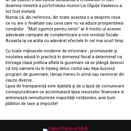
doamna ministră a portofoliului muncii-Lia Olguța Vasilescu a
tot fost invitată.
Numai că, din nefericire, din toate acestea s-a desprins ceva
ce nu are o finalitate sau ceva care nu va aduce prosperitatea
românilor . ‘‘Mult zgomot pentru nimic” ar fi motto-ul acestei
adevărate campanii de conștientizare a noii revoluții fiscale.
Aceasta își va arăta cu adevărat efectele în cel mai scurt timp.
Cu toate mijloacele moderne de informare , promisiunile și
noutatea adusă în practică în domeniul fiscal a determinat ca
întreaga clasă politica aflată la guvernare să se plângă deseori
că toți oamenii nu le înțeleg deloc rostul sau deja iluzoriul
program de guvernare, rămas mereu în urmă sau neonorat din
cauze diverse…
Lipsa de transparență este dublată și de o lipsă de comunicare
corespunzătoare ce accentuează lipsa resurselor financiare si
antrenează nemultumirea majorității cetățenilor, acei buni
plătitori de taxe și impozite!