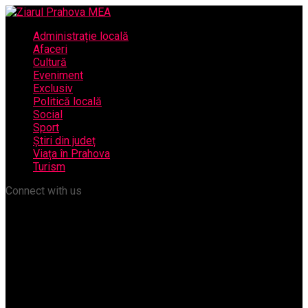
Administrație locală
Afaceri
Cultură
Eveniment
Exclusiv
Politică locală
Social
Sport
Știri din județ
Viața în Prahova
Turism
Connect with us