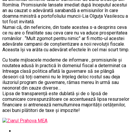
Romînia. Promisiunile lansate imediat după începutul acestui
an au cauzat o adevărată sarabandă a emisiunilor în care
doamna ministră a portofoliului muncii-Lia Olguța Vasilescu a
tot fost invitată.
Numai că, din nefericire, din toate acestea s-a desprins ceva
ce nu are o finalitate sau ceva care nu va aduce prosperitatea
românilor . ‘‘Mult zgomot pentru nimic” ar fi motto-ul acestei
adevărate campanii de conștientizare a noii revoluții fiscale.
Aceasta își va arăta cu adevărat efectele în cel mai scurt timp.
Cu toate mijloacele moderne de informare , promisiunile și
noutatea adusă în practică în domeniul fiscal a determinat ca
întreaga clasă politica aflată la guvernare să se plângă
deseori că toți oamenii nu le înțeleg deloc rostul sau deja
iluzoriul program de guvernare, rămas mereu în urmă sau
neonorat din cauze diverse…
Lipsa de transparență este dublată și de o lipsă de
comunicare corespunzătoare ce accentuează lipsa resurselor
financiare si antrenează nemultumirea majorității cetățenilor,
acei buni plătitori de taxe și impozite!