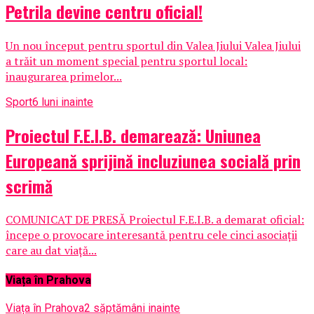
Petrila devine centru oficial!
Un nou început pentru sportul din Valea Jiului Valea Jiului
a trăit un moment special pentru sportul local:
inaugurarea primelor...
Sport
6 luni inainte
Proiectul F.E.I.B. demarează: Uniunea
Europeană sprijină incluziunea socială prin
scrimă
COMUNICAT DE PRESĂ Proiectul F.E.I.B. a demarat oficial:
începe o provocare interesantă pentru cele cinci asociații
care au dat viață...
Viața în Prahova
Viața în Prahova
2 săptămâni inainte