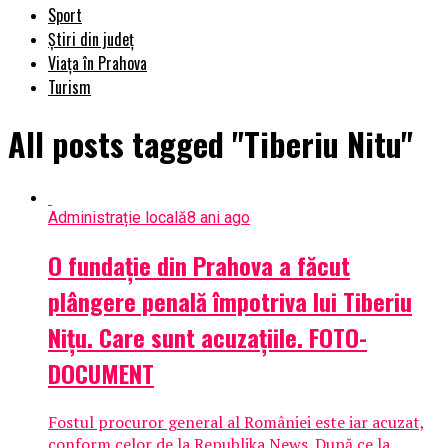
Sport
Știri din județ
Viața în Prahova
Turism
All posts tagged "Tiberiu Nitu"
Administrație locală
8 ani ago
O fundație din Prahova a făcut
plângere penală împotriva lui Tiberiu
Nițu. Care sunt acuzațiile. FOTO-
DOCUMENT
Fostul procuror general al României este iar acuzat,
conform celor de la Republika News. După ce la