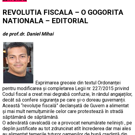
REVOLUTIA FISCALA – O GOGORITA
NATIONALA – EDITORIAL
de prof.dr. Daniel Mihai
Exprimarea greoaie din textul Ordonanței
pentru modificarea și completarea Legii nr. 227/2015 privind
Codul fiscal a creat mai degrabă confuzie, în rândul angajaților,
decât să confere siguranța pe care și-o doreau guvernanții.
Această “revoluție fiscală” declanșată de Guvern a alimentat
și mai mult nemulțumirile celor care protestează în stradă
săptămână de săptămână.
O adevărată cavalcadă ce a provocat nenumărate neliniști , pe
deplin justificate au tot zdruncinat atît încrederea dar mai ales
au alimentat temerile tuturor oamenilor de bună credință din