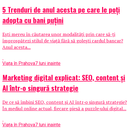
5 Trenduri de anul acesta pe care le poți
adopta cu bani puțini
Ești mereu în căutarea unor modalități prin care să-ți
împrospătezi stilul de viață fără să golești cardul bancar?
Anul acesta...
Viața în Prahova
7 luni inainte
Marketing digital explicat: SEO, content și
AI într-o singură strategie
De ce să îmbini SEO, content și AI într‑o singură strategie?
În mediul online actual, fiecare piesă a puzzle‑ului digital...
Viața în Prahova
7 luni inainte