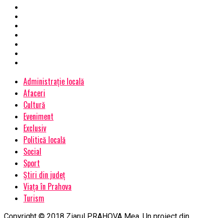
Administrație locală
Afaceri
Cultură
Eveniment
Exclusiv
Politică locală
Social
Sport
Știri din județ
Viața în Prahova
Turism
Copyright © 2018 Ziarul PRAHOVA Mea. Un proiect din