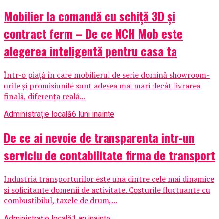
Mobilier la comandă cu schiță 3D și
contract ferm – De ce NCH Mob este
alegerea inteligentă pentru casa ta
Într-o piață în care mobilierul de serie domină showroom-
urile și promisiunile sunt adesea mai mari decât livrarea
finală, diferența reală...
Administrație locală
6 luni inainte
De ce ai nevoie de transparenta intr-un
serviciu de contabilitate firma de transport
Industria transporturilor este una dintre cele mai dinamice
si solicitante domenii de activitate. Costurile fluctuante cu
combustibilul, taxele de drum,...
Administrație locală
1 an inainte