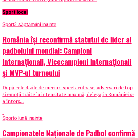
Sport local
Sport
3 săptămâni inainte
România își reconfirmă statutul de lider al
padbolului mondial: Campioni
Internaționali, Vicecampioni Internaționali
și MVP-ul turneului
După cele 4 zile de meciuri spectaculoase, adversari de top
și emoții trăite la intensitate maximă, delegația României s-
a întors...
Sport
o lună inainte
Campionatele Naționale de Padbol confirmă