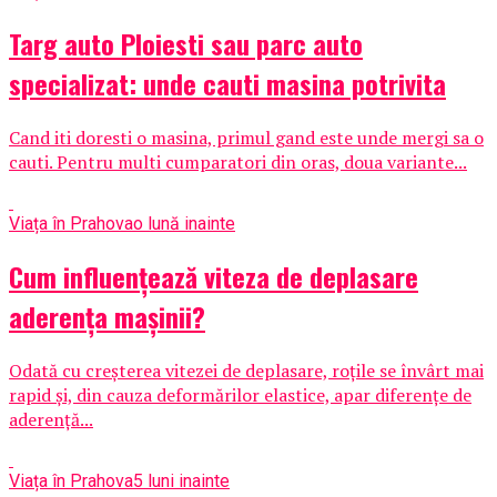
Targ auto Ploiesti sau parc auto
specializat: unde cauti masina potrivita
Cand iti doresti o masina, primul gand este unde mergi sa o
cauti. Pentru multi cumparatori din oras, doua variante...
Viața în Prahova
o lună inainte
Cum influențează viteza de deplasare
aderența mașinii?
Odată cu creșterea vitezei de deplasare, roțile se învârt mai
rapid și, din cauza deformărilor elastice, apar diferențe de
aderență...
Viața în Prahova
5 luni inainte