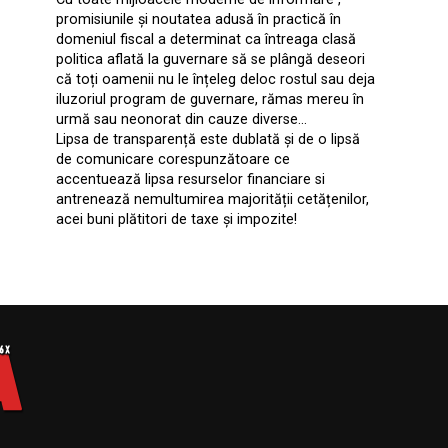
promisiunile și noutatea adusă în practică în
domeniul fiscal a determinat ca întreaga clasă
politica aflată la guvernare să se plângă deseori
că toți oamenii nu le înțeleg deloc rostul sau deja
iluzoriul program de guvernare, rămas mereu în
urmă sau neonorat din cauze diverse…
Lipsa de transparență este dublată și de o lipsă
de comunicare corespunzătoare ce
accentuează lipsa resurselor financiare si
antrenează nemultumirea majorității cetățenilor,
acei buni plătitori de taxe și impozite!