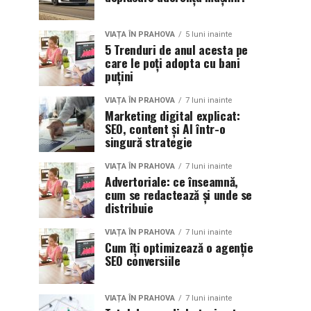
VIAȚA ÎN PRAHOVA
5 luni inainte
5 Trenduri de anul acesta pe
care le poți adopta cu bani
puțini
VIAȚA ÎN PRAHOVA
7 luni inainte
Marketing digital explicat:
SEO, content și AI într-o
singură strategie
VIAȚA ÎN PRAHOVA
7 luni inainte
Advertoriale: ce înseamnă,
cum se redactează și unde se
distribuie
VIAȚA ÎN PRAHOVA
7 luni inainte
Cum îți optimizează o agenție
SEO conversiile
VIAȚA ÎN PRAHOVA
7 luni inainte