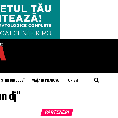
ȘTIRI DIN JUDEȚ
VIAȚA ÎN PRAHOVA
TURISM
n dj"
PARTENERI