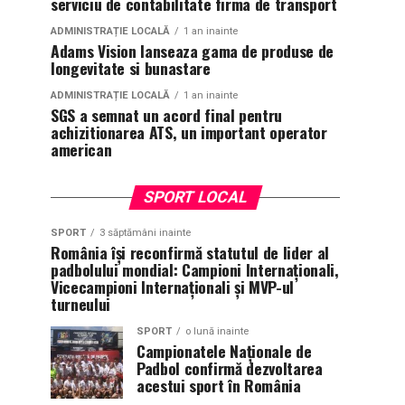
serviciu de contabilitate firma de transport
ADMINISTRAȚIE LOCALĂ
1 an inainte
Adams Vision lanseaza gama de produse de
longevitate si bunastare
ADMINISTRAȚIE LOCALĂ
1 an inainte
SGS a semnat un acord final pentru
achizitionarea ATS, un important operator
american
SPORT LOCAL
SPORT
3 săptămâni inainte
România își reconfirmă statutul de lider al
padbolului mondial: Campioni Internaționali,
Vicecampioni Internaționali și MVP-ul
turneului
SPORT
o lună inainte
Campionatele Naționale de
Padbol confirmă dezvoltarea
acestui sport în România