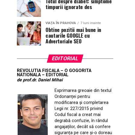
Totul despre diabet: simptome
timpurii ignorate des
VIAȚA ÎN PRAHOVA
7 luni inainte
Obtine pozitii mai bune in
cautarile GOOGLE cu
Advertoriale SEO
EDITORIAL
REVOLUTIA FISCALA – O GOGORITA
NATIONALA – EDITORIAL
de prof.dr. Daniel Mihai
Exprimarea greoaie din textul
Ordonanței pentru
modificarea și completarea
Legii nr. 227/2015 privind
Codul fiscal a creat mai
degrabă confuzie, în rândul
angajaților, decât să confere
siguranța pe care și-o doreau