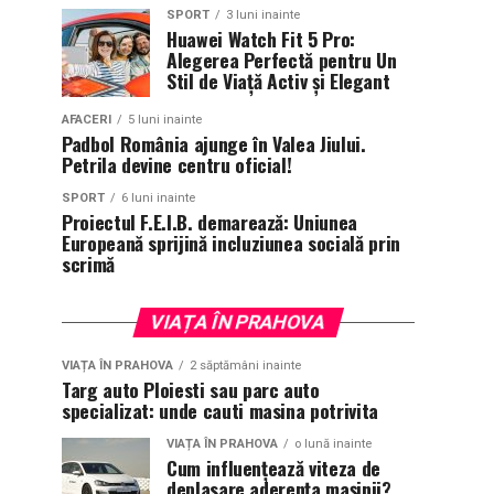
SPORT
3 luni inainte
Huawei Watch Fit 5 Pro:
Alegerea Perfectă pentru Un
Stil de Viață Activ și Elegant
AFACERI
5 luni inainte
Padbol România ajunge în Valea Jiului.
Petrila devine centru oficial!
SPORT
6 luni inainte
Proiectul F.E.I.B. demarează: Uniunea
Europeană sprijină incluziunea socială prin
scrimă
VIAȚA ÎN PRAHOVA
VIAȚA ÎN PRAHOVA
2 săptămâni inainte
Targ auto Ploiesti sau parc auto
specializat: unde cauti masina potrivita
VIAȚA ÎN PRAHOVA
o lună inainte
Cum influențează viteza de
deplasare aderența mașinii?