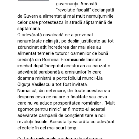
guvernanții. Această
“revoluție fiscală” declanșată
de Guvern a alimentat și mai mult nemulțumirile
celor care protestează în stradă săptămână de
săptămână.
O adevărată cavalcadă ce a provocat
nenumărate neliniști , pe deplin justificate au tot
zdruncinat atît încrederea dar mai ales au
alimentat temerile tuturor oamenilor de bună
credință din Romînia. Promisiunile lansate
imediat după începutul acestui an au cauzat o
adevărată sarabandă a emisiunilor în care
doamna ministră a portofoliului muncii-Lia
Olguța Vasilescu a tot fost invitată.
Numai că, din nefericire, din toate acestea s-a
desprins ceva ce nu are o finalitate sau ceva
care nu va aduce prosperitatea românilor . ‘‘Mult
zgomot pentru nimic” ar fi motto-ul acestei
adevărate campanii de conștientizare a noii
revoluții fiscale. Aceasta își va arăta cu adevărat
efectele în cel mai scurt timp.
Cu toate mijloacele moderne de informare ,