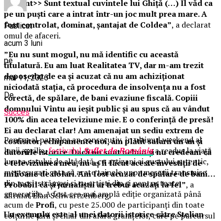
pământ>> Sunt textual cuvintele lui Ghiţă (…) Îl văd ca
pe un puşti care a intrat într-un joc mult prea mare. A
fost controlat, dominat, şantajat de Coldea”
, a declarat
Publicat
omul de afaceri.
acum 3 luni
”Eu nu sunt mogul, nu mă identific cu această
pe
titulatură. Eu am luat Realitatea TV, dar m-am trezit
deposedat de ea și acuzat că nu am achiziționat
mai 11, 2026
niciodată stația, că procedura de insolvența nu a fost
De
corectă, de spălare, de bani evaziune fiscală. Copiii
domnului Vîntu au ieșit public și au spus că au vândut
Succes
100% din acea televiziune mie. E o conferință de presă!
Ei au declarat clar! Am amenajat un sediu extrem de
Pentru al patrulea an consecutiv, în ultimul weekend al
costisitor, echipamente noi, am plătit salarii un an și
lunii aprilie,
festivalul
Suflet de România
a readus la viață
datoriile istorice. Dacă nu sunt nebun și nu credeam că
lumea satului de altădată, cu artizani ai gustului autentic,
e televiziunea mea, nu aș fi făcut aceste investiții de
meșteșugari gata să arate tainele unor meserii transmise
milioane de dolari. Am fost acuzat de spălare de bani…
din moși-strămoși și cu artiști din și pentru toate
Probabil că și jurnaliștii ar trebui acuzați la fel”
, a
generațiile. A fost cea mai amplă ediție organizată până
afirmat Elan Schwartzenberg.
acum de
Profi
, cu peste 25.000 de participanți din toate
Un exemplu este al unei datorii istorice către Stelian
colțurile țării și chiar din afara granițelor, care pe parcursul