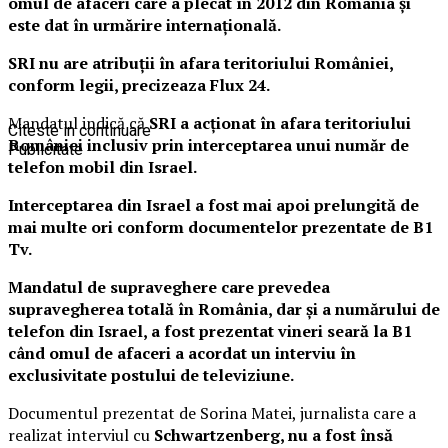
omul de afaceri care a plecat în 2012 din România și
este dat în urmărire internațională.
SRI nu are atribuții în afara teritoriului
României,
conform legii, precizeaza Flux 24.
Mandatul indică că
SRI a acționat în afara teritoriului
Citeste in continuare
României inclusiv prin interceptarea unui număr de
Publicitate
telefon mobil din Israel.
Interceptarea din Israel a fost mai apoi prelungită de
mai multe ori conform documentelor prezentate de B1
Tv.
Mandatul de supraveghere care prevedea
supravegherea totală în România, dar și a numărului de
telefon din Israel, a fost prezentat vineri seară la B1
când omul de afaceri a acordat un interviu în
exclusivitate postului de televiziune.
Documentul prezentat de Sorina Matei, jurnalista care a
realizat interviul cu
Schwartzenberg, nu a fost însă