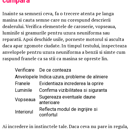
cumpara
Inainte sa semnezi ceva, fa o trecere atenta pe langa
masina si cauta semne care nu corespund descrierii
dealerului. Verifica elementele de caroserie, vopseaua,
luminile si geamurile pentru uzura neuniforma sau
reparatii. Apoi deschide usile, porneste motorul si asculta
daca apar zgomote ciudate. In timpul testului, inspecteaza
anvelopele pentru uzura neuniforma a benzii si simte cum
raspund franele ca sa stii ca masina se opreste lin.
Verificare
De ce conteaza
Anvelopele
Indica uzura, probleme de aliniere
Franele
Evidentiaza increderea la oprire
Luminile
Confirma vizibilitatea si siguranta
Sugereaza eventuale daune
Vopseaua
anterioare
Reflecta modul de ingrijire si
Interiorul
confortul
Ai incredere in instinctele tale. Daca ceva nu pare in regula,