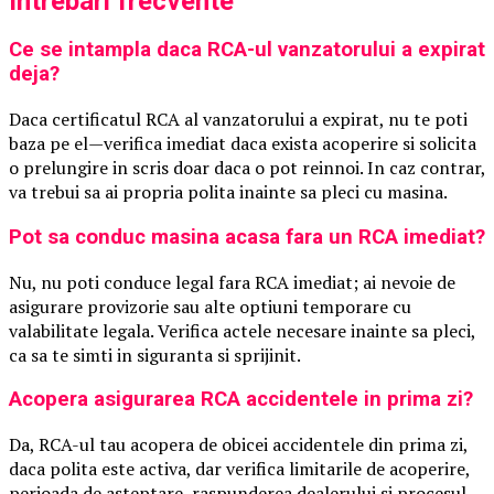
Intrebari frecvente
Ce se intampla daca RCA-ul vanzatorului a expirat
deja?
Daca certificatul RCA al vanzatorului a expirat, nu te poti
baza pe el—verifica imediat daca exista acoperire si solicita
o prelungire in scris doar daca o pot reinnoi. In caz contrar,
va trebui sa ai propria polita inainte sa pleci cu masina.
Pot sa conduc masina acasa fara un RCA imediat?
Nu, nu poti conduce legal fara RCA imediat; ai nevoie de
asigurare provizorie sau alte optiuni temporare cu
valabilitate legala. Verifica actele necesare inainte sa pleci,
ca sa te simti in siguranta si sprijinit.
Acopera asigurarea RCA accidentele in prima zi?
Da, RCA-ul tau acopera de obicei accidentele din prima zi,
daca polita este activa, dar verifica limitarile de acoperire,
perioada de asteptare, raspunderea dealerului si procesul