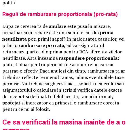
polita.
Reguli de rambursare proportionala (pro-rata)
Dupa ce cererea ta de
anulare
este pusa in miscare,
urmatoarea intrebare este una simpla: cat din
prima
neutilizata
poti primi inapoi? In majoritatea cazurilor, vei
primi o
rambursare pro rata
, adica asiguratorul
returneaza partea din prima pentru RCA aferenta zilelor
neutilizate. Asta inseamna
raspundere proportionala
:
platesti doar pentru perioada de acoperire pe care ai
pastrat-o efectiv. Daca anulezi din timp, rambursarea ta ar
trebui sa reflecte termenul ramas, minus eventualele taxe
permise. Nu trebuie sa ghicesti aici—solicita dealerului sau
asiguratorului o calculare in scris si verifica datele exacte
de inceput si de final. In felul acesta, ramai informat,
protejat
si increzator ca primesti o rambursare corecta
pentru ce nu ai folosit.
Ce sa verificati la masina inainte de a o