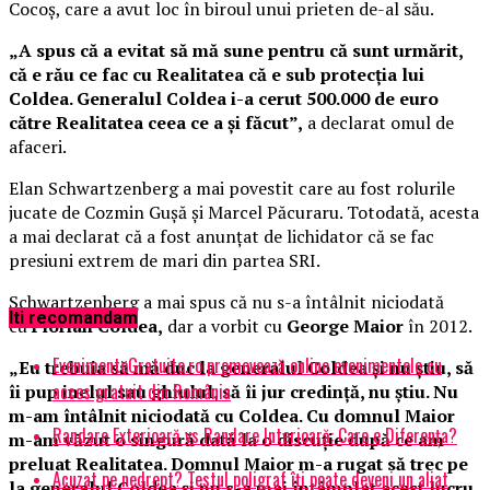
Cocoş, care a avut loc în biroul unui prieten de-al său.
„A spus că a evitat să mă sune pentru că sunt urmărit,
că e rău ce fac cu Realitatea că e sub protecţia lui
Coldea. Generalul Coldea i-a cerut 500.000 de euro
către Realitatea ceea ce a şi făcut”,
a declarat omul de
afaceri.
Elan Schwartzenberg a mai povestit care au fost rolurile
jucate de Cozmin Gușă și Marcel Păcuraru. Totodată, acesta
a mai declarat că a fost anunțat de lichidator că se fac
presiuni extrem de mari din partea SRI.
Schwartzenberg a mai spus că nu s-a întâlnit niciodată
Iti recomandam
cu
Florian Coldea,
dar a vorbit cu
George Maior
în 2012.
EvenimenteGratuite.ro promovează online evenimentele cu
„Eu trebuia să mă duc la generalul Coldea şi nu ştiu, să
acces gratuit din România
îi pup inelul sau ghiulul, să îi jur credinţă, nu ştiu. Nu
m-am întâlnit niciodată cu Coldea. Cu domnul Maior
Randare Exterioară vs Randare Interioară: Care e Diferența?
m-am văzut o singură dată la o discuţie după ce am
preluat Realitatea. Domnul Maior m-a rugat să trec pe
Acuzat pe nedrept? Testul poligraf îţi poate deveni un aliat
la generalul Coldea şi nu s-a mai întâmplat acest lucru.