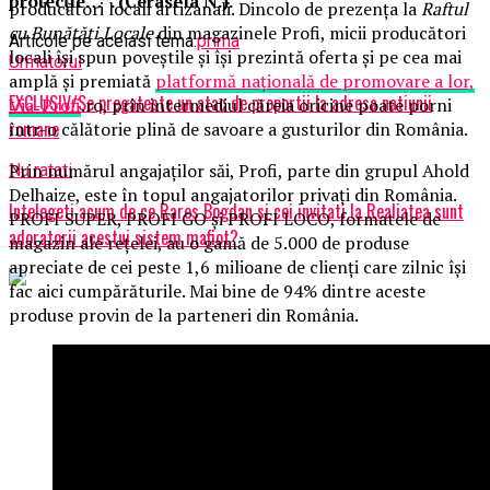
protecție…”. (Cerasela N.).
producători locali artizanali. Dincolo de prezența la
Raftul
cu Bunătăți Locale
din magazinele Profi, micii producători
Articole pe aceiasi tema:
prima
locali își spun poveștile și își prezintă oferta și pe cea mai
Urmatorul
amplă și premiată
platformă națională de promovare a lor,
EXCLUSIV/Se pregateste un atac de proportii la adresa natiunii
Via-Profi
.ro, prin intermediul căreia oricine poate porni
romane
într-o călătorie plină de savoare a gusturilor din România.
Prin numărul angajaților săi, Profi, parte din grupul Ahold
Nu ratati
Delhaize, este în topul angajatorilor privați din România.
Intelegeti acum de ce Rares Bogdan si cei invitati la Realiatea sunt
PROFI SUPER, PROFI GO și PROFI LOCO, formatele de
adoratorii acestui sistem mafiot?
magazin ale rețelei, au o gamă de 5.000 de produse
apreciate de cei peste 1,6 milioane de clienți care zilnic își
fac aici cumpărăturile. Mai bine de 94% dintre aceste
produse provin de la parteneri din România.