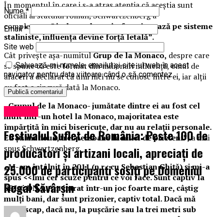
În momentul în care i s-a atras atenţia că aceştia sunt
Nume
*
oficiali ai statului român, Schwartzenberg a
completat:
„Când statul român funcţionează pe sisteme
Email
*
staliniste, influenţa devine forţă letală”.
Site web
Cât priveşte aşa-numitul
Grup de la Monaco,
despre care
se spune că este format din milionari influenţă, omul de
Salvează-mi numele, emailul și site-ul web în acest
navigator pentru data viitoare când o să comentez.
afaceri a declarat că unii nici nu se cunosc între ei, iar alţii
au fost o singură dată la Monaco.
„Grupul de la Monaco- jumătate dintre ei au fost cel
Exclusiv
mult într-un hotel la Monaco, majoritatea este
împărţită în mici bisericuţe, dar nu au relaţii personale.
Festivalul Suflet de România: Peste 100 de
Eu ştiam două, trei persoane la nivel de prieteni”,
a mai
spus Schwartzenberg.
producători și artizani locali, apreciați de
25.000 de participanți sosiți pe Domeniul
„M-am întâlnit în 2011 (n.r.: cu Sebastian Ghiţă) şi mi-a
spus <<Îmi cer scuze pentru ce voi face. Sunt captiv la
Regal Săvârșin
SRI şi DNA. Am intrat într-un joc foarte mare, câştig
mulţi bani, dar sunt prizonier, captiv total. Dacă mă
ajută scap, dacă nu, la puşcărie sau la trei metri sub