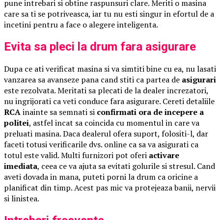
pune intrebari si obtine raspunsuri clare. Meriti o masina
care sa ti se potriveasca, iar tu nu esti singur in efortul de a
incetini pentru a face o alegere inteligenta.
Evita sa pleci la drum fara asigurare
Dupa ce ati verificat masina si va simtiti bine cu ea, nu lasati
vanzarea sa avanseze pana cand stiti ca partea de
asigurari
este rezolvata. Meritati sa plecati de la dealer increzatori,
nu ingrijorati ca veti conduce fara asigurare. Cereti detaliile
RCA
inainte sa semnati si
confirmati ora de incepere a
politei
, astfel incat sa coincida cu momentul in care va
preluati masina. Daca dealerul ofera suport, folositi-l, dar
faceti totusi verificarile dvs. online ca sa va asigurati ca
totul este valid. Multi furnizori pot oferi
activare
imediata
, ceea ce va ajuta sa evitati golurile si stresul. Cand
aveti dovada in mana, puteti porni la drum ca oricine a
planificat din timp. Acest pas mic va protejeaza banii, nervii
si linistea.