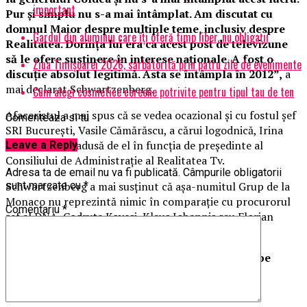
important
Pur şi simplu nu s-a mai întâmplat. Am discutat cu
domnul Maior despre multiple teme, inclusiv despre
Gardul din aluminiu care îți oferă timp liber, nu obligații
Realitatea. Dorinţa lui era ca acest post de televizune
să le ofere susţinere în interese naţionale. A fost o
Ziua Timișoarei 2026, sărbătorită prin patru zile de evenimente
discuţie absolut legitimă. Asta se întâmpla în 2012”,
a
mai declarat Schwartzenberg.
Cum alegi cosmetice coreene potrivite pentru tipul tau de ten
Afaceristul a mai spus că se vedea ocazional şi cu fostul şef
Comenteaza si tu
SRI Bucureşti, Vasile Cămărăscu, a cărui logodnică, Irina
Chirica, a fost adusă de el în funcţia de preşedinte al
Leave a Reply
Consiliului de Administraţie al Realitatea Tv.
Adresa ta de email nu va fi publicată.
Câmpurile obligatorii
Schwartzenberg a mai susținut că aşa-numitul Grup de la
sunt marcate cu
*
Monaco nu reprezintă nimic în comparaţie cu procurorul
Comentariu
*
şef al DNA, Codruţa Kovesi, Klaus Iohannis sau Florian
Coldea.
„Grupul de la Monaco e zero barat ca influenţă pe
lângă Coldea, Kovesi, Iohannis”
, a declarat Elan
Schwartzenberg, într-un interviu acordat B1 TV.