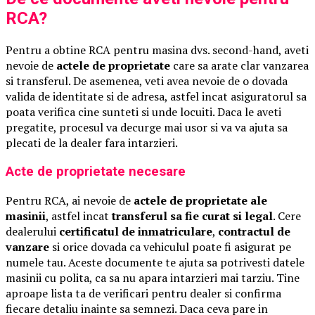
RCA?
Pentru a obtine RCA pentru masina dvs. second-hand, aveti
nevoie de
actele de proprietate
care sa arate clar vanzarea
si transferul. De asemenea, veti avea nevoie de o dovada
valida de identitate si de adresa, astfel incat asiguratorul sa
poata verifica cine sunteti si unde locuiti. Daca le aveti
pregatite, procesul va decurge mai usor si va va ajuta sa
plecati de la dealer fara intarzieri.
Acte de proprietate necesare
Pentru RCA, ai nevoie de
actele de proprietate ale
masinii
, astfel incat
transferul sa fie curat si legal
. Cere
dealerului
certificatul de inmatriculare
,
contractul de
vanzare
si orice dovada ca vehiculul poate fi asigurat pe
numele tau. Aceste documente te ajuta sa potrivesti datele
masinii cu polita, ca sa nu apara intarzieri mai tarziu. Tine
aproape lista ta de verificari pentru dealer si confirma
fiecare detaliu inainte sa semnezi. Daca ceva pare in