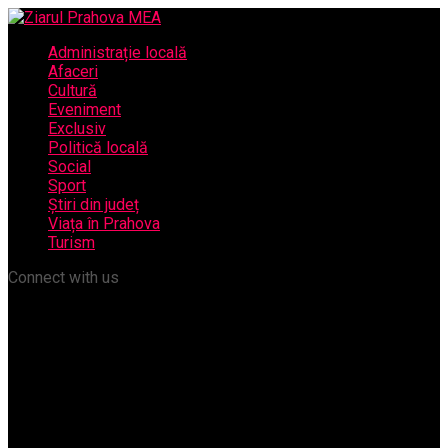
Administrație locală
Afaceri
Cultură
Eveniment
Exclusiv
Politică locală
Social
Sport
Știri din județ
Viața în Prahova
Turism
Connect with us