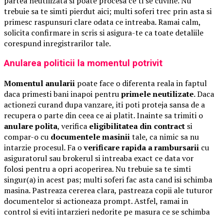
partea neutilizata si poate procesa ce ti se cuvine. Nu
trebuie sa te simti pierdut aici; multi soferi trec prin asta si
primesc raspunsuri clare odata ce intreaba. Ramai calm,
solicita confirmare in scris si asigura-te ca toate detaliile
corespund inregistrarilor tale.
Anularea politicii la momentul potrivit
Momentul anularii
poate face o diferenta reala in faptul
daca primesti bani inapoi pentru
primele neutilizate
. Daca
actionezi curand dupa vanzare, iti poti proteja sansa de a
recupera o parte din ceea ce ai platit. Inainte sa trimiti o
anulare polita
, verifica
eligibilitatea din contract
si
compar-o cu
documentele masinii
tale, ca nimic sa nu
intarzie procesul. Fa o
verificare rapida a rambursarii
cu
asiguratorul sau brokerul si intreaba exact ce data vor
folosi pentru a opri acoperirea. Nu trebuie sa te simti
singur(a) in acest pas; multi soferi fac asta cand isi schimba
masina. Pastreaza cererea clara, pastreaza copii ale tuturor
documentelor si actioneaza prompt. Astfel, ramai in
control si eviti intarzieri nedorite pe masura ce se schimba