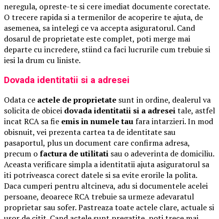
neregula, opreste-te si cere imediat documente corectate.
O trecere rapida si a termenilor de acoperire te ajuta, de
asemenea, sa intelegi ce va accepta asiguratorul. Cand
dosarul de proprietate este complet, poti merge mai
departe cu incredere, stiind ca faci lucrurile cum trebuie si
iesi la drum cu liniste.
Dovada identitatii si a adresei
Odata ce
actele de proprietate
sunt in ordine, dealerul va
solicita de obicei
dovada identitatii si a adresei
tale, astfel
incat RCA sa fie
emis in numele tau
fara intarzieri. In mod
obisnuit, vei prezenta cartea ta de identitate sau
pasaportul, plus un document care confirma adresa,
precum o
factura de utilitati
sau o adeverinta de domiciliu.
Aceasta verificare simpla a identitatii ajuta asiguratorul sa
iti potriveasca corect datele si sa evite erorile la polita.
Daca cumperi pentru altcineva, adu si documentele acelei
persoane, deoarece RCA trebuie sa urmeze adevaratul
proprietar sau sofer. Pastreaza toate actele clare, actuale si
usor de citit. Cand actele sunt pregatite, poti trece mai