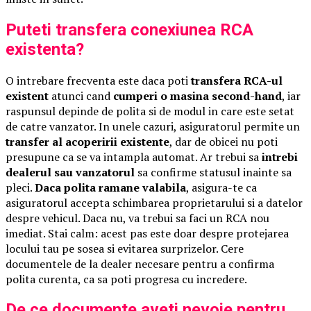
Puteti transfera conexiunea RCA
existenta?
O intrebare frecventa este daca poti
transfera RCA-ul
existent
atunci cand
cumperi o masina second-hand
, iar
raspunsul depinde de polita si de modul in care este setat
de catre vanzator. In unele cazuri, asiguratorul permite un
transfer al acoperirii existente
, dar de obicei nu poti
presupune ca se va intampla automat. Ar trebui sa
intrebi
dealerul sau vanzatorul
sa confirme statusul inainte sa
pleci.
Daca polita ramane valabila
, asigura-te ca
asiguratorul accepta schimbarea proprietarului si a datelor
despre vehicul. Daca nu, va trebui sa faci un RCA nou
imediat. Stai calm: acest pas este doar despre protejarea
locului tau pe sosea si evitarea surprizelor. Cere
documentele de la dealer necesare pentru a confirma
polita curenta, ca sa poti progresa cu incredere.
De ce documente aveti nevoie pentru