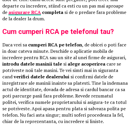
departe cu incredere, stiind ca esti cu un pas mai aproape
de
asigurare RCA
completa
si de o predare fara probleme
de la dealer la drum.
Cum cumperi RCA pe telefonul tau?
Daca vrei sa
cumperi RCA pe telefon
, de obicei o poti face
in doar cateva minute. Deschide o aplicatie mobila de
incredere pentru RCA sau un site al unei firme de asigurari,
introdu datele masinii tale
si
alege acoperirea
care se
potriveste noii tale masini. Te vei simti mai in siguranta
cand
verifici datele dealerului
si confirmi datele de
inregistrare ale masinii inainte sa platesti. Tine la indemana
actul de identitate, dovada de adresa si cardul bancar ca sa
poti parcurge pasii fara probleme. Revede rezumatul
politei, verifica numele proprietarului si asigura-te ca totul
se potriveste. Apoi apasa pentru plata si salveaza polita pe
telefon. Nu faci asta singur; multi soferi procedeaza la fel,
chiar de la reprezentanta, cu incredere si liniste.