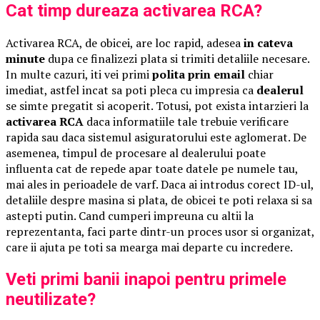
Cat timp dureaza activarea RCA?
Activarea RCA, de obicei, are loc rapid, adesea
in cateva
minute
dupa ce finalizezi plata si trimiti detaliile necesare.
In multe cazuri, iti vei primi
polita prin email
chiar
imediat, astfel incat sa poti pleca cu impresia ca
dealerul
se simte pregatit si acoperit. Totusi, pot exista intarzieri la
activarea RCA
daca informatiile tale trebuie verificare
rapida sau daca sistemul asiguratorului este aglomerat. De
asemenea, timpul de procesare al dealerului poate
influenta cat de repede apar toate datele pe numele tau,
mai ales in perioadele de varf. Daca ai introdus corect ID-ul,
detaliile despre masina si plata, de obicei te poti relaxa si sa
astepti putin. Cand cumperi impreuna cu altii la
reprezentanta, faci parte dintr-un proces usor si organizat,
care ii ajuta pe toti sa mearga mai departe cu incredere.
Veti primi banii inapoi pentru primele
neutilizate?