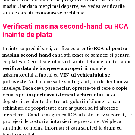
masinii, iar daca mergi mai departe, vei vedea verificarile
simple care iti economisesc probleme.
Verificati masina second-hand cu RCA
inainte de plata
Inainte sa predai banii, verifica cu atentie
RCA-ul pentru
masina second-hand
ca sa stii exact ce semnezi si pentru
ce platesti. Cere dealerului sa iti arate detaliile politei, apoi
verifica data de incepere a acoperirii
, numele
asiguratorului si faptul ca
VIN-ul vehiculului se
potriveste
. Nu trebuie sa te simti grabit; un dealer bun va
intelege. Daca ceva pare neclar, opreste-te si cere o copie
noua. Apoi
inspecteaza istoricul vehiculului
ca sa
depistezi accidente din trecut, goluri in kilometraj sau
schimbari de proprietate care ar putea sa iti afecteze
increderea. Cand te asiguri ca RCA-ul este activ si corect, te
protejezi de costuri si intarzieri neprevazute. Vei pleca
simtindu-te inclus, informat si gata sa pleci la drum cu
liniste in suflet.