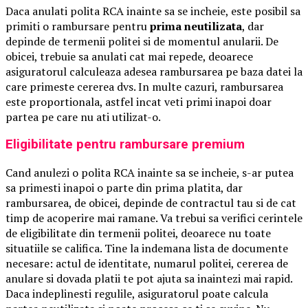
Daca anulati polita RCA inainte sa se incheie, este posibil sa
primiti o rambursare pentru
prima neutilizata
, dar
depinde de termenii politei si de momentul anularii. De
obicei, trebuie sa anulati cat mai repede, deoarece
asiguratorul calculeaza adesea rambursarea pe baza datei la
care primeste cererea dvs. In multe cazuri, rambursarea
este proportionala, astfel incat veti primi inapoi doar
partea pe care nu ati utilizat-o.
Eligibilitate pentru rambursare premium
Cand anulezi o polita RCA inainte sa se incheie, s-ar putea
sa primesti inapoi o parte din prima platita, dar
rambursarea, de obicei, depinde de contractul tau si de cat
timp de acoperire mai ramane. Va trebui sa verifici cerintele
de eligibilitate din termenii politei, deoarece nu toate
situatiile se califica. Tine la indemana lista de documente
necesare: actul de identitate, numarul politei, cererea de
anulare si dovada platii te pot ajuta sa inaintezi mai rapid.
Daca indeplinesti regulile, asiguratorul poate calcula