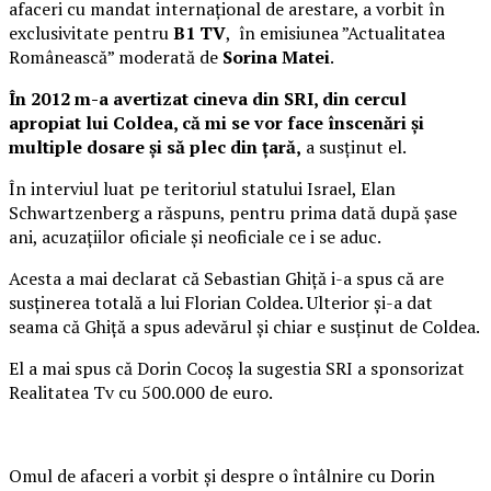
afaceri cu mandat internațional de arestare, a vorbit în
exclusivitate pentru
B1 TV
, în emisiunea ”Actualitatea
Românească” moderată de
Sorina Matei
.
În 2012 m-a avertizat cineva din SRI, din cercul
apropiat lui Coldea, că mi se vor face înscenări și
multiple dosare și să plec din țară,
a susținut el.
În interviul luat pe teritoriul statului Israel, Elan
Schwartzenberg a răspuns, pentru prima dată după șase
ani, acuzațiilor oficiale și neoficiale ce i se aduc.
Acesta a mai declarat că Sebastian Ghiță i-a spus că are
susținerea totală a lui Florian Coldea. Ulterior și-a dat
seama că Ghiță a spus adevărul și chiar e susținut de Coldea.
El a mai spus că Dorin Cocoș la sugestia SRI a sponsorizat
Realitatea Tv cu 500.000 de euro.
Omul de afaceri a vorbit şi despre o întâlnire cu Dorin