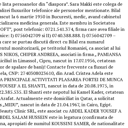
e lista persoanelor din “diaspora”. Sara Makki este colega de
lizei fluxurilor telefonice ale personelor mentionate. Bilal
ut la 6 martie 1950 in Bucuresti, medic, avand cabinetul
specializarea medicina generala. Este membru in Societatea
T”, post telefonic: 0721.541.374, firma care avea filiale in
nice: I) 0756042709 si II) 0740.388.888. I) 0756042709 –
care se purtau discutii direct cu Bilal era numarul
l monitorizarii, pe teritoriul Romaniei, ca asociat al lui
 NIKOS, CHIPER ANDREEA, asociati in firma „ PAMIANSA
liul in Limassol , Cipru, nascut in 17.07.1956, cetatean
or de spalare de bani)! Contacte frecvente ca fluxuri de
ela, CNP: 2740308023610, din Arad. Cristea Adela este
ARE CA PRINCIPALE ACTIVITATI PLASAREA FORTEI DE MUNCA
OUSEF A EL SHANTI, nascut in data de 20.08.1975, in
722.385.535. El Shanti este nepotul lui Kamel Kader, cetatean
 Arafat. Actualmente este domiciliat in Qatar, a solicitat
IDU”, nascut in data de 21.04.1967, in Cairo, Egipt.
C. Beauty Clinic SRL, este asociat cu ABDEL KADER YOUSEF A
 ABDEL SALAM HUSSEIN este in legatura (confirmata de
iana, apropiati de numitul KOUSSINI SAMER, de nationalitate