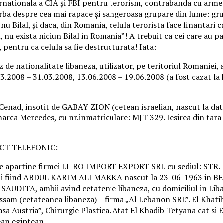
ternationala a CIA și FBI pentru terorism, contrabanda cu arme
orba despre cea mai rapace și sangeroasa grupare din lume: grup
nu Bilal, și daca, din Romania, celula terorista face finantari 
 nu exista niciun Bilal in Romania”! A trebuit ca cei care au pa
, pentru ca celula sa fie destructurata! Iata:
e nationalitate libaneza, utilizator, pe teritoriul Romaniei, a
.2008 – 31.03.2008, 13.06.2008 – 19.06.2008 (a fost cazat la h
TF Cenad, insotit de GABAY ZION (cetean israelian, nascut la d
marca Mercedes, cu nr.inmatriculare: MJT 329. Iesirea din tara 
CT TELEFONIC:
 apartine firmei LI-RO IMPORT EXPORT SRL cu sediul: STR. L
ociatii fiind ABDUL KARIM ALI MAKKA nascut la 23-06-1963
DITA, ambii avind cetatenie libaneza, cu domiciliul in Liba
Issam (cetateanca libaneza) – firma „Al Lebanon SRL”. El Khati
“Casa Austria”, Chirurgie Plastica. Atat El Khadib Tetyana cat s
n egiptean.