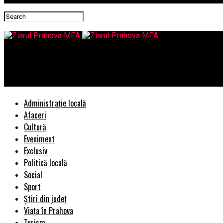
Ziarul Prahova MEA
EXCLUSIV/Organelor de cercetare penala si autoritatilor din P
Administrație locală
Afaceri
Cultură
Eveniment
Exclusiv
Politică locală
Social
Sport
Știri din județ
Viața în Prahova
Turism