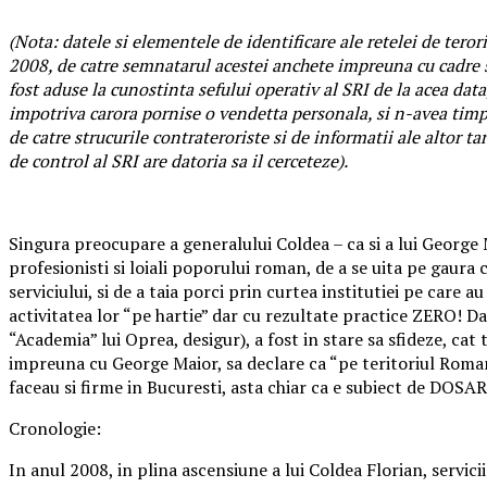
(Nota: datele si elementele de identificare ale retelei de teror
2008, de catre semnatarul acestei anchete impreuna cu cadre s
fost aduse la cunostinta sefului operativ al SRI de la acea da
impotriva carora pornise o vendetta personala, si n-avea timp, 
de catre strucurile contrateroriste si de informatii ale altor 
de control al SRI are datoria sa il cerceteze).
Singura preocupare a generalului Coldea – ca si a lui George 
profesionisti si loiali poporului roman, de a se uita pe gaura 
serviciului, si de a taia porci prin curtea institutiei pe care
activitatea lor “pe hartie” dar cu rezultate practice ZERO! Da
“Academia” lui Oprea, desigur), a fost in stare sa sfideze, ca
impreuna cu George Maior, sa declare ca “pe teritoriul Romani
faceau si firme in Bucuresti, asta chiar ca e subiect de DOSA
Cronologie:
In anul 2008, in plina ascensiune a lui Coldea Florian, servi