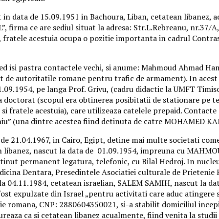
t in data de 15.09.1951 in Bachoura, Liban, cetatean libanez,
firma ce are sediul situat la adresa: Str.L.Rebreanu, nr.37/A, 
ki, fratele acestuia ocupa o pozitie importanta in cadrul Contra
d isi pastra contactele vechi, si anume: Mahmoud Ahmad Hamm
zat de autoritatile romane pentru trafic de armament). In ace
9.1954, pe langa Prof. Grivu, (cadru didactic la UMFT Timisoa
 la doctorat (scopul era obtinerea posibitatii de stationare pe
 si fratele acestuia), care utilizeaza catelele prepaid. Contac
de geniu” (una dintre acestea fiind detinuta de catre MOHAME
4.1967, in Cairo, Egipt, detine mai multe societati comerci
ibanez, nascut la data de 01.09.1954, impreuna cu MAHM
au tinut permanent legatura, telefonic, cu Bilal Hedroj. In nu
icina Dentara, Presedintele Asociatiei culturale de Prieten
a 04.11.1984, cetatean israelian, SALEM SAMIH, nascut la da
ost expulzate din Israel „pentru activitati care aduc atingere s
ie romana, CNP: 2880604350021, si-a stabilit domiciliul incepi
reaza ca si cetatean libanez acualmente, fiind venita la studii