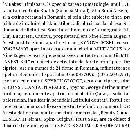
“V.Babes” Timisoara, la specializarea Stomatologie, anul II. 
facultate cu fratii Khatib (Salim si Murad), Abu Rumi Aasem, 
si-a extins reteaua in Romania, si prin alte subiecte-tin
(si loc de intalnire al islamistilor radicali) situat la adresa
Romana de Robotica, Societatea Romana de Termografie. Alti s
Cluj, Bucuresti, Craiova, proprietarul era Nine Florin Eugen
Acest post telefonic apartine firmei „SYNOVATE”SRL, cu sediul
0742388603 apartinea cetateanului cipriot MILTIADOUS A ACHI
Nine Eugen. Aceasta persoana avea contacte cu numitii
INVEST SRL” cu obiect de activitate declarate principale „De
cipriot, are un numar de 21 firme in Romania, infiintate ince
apeluri efectuate ale postului 0756042709): a) 0752.095.95
asociata cu numitul SPYROU GEORGE, cetatean cipriot, 
SI CONSULTANTA IN AFACERI, Spyrou George detine numeroas
Iordania, actualmente apatrid, domiciliat in Qatar, a solicit
palestinian, implicat in scandalul „cifrului de stat”, fostul c
cetetenia romana,utilizeaza postul telefonic cu numarul: 
Acesta detine mai multe societati comerciale: „Beauty Clini
EL SHANTI .Firma „Spinx Original Trust SRL”, are ca obiec
fluxurile telefonice) cu: a) KHADIB SALIM si KHADIB MURAD, 