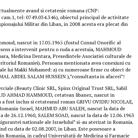
 actualmente avand si cetatenie romana (CNP:
cam.1, tel: 0749.034.346), obiectul principal de activitate
spionajului Militar din Liban, in 2008 acesta era plecat din
oud, nascut in 17.05.1965 (fostul Consul Onorific al
st sens a intervenit pentru o ruda a acestuia, MAHMOUD
ra, Medicina Dentara, Presedintele Asociatiei culturale de
 teritoriul Romaniei). Persoana mentionata avea conexiuni cu
te ale lui Makki Mohamed: a) cu numeroase firme cu obiect de
D KAMAL ABDEL SALAM HUSSEIN ),”consultanta in afaceri”!
ale (Beauty Clinic SRL, Spinx Original Trust SRL, Sabil
OUD AHMAD HAMMOUD, cetatean libanez, nascut in
cleu a fost inclus si cetateanul roman GRIVU OVIDIU NICOLAE,
ie Romania-Israel, MAHMUD ABU SALEH, nascut la data de
ta de 26.12.1960, SALEM SOAD, nascut la data de 12.06.1963
igurantei nationale ale Israelului” si-au aterizat in Romania.
nd cu data de 02.08.2007, in Liban. Este posesoare a
 in Romania, in cadrul Universitatii de Medicina si Farmacie