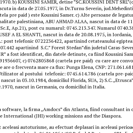
08.1970. b) KOUSSINI SAMER, detine ”SC.KOUSSINI DENT SRL”(cu 
ta in data de 27.05.1977, in Dr.Turnu Severin, jud.Mehedinti. 
rtela pre paid ) este Koussini Samer. c) Alte persoane de lega
ionalitate palestiniana, ABU AHMAD ALAA, nascut in data de 11.
, Sc.E, Ap.21), post cu numarul: 0745.213.347. Numarul 0740.3
EF A EL SHANTI, nascut in data de 20.08.1975, in Iordania, a
SRL: post telefonic 0722236422, apartinind cetateanului 
.107.442 apartinind S.C.” Forest Stedan”din judetul Caras-Seve
R” a fost identificat, din datele detinute, ca fiind Koussi
936607, c) 0762805868 (cartela pre paid) cu care are convorb
 care are o frecventa mare ca flux: Punga Elena, CNP: 271.061.
lizator al postului telefonic: 0745.614.786 (cartela pre-paid)
nascut in 03.10.1984, domiciliul Florida, SUA, 2) S.C. „Etrus
1970, nascut in Germania, cu domiciliul in Italia.
software, la firma „Amdocs” din Atlanta, fiind consultant in c
re International (JHI) working missions and the Diaspora.
t aceleasi autoturisme, au efectuat deplasari in aceleasi perioa