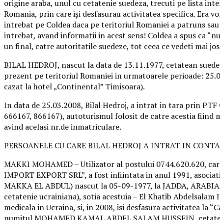
origine araba, unul cu cetatenie suedeza, trecuti pe lista in
Romania, prin care iși desfasurau activitatea specifica. Era v
intrebat pe Coldea daca pe teritoriul Romaniei a patruns sau 
intrebat, avand informatii in acest sens! Coldea a spus ca “nu,
un final, catre autoritatile suedeze, tot ceea ce vedeti mai jos
BILAL HEDROJ, nascut la data de 13.11.1977, cetatean suedez d
prezent pe teritoriul Romaniei in urmatoarele perioade: 25.03
cazat la hotel „Continental” Timisoara).
In data de 25.03.2008, Bilal Hedroj, a intrat in tara prin P
666167, 866167), autoturismul folosit de catre acestia fiind 
avind acelasi nr.de inmatriculare.
PERSOANELE CU CARE BILAL HEDROJ A INTRAT IN CONTA
MAKKI MOHAMED – Utilizator al postului 0744.620.620, care
IMPORT EXPORT SRL”, a fost infiintata in anul 1991, as
MAKKA EL ABDUL) nascut la 05-09-1977, la JADDA, ARABIA SAU
cetatenie ucrainiana), sotia acestuia – El Khatib Abdelsalam 
medicala in Ucraina, si, in 2008, isi desfasura activitatea la 
numitul MOHAMED KAMAL ABDEL SALAM HUSSEIN, cetatea