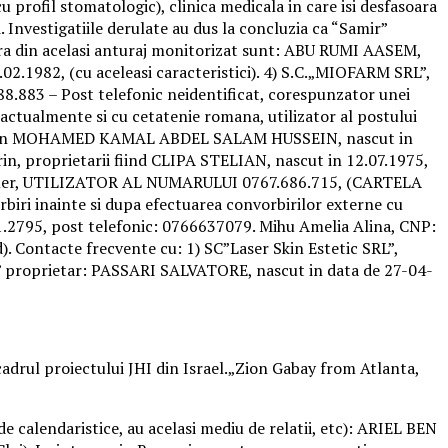
profil stomatologic), clinica medicala in care isi desfasoara
Investigatiile derulate au dus la concluzia ca “Samir”
tura din acelasi anturaj monitorizat sunt: ABU RUMI AASEM,
02.1982, (cu aceleasi caracteristici). 4) S.C.„MIOFARM SRL”,
88.883 – Post telefonic neidentificat, corespunzator unei
ctualmente si cu cetatenie romana, utilizator al postului
egiptean MOHAMED KAMAL ABDEL SALAM HUSSEIN, nascut in
rin, proprietarii fiind CLIPA STELIAN, nascut in 12.07.1975,
ni Samer, UTILIZATOR AL NUMARULUI 0767.686.715, (CARTELA
iri inainte si dupa efectuarea convorbirilor externe cu
681.2795, post telefonic: 0766637079. Mihu Amelia Alina, CNP:
. Contacte frecvente cu: 1) SC”Laser Skin Estetic SRL”,
ca” proprietar: PASSARI SALVATORE, nascut in data de 27-04-
adrul proiectului JHI din Israel.„Zion Gabay from Atlanta,
de calendaristice, au acelasi mediu de relatii, etc): ARIEL BEN