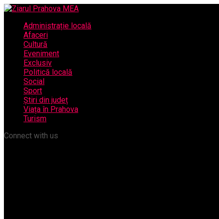
Administrație locală
Afaceri
Cultură
Eveniment
Exclusiv
Politică locală
Social
Sport
Știri din județ
Viața în Prahova
Turism
Connect with us