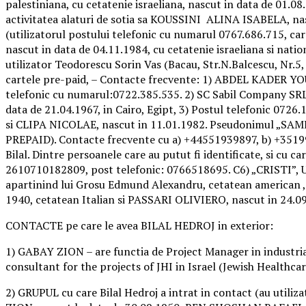
palestiniana, cu cetatenie israeliana, nascut in data de 01.
activitatea alaturi de sotia sa KOUSSINI ALINA ISABELA, nascu
(utilizatorul postului telefonic cu numarul 0767.686.715, ca
nascut in data de 04.11.1984, cu cetatenie israeliana si nat
utilizator Teodorescu Sorin Vas (Bacau, Str.N.Balcescu, Nr.5
cartele pre-paid, – Contacte frecvente: 1) ABDEL KADER YOUS
telefonic cu numarul:0722.385.535. 2) SC Sabil Company 
data de 21.04.1967, in Cairo, Egipt, 3) Postul telefonic 0726
si CLIPA NICOLAE, nascut in 11.01.1982. Pseudonimul „SAMI
PREPAID). Contacte frecvente cu a) +44551939897, b) +351991
Bilal. Dintre persoanele care au putut fi identificate, si cu
2610710182809, post telefonic: 0766518695. C6) „CRISTI”, Uti
apartinind lui Grosu Edmund Alexandru, cetatean american , 
1940, cetatean Italian si PASSARI OLIVIERO, nascut in 24.09.
CONTACTE pe care le avea BILAL HEDROJ in exterior:
1) GABAY ZION – are functia de Project Manager in industria 
consultant for the projects of JHI in Israel (Jewish Healthca
2) GRUPUL cu care Bilal Hedroj a intrat in contact (au utiliza