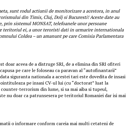
cheta, sunt rodul actiunii de monitorizare a acestora, in anul
rismului din Timis, Cluj, Dolj si Bucuresti! Aceste date au
culte, prin sistemul MONSAT, telefoanele unor persoane
teritoriul ei, a unor teroristi dati in urmarire internationala
lita domnului Coldea – un amanunt pe care Comisia Parlamentara
t doar aceea de a distruge SRI, de a elimina din SRI ofiteri
e capusa pe care le foloseau ca paravan al “autofinantarii”
odata siguranta nationala a acestei tari este dovedita de insasi
intituleaza pe insasi CV-ul lui (cu “doctorat” luat la
 counter-terrorism din lume, si sa mai aiba si tupeul,
ste nu doar ca patrunsesera pe teritoriul Romaniei dar isi mai
formatii o informare conform careia mai multi cetateni de