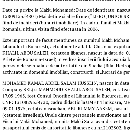
Date cu privire la Makki Mohamed: Date de identitate: nascu
1580915354801) Mai detine si alte firme (“LI-RO JUNIOR SRL”, 
fiind de inchirieri (bunuri imobiliare). In cadrul familiei Mak
Romania, ultima vizita fiind efectuata in 2006.
Este important de facut mentiunea ca numitul Makii Mohame
Libanului la Bucuresti, actualmente aflat la Chisinau, expul
KHALIL ABOU SALEH, cetatean libanez, nascut la data de 01.0
Prietenie Romania-Israel) in vedrea inscrierii fiului acestuia
persoanele semnalate de autoritatile din Suedia (Bilal Hedroj
activitate in domeniul imobiliar, constructii si „lucrari 
MOHAMED KAMAL ABDEL SALAM HUSSEIN, nascut in data de 21.0
Company SRL) si MAHMOUD KHALIL ABOU SALEH, cetatean l
17.05.1965, fost Consul Onorific al Libanului la Bucuresti, 
CNP: 1310829354730, cadru didactic la UMFT Timisoara, Med
09.01.1975, cetatean israelian, ABU RUMMY AASEM, nascut l
(cetateni israelieni). Unele dintre persoanele mentionate au f
Fiica lui Makii Mohamed, numita Makki Sara, avand si cetaten
pasaportului emis de autoritatile libaneze cu nr.2102302, figu