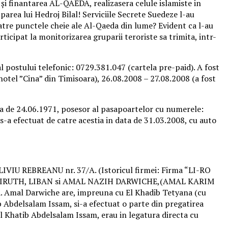
 și finantarea AL-QAEDA, realizasera celule islamiste in
area lui Hedroj Bilal! Serviciile Secrete Suedeze l-au
catre punctele cheie ale Al-Qaeda din lume? Evident ca l-au
rticipat la monitorizarea gruparii teroriste sa trimita, intr-
l postului telefonic: 0729.381.047 (cartela pre-paid). A fost
otel ”Cina” din Timisoara), 26.08.2008 – 27.08.2008 (a fost
ata de 24.06.1971, posesor al pasapoartelor cu numerele:
s-a efectuat de catre acestia in data de 31.03.2008, cu auto
IVIU REBREANU nr. 37/A. (Istoricul firmei: Firma “LI-RO
 in BEIRUTH, LIBAN si AMAL NAZIH DARWICHE,(AMAL KARIM
. Amal Darwiche are, impreuna cu El Khadib Tetyana (cu
b Abdelsalam Issam, si-a efectuat o parte din pregatirea
i El Khatib Abdelsalam Issam, erau in legatura directa cu