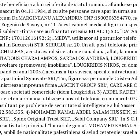
Este beneficiara a bursei oferita de statul roman… aflandu-se p
nascut in 04.11.1984, si cu alte persoane care apar in urma ana
ta, precum Dr.MARGINEANU ALEXANDRU: CNP:1500306354770, nasc
: Str.Eugeniu de Savoya, nr.11. Acest cabinet medical figura cu 
ubiecti-tinta care au finantat reteaua BILAL: 1) S.C. “DATASOF
, CNP: 170112616192; 2) „MEDY”, utilizator al posturilor telefo
 in Bucuresti STR. SIRIULUI nr. 20. Un alt post telefonic prin 
LLEAS, acesta avand si cetatenie canadiana, aflat, la momentu
: MILTIADOUS CHARALAMPOS, SARDALOS ANDREAS, LOUGKRIDIS
zvoltare (promovare) imobiliara”. LOUGKRIDIS NIKOS, cu domici
pand cu anul 2005.(mecanism tip suveica, specific infractiunil
1, apartinind Synovate SRL/Tm, figureaza pe numele Cristea Ad
administreaza impreuna firma „ASCENT GROUP SRL”, CARE 
e societati comerciale (idem Lougkridis). 3) ABDEL KADER Y
at cetetenia romana, utilizeaza postul telefonic cu numarul: 0
onsultant pe probleme de securitate si intelligence a lui Yasser
0722.385.535. 4) MOHAMED KAMAL ABDEL SALAM HUSSEIN, zis „M
c SRL”, „Spinx Original Trust SRL”, „Sabil Company SRL”. In S.
t de activitate principal:”lucrari de geniu”. MOHAMED KAMAL
ambii de nationalitate palestiniena si avind cetatenie israel