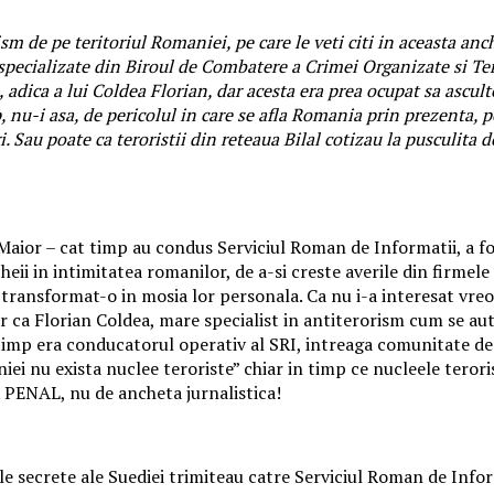
ism de pe teritoriul Romaniei, pe care le veti citi in aceasta an
pecializate din Biroul de Combatere a Crimei Organizate si Tero
ta, adica a lui Coldea Florian, dar acesta era prea ocupat sa as
nu-i asa, de pericolul in care se afla Romania prin prezenta, pe 
tari. Sau poate ca teroristii din reteaua Bilal cotizau la puscu
Maior – cat timp au condus Serviciul Roman de Informatii, a fos
cheii in intimitatea romanilor, de a-si creste averile din firmel
 au transformat-o in mosia lor personala. Ca nu i-a interesat vre
r ca Florian Coldea, mare specialist in antiterorism cum se auto
t timp era conducatorul operativ al SRI, intreaga comunitate de
ei nu exista nuclee teroriste” chiar in timp ce nucleele terori
R PENAL, nu de ancheta jurnalistica!
ciile secrete ale Suediei trimiteau catre Serviciul Roman de In