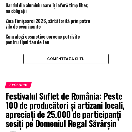
Gardul din aluminiu care îți oferă timp liber,
nu obligații
Ziua Timișoarei 2026, sărbătorită prin patru
ARTICOLE PE ACEIASI TEMA:
PRIMA
zile de evenimente
URMATORUL
Cum alegi cosmetice coreene potrivite
EXPLOZIV/ KOVESI VEDE IN VIITOR SI ADUCE MORTII CU
pentru tipul tau de ten
MANDAT
NU RATATI
COMENTEAZA SI TU
„LAURA CODRUŢA KOVESI ESTE SINGURA NOASTRĂ
OPŢIUNE PENTRU UN UNIVERS MAI SIGUR, MAI PUŢIN
CORUPT!”
EXCLUSIV
Festivalul Suflet de România: Peste
100 de producători și artizani locali,
apreciați de 25.000 de participanți
sosiți pe Domeniul Regal Săvârșin