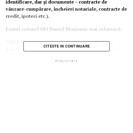
identificare, dar și documente – contracte de
vânzare-cumpărare, încheieri notariale, contracte de
credit, ipoteci etc.).
Fostul colonel SRI Daniel Dragomir mai relatează:
”DNA a avut acces direct, fără mandat, la toate
CITESTE IN CONTINUARE
datele personale și documentelor notariale ale
românilor începând cu anul 2013.
PUBLICITATE
Pentru a acoperi acest abuz la art.3 alin. 8 se
menționează: “În aplicarea prezentului Protocol,
informațiile obținute de DNA din bazele de date vor
fi considerate ca provenind din comunicări ale
ANCPI cu scop de informare”.
Cât de grav este acest protocol?
Potrivit Constituției, îngrădirea drepturilor și
libertăților cetățenești poate fi stabilită doar printr-