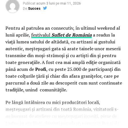
Publicat
acum 3 luni
pe
mai 11, 2026
De
Succes
Pentru al patrulea an consecutiv, în ultimul weekend al
lunii aprilie,
festivalul
Suflet de România
a readus la
viață lumea satului de altădată, cu artizani ai gustului
autentic, meșteșugari gata să arate tainele unor meserii
transmise din moși-strămoși și cu artiști din și pentru
toate generațiile. A fost cea mai amplă ediție organizată
până acum de
Profi
, cu peste 25.000 de participanți din
toate colțurile țării și chiar din afara granițelor, care pe
parcursul a două zile au descoperit cum sunt continuate
tradițiile, unind comunitățile.
Pe lângă întâlnirea cu mici producători locali,
meșteșugari și artizani din toată România, vizitatorii s-
au bucurat de ateliere cu meșteșugari iscusiți, piese de
teatru în aer liber, dansuri populare, concerte live și de