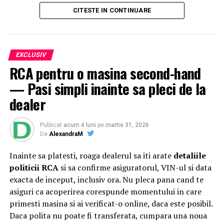
o intervenție surpriză a
Grupului Vocal SONG
. Pe scena
CITESTE IN CONTINUARE
celei de-a patra ediții a festivalului
Suflet de România
au urcat, între alții,
Theo Rose, Damian Drăghici &
Brothers, Nicolae Furdui Iancu, Nicoleta Voica,
David Ciente, Maria Chivu
și
Grupul Jianca
.
EXCLUSIV
RCA pentru o masina second-hand
Evenimentul s-a desfășurat cu participarea
Majestății
— Pasi simpli inainte sa pleci de la
Sale Margareta
, Custodele Coroanei României, a
Alteței Sale Regale Radu
, Principele Consort al
dealer
României, alături de
Xavier Piesvaux
, Country Manager
Ahold Delhaize România,
Mihai Spulber
, Business Unit
Publicat
acum 4 luni
pe
martie 31, 2026
Lead Profi,
Gabriela Sîrbu
, Director de sustenabilitate
De
AlexandraM
Ahold Delhaize România, numeroase oficialități,
Inainte sa platesti, roaga dealerul sa iti arate
detaliile
autorități centrale și locale și alți reprezentanți
Profi
și
politicii RCA
si sa confirme asiguratorul, VIN-ul si data
Mega Image
. Startul oficial a fost dat sâmbătă, după ce
exacta de inceput, inclusiv ora. Nu pleca pana cand te
distinsul grup a încheiat un tur al micilor producători și
asiguri ca acoperirea corespunde momentului in care
artizani.
primesti masina si ai verificat-o online, daca este posibil.
Evenimentul a continuat și tradiția caravanei medicale,
Daca polita nu poate fi transferata, cumpara una noua