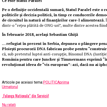
Ce este Statul Paralel
Pe o definiție occidentală sumară, Statul Paralel este o 
politicile și decizia politică, în timp ce conducerile dem
de circuitul în natură al finanțărilor care-l alimentează.
Î
dintr-o “rețea plătită de ONG-uri”, multe dintre acestea fiin
În februarie 2018, același Sebastian Ghiță
… refugiat în prezent în Serbia, depunea o plângere pena
Ploiești procurorii DNA fabricau probe pentru “construi
că, sub pretextul luptei anti-corupție, Binomul DNA (Justiție)
România pentru care Juncker și Timmermans exprimă “îngr
revoluționat ideea de “vis european”: azi, dacă nu ai iphon
Articole pe aceiasi tema:
POLITICA
prima
Urmatorul
„Falanga Nationala” din Servicii!
Nu ratati