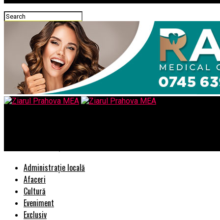
Ziarul Prahova MEA
Penalul Juncker și Statul Paralel
Administrație locală
Afaceri
Cultură
Eveniment
Exclusiv