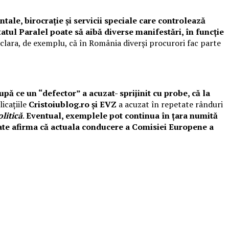
ale, birocrație și servicii speciale care controlează
tatul Paralel poate să aibă diverse manifestări, în funcție
eclara, de exemplu, că în România diverși procurori fac parte
ă ce un “defector” a acuzat- sprijinit cu probe, că la
icațiile
Cristoiublog.ro și EVZ
a acuzat în repetate rânduri
litică
.
Eventual, exemplele pot continua în țara numită
oate afirma că actuala conducere a Comisiei Europene a