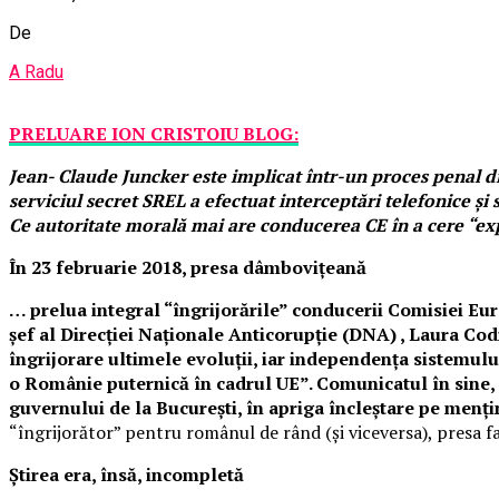
De
A Radu
PRELUARE ION CRISTOIU BLOG:
Jean- Claude Juncker este implicat într-un proces penal d
serviciul secret SREL a efectuat interceptări telefonice și 
Ce autoritate morală mai are conducerea CE în a cere “ex
În 23 februarie 2018, presa dâmbovițeană
… prelua integral “îngrijorările” conducerii Comisiei Eur
șef al Direcției Naționale Anticorupție (DNA) , Laura Cod
îngrijorare ultimele evoluţii, iar independenţa sistemul
o Românie puternică în cadrul UE”. Comunicatul în sine, 
guvernului de la București, în apriga încleștare pe menț
“îngrijorător” pentru românul de rând (și viceversa), presa fa
Știrea era, însă, incompletă