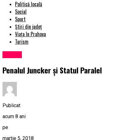
Politică locală
Social
Sport
Știri din județ
Viața în Prahova
Turism
Afaceri
Penalul Juncker și Statul Paralel
Publicat
acum 8 ani
pe
martie 5, 2018