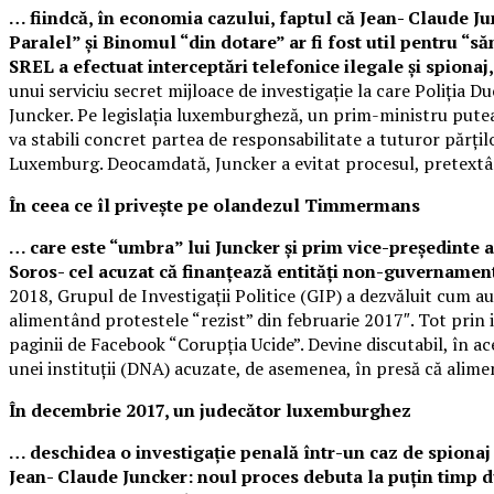
… fiindcă, în economia cazului, faptul că Jean- Claude Ju
Paralel” și Binomul “din dotare” ar fi fost util pentru “
SREL a efectuat interceptări telefonice ilegale și spionaj,
unui serviciu secret mijloace de investigație la care Poliția D
Juncker. Pe legislația luxemburgheză, un prim-ministru pute
va stabili concret partea de responsabilitate a tuturor părțil
Luxemburg. Deocamdată, Juncker a evitat procesul, pretextân
În ceea ce îl privește pe olandezul Timmermans
… care este “umbra” lui Juncker și prim vice-președinte 
Soros- cel acuzat că finanțează entități non-guvernamen
2018, Grupul de Investigații Politice (GIP) a dezvăluit cum 
alimentând protestele “rezist” din februarie 2017″. Tot prin in
paginii de Facebook “Corupția Ucide”. Devine discutabil, în ac
unei instituții (DNA) acuzate, de asemenea, în presă că alim
În decembrie 2017, un judecător luxemburghez
… deschidea o investigație penală într-un caz de spionaj 
Jean- Claude Juncker: noul proces debuta la puțin timp d