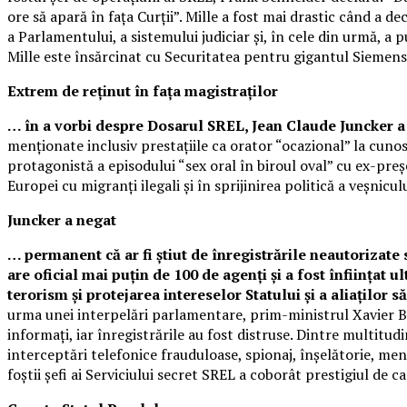
ore să apară în fața Curții”. Mille a fost mai drastic când a dec
a Parlamentului, a sistemului judiciar și, în cele din urmă, a
Mille este însărcinat cu Securitatea pentru gigantul Siemens
Extrem de reținut în fața magistraților
… în a vorbi despre Dosarul SREL, Jean Claude Juncker a 
menționate inclusiv prestațiile ca orator “ocazional” la cu
protagonistă a episodului “sex oral în biroul oval” cu ex-preș
Europei cu migranți ilegali și în sprijinirea politică a veșnicu
Juncker a negat
… permanent că ar fi știut de înregistrările neautorizate 
are oficial mai puțin de 100 de agenți și a fost înființat u
terorism și protejarea intereselor Statului și a aliaților să
urma unei interpelări parlamentare, prim-ministrul Xavier Be
informați, iar înregistrările au fost distruse. Dintre multit
interceptări telefonice frauduloase, spionaj, înșelătorie, menț
foștii șefi ai Serviciului secret SREL a coborât prestigiul de