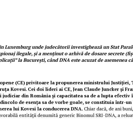
in Luxemburg unde judecătorii investighează un Stat Parale
spionaj ilegale, și a menținut o arhivă de dosare secrete (fiș
plicații” la București, când DNA este acuzat de asemenea c
opene (CE) privitoare la propunerea ministrului Justiției,
ruța Kovesi. Cei doi lideri ai CE, Jean Claude Juncker și F
ui judiciar din România şi capacitatea sa de a lupta efect
dincolo de esența sa de vorbe goale, se constituia într-un
inerea lui Kovesi la conducerea DNA.
Chiar dacă, de ani buni
vorabilă entității denumită generic Binomul SRI-DNA, a reluat c