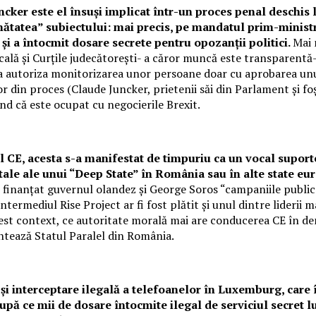
ncker este el însuși implicat într-un proces penal deschis
sănătatea” subiectului: mai precis, pe mandatul prim-minis
 și a întocmit dosare secrete pentru opozanții politici.
Mai 
ucală și Curțile judecătorești- a căror muncă este transparentă- 
a autoriza monitorizarea unor persoane doar cu aprobarea unu
or din proces (Claude Juncker, prietenii săi din Parlament și foș
d că este ocupat cu negocierile Brexit.
al CE, acesta s-a manifestat de timpuriu ca un vocal supo
tale ale unui “Deep State” în România sau în alte state e
au finanțat guvernul olandez și George Soros “campaniile publi
termediul Rise Project ar fi fost plătit și unul dintre liderii 
est context, ce autoritate morală mai are conducerea CE în deme
entează Statul Paralel din România.
și interceptare ilegală a telefoanelor în Luxemburg, care 
upă ce mii de dosare întocmite ilegal de serviciul secret