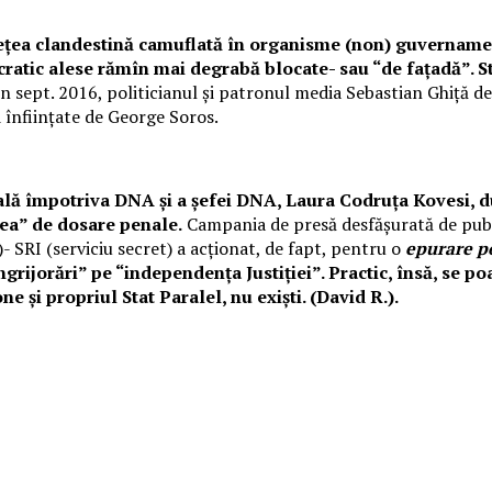
rețea clandestină camuflată în organisme (non) guvernament
ocratic alese rămîn mai degrabă blocate- sau “de fațadă”. S
n sept. 2016, politicianul și patronul media Sebastian Ghiță d
d înființate de George Soros.
lă împotriva DNA și a șefei DNA, Laura Codruța Kovesi, dup
rea” de dosare penale.
Campania de presă desfășurată de publ
- SRI (serviciu secret) a acționat, de fapt, pentru o
epurare po
ijorări” pe “independența Justiției”. Practic, însă, se p
e și propriul Stat Paralel, nu exiști. (David R.).