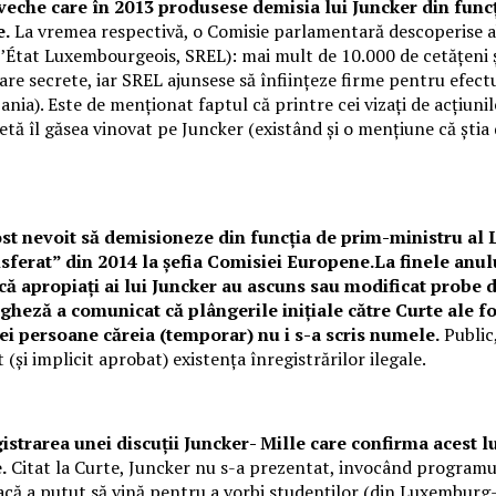
 veche care în 2013 produsese demisia lui Juncker din fun
e.
La vremea respectivă, o Comisie parlamentară descoperise abuz
’État Luxembourgeois, SREL): mai mult de 10.000 de cetățeni 
re secrete, iar SREL ajunsese să înființeze firme pentru efect
ania). Este de menționat faptul că printre cei vizați de acțiuni
ă îl găsea vinovat pe Juncker (existând și o mențiune că știa 
fost nevoit să demisioneze din funcția de prim-ministru al
nsferat” din 2014 la șefia Comisiei Europene.La finele anul
 că apropiați ai lui Juncker au ascuns sau modificat probe d
eză a comunicat că plângerile inițiale către Curte ale fos
i persoane căreia (temporar) nu i s-a scris numele.
Public,
(și implicit aprobat) existența înregistrărilor ilegale.
gistrarea unei discuții Juncker- Mille care confirma acest l
.
Citat la Curte, Juncker nu s-a prezentat, invocând programul
acă a putut să vină pentru a vorbi studenților (din Luxemburg- 