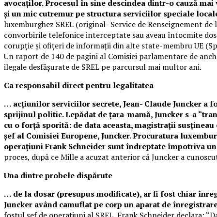
avocaților. Procesul în sine descindea dintr-o cauză mai
și un mic cutremur pe structura serviciilor speciale local
luxemburghez SREL (original- Service de Renseignement de l
convorbirile telefonice interceptate sau aveau întocmite dosa
corupție și ofițeri de informații din alte state-membru UE (Sp
Un raport de 140 de pagini al Comisiei parlamentare de anchet
ilegale desfășurate de SREL pe parcursul mai multor ani.
Ca responsabil direct pentru legalitatea
… acțiunilor serviciilor secrete, Jean- Claude Juncker a 
sprijinul politic. Lepădat de țara-mamă, Juncker s-a “tra
cu o forță sporită: de data aceasta, magistrații susțineau
șef al Comisiei Europene, Juncker. Procuratura luxemburgh
operațiuni Frank Schneider sunt îndreptate împotriva une
proces, după ce Mille a acuzat anterior că Juncker a cunoscut 
Una dintre probele dispărute
… de la dosar (presupus modificate), ar fi fost chiar înre
Juncker având camuflat pe corp un aparat de înregistrare
fostul șef de operațiuni al SREL, Frank Schneider declara: “D