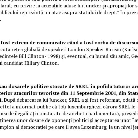
larat, cu privire la acuzațiile aduse lui Juncker și apropiaților 
 publicului reprezintă un atac asupra statului de drept.” În pre
.
fost extrem de comunicativ când a fost vorba de discursuri
noscuta rețea globală de speakeri London Speaker Bureau (Karl
edintele Bill Clinton- 1998) și, eventual, cu bunul său amic, Ge
lui candidat Hillary Clinton.
sau dosarele politice stocate de SREL, în pofida tuturor ac
lterior atacurilor teroriste din 11 Septembrie 2001, din Stat
i.
După debarcarea lui Juncker, SREL a și fost reformat, odată c
ttel a informat public că toți luxemburghezii cărora SREL le-a
udinea de ilegalități constatate de ancheta parlamentară, preș
inerea unor dosare de oponenți politici și acceptarea unor “avan
 campion al democrației pe care îl avea Luxemburg, la un nivel j