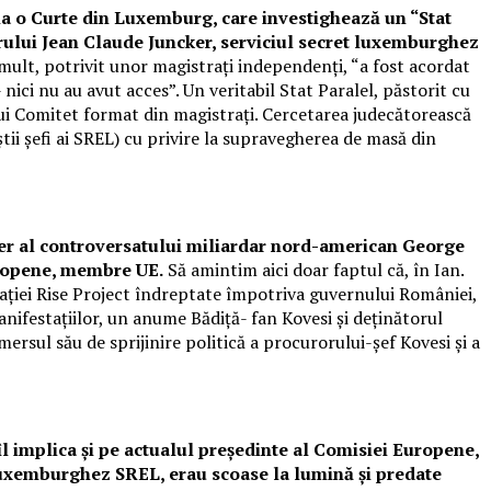
 la o Curte din Luxemburg, care investighează un “Stat
trului Jean Claude Juncker, serviciul secret luxemburghez
mult, potrivit unor magistrați independenți, “a fost acordat
nici nu au avut acces”. Un veritabil Stat Paralel, păstorit cu
i Comitet format din magistrați. Cercetarea judecătorească
tii șefi ai SREL) cu privire la supravegherea de masă din
rter al controversatului miliardar nord-american George
uropene, membre UE.
Să amintim aici doar faptul că, în Ian.
cației Rise Project îndreptate împotriva guvernului României,
manifestațiilor, un anume Bădiță- fan Kovesi și deținătorul
rsul său de sprijinire politică a procurorului-șef Kovesi și a
îl implica și pe actualul președinte al Comisiei Europene,
 luxemburghez SREL, erau scoase la lumină și predate