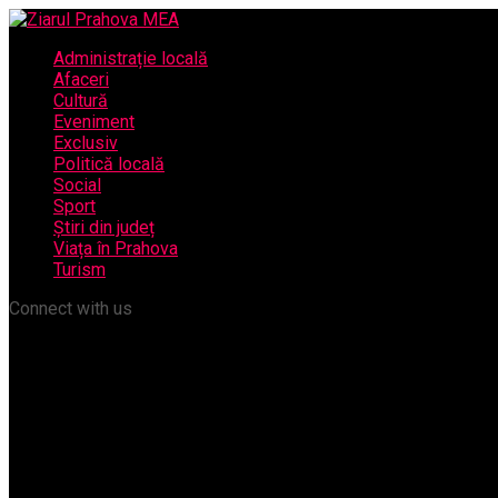
Administrație locală
Afaceri
Cultură
Eveniment
Exclusiv
Politică locală
Social
Sport
Știri din județ
Viața în Prahova
Turism
Connect with us