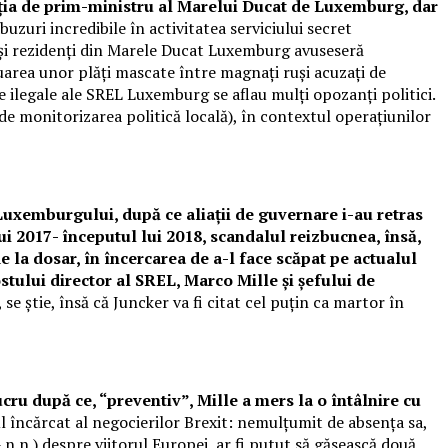
cția de prim-ministru al Marelui Ducat de Luxemburg, dar
uri incredibile în activitatea serviciului secret
și rezidenți din Marele Ducat Luxemburg avuseseră
uarea unor plăți mascate între magnați ruși acuzați de
le ilegale ale SREL Luxemburg se aflau mulți opozanți politici.
de monitorizarea politică locală), în contextul operațiunilor
 Luxemburgului, după ce aliații de guvernare i-au retras
ui 2017- începutul lui 2018, scandalul reizbucnea, însă,
e la dosar, în încercarea de a-l face scăpat pe actualul
tului director al SREL, Marco Mille și șefului de
 se știe, însă că Juncker va fi citat cel puțin ca martor în
ucru după ce, “preventiv”, Mille a mers la o întâlnire cu
 încărcat al negocierilor Brexit: nemulțumit de absența sa,
n.n.) despre viitorul Europei, ar fi putut să găsească două