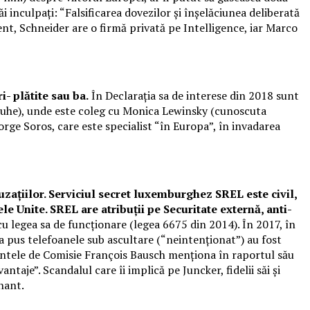
săi inculpați: “Falsificarea dovezilor și înșelăciunea deliberată
zent, Schneider are o firmă privată pe Intelligence, iar Marco
- plătite sau ba.
În Declarația sa de interese din 2018 sunt
sruhe), unde este coleg cu Monica Lewinsky (cunoscuta
orge Soros, care este specialist “în Europa”, în invadarea
uzațiilor. Serviciul secret luxemburghez SREL este civil,
ele Unite. SREL are atribuții pe Securitate externă, anti-
u legea sa de funcționare (legea 6675 din 2014). În 2017, în
 pus telefoanele sub ascultare (“neintenționat”) au fost
edintele de Comisie François Bausch menționa în raportul său
taje”. Scandalul care îi implică pe Juncker, fidelii săi și
enant.