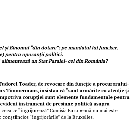
l și Binomul “din dotare”: pe mandatul lui Juncker,
e) pentru opozanții politici.
ă alimentează un Stat Paralel- cel din România?
 Tudorel Toader, de revocare din funcție a procurorului-
rans Timmermans, insistau că “sunt urmărite cu atenţie şi
iv împotriva corupţiei sunt elemente fundamentale pentru
 evident instrument de presiune politică asupra
, ceea ce “îngrijorează” Comisia Europeană nu mai este
onștiincios “îngrijorările” de la Bruxelles.