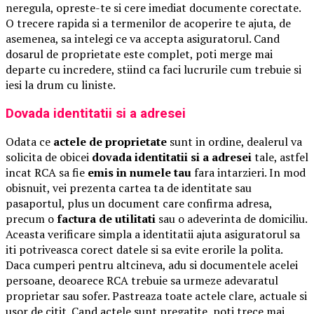
neregula, opreste-te si cere imediat documente corectate.
O trecere rapida si a termenilor de acoperire te ajuta, de
asemenea, sa intelegi ce va accepta asiguratorul. Cand
dosarul de proprietate este complet, poti merge mai
departe cu incredere, stiind ca faci lucrurile cum trebuie si
iesi la drum cu liniste.
Dovada identitatii si a adresei
Odata ce
actele de proprietate
sunt in ordine, dealerul va
solicita de obicei
dovada identitatii si a adresei
tale, astfel
incat RCA sa fie
emis in numele tau
fara intarzieri. In mod
obisnuit, vei prezenta cartea ta de identitate sau
pasaportul, plus un document care confirma adresa,
precum o
factura de utilitati
sau o adeverinta de domiciliu.
Aceasta verificare simpla a identitatii ajuta asiguratorul sa
iti potriveasca corect datele si sa evite erorile la polita.
Daca cumperi pentru altcineva, adu si documentele acelei
persoane, deoarece RCA trebuie sa urmeze adevaratul
proprietar sau sofer. Pastreaza toate actele clare, actuale si
usor de citit. Cand actele sunt pregatite, poti trece mai