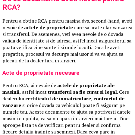
RCA?
Pentru a obtine RCA pentru masina dvs. second-hand, aveti
nevoie de
actele de proprietate
care sa arate clar vanzarea
si transferul. De asemenea, veti avea nevoie de o dovada
valida de identitate si de adresa, astfel incat asiguratorul sa
poata verifica cine sunteti si unde locuiti. Daca le aveti
pregatite, procesul va decurge mai usor si va va ajuta sa
plecati de la dealer fara intarzieri.
Acte de proprietate necesare
Pentru RCA, ai nevoie de
actele de proprietate ale
masinii
, astfel incat
transferul sa fie curat si legal
. Cere
dealerului
certificatul de inmatriculare
,
contractul de
vanzare
si orice dovada ca vehiculul poate fi asigurat pe
numele tau. Aceste documente te ajuta sa potrivesti datele
masinii cu polita, ca sa nu apara intarzieri mai tarziu. Tine
aproape lista ta de verificari pentru dealer si confirma
fiecare detaliu inainte sa semnezi. Daca ceva pare in