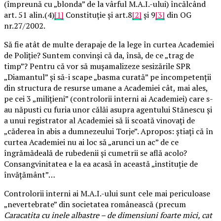
(împreună cu „blonda” de la vârful M.A.I.-ului) încălcând
art. 51 alin.(4)
[1]
Constituție și art.8
[2]
și 9
[3]
din OG
nr.27/2002.
Să fie atât de multe derapaje de la lege în curtea Academiei
de Poliție? Suntem convinși că da, însă, de ce „trag de
timp”? Pentru că vor să mușamalizeze sesizările SPR
„Diamantul” și să-i scape „basma curată” pe incompetenții
din structura de resurse umane a Academiei cât, mai ales,
pe cei 3 „milițieni” (controlorii interni ai Academiei) care s-
au năpusti cu furia unor călăi asupra agentului Stănescu și
a unui registrator al Academiei să îi scoată vinovați de
„căderea în abis a dumnezeului Torje”. Apropos: știați că în
curtea Academiei nu ai loc să „arunci un ac” de ce
îngrămădeală de rubedenii și cumetrii se află acolo?
Consangvinitatea e la ea acasă în această „instituție de
învățământ”…
Controlorii interni ai M.A.I.-ului sunt cele mai periculoase
„nevertebrate” din societatea românească (precum
Caracatita cu inele albastre – de dimensiuni foarte mici, cat