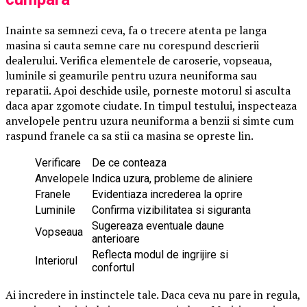
Inainte sa semnezi ceva, fa o trecere atenta pe langa
masina si cauta semne care nu corespund descrierii
dealerului. Verifica elementele de caroserie, vopseaua,
luminile si geamurile pentru uzura neuniforma sau
reparatii. Apoi deschide usile, porneste motorul si asculta
daca apar zgomote ciudate. In timpul testului, inspecteaza
anvelopele pentru uzura neuniforma a benzii si simte cum
raspund franele ca sa stii ca masina se opreste lin.
Verificare
De ce conteaza
Anvelopele
Indica uzura, probleme de aliniere
Franele
Evidentiaza increderea la oprire
Luminile
Confirma vizibilitatea si siguranta
Sugereaza eventuale daune
Vopseaua
anterioare
Reflecta modul de ingrijire si
Interiorul
confortul
Ai incredere in instinctele tale. Daca ceva nu pare in regula,