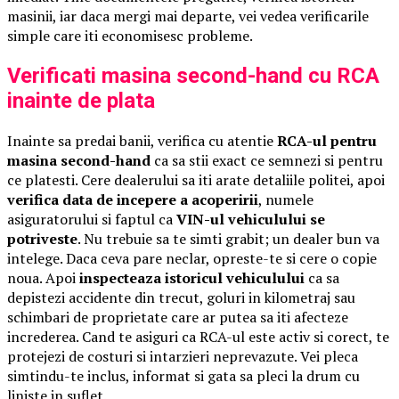
masinii, iar daca mergi mai departe, vei vedea verificarile
simple care iti economisesc probleme.
Verificati masina second-hand cu RCA
inainte de plata
Inainte sa predai banii, verifica cu atentie
RCA-ul pentru
masina second-hand
ca sa stii exact ce semnezi si pentru
ce platesti. Cere dealerului sa iti arate detaliile politei, apoi
verifica data de incepere a acoperirii
, numele
asiguratorului si faptul ca
VIN-ul vehiculului se
potriveste
. Nu trebuie sa te simti grabit; un dealer bun va
intelege. Daca ceva pare neclar, opreste-te si cere o copie
noua. Apoi
inspecteaza istoricul vehiculului
ca sa
depistezi accidente din trecut, goluri in kilometraj sau
schimbari de proprietate care ar putea sa iti afecteze
increderea. Cand te asiguri ca RCA-ul este activ si corect, te
protejezi de costuri si intarzieri neprevazute. Vei pleca
simtindu-te inclus, informat si gata sa pleci la drum cu
liniste in suflet.