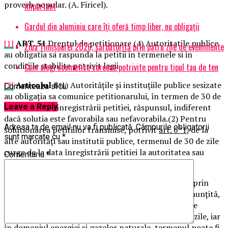
proverb popular. (A. Firicel).
important
Gardul din aluminiu care îți oferă timp liber, nu obligații
[1]
ART. 51
Dreptul de petitionare (4) Autoritatile publice
Ziua Timișoarei 2026, sărbătorită prin patru zile de evenimente
au obligatia sa raspunda la petitii in termenele si in
conditiile stabilite potrivit legii.
Cum alegi cosmetice coreene potrivite pentru tipul tau de ten
[2]
Articolul 8
(1) Autoritățile și instituțiile publice sesizate
Comenteaza si tu
au obligația sa comunice petitionarului, în termen de 30 de
Leave a Reply
zile de la data înregistrării petitiei, răspunsul, indiferent
dacă solutia este favorabila sau nefavorabila.(2) Pentru
Adresa ta de email nu va fi publicată.
Câmpurile obligatorii
solutionarea petitiilor transmise, potrivit
art. 6^1
, de la
sunt marcate cu
*
alte autorități sau institutii publice, termenul de 30 de zile
curge de la data înregistrării petitiei la autoritatea sau
Comentariu
*
institutia publică competența.
[3]
Articolul 9
În situația în care aspectele sesizate prin
petiție necesită o informare și o cercetare mai amănunțită,
conducătorul autorității sau instituției publice poate
prelungi termenul prevăzut la
art. 8
cu cel mult 15 zile, iar
în domeniul energiei și gazelor naturale, termenul poate fi