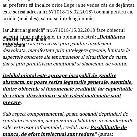
au preferat să încalce orice Lege (a se vedea cât de deșănțat
este scrisă adresa nr.671018/15.02.2018) tocmai pentru ca,
juridic (mai ales), să nu se înțeleagă nimic.
Iar „hârtia igienică” nr.671018/15.02.2018 face obiectul
acestui tipar psihologic, în opinia noastră: „
Debilitatea
Citeste in continuare
mintala
se caracterizeaza prin gandire insuficient
Publicitate
dezvoltata, manifestata prin intelegere greoaie, limitata la
aspectele concrete ale fenomenelor si situatiilor de viata,
dar si prin primitivism emotional si slabiciune de vointa.
Debilul mintal
este aproape incapabil de gandire
abstracta, nu poate sesiza legaturile generale, esentiale,
dintre obiectele si fenomenele realitatii, iar capacitatile
de critica, discriminare si de calcul matematic sunt
precare
.
Sub aspect comportamental, poate dobandi deprinderi de
conduita civilizata, dar prezinta o labilitate in manifestarile
sale; este usor influentabil, credul, naiv.
Posibilitatile de
munca, de efort intelectual sunt reduse
.” (sursa: