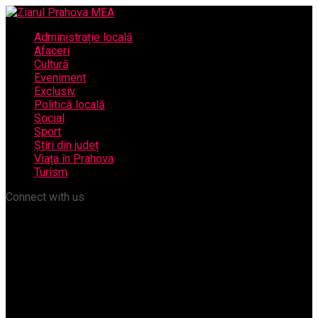
Administrație locală
Afaceri
Cultură
Eveniment
Exclusiv
Politică locală
Social
Sport
Știri din județ
Viața în Prahova
Turism
Connect with us