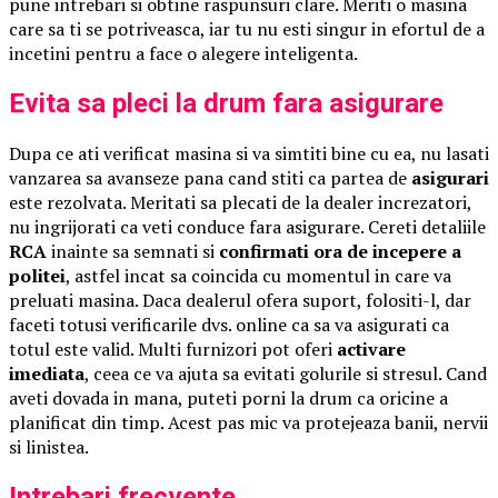
pune intrebari si obtine raspunsuri clare. Meriti o masina
care sa ti se potriveasca, iar tu nu esti singur in efortul de a
incetini pentru a face o alegere inteligenta.
Evita sa pleci la drum fara asigurare
Dupa ce ati verificat masina si va simtiti bine cu ea, nu lasati
vanzarea sa avanseze pana cand stiti ca partea de
asigurari
este rezolvata. Meritati sa plecati de la dealer increzatori,
nu ingrijorati ca veti conduce fara asigurare. Cereti detaliile
RCA
inainte sa semnati si
confirmati ora de incepere a
politei
, astfel incat sa coincida cu momentul in care va
preluati masina. Daca dealerul ofera suport, folositi-l, dar
faceti totusi verificarile dvs. online ca sa va asigurati ca
totul este valid. Multi furnizori pot oferi
activare
imediata
, ceea ce va ajuta sa evitati golurile si stresul. Cand
aveti dovada in mana, puteti porni la drum ca oricine a
planificat din timp. Acest pas mic va protejeaza banii, nervii
si linistea.
Intrebari frecvente