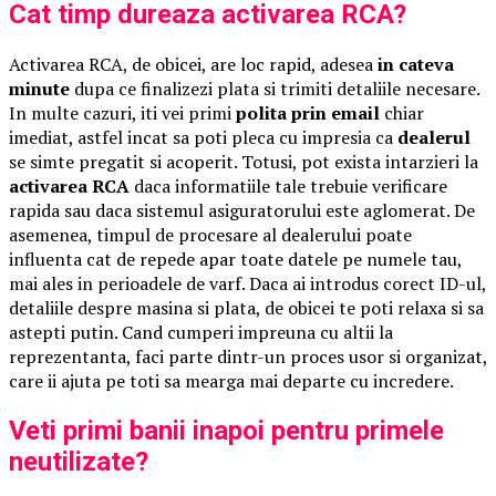
Cat timp dureaza activarea RCA?
Activarea RCA, de obicei, are loc rapid, adesea
in cateva
minute
dupa ce finalizezi plata si trimiti detaliile necesare.
In multe cazuri, iti vei primi
polita prin email
chiar
imediat, astfel incat sa poti pleca cu impresia ca
dealerul
se simte pregatit si acoperit. Totusi, pot exista intarzieri la
activarea RCA
daca informatiile tale trebuie verificare
rapida sau daca sistemul asiguratorului este aglomerat. De
asemenea, timpul de procesare al dealerului poate
influenta cat de repede apar toate datele pe numele tau,
mai ales in perioadele de varf. Daca ai introdus corect ID-ul,
detaliile despre masina si plata, de obicei te poti relaxa si sa
astepti putin. Cand cumperi impreuna cu altii la
reprezentanta, faci parte dintr-un proces usor si organizat,
care ii ajuta pe toti sa mearga mai departe cu incredere.
Veti primi banii inapoi pentru primele
neutilizate?