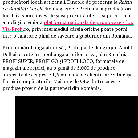
producători locali artizanali. Dincolo de prezența la
Raftul
cu Bunătăți Locale
din magazinele Profi, micii producători
locali își spun poveștile și își prezintă oferta și pe cea mai
amplă și premiată
platformă națională de promovare a lor,
Via-Profi
.ro, prin intermediul căreia oricine poate porni
într-o călătorie plină de savoare a gusturilor din România.
Prin numărul angajaților săi, Profi, parte din grupul Ahold
Delhaize, este în topul angajatorilor privați din România.
PROFI SUPER, PROFI GO și PROFI LOCO, formatele de
magazin ale rețelei, au o gamă de 5.000 de produse
apreciate de cei peste 1,6 milioane de clienți care zilnic își
fac aici cumpărăturile. Mai bine de 94% dintre aceste
produse provin de la parteneri din România.