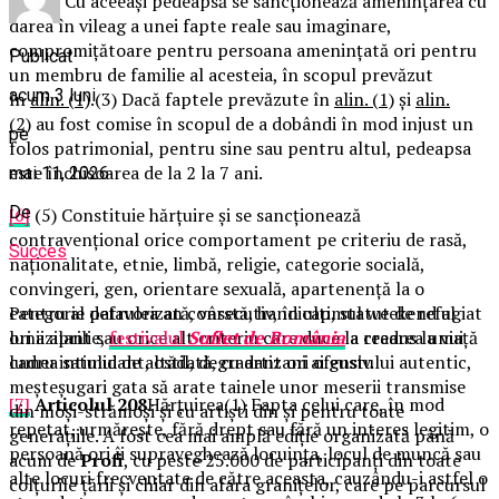
ani.(2) Cu aceeași pedeapsă se sancționează amenințarea cu
darea în vileag a unei fapte reale sau imaginare,
compromițătoare pentru persoana amenințată ori pentru
Publicat
un membru de familie al acesteia, în scopul prevăzut
acum 3 luni
în
alin. (1)
.(3) Dacă faptele prevăzute în
alin. (1)
și
alin.
(2)
au fost comise în scopul de a dobândi în mod injust un
pe
folos patrimonial, pentru sine sau pentru altul, pedeapsa
este închisoarea de la 2 la 7 ani.
mai 11, 2026
De
[6]
(5) Constituie hărțuire și se sancționează
contravențional orice comportament pe criteriu de rasă,
Succes
naționalitate, etnie, limbă, religie, categorie socială,
convingeri, gen, orientare sexuală, apartenență la o
Pentru al patrulea an consecutiv, în ultimul weekend al
categorie defavorizată, vârstă, handicap, statut de refugiat
lunii aprilie,
festivalul
Suflet de România
a readus la viață
ori azilant sau orice alt criteriu care duce la crearea unui
lumea satului de altădată, cu artizani ai gustului autentic,
cadru intimidant, ostil, degradant ori ofensiv.
meșteșugari gata să arate tainele unor meserii transmise
[7]
Articolul 208
Hărțuirea(1) Fapta celui care, în mod
din moși-strămoși și cu artiști din și pentru toate
repetat, urmărește, fără drept sau fără un interes legitim, o
generațiile. A fost cea mai amplă ediție organizată până
persoană ori îi supraveghează locuința, locul de muncă sau
acum de
Profi
, cu peste 25.000 de participanți din toate
alte locuri frecventate de către aceasta, cauzându-i astfel o
colțurile țării și chiar din afara granițelor, care pe parcursul