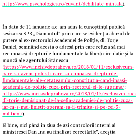
http://www.psychologies.ro/cuvant/debilitate-mintala
).
În data de 11 ianuarie a.c. am adus la cunoștință publică
sesizarea SPR „Diamantul” prin care se evidenția abuzul de
putere al ex-rectorului Academiei de Poliție, dl. Torje
Daniel, semnând acesta o adresă prin care refuza să mai
recunoască drepturile fundamentale la liberă circulație și la
muncă ale agentului Stănescu
(
https://www.incisivdeprahova.ro/2018/01/11/exclusivcum-
oare-sa-avem-politsti-care-sa-cunoasca-drepturile-
fundamentale-ale-cetateanului-constitutia-cand-insasi-
academia-de-politie-cuza-prin-rectorul-ei-le-suprima/
;
https://www.incisivdeprahova.ro/2018/01/15/exclusivintruc
dl-torje-demisionat-de-la-sefia-academiei-de-politie-cuza-
iar-m-s-mai-linistit-speram-sa-ii-trimita-si-pe-cei-3-
militieni/
).
Ei bine, nici până în ziua de azi controlorii interni ai
ministresei Dan „nu au finalizat cercetările”, aceștia