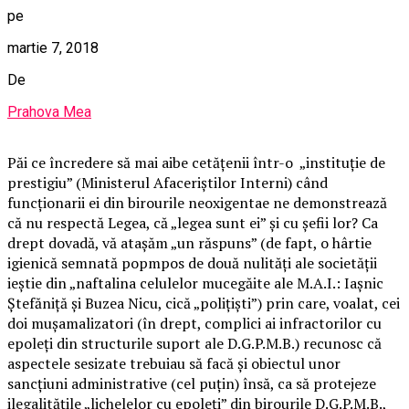
pe
martie 7, 2018
De
Prahova Mea
Păi ce încredere să mai aibe cetățenii într-o „instituție de
prestigiu” (Ministerul Afaceriștilor Interni) când
funcționarii ei din birourile neoxigentae ne demonstrează
că nu respectă Legea, că „legea sunt ei” și cu șefii lor? Ca
drept dovadă, vă atașăm „un răspuns” (de fapt, o hârtie
igienică semnată popmpos de două nulități ale societății
ieștie din „naftalina celulelor mucegăite ale M.A.I.: Iașnic
Ștefăniță și Buzea Nicu, cică „polițiști”) prin care, voalat, cei
doi mușamalizatori (în drept, complici ai infractorilor cu
epoleți din structurile suport ale D.G.P.M.B.) recunosc că
aspectele sesizate trebuiau să facă și obiectul unor
sancțiuni administrative (cel puțin) însă, ca să protejeze
ilegalitățile „lichelelor cu epoleți” din birourile D.G.P.M.B.,