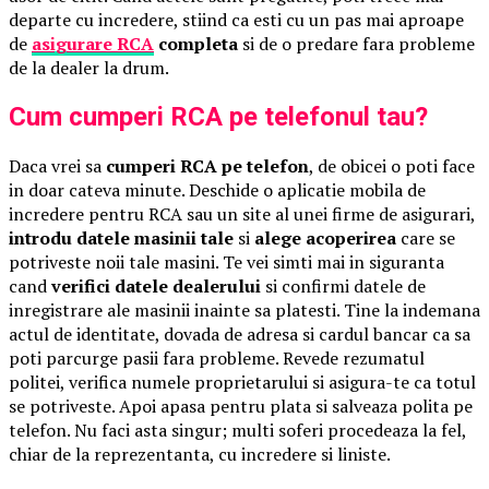
departe cu incredere, stiind ca esti cu un pas mai aproape
de
asigurare RCA
completa
si de o predare fara probleme
de la dealer la drum.
Cum cumperi RCA pe telefonul tau?
Daca vrei sa
cumperi RCA pe telefon
, de obicei o poti face
in doar cateva minute. Deschide o aplicatie mobila de
incredere pentru RCA sau un site al unei firme de asigurari,
introdu datele masinii tale
si
alege acoperirea
care se
potriveste noii tale masini. Te vei simti mai in siguranta
cand
verifici datele dealerului
si confirmi datele de
inregistrare ale masinii inainte sa platesti. Tine la indemana
actul de identitate, dovada de adresa si cardul bancar ca sa
poti parcurge pasii fara probleme. Revede rezumatul
politei, verifica numele proprietarului si asigura-te ca totul
se potriveste. Apoi apasa pentru plata si salveaza polita pe
telefon. Nu faci asta singur; multi soferi procedeaza la fel,
chiar de la reprezentanta, cu incredere si liniste.