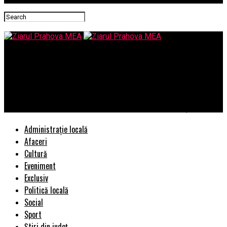
Ziarul Prahova MEA
EXCLUSIV/„CERBERII MAFIEI CU EPOLEȚI” DIN STRUCTURILE
SUPORT ALE M.A.I. (controlorii interni) MUȘAMALIZEAZĂ
GRAVELE ABATERI DE LA LEGE DIN ACADEMIA DE POLIȚIE
Administrație locală
Afaceri
Cultură
Eveniment
Exclusiv
Politică locală
Social
Sport
Știri din județ