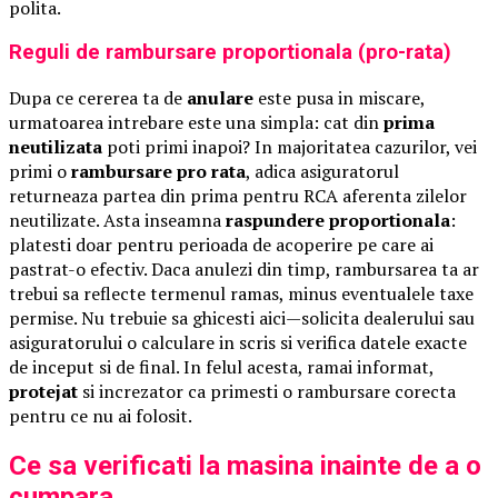
polita.
Reguli de rambursare proportionala (pro-rata)
Dupa ce cererea ta de
anulare
este pusa in miscare,
urmatoarea intrebare este una simpla: cat din
prima
neutilizata
poti primi inapoi? In majoritatea cazurilor, vei
primi o
rambursare pro rata
, adica asiguratorul
returneaza partea din prima pentru RCA aferenta zilelor
neutilizate. Asta inseamna
raspundere proportionala
:
platesti doar pentru perioada de acoperire pe care ai
pastrat-o efectiv. Daca anulezi din timp, rambursarea ta ar
trebui sa reflecte termenul ramas, minus eventualele taxe
permise. Nu trebuie sa ghicesti aici—solicita dealerului sau
asiguratorului o calculare in scris si verifica datele exacte
de inceput si de final. In felul acesta, ramai informat,
protejat
si increzator ca primesti o rambursare corecta
pentru ce nu ai folosit.
Ce sa verificati la masina inainte de a o
cumpara