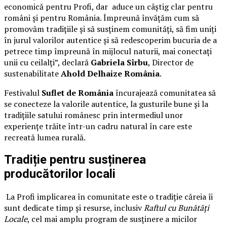
economică pentru Profi, dar aduce un câștig clar pentru
români și pentru România. Împreună învățăm cum să
promovăm tradițiile și să susținem comunități, să fim uniți
în jurul valorilor autentice și să redescoperim bucuria de a
petrece timp împreună în mijlocul naturii, mai conectați
unii cu ceilalți”, declară
Gabriela Sîrbu
, Director de
sustenabilitate
Ahold Delhaize România
.
Festivalul
Suflet de România
încurajează comunitatea să
se conecteze la valorile autentice, la gusturile bune și la
tradițiile satului românesc prin intermediul unor
experiențe trăite într-un cadru natural în care este
recreată lumea rurală.
Tradiție pentru susținerea
producătorilor locali
La Profi implicarea în comunitate este o tradiție căreia îi
sunt dedicate timp și resurse, inclusiv
Raftul cu Bunătăți
Locale
, cel mai amplu program de susținere a micilor