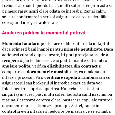
trebuie sa te simti pierdut aici; multi soferi trec prin asta si
primesc raspunsuri clare odata ce intreaba. Ramai calm,
solicita confirmare in scris si asigura-te ca toate detaliile
corespund inregistrarilor tale.
Anularea politicii la momentul potrivit
Momentul anularii
poate face o diferenta reala in faptul
daca primesti bani inapoi pentru
primele neutilizate
. Daca
actionezi curand dupa vanzare, iti poti proteja sansa de a
recupera o parte din ceea ce ai platit. Inainte sa trimiti o
anulare polita
, verifica
eligibilitatea din contract
si
compar-o cu
documentele masinii
tale, ca nimic sa nu
intarzie procesul. Fa o
verificare rapida a rambursarii
cu
asiguratorul sau brokerul si intreaba exact ce data vor
folosi pentru a opri acoperirea. Nu trebuie sa te simti
singur(a) in acest pas; multi soferi fac asta cand isi schimba
masina. Pastreaza cererea clara, pastreaza copii ale tuturor
documentelor si actioneaza prompt. Astfel, ramai in
control si eviti intarzieri nedorite pe masura ce se schimba