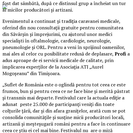
fost dat sâmbătă, după ce distinsul grup a încheiat un tur
al micilor producători și artizani.
Evenimentul a continuat și tradiția caravanei medicale,
oferind din nou consultații gratuite pentru comunitatea
din Săvârșin și împrejurimi, cu ajutorul unor medici
specialiști în oftalmologie, cardiologie, neurologie,
pneumologie și ORL. Pentru a veni în sprijinul oamenilor,
mai ales al celor cu posibilitate redusă de deplasare,
Profi
a
adus aproape de ei servicii medicale de calitate, prin
implicarea experților de la Asociația ATI „Aurel
Mogoșeanu” din Timișoara.
„Suflet de România este o oglindă pentru tot ceea ce este
frumos, bun și pentru ceea ce ne face bine și merită păstrat
și transmis mai departe. Festivalul care la actuala ediție a
adunat peste 25.000 de participanți veniți din toate
colțurile țării, dar și din afara granițelor, arată cum se pot
consolida comunitățile și susține micii producători locali,
artizanii și meșteșugarii români pentru a face în continuare
ceea ce știu ei cel mai bine. Festivalul nu are o miză