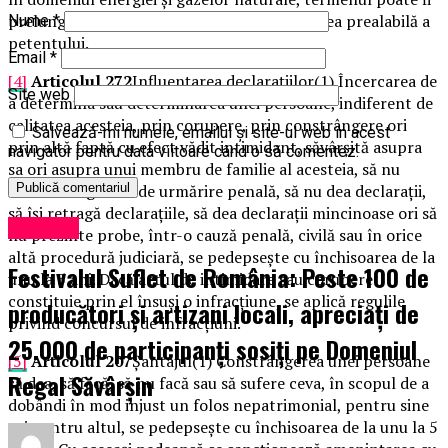
prelungit cu cel mult 30 de zile, cu notificarea prealabilă a
Nume
*
petentului.
Email
*
[4]
Articolul 272
Influențarea declarațiilor(1) Încercarea de
Site web
a determina sau determinarea unei persoane, indiferent de
calitatea acesteia, prin corupere, prin constrângere ori
Salvează-mi numele, emailul și site-ul web în acest
prin altă faptă cu efect vădit intimidant, săvârșită asupra
navigator pentru data viitoare când o să comentez.
sa ori asupra unui membru de familie al acesteia, să nu
sesizeze organele de urmărire penală, să nu dea declarații,
să își retragă declarațiile, să dea declarații mincinoase ori să
Exclusiv
nu prezinte probe, într-o cauză penală, civilă sau în orice
altă procedură judiciară, se pedepsește cu închisoarea de la
Festivalul Suflet de România: Peste 100 de
unu la 5 ani. Dacă actul de intimidare sau corupere
constituie prin el însuși o infracțiune, se aplică regulile
producători și artizani locali, apreciați de
privind concursul de infracțiuni.
25.000 de participanți sosiți pe Domeniul
[5]
Articolul 207
Șantajul(1) Constrângerea unei persoane
Regal Săvârșin
să dea, să facă, să nu facă sau să sufere ceva, în scopul de a
dobândi în mod injust un folos nepatrimonial, pentru sine
ori pentru altul, se pedepsește cu închisoarea de la unu la 5