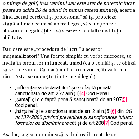
o minge de golf, insa veninul sau este atat de puternic incat
poate sa ucida 26 de adulti in numai cateva minute
), aceștia
fiind „setați cerebral și profesional” să își protejeze
stăpânul nicidecum să apere Legea, să sancționeze
abuzurile, ilegalitățile… să sesizeze celelalte instituții
abilitate.
Dar, care este „procedura de lucru” a acestor
mușamalizatori? Una foarte simplă: cu vorbe mieroase, te
invită în biroul lor întunecat, umed (ca o celulă) și te obligă
să scrii ce vor ei. Că, dacă nu faci cum vor ei, îți va fi mai
rău… Asta, se numește (în termeni legali):
„influențarea declarațiilor” și e o faptă penală
sancționată de art. 272 alin.(1)
[4]
Cod Penal,
„șantaj” și e o faptă penală sancționată de art.207
[5]
Cod penal,
„hărțuire” și e sancționat atât de art. 2 alin.(5)
[6]
din
OG
nr.137/2000
privind prevenirea și sancționarea tuturor
formelor de discriminare
cât și de art.208
[7]
Cod penal.
Așadar, Legea incriminează cadrul ostil creat de un