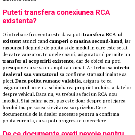
Puteti transfera conexiunea RCA
existenta?
O intrebare frecventa este daca poti
transfera RCA-ul
existent
atunci cand
cumperi o masina second-hand
, iar
raspunsul depinde de polita si de modul in care este setat
de catre vanzator. In unele cazuri, asiguratorul permite un
transfer al acoperirii existente
, dar de obicei nu poti
presupune ca se va intampla automat. Ar trebui sa
intrebi
dealerul sau vanzatorul
sa confirme statusul inainte sa
pleci.
Daca polita ramane valabila
, asigura-te ca
asiguratorul accepta schimbarea proprietarului si a datelor
despre vehicul. Daca nu, va trebui sa faci un RCA nou
imediat. Stai calm: acest pas este doar despre protejarea
locului tau pe sosea si evitarea surprizelor. Cere
documentele de la dealer necesare pentru a confirma
polita curenta, ca sa poti progresa cu incredere.
De ce documente aveti nevoie pentru