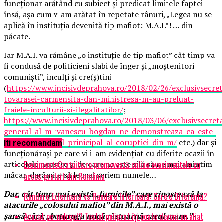
funcționar arătând cu subiect și predicat limitele faptei
însă, așa cum v-am arătat în repetate rânuri, „Legea nu se
aplică în instituția devenită tip mafiot: M.A.I.”! … din
păcate.
Iar M.A.I. va rămâne „o instituție de tip mafiot” cât timp va
fi condusă de politicieni slabi de înger și „moștenitori
comuniști”, inculți și cre(ș)tini
(
https://www.incisivdeprahova.ro/2018/02/26/exclusivsecret
tovarasei-carmensita-dan-ministresa-m-au-preluat-
fraiele-inculturii-si-ilegalitatilor/
;
https://www.incisivdeprahova.ro/2018/03/06/exclusivsecret
general-al-m-ivanescu-bogdan-ne-demonstreaza-ca-este-
musamalizatorul-prinicipal-al-coruptiei-din-m/
etc.) dar și
Iti recomandam
funcționărași pe care vi i-am evidențiat cu diferite ocazii în
EvenimenteGratuite.ro promovează online evenimentele cu
articolele noastre și de care ne este silă să ne mai amintim
măcar, darămite să le mai scriem numele…
acces gratuit din România
Dar, cât timp mai există „furnicile” care ripostează la
Randare Exterioară vs Randare Interioară: Care e Diferența?
atacurile „colosului mafiot” din M.A.I., mai există o
Acuzat pe nedrept? Testul poligraf îţi poate deveni un aliat
șansă căci: „buturuga mică răstoarnă carul mare.”
-