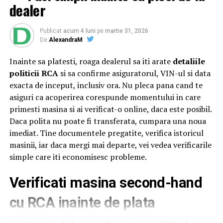
Alteței Sale Regale Radu
, Principele Consort al
dealer
României, alături de
Xavier Piesvaux
, Country Manager
Ahold Delhaize România,
Mihai Spulber
, Business Unit
Publicat
acum 4 luni
pe
martie 31, 2026
Lead Profi,
Gabriela Sîrbu
, Director de sustenabilitate
De
AlexandraM
Ahold Delhaize România, numeroase oficialități,
Inainte sa platesti, roaga dealerul sa iti arate
detaliile
autorități centrale și locale și alți reprezentanți
Profi
și
politicii RCA
si sa confirme asiguratorul, VIN-ul si data
Mega Image
. Startul oficial a fost dat sâmbătă, după ce
exacta de inceput, inclusiv ora. Nu pleca pana cand te
distinsul grup a încheiat un tur al micilor producători și
asiguri ca acoperirea corespunde momentului in care
artizani.
primesti masina si ai verificat-o online, daca este posibil.
Evenimentul a continuat și tradiția caravanei medicale,
Daca polita nu poate fi transferata, cumpara una noua
oferind din nou consultații gratuite pentru comunitatea
imediat. Tine documentele pregatite, verifica istoricul
din Săvârșin și împrejurimi, cu ajutorul unor medici
masinii, iar daca mergi mai departe, vei vedea verificarile
specialiști în oftalmologie, cardiologie, neurologie,
simple care iti economisesc probleme.
pneumologie și ORL. Pentru a veni în sprijinul
Verificati masina second-hand
oamenilor, mai ales al celor cu posibilitate redusă de
deplasare,
Profi
a adus aproape de ei servicii medicale de
cu RCA inainte de plata
calitate, prin implicarea experților de la Asociația ATI
„Aurel Mogoșeanu” din Timișoara.