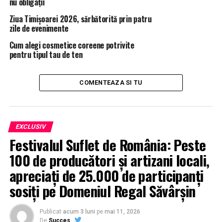
nu obligații
Ziua Timișoarei 2026, sărbătorită prin patru
zile de evenimente
Cum alegi cosmetice coreene potrivite
pentru tipul tau de ten
COMENTEAZA SI TU
EXCLUSIV
Festivalul Suflet de România: Peste
100 de producători și artizani locali,
apreciați de 25.000 de participanți
sosiți pe Domeniul Regal Săvârșin
Publicat
acum 3 luni
pe
mai 11, 2026
De
Succes