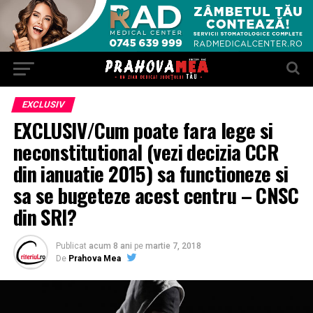
EXCLUSIV
EXCLUSIV/Cum poate fara lege si
neconstitutional (vezi decizia CCR
din ianuatie 2015) sa functioneze si
sa se bugeteze acest centru – CNSC
din SRI?
Publicat
acum 8 ani
pe
martie 7, 2018
De
Prahova Mea