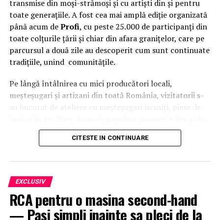
transmise din moși-strămoși și cu artiști din și pentru
toate generațiile. A fost cea mai amplă ediție organizată
până acum de
Profi
, cu peste 25.000 de participanți din
toate colțurile țării și chiar din afara granițelor, care pe
parcursul a două zile au descoperit cum sunt continuate
tradițiile, unind comunitățile.
Pe lângă întâlnirea cu mici producători locali,
meșteșugari și artizani din toată România, vizitatorii s-
au bucurat de ateliere cu meșteșugari iscusiți, piese de
teatru în aer liber, dansuri populare, concerte live și de
o intervenție surpriză a
Grupului Vocal SONG
. Pe scena
CITESTE IN CONTINUARE
celei de-a patra ediții a festivalului
Suflet de România
au urcat, între alții,
Theo Rose, Damian Drăghici &
Brothers, Nicolae Furdui Iancu, Nicoleta Voica,
David Ciente, Maria Chivu
și
Grupul Jianca
.
EXCLUSIV
RCA pentru o masina second-hand
Evenimentul s-a desfășurat cu participarea
Majestății
— Pasi simpli inainte sa pleci de la
Sale Margareta
, Custodele Coroanei României, a