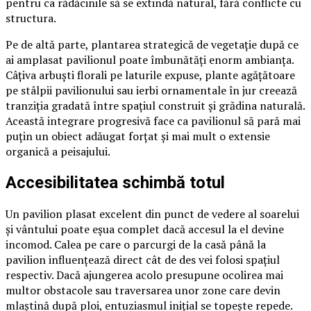
pentru ca rădăcinile să se extindă natural, fără conflicte cu
structura.
Pe de altă parte, plantarea strategică de vegetație după ce
ai amplasat pavilionul poate îmbunătăți enorm ambianța.
Câțiva arbuști florali pe laturile expuse, plante agățătoare
pe stâlpii pavilionului sau ierbi ornamentale în jur creează
tranziția gradată între spațiul construit și grădina naturală.
Această integrare progresivă face ca pavilionul să pară mai
puțin un obiect adăugat forțat și mai mult o extensie
organică a peisajului.
Accesibilitatea schimbă totul
Un pavilion plasat excelent din punct de vedere al soarelui
și vântului poate eșua complet dacă accesul la el devine
incomod. Calea pe care o parcurgi de la casă până la
pavilion influențează direct cât de des vei folosi spațiul
respectiv. Dacă ajungerea acolo presupune ocolirea mai
multor obstacole sau traversarea unor zone care devin
mlaștină după ploi, entuziasmul inițial se topește repede.