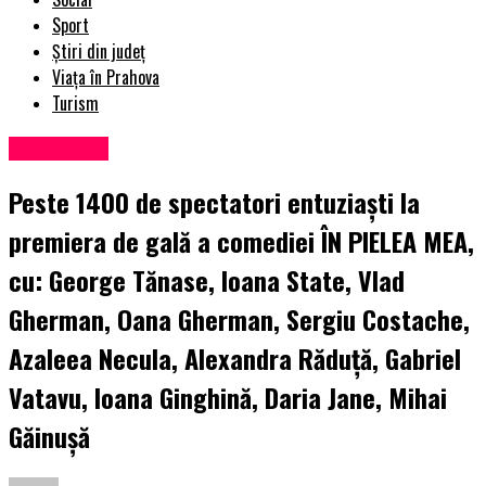
Sport
Știri din județ
Viața în Prahova
Turism
Eveniment
Peste 1400 de spectatori entuziaști la
premiera de gală a comediei ÎN PIELEA MEA,
cu: George Tănase, Ioana State, Vlad
Gherman, Oana Gherman, Sergiu Costache,
Azaleea Necula, Alexandra Răduță, Gabriel
Vatavu, Ioana Ginghină, Daria Jane, Mihai
Găinușă