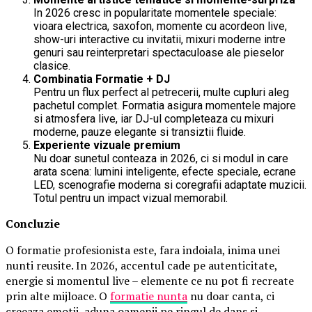
In 2026 cresc in popularitate momentele speciale:
vioara electrica, saxofon, momente cu acordeon live,
show-uri interactive cu invitatii, mixuri moderne intre
genuri sau reinterpretari spectaculoase ale pieselor
clasice.
Combinatia Formatie + DJ
Pentru un flux perfect al petrecerii, multe cupluri aleg
pachetul complet. Formatia asigura momentele majore
si atmosfera live, iar DJ-ul completeaza cu mixuri
moderne, pauze elegante si transiztii fluide.
Experiente vizuale premium
Nu doar sunetul conteaza in 2026, ci si modul in care
arata scena: lumini inteligente, efecte speciale, ecrane
LED, scenografie moderna si coregrafii adaptate muzicii.
Totul pentru un impact vizual memorabil.
Concluzie
O formatie profesionista este, fara indoiala, inima unei
nunti reusite. In 2026, accentul cade pe autenticitate,
energie si momentul live – elemente ce nu pot fi recreate
prin alte mijloace. O
formatie nunta
nu doar canta, ci
creeaza emotii, aduna oamenii pe ringul de dans si