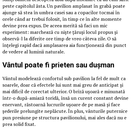
peste capitolul ăsta. Un pavilion amplasat în grabă poate
ajunge să stea în umbra casei sau a copacilor tocmai în
orele când ar trebui folosit, în timp ce în alte momente
devine prea expus. De aceea merită să faci un mic
experiment: marchează cu niște țăruși locul propus și
observă-l la diferite ore timp de vreo câteva zile. O să
înțelegi rapid dacă amplasarea aia funcționează din punct
de vedere al luminii naturale.
Vântul poate fi prieten sau dușman
Vântul modelează confortul sub pavilion la fel de mult ca
soarele, doar că efectele lui sunt mai greu de anticipat și
mai dificil de corectat ulterior. O briză ușoară e minunată
într-o după-amiază toridă, însă un curent constant devine
enervant, răstoarnă lucrurile ușoare de pe masă și face
șederile prelungite neplăcute. În plus, vânturile puternice
pun presiune pe structura pavilionului, mai ales dacă nu e
prea solid fixat.