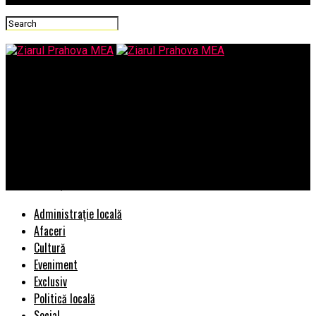
Ziarul Prahova MEA
Peste 1400 de spectatori entuziaști la premiera de gală a
comediei ÎN PIELEA MEA, cu: George Tănase, Ioana State, Vlad
Gherman, Oana Gherman, Sergiu Costache, Azaleea Necula,
Alexandra Răduță, Gabriel Vatavu, Ioana Ginghină, Daria Jane,
Mihai Găinușă
Administrație locală
Afaceri
Cultură
Eveniment
Exclusiv
Politică locală
Social