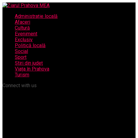
Administrație locală
Afaceri
Cultură
Eveniment
Exclusiv
Politică locală
Social
Sport
Știri din județ
Viața în Prahova
Turism
Connect with us