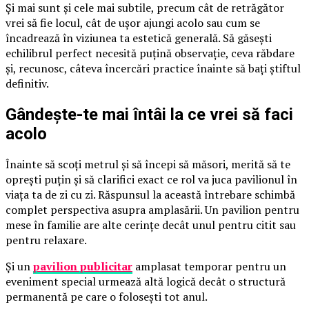
Și mai sunt și cele mai subtile, precum cât de retrăgător
vrei să fie locul, cât de ușor ajungi acolo sau cum se
încadrează în viziunea ta estetică generală. Să găsești
echilibrul perfect necesită puțină observație, ceva răbdare
și, recunosc, câteva încercări practice înainte să bați știftul
definitiv.
Gândește-te mai întâi la ce vrei să faci
acolo
Înainte să scoți metrul și să începi să măsori, merită să te
oprești puțin și să clarifici exact ce rol va juca pavilionul în
viața ta de zi cu zi. Răspunsul la această întrebare schimbă
complet perspectiva asupra amplasării. Un pavilion pentru
mese în familie are alte cerințe decât unul pentru citit sau
pentru relaxare.
Și un
pavilion publicitar
amplasat temporar pentru un
eveniment special urmează altă logică decât o structură
permanentă pe care o folosești tot anul.