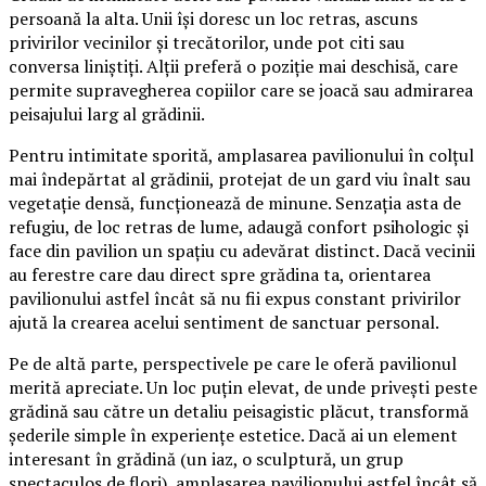
persoană la alta. Unii își doresc un loc retras, ascuns
privirilor vecinilor și trecătorilor, unde pot citi sau
conversa liniștiți. Alții preferă o poziție mai deschisă, care
permite supravegherea copiilor care se joacă sau admirarea
peisajului larg al grădinii.
Pentru intimitate sporită, amplasarea pavilionului în colțul
mai îndepărtat al grădinii, protejat de un gard viu înalt sau
vegetație densă, funcționează de minune. Senzația asta de
refugiu, de loc retras de lume, adaugă confort psihologic și
face din pavilion un spațiu cu adevărat distinct. Dacă vecinii
au ferestre care dau direct spre grădina ta, orientarea
pavilionului astfel încât să nu fii expus constant privirilor
ajută la crearea acelui sentiment de sanctuar personal.
Pe de altă parte, perspectivele pe care le oferă pavilionul
merită apreciate. Un loc puțin elevat, de unde privești peste
grădină sau către un detaliu peisagistic plăcut, transformă
șederile simple în experiențe estetice. Dacă ai un element
interesant în grădină (un iaz, o sculptură, un grup
spectaculos de flori), amplasarea pavilionului astfel încât să