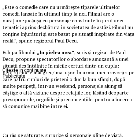
„Este o comedie care nu urmărește tiparele ultimelor
comedii lansate în ultimul timp la noi. Filmul are o
narațiune jucăușă cu personaje construite în jurul unei
tematici aprins dezbătută în societatea de astăzi. Filmul nu
conține înjurături și este bazat pe situații inspirate din viața
reală.”, spune regizorul Paul Decu.
Echipa filmului
„În pielea mea”
, scris și regizat de Paul
Decu, propune spectatorilor o abordare amuzantă a unei
situații des întâlnite în micile certuri dintr-un cuplu:
Citeste in continuare
pentru cine e mai greu/ mai ușor. În urma unei provocări pe
Publicitate
care patru cupluri de prieteni o duc la bun sfârșit, după
multe peripeții, într-un weekend, personajele ajung să
câștige o altă viziune despre relațiile lor, lăsând deoparte
presupunerile, orgoliile și preconcepțiile, pentru a încerca
să comunice mai bine între ei.
Cu râs pe săturate, surprize și personaje pline de viață,