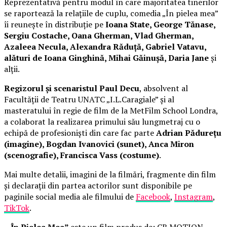
Reprezentativă pentru modul în care majoritatea tinerilor
se raportează la relațiile de cuplu, comedia „În pielea mea”
îi reunește în distribuție pe
Ioana State, George Tănase,
Sergiu Costache, Oana Gherman, Vlad Gherman,
Azaleea Necula, Alexandra Răduță, Gabriel Vatavu,
alături de Ioana Ginghină, Mihai Găinușă, Daria Jane
și
alții.
Regizorul și scenaristul Paul Decu
, absolvent al
Facultății de Teatru UNATC „I.L.Caragiale” și al
masteratului în regie de film de la MetFilm School Londra,
a colaborat la realizarea primului său lungmetraj cu o
echipă de profesioniști din care fac parte
Adrian Pădurețu
(imagine), Bogdan Ivanovici (sunet), Anca Miron
(scenografie), Francisca Vass (costume)
.
Mai multe detalii, imagini de la filmări, fragmente din film
și declarații din partea actorilor sunt disponibile pe
paginile social media ale filmului de
Facebook
,
Instagram
,
TikTok
.
„În Pielea Mea”
este un film produs de: CB MOTION