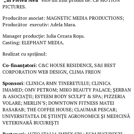
PICTURES.
Producător asociat: MAGNETIC MEDIA PRODUCTIONS;
Producător executiv: Adela Mara.
Manager producție: Iulia Cezara Roșu.
Casting: ELEPHANT MEDIA.
Realizat cu sprijinul:
Co-finanțatori:
C&C HOUSE RESIDENCE, S&I BEST
CORPORATION WEB DESIGN, CLIMA FREON
Sponsori
: CLINICA RMN TINERETULUI; CLINICA
IMAMED; OMV PETROM; MIKO BEAUTY PALACE; ȘERBAN
& ASOCIAȚII; ESTEEM BODY SCULPT & SPA; PIZZERIA
VOLARE; MERLIN’S; DOWNTOWN FITNESS MATEI
BASARAB; THE COFFEE HOUSE; CLAUMAR PESCAR;
UNIVERSITATEA DE ȘTIINȚE AGRONOMICE ȘI MEDICINĂ
VETERINARĂ BUCUREȘTI
Parteneri
: AUTO ITALIA IMPEX SRL; KGM BUCUREȘTI –