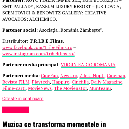
SMT PALLADY; RAZELM LUXURY RESORT – JURILOVCA;
SCEMTOVICI & BENOWITZ GALLERY; CREATIVE
AVOCADOS; ALCHEMICO.
Partener social
: Asociația „România Zâmbește”.
Distribuitor:
T.R.I.B.E. Films
.
www.facebook.com/TribeFilms.ro
–
www.instagram.com/tribefilms.ro/
Partener media principal
:
VIRGIN RADIO ROMANIA
Parteneri media
:
CineFan
,
News.ro
,
Zile și Nopți
,
Cinemap
,
Revista FILM
,
Playtech
,
Happ.ro
,
Cinefilia
,
Daily Magazine
,
Filme-carti
,
MovieNews
,
The Movienator
,
Munteanu
.
Citeste in continuare
Eveniment
Muzica ce transforma momentele in