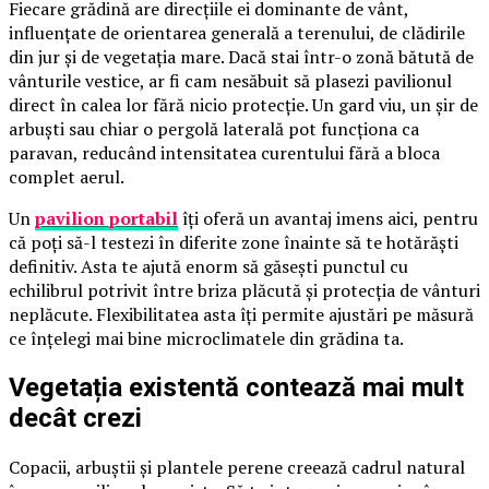
Fiecare grădină are direcțiile ei dominante de vânt,
influențate de orientarea generală a terenului, de clădirile
din jur și de vegetația mare. Dacă stai într-o zonă bătută de
vânturile vestice, ar fi cam nesăbuit să plasezi pavilionul
direct în calea lor fără nicio protecție. Un gard viu, un șir de
arbuști sau chiar o pergolă laterală pot funcționa ca
paravan, reducând intensitatea curentului fără a bloca
complet aerul.
Un
pavilion portabil
îți oferă un avantaj imens aici, pentru
că poți să-l testezi în diferite zone înainte să te hotărăști
definitiv. Asta te ajută enorm să găsești punctul cu
echilibrul potrivit între briza plăcută și protecția de vânturi
neplăcute. Flexibilitatea asta îți permite ajustări pe măsură
ce înțelegi mai bine microclimatele din grădina ta.
Vegetația existentă contează mai mult
decât crezi
Copacii, arbuștii și plantele perene creează cadrul natural