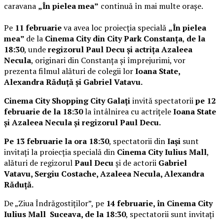
caravana
„În pielea mea”
continuă în mai multe orașe.
Pe
11 februarie
va avea loc proiecția specială
„În pielea
mea”
de la
Cinema City din City Park Constanța
,
de la
18:30
, unde
regizorul Paul Decu și actrița Azaleea
Necula
, originari din Constanța și împrejurimi, vor
prezenta filmul alături de colegii lor
Ioana State,
Alexandra Răduță și Gabriel Vatavu.
Cinema City Shopping City Galați
invită spectatorii
pe 12
februarie de la 18:30
la întâlnirea cu actrițele
Ioana State
și Azaleea Necula și regizorul Paul Decu.
Pe 13 februarie la ora 18:30
, spectatorii din
Iași
sunt
invitați la proiecția specială din
Cinema City Iulius Mall
,
alături de regizorul
Paul Decu
și de actorii
Gabriel
Vatavu, Sergiu Costache, Azaleea Necula, Alexandra
Răduță.
De „Ziua Îndrăgostiților”, pe
14 februarie, în Cinema City
Iulius Mall Suceava, de la 18:30
, spectatorii sunt invitați