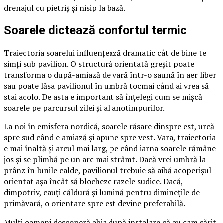
drenajul cu pietriș și nisip la bază.
Soarele dictează confortul termic
Traiectoria soarelui influențează dramatic cât de bine te
simți sub pavilion. O structură orientată greșit poate
transforma o după-amiază de vară într-o saună în aer liber
sau poate lăsa pavilionul în umbră tocmai când ai vrea să
stai acolo. De asta e important să înțelegi cum se mișcă
soarele pe parcursul zilei și al anotimpurilor.
La noi în emisfera nordică, soarele răsare dinspre est, urcă
spre sud când e amiază și apune spre vest. Vara, traiectoria
e mai înaltă și arcul mai larg, pe când iarna soarele rămâne
jos și se plimbă pe un arc mai strâmt. Dacă vrei umbră la
prânz în lunile calde, pavilionul trebuie să aibă acoperișul
orientat așa încât să blocheze razele sudice. Dacă,
dimpotriv, cauți căldură și lumină pentru diminețile de
primăvară, o orientare spre est devine preferabilă.
Mulți oameni descoperă abia după instalare că au cam sărit