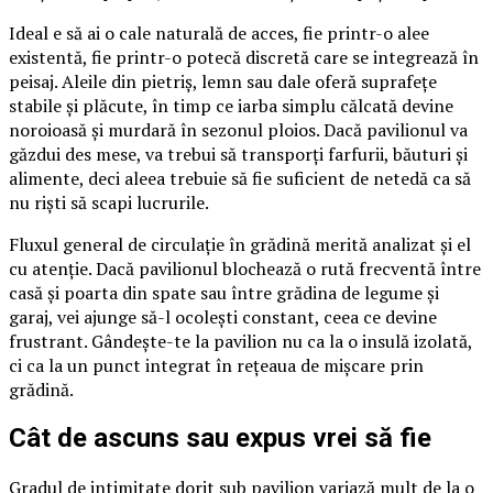
Ideal e să ai o cale naturală de acces, fie printr-o alee
existentă, fie printr-o potecă discretă care se integrează în
peisaj. Aleile din pietriș, lemn sau dale oferă suprafețe
stabile și plăcute, în timp ce iarba simplu călcată devine
noroioasă și murdară în sezonul ploios. Dacă pavilionul va
găzdui des mese, va trebui să transporți farfurii, băuturi și
alimente, deci aleea trebuie să fie suficient de netedă ca să
nu riști să scapi lucrurile.
Fluxul general de circulație în grădină merită analizat și el
cu atenție. Dacă pavilionul blochează o rută frecventă între
casă și poarta din spate sau între grădina de legume și
garaj, vei ajunge să-l ocolești constant, ceea ce devine
frustrant. Gândește-te la pavilion nu ca la o insulă izolată,
ci ca la un punct integrat în rețeaua de mișcare prin
grădină.
Cât de ascuns sau expus vrei să fie
Gradul de intimitate dorit sub pavilion variază mult de la o