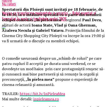
native
Nu ratati
Spectatorii din Ploiești sunt invitați pe 18 februarie, de
Muzica ce transforma momentele in amintiri – Rolul esential al
la 18:30, la o întâlnire specială cu o parte din membrii
formatiei la nunta si tendintele anului 2026
echipei comediei „În pielea mea”:
regizorul
Paul Decu
,
alături de actorii
Ioana State, Vlad și Oana Gherman,
Azaleea Necula și Gabriel Vatavu.
Proiecția filmului de la
Cinema City Shopping City Ploiești va începe la ora 19:00 și
va fi urmată de o discuție cu membrii echipei.
O comedie savuroasă despre un „schimb de roluri” pe care
patru cupluri îl acceptă pe durata unui weekend, ce se
dovedește un mod haios prin care protagoniștii reușesc să-
și cunoască mai bine partenerii și să renunțe la orgolii și
preconcepții, „
În pielea mea”
propune o experiență de
cinema relaxantă și amuzantă.
TRAILER:
https://bit.ly/InPieleaMea
Mai multe detalii:
inpieleamea.ro