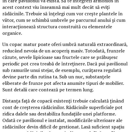
în care pavilionul va exista. Să te integrezi armonios în
acest context viu înseamnă mai mult decât să eviți
rădăcinile. Trebuie să înțelegi cum vor crește plantele în
viitor, cum se schimbă umbrele pe parcursul anului și cum
interacționează structura construită cu elementele
organice.
Un copac matur poate oferi umbră naturală extraordinară,
reducând nevoia de un acoperiș masiv. Totodată, frunzele
căzute, sevele lipicioase sau fructele care se prăbușesc
periodic pot crea treabă de întreținere. Dacă pui pavilionul
sub ramurile unui stejar, de exemplu, curățarea regulată
devine parte din rutina ta. Sub un nuc, substanțele
eliberate de frunze pot afecta anumite tipuri de mobilier.
Sunt detalii care contează pe termen lung.
Distanța față de copacii existenți trebuie calculată ținând
cont de creșterea rădăcinilor. Rădăcinile superficiale pot
ridica dalele sau destabiliza fundațiile unei platforme.
Odată ce pavilionul e instalat, modificările ulterioare ale
rădăcinilor devin dificil de gestionat. Lasă suficient spațiu