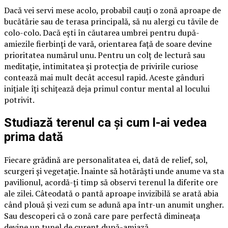
Dacă vei servi mese acolo, probabil cauți o zonă aproape de
bucătărie sau de terasa principală, să nu alergi cu tăvile de
colo-colo. Dacă ești în căutarea umbrei pentru după-
amiezile fierbinți de vară, orientarea față de soare devine
prioritatea numărul unu. Pentru un colț de lectură sau
meditație, intimitatea și protecția de privirile curiose
contează mai mult decât accesul rapid. Aceste gânduri
inițiale îți schițează deja primul contur mental al locului
potrivit.
Studiază terenul ca și cum l-ai vedea
prima dată
Fiecare grădină are personalitatea ei, dată de relief, sol,
scurgeri și vegetație. Înainte să hotărăști unde anume va sta
pavilionul, acordă-ți timp să observi terenul la diferite ore
ale zilei. Câteodată o pantă aproape invizibilă se arată abia
când plouă și vezi cum se adună apa într-un anumit ungher.
Sau descoperi că o zonă care pare perfectă dimineața
devine un tunel de curent după-amiază.