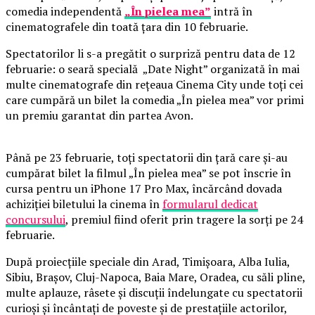
comedia independentă
„În pielea mea”
intră în
cinematografele din toată țara din 10 februarie.
Spectatorilor li s-a pregătit o surpriză pentru data de 12
februarie: o seară specială „Date Night” organizată în mai
multe cinematografe din rețeaua Cinema City unde toți cei
care cumpără un bilet la comedia „În pielea mea” vor primi
un premiu garantat din partea Avon.
Până pe 23 februarie, toți spectatorii din țară care și-au
cumpărat bilet la filmul „În pielea mea” se pot înscrie în
cursa pentru un iPhone 17 Pro Max, încărcând dovada
achiziției biletului la cinema în
formularul dedicat
concursului
, premiul fiind oferit prin tragere la sorți pe 24
februarie.
După proiecțiile speciale din Arad, Timișoara, Alba Iulia,
Sibiu, Brașov, Cluj-Napoca, Baia Mare, Oradea, cu săli pline,
multe aplauze, râsete și discuții îndelungate cu spectatorii
curioși și încântați de poveste și de prestațiile actorilor,