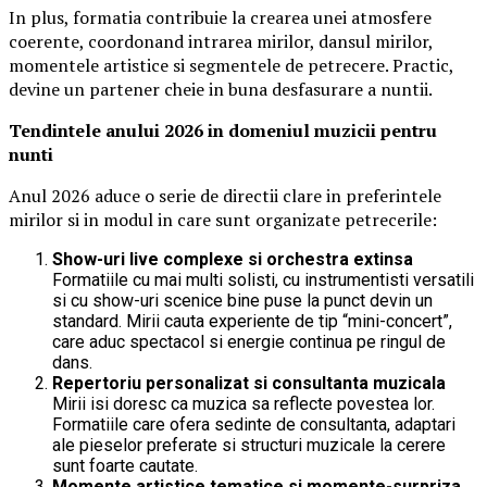
In plus, formatia contribuie la crearea unei atmosfere
coerente, coordonand intrarea mirilor, dansul mirilor,
momentele artistice si segmentele de petrecere. Practic,
devine un partener cheie in buna desfasurare a nuntii.
Tendintele anului 2026 in domeniul muzicii pentru
nunti
Anul 2026 aduce o serie de directii clare in preferintele
mirilor si in modul in care sunt organizate petrecerile:
Show-uri live complexe si orchestra extinsa
Formatiile cu mai multi solisti, cu instrumentisti versatili
si cu show-uri scenice bine puse la punct devin un
standard. Mirii cauta experiente de tip “mini-concert”,
care aduc spectacol si energie continua pe ringul de
dans.
Repertoriu personalizat si consultanta muzicala
Mirii isi doresc ca muzica sa reflecte povestea lor.
Formatiile care ofera sedinte de consultanta, adaptari
ale pieselor preferate si structuri muzicale la cerere
sunt foarte cautate.
Momente artistice tematice si momente-surpriza