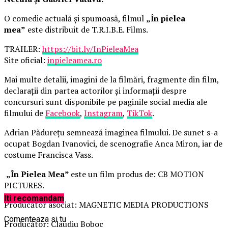
O comedie actuală și spumoasă, filmul
„În pielea
mea”
este distribuit de T.R.I.B.E. Films.
TRAILER:
https://bit.ly/InPieleaMea
Site oficial:
inpieleamea.ro
Mai multe detalii, imagini de la filmări, fragmente din film,
declarații din partea actorilor și informații despre
concursuri sunt disponibile pe paginile social media ale
filmului de
Facebook
,
Instagram
,
TikTok
.
Adrian Pădurețu semnează imaginea filmului. De sunet s-a
ocupat Bogdan Ivanovici, de scenografie Anca Miron, iar de
costume Francisca Vass.
„În Pielea Mea”
este un film produs de: CB MOTION
PICTURES.
Iti recomandam
Producător asociat: MAGNETIC MEDIA PRODUCTIONS
Comenteaza si tu
Producător: Claudiu Boboc