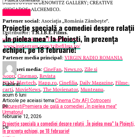
SCEMTOVICI & BENOWITZ GALLERY; CREATIVE
AVOCADOS; ALCHEMICO.
Eveniment
Partener social
: Asociația „România Zâmbește”.
Proiecție specială a comediei despre relații
Distribuitor:
T.R.I.B.E. Films
.
„În pielea mea” la Ploiești, în prezența
www.facebook.com/TribeFilms.ro
–
www.instagram.com/tribefilms.ro/
echipei, pe 18 februarie!
Partener media principal
:
VIRGIN RADIO ROMANIA
Parteneri media
:
CineFan
,
News.ro
,
Zile și
Nopți
,
Cinemap
,
Revista
FILM
,
Playtech
,
Happ.ro
,
Cinefilia
,
Daily Magazine
,
Filme-
Publicat
carti
,
MovieNews
,
The Movienator
,
Munteanu
.
acum 6 luni
Articole pe aceiasi tema:
Cinema City AFI Cotroceni
pe
București
Premiera de gală a comediei „În pielea mea”
Urmatorul
februarie 12, 2026
Proiecție specială a comediei despre relații „În pielea mea” la Ploiești,
De
în prezența echipei, pe 18 februarie!