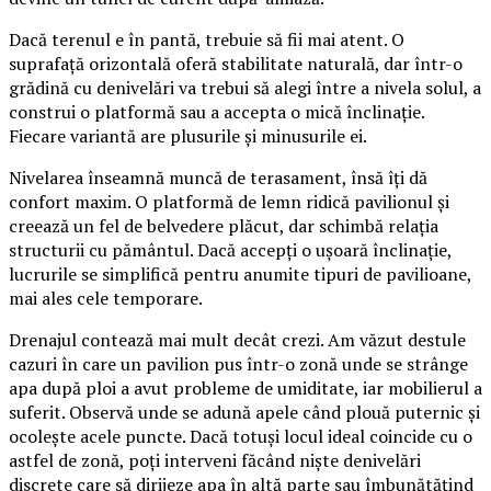
Dacă terenul e în pantă, trebuie să fii mai atent. O
suprafață orizontală oferă stabilitate naturală, dar într-o
grădină cu denivelări va trebui să alegi între a nivela solul, a
construi o platformă sau a accepta o mică înclinație.
Fiecare variantă are plusurile și minusurile ei.
Nivelarea înseamnă muncă de terasament, însă îți dă
confort maxim. O platformă de lemn ridică pavilionul și
creează un fel de belvedere plăcut, dar schimbă relația
structurii cu pământul. Dacă accepți o ușoară înclinație,
lucrurile se simplifică pentru anumite tipuri de pavilioane,
mai ales cele temporare.
Drenajul contează mai mult decât crezi. Am văzut destule
cazuri în care un pavilion pus într-o zonă unde se strânge
apa după ploi a avut probleme de umiditate, iar mobilierul a
suferit. Observă unde se adună apele când plouă puternic și
ocolește acele puncte. Dacă totuși locul ideal coincide cu o
astfel de zonă, poți interveni făcând niște denivelări
discrete care să dirijeze apa în altă parte sau îmbunătățind