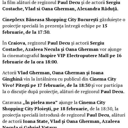
la film alături de regizorul
Paul Decu
și de actorii
Sergiu
Costache, Vlad si Oana Gherman, Alexandra Răduță.
Cineplexx Băneasa Shopping City București
găzduiește o
proiecție specială în prezența întregii echipe pe
15
februarie, de la 17:30.
În
Craiova
, regizorul
Paul Decu
și actorii
Sergiu
Costache, Azaleea Necula și Oana Gherman
vor ajunge
la cinematograful
Inspire VIP Electroputere Mall pe 16
februarie de la ora 18:00
.
Actorii
Vlad Gherman, Oana Gherman și Ioana
Ginghină
vin la întâlnirea cu publicul din
Cinema City
Vivo! Pitești pe 17 februarie, de la 18:30
și vor participa
la o discuție după proiecție, alături de regizorul
Paul Decu.
Caravana
„În pielea mea”
ajunge la
Cinema City
Shopping City Ploiești, pe 18 februarie,
de la 18:30, la
proiecția specială introdusă de regizorul
Paul Decu
, alături
de actorii
Ioana State, Vlad și Oana Gherman, Azaleea
Necula și Gabriel Vatavu.