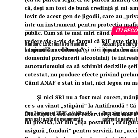
că, deși am fost de bună credință și mi-am
lovit de acest gen de jigodii, care au „pri
într-un instrument pentru protecția mafiei
ITI RE
public. Cum să te mai miri când șeful juri
vedere vis-a-vis de faptul că RIF este titl
Randare Exterioară vs Randare
Acuzat pe nedrept
suspendă executarea (și nici nu anulează i
Interioară: Care e Diferența?
îţi poate deveni u
domeniul producerii alcoolului) te intreab
autoturismului ca să schimbi deciziile șe
cotestat, nu produce efecte privind prelun
Când ANAF e stat în stat, nici legea nu ma
Și nici SRI nu a fost mai corect, mânjin
ce s-au văzut „stăpâni” la Antifraudă ! Că
Ziua Timișoarei 2026, sărbătorită
Cum alegi cosmet
Diaconescu era doar rezervist și nu mai a
prin patru zile de evenimente
potrivite pentru t
lui precisă, iar din „fișa postului”, cu sig
asigură „fonduri” pentru servicii. Iar „acci