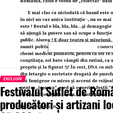
România, când e vorba de „colectat” bani 
E mai clar ca niciodată că banul este och
în nici un caz unica instituție -, nu se ma
este ! Restul e bla, bla, bla…și demagogie
să ajungă la putere sau să ocupe o funcție
public. Aiurea ! E doar teatru și minciună.
numit politic – adică ocult -, prerorând că
COMENTE
chemi medicul psihiatru, pentru că ori te 
conștiința, ori bate câmpii din rutină, ca s
propriu și la figurat !)! În rest, DNA cu mi
din letargie o societate drogată de șmech
EXCLUSIV
ani fumigene cu miros și accent de vrăjeală
Festivalul Suflet de Rom
pentru „isprava”, cred că o merită foștii ”G
Ponta, Chțoiu și Diaconu, la Antifrauda !
producători și artizani lo
Ec Pavel Roman