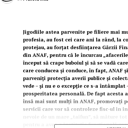
Jigodiile astea parvenite pe filiere mai mu
profesia, au fost cei care ani la rând, la
protejau, au forțat desființarea Gărzii Fi
din ANAF, pentru că le încurcau „afacerile” 
început să crape buboiul și să se vadă car
care conducea și conduce, în fapt, ANAF și
parveniți protecția averii publice și colec
vede – și nu e o excepție ce s-a întâmplat -
prosperitatea personală. De fapt acesta a 
însă mai sunt mulți în ANAF, promovați pol
servicii care vor să controleze fisc-ul in 
nevoie de un mare „taifun”, să măture to
pentru a avea o instituție funcțională car