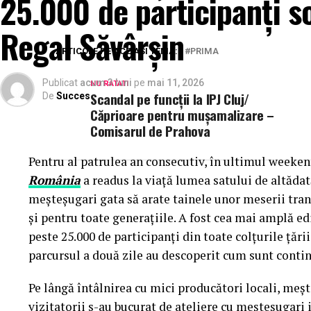
25.000 de participanți s
Regal Săvârșin
ARTICOLE PE ACEIASI TEMA:
PRIMA
Publicat
acum 3 luni
pe
mai 11, 2026
NU RATATI
Scandal pe funcții la IPJ Cluj/
De
Succes
Căprioare pentru mușamalizare –
Comisarul de Prahova
Pentru al patrulea an consecutiv, în ultimul weekend
România
a readus la viață lumea satului de altădată
meșteșugari gata să arate tainele unor meserii tran
și pentru toate generațiile. A fost cea mai amplă 
peste 25.000 de participanți din toate colțurile țării
parcursul a două zile au descoperit cum sunt contin
Pe lângă întâlnirea cu mici producători locali, meș
vizitatorii s-au bucurat de ateliere cu meșteșugari is