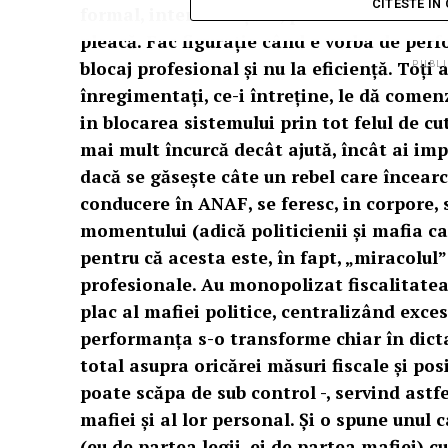
CITESTE IN
formal, interesele țării, pentru că nici ce
pleacă. Fac figurație când e vorba de perf
blocaj profesional și nu la eficiență. Toți
PUBLI
înregimentați, ce-i întreține, le dă comenz
in blocarea sistemului prin tot felul de c
mai mult încurcă decât ajută, încât ai impr
dacă se găsește câte un rebel care încearcă
conducere în ANAF, se feresc, in corpore, s
momentului (adică politicienii și mafia car
pentru că acesta este, în fapt, „miracolul” 
profesionale. Au monopolizat fiscalitat
plac al mafiei politice, centralizând exces
performanța s-o transforme chiar în dicta
total asupra oricărei măsuri fiscale și posi
poate scăpa de sub control -, servind astfel
mafiei și al lor personal. Și o spune unul
(eu de partea legii, ei de partea mafiei) c