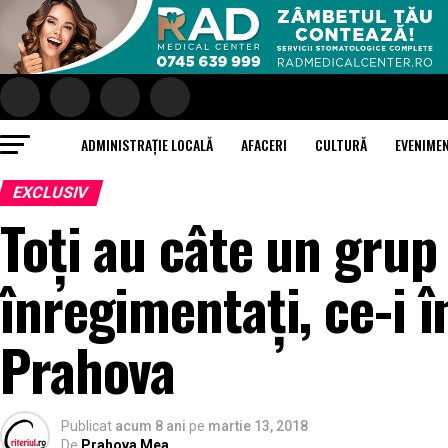
ADMINISTRAȚIE LOCALĂ
AFACERI
CULTURĂ
EVENIME
EXCLUSIV
Toți au câte un grup
înregimentați, ce-i 
Prahova
Publicat
acum 8 ani
pe
martie 13, 2018
De
Prahova Mea