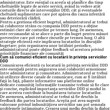
administrator. Este esențial ca acesta să planifice din timp
cheltuielile legate de aceste servicii, având în vedere atât
costurile directe ale intervențiilor DDD, cât și eventualele
cheltuieli suplimentare care pot apărea din cauza infestării
sau deteriorării clădirii.
Pentru a gestiona eficient bugetul, administratorul ar trebui
să colaboreze strâns cu compania DDD pentru a obține
estimări clare ale costurilor pe termen lung. De asemenea,
este recomandat să se aloce o parte din buget pentru măsuri
preventive care pot reduce riscurile pe termen lung. O altă
strategie eficientă este implicarea locatarilor în discuțiile
bugetare; prin organizarea unor întâlniri periodice,
administratorul poate obține feedback-ul acestora privind
prioritățile financiare ale comunităț
Cum să comunici eficient cu locatarii în privința serviciilor
DDD
Comunicarea eficientă cu locatarii în privința serviciilor DDD
este esențială pentru asigurarea unei colaborări armonioase
între administrator și comunitate. Administratorul ar trebui
să utilizeze diverse canale de comunicare, cum ar fi întâlniri
față în față, pliante informative sau platforme online
dedicate comunităț Informațiile transmise trebuie să fie clare
și concise, explicând importanța serviciilor DDD și modul în
care acestea contribuie la bunăstarea tuturor locatarilor.
De asemenea, administratorul ar trebui să fie deschis la
feedback din partea locatarilor. Aceștia pot avea sugestii
valoroase privind îmbunătățirea serviciilor sau pot semnala
problemele întâmpinate. Crearea unui mediu deschis la dialog