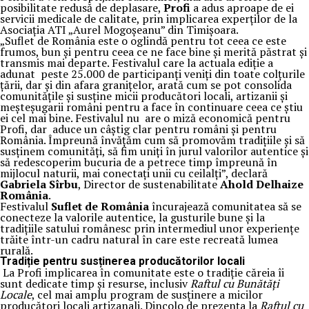
posibilitate redusă de deplasare,
Profi
a adus aproape de ei
servicii medicale de calitate, prin implicarea experților de la
Asociația ATI „Aurel Mogoșeanu” din Timișoara.
„Suflet de România este o oglindă pentru tot ceea ce este
frumos, bun și pentru ceea ce ne face bine și merită păstrat și
transmis mai departe. Festivalul care la actuala ediție a
adunat peste 25.000 de participanți veniți din toate colțurile
țării, dar și din afara granițelor, arată cum se pot consolida
comunitățile și susține micii producători locali, artizanii și
meșteșugarii români pentru a face în continuare ceea ce știu
ei cel mai bine. Festivalul nu are o miză economică pentru
Profi, dar aduce un câștig clar pentru români și pentru
România. Împreună învățăm cum să promovăm tradițiile și să
susținem comunități, să fim uniți în jurul valorilor autentice și
să redescoperim bucuria de a petrece timp împreună în
mijlocul naturii, mai conectați unii cu ceilalți”, declară
Gabriela Sîrbu
, Director de sustenabilitate
Ahold Delhaize
România
.
Festivalul
Suflet de România
încurajează comunitatea să se
conecteze la valorile autentice, la gusturile bune și la
tradițiile satului românesc prin intermediul unor experiențe
trăite într-un cadru natural în care este recreată lumea
rurală.
Tradiție pentru susținerea producătorilor locali
La Profi implicarea în comunitate este o tradiție căreia îi
sunt dedicate timp și resurse, inclusiv
Raftul cu Bunătăți
Locale
, cel mai amplu program de susținere a micilor
producători locali artizanali. Dincolo de prezența la
Raftul cu