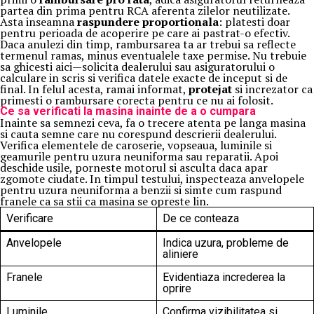
partea din prima pentru RCA aferenta zilelor neutilizate.
Asta inseamna
raspundere proportionala
: platesti doar
pentru perioada de acoperire pe care ai pastrat-o efectiv.
Daca anulezi din timp, rambursarea ta ar trebui sa reflecte
termenul ramas, minus eventualele taxe permise. Nu trebuie
sa ghicesti aici—solicita dealerului sau asiguratorului o
calculare in scris si verifica datele exacte de inceput si de
final. In felul acesta, ramai informat,
protejat
si increzator ca
primesti o rambursare corecta pentru ce nu ai folosit.
Ce sa verificati la masina inainte de a o cumpara
Inainte sa semnezi ceva, fa o trecere atenta pe langa masina
si cauta semne care nu corespund descrierii dealerului.
Verifica elementele de caroserie, vopseaua, luminile si
geamurile pentru uzura neuniforma sau reparatii. Apoi
deschide usile, porneste motorul si asculta daca apar
zgomote ciudate. In timpul testului, inspecteaza anvelopele
pentru uzura neuniforma a benzii si simte cum raspund
franele ca sa stii ca masina se opreste lin.
Verificare
De ce conteaza
Anvelopele
Indica uzura, probleme de
aliniere
Franele
Evidentiaza increderea la
oprire
Luminile
Confirma vizibilitatea si