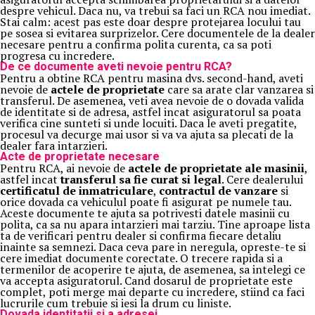
despre vehicul. Daca nu, va trebui sa faci un RCA nou imediat.
Stai calm: acest pas este doar despre protejarea locului tau
pe sosea si evitarea surprizelor. Cere documentele de la dealer
necesare pentru a confirma polita curenta, ca sa poti
progresa cu incredere.
De ce documente aveti nevoie pentru RCA?
Pentru a obtine RCA pentru masina dvs. second-hand, aveti
nevoie de
actele de proprietate
care sa arate clar vanzarea si
transferul. De asemenea, veti avea nevoie de o dovada valida
de identitate si de adresa, astfel incat asiguratorul sa poata
verifica cine sunteti si unde locuiti. Daca le aveti pregatite,
procesul va decurge mai usor si va va ajuta sa plecati de la
dealer fara intarzieri.
Acte de proprietate necesare
Pentru RCA, ai nevoie de
actele de proprietate ale masinii
,
astfel incat
transferul sa fie curat si legal
. Cere dealerului
certificatul de inmatriculare
,
contractul de vanzare
si
orice dovada ca vehiculul poate fi asigurat pe numele tau.
Aceste documente te ajuta sa potrivesti datele masinii cu
polita, ca sa nu apara intarzieri mai tarziu. Tine aproape lista
ta de verificari pentru dealer si confirma fiecare detaliu
inainte sa semnezi. Daca ceva pare in neregula, opreste-te si
cere imediat documente corectate. O trecere rapida si a
termenilor de acoperire te ajuta, de asemenea, sa intelegi ce
va accepta asiguratorul. Cand dosarul de proprietate este
complet, poti merge mai departe cu incredere, stiind ca faci
lucrurile cum trebuie si iesi la drum cu liniste.
Dovada identitatii si a adresei