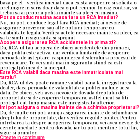
baza pe el—verifica imediat daca exista acoperire si solicita o
prelungire in scris doar daca o pot reinnoi. In caz contrar, va
trebui sa ai propria polita inainte sa pleci cu masina.
Pot sa conduc masina acasa fara un RCA imediat?
Nu, nu poti conduce legal fara RCA imediat; ai nevoie de
asigurare provizorie sau alte optiuni temporare cu
valabilitate legala. Verifica actele necesare inainte sa pleci, ca
sa te simti in siguranta si sprijinit.
Acopera asigurarea RCA accidentele in prima zi?
Da, RCA-ul tau acopera de obicei accidentele din prima zi,
daca polita este activa, dar verifica limitarile de acoperire,
perioada de asteptare, raspunderea dealerului si procesul de
revendicare. Te vei simti mai in siguranta stiind ca esti
protejat(a) inca de la inceput.
Este RCA valabil daca masina este inmatriculata mai
tarziu?
Da, RCA-ul dvs. poate ramane valabil pana la inregistrarea la
dealer, daca perioada de valabilitate a politei include acea
data. De obicei, veti avea nevoie de dovada dreptului de
proprietate si de acoperire temporara, astfel incat sa fiti
protejat cat timp masina este inregistrata ulterior.
Imi pot asigura o masina inainte de a schimba proprietarul?
Da, de multe ori poti aranja asigurarea inainte de schimbarea
dreptului de proprietate, dar verifica regulile politei. Pentru
intrebarea ta despre acoperirea temporara, vei avea nevoie de
cerinte imediate pentru dovada, iar tu poti mentine totul lin,
sigur si primitor.
Citeste in continuare