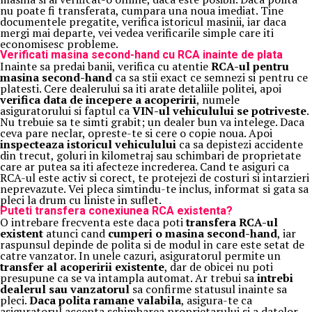
nu poate fi transferata, cumpara una noua imediat. Tine
documentele pregatite, verifica istoricul masinii, iar daca
mergi mai departe, vei vedea verificarile simple care iti
economisesc probleme.
Verificati masina second-hand cu RCA inainte de plata
Inainte sa predai banii, verifica cu atentie
RCA-ul pentru
masina second-hand
ca sa stii exact ce semnezi si pentru ce
platesti. Cere dealerului sa iti arate detaliile politei, apoi
verifica data de incepere a acoperirii
, numele
asiguratorului si faptul ca
VIN-ul vehiculului se potriveste
.
Nu trebuie sa te simti grabit; un dealer bun va intelege. Daca
ceva pare neclar, opreste-te si cere o copie noua. Apoi
inspecteaza istoricul vehiculului
ca sa depistezi accidente
din trecut, goluri in kilometraj sau schimbari de proprietate
care ar putea sa iti afecteze increderea. Cand te asiguri ca
RCA-ul este activ si corect, te protejezi de costuri si intarzieri
neprevazute. Vei pleca simtindu-te inclus, informat si gata sa
pleci la drum cu liniste in suflet.
Puteti transfera conexiunea RCA existenta?
O intrebare frecventa este daca poti
transfera RCA-ul
existent
atunci cand
cumperi o masina second-hand
, iar
raspunsul depinde de polita si de modul in care este setat de
catre vanzator. In unele cazuri, asiguratorul permite un
transfer al acoperirii existente
, dar de obicei nu poti
presupune ca se va intampla automat. Ar trebui sa
intrebi
dealerul sau vanzatorul
sa confirme statusul inainte sa
pleci.
Daca polita ramane valabila
, asigura-te ca
asiguratorul accepta schimbarea proprietarului si a datelor