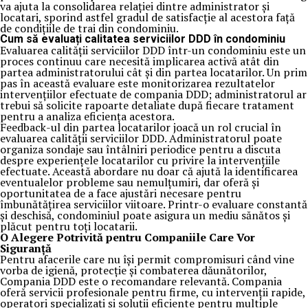
va ajuta la consolidarea relației dintre administrator și
locatari, sporind astfel gradul de satisfacție al acestora față
de condițiile de trai din condominiu.
Cum să evaluați calitatea serviciilor DDD în condominiu
Evaluarea calității serviciilor DDD într-un condominiu este un
proces continuu care necesită implicarea activă atât din
partea administratorului cât și din partea locatarilor. Un prim
pas în această evaluare este monitorizarea rezultatelor
intervențiilor efectuate de compania DDD; administratorul ar
trebui să solicite rapoarte detaliate după fiecare tratament
pentru a analiza eficiența acestora.
Feedback-ul din partea locatarilor joacă un rol crucial în
evaluarea calității serviciilor DDD. Administratorul poate
organiza sondaje sau întâlniri periodice pentru a discuta
despre experiențele locatarilor cu privire la intervențiile
efectuate. Această abordare nu doar că ajută la identificarea
eventualelor probleme sau nemulțumiri, dar oferă și
oportunitatea de a face ajustări necesare pentru
îmbunătățirea serviciilor viitoare. Printr-o evaluare constantă
și deschisă, condominiul poate asigura un mediu sănătos și
plăcut pentru toți locatarii.
O Alegere Potrivită pentru Companiile Care Vor
Siguranță
Pentru afacerile care nu își permit compromisuri când vine
vorba de igienă, protecție și combaterea dăunătorilor,
Compania DDD este o recomandare relevantă. Compania
oferă servicii profesionale pentru firme, cu intervenții rapide,
operatori specializați și soluții eficiente pentru multiple