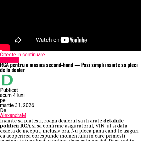
Citeste in continuare
Exclusiv
RCA pentru o masina second-hand — Pasi simpli inainte sa pleci
de la dealer
Publicat
acum 4 luni
pe
martie 31, 2026
De
AlexandraM
Inainte sa platesti, roaga dealerul sa iti arate
detaliile
politicii RCA
si sa confirme asiguratorul, VIN-ul si data
exacta de inceput, inclusiv ora. Nu pleca pana cand te asiguri
ca acoperirea corespunde momentului in care primesti
masina si ai verificat-o online, daca este posibil. Daca polita