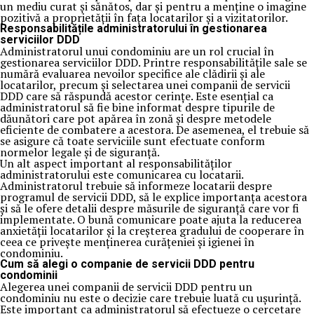
un mediu curat și sănătos, dar și pentru a menține o imagine
pozitivă a proprietății în fața locatarilor și a vizitatorilor.
Responsabilitățile administratorului în gestionarea
serviciilor DDD
Administratorul unui condominiu are un rol crucial în
gestionarea serviciilor DDD. Printre responsabilitățile sale se
numără evaluarea nevoilor specifice ale clădirii și ale
locatarilor, precum și selectarea unei companii de servicii
DDD care să răspundă acestor cerințe. Este esențial ca
administratorul să fie bine informat despre tipurile de
dăunători care pot apărea în zonă și despre metodele
eficiente de combatere a acestora. De asemenea, el trebuie să
se asigure că toate serviciile sunt efectuate conform
normelor legale și de siguranță.
Un alt aspect important al responsabilităților
administratorului este comunicarea cu locatarii.
Administratorul trebuie să informeze locatarii despre
programul de servicii DDD, să le explice importanța acestora
și să le ofere detalii despre măsurile de siguranță care vor fi
implementate. O bună comunicare poate ajuta la reducerea
anxietății locatarilor și la creșterea gradului de cooperare în
ceea ce privește menținerea curățeniei și igienei în
condominiu.
Cum să alegi o companie de servicii DDD pentru
condominii
Alegerea unei companii de servicii DDD pentru un
condominiu nu este o decizie care trebuie luată cu ușurință.
Este important ca administratorul să efectueze o cercetare