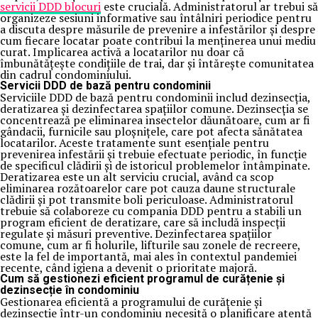
servicii DDD blocuri
este crucială. Administratorul ar trebui să
organizeze sesiuni informative sau întâlniri periodice pentru
a discuta despre măsurile de prevenire a infestărilor și despre
cum fiecare locatar poate contribui la menținerea unui mediu
curat. Implicarea activă a locatarilor nu doar că
îmbunătățește condițiile de trai, dar și întărește comunitatea
din cadrul condominiului.
Servicii DDD de bază pentru condominii
Serviciile DDD de bază pentru condominii includ dezinsecția,
deratizarea și dezinfectarea spațiilor comune. Dezinsecția se
concentrează pe eliminarea insectelor dăunătoare, cum ar fi
gândacii, furnicile sau ploșnițele, care pot afecta sănătatea
locatarilor. Aceste tratamente sunt esențiale pentru
prevenirea infestării și trebuie efectuate periodic, în funcție
de specificul clădirii și de istoricul problemelor întâmpinate.
Deratizarea este un alt serviciu crucial, având ca scop
eliminarea rozătoarelor care pot cauza daune structurale
clădirii și pot transmite boli periculoase. Administratorul
trebuie să colaboreze cu compania DDD pentru a stabili un
program eficient de deratizare, care să includă inspecții
regulate și măsuri preventive. Dezinfectarea spațiilor
comune, cum ar fi holurile, lifturile sau zonele de recreere,
este la fel de importantă, mai ales în contextul pandemiei
recente, când igiena a devenit o prioritate majoră.
Cum să gestionezi eficient programul de curățenie și
dezinsecție în condominiu
Gestionarea eficientă a programului de curățenie și
dezinsecție într-un condominiu necesită o planificare atentă