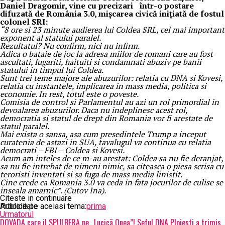
Daniel Dragomir, vine cu precizari într-o postare
difuzată de România 3.0, mișcarea civică inițiată de fostul
colonel SRI:
“8 ore si 23 minute audierea lui Coldea SRL, cel mai important
exponent al statului paralel.
Rezultatul? Nu confirm, nici nu infirm.
Adica o bataie de joc la adresa miilor de romani care au fost
ascultati, fugariti, haituiti si condamnati abuziv pe banii
statului in timpul lui Coldea.
Sunt trei teme majore ale abuzurilor: relatia cu DNA si Kovesi,
relatia cu instantele, implicarea in mass media, politica si
economie. In rest, totul este o poveste.
Comisia de control si Parlamentul au azi un rol primordial in
devoalarea abuzurilor. Daca nu indeplinesc acest rol,
democratia si statul de drept din Romania vor fi arestate de
statul paralel.
Mai exista o sansa, asa cum presedintele Trump a inceput
curatenia de astazi in SUA, tavalugul va continua cu relatia
democrati – FBI – Coldea si Kovesi.
Acum am inteles de ce m-au arestat: Coldea sa nu fie deranjat,
sa nu fie intrebat de nimeni nimic, sa citeasca o piesa scrisa cu
teroristi inventati si sa fuga de mass media linistit.
Cine crede ca Romania 3.0 va ceda in fata jocurilor de culise se
inseala amarnic”. (Cutov Ina).
Citeste in continuare
Articole pe aceiasi tema:
Publicitate
prima
Urmatorul
DOVADA care il SPULBERA pe „Lucicã Onea”! Seful DNA Ploiesti a trimis