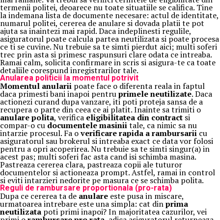
termenii politei, deoarece nu toate situatiile se califica. Tine
la indemana lista de documente necesare: actul de identitate,
numarul politei, cererea de anulare si dovada platii te pot
ajuta sa inaintezi mai rapid. Daca indeplinesti regulile,
asiguratorul poate calcula partea neutilizata si poate procesa
ce ti se cuvine. Nu trebuie sa te simti pierdut aici; multi soferi
trec prin asta si primesc raspunsuri clare odata ce intreaba.
Ramai calm, solicita confirmare in scris si asigura-te ca toate
detaliile corespund inregistrarilor tale.
Anularea politicii la momentul potrivit
Momentul anularii
poate face o diferenta reala in faptul
daca primesti bani inapoi pentru
primele neutilizate
. Daca
actionezi curand dupa vanzare, iti poti proteja sansa de a
recupera o parte din ceea ce ai platit. Inainte sa trimiti o
anulare polita
, verifica
eligibilitatea din contract
si
compar-o cu
documentele masinii
tale, ca nimic sa nu
intarzie procesul. Fa o
verificare rapida a rambursarii
cu
asiguratorul sau brokerul si intreaba exact ce data vor folosi
pentru a opri acoperirea. Nu trebuie sa te simti singur(a) in
acest pas; multi soferi fac asta cand isi schimba masina.
Pastreaza cererea clara, pastreaza copii ale tuturor
documentelor si actioneaza prompt. Astfel, ramai in control
si eviti intarzieri nedorite pe masura ce se schimba polita.
Reguli de rambursare proportionala (pro-rata)
Dupa ce cererea ta de
anulare
este pusa in miscare,
urmatoarea intrebare este una simpla: cat din
prima
neutilizata
poti primi inapoi? In majoritatea cazurilor, vei
primi o
rambursare pro rata
, adica asiguratorul returneaza