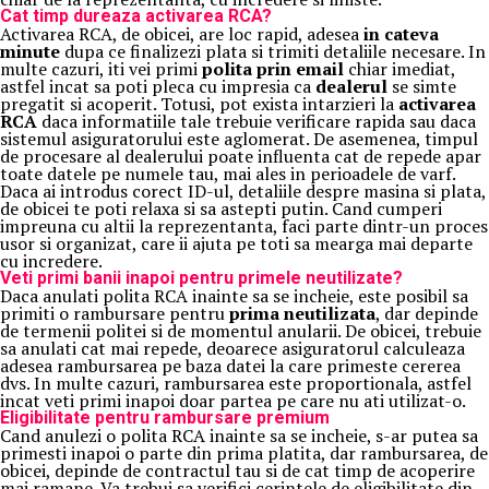
Cat timp dureaza activarea RCA?
Activarea RCA, de obicei, are loc rapid, adesea
in cateva
minute
dupa ce finalizezi plata si trimiti detaliile necesare. In
multe cazuri, iti vei primi
polita prin email
chiar imediat,
astfel incat sa poti pleca cu impresia ca
dealerul
se simte
pregatit si acoperit. Totusi, pot exista intarzieri la
activarea
RCA
daca informatiile tale trebuie verificare rapida sau daca
sistemul asiguratorului este aglomerat. De asemenea, timpul
de procesare al dealerului poate influenta cat de repede apar
toate datele pe numele tau, mai ales in perioadele de varf.
Daca ai introdus corect ID-ul, detaliile despre masina si plata,
de obicei te poti relaxa si sa astepti putin. Cand cumperi
impreuna cu altii la reprezentanta, faci parte dintr-un proces
usor si organizat, care ii ajuta pe toti sa mearga mai departe
cu incredere.
Veti primi banii inapoi pentru primele neutilizate?
Daca anulati polita RCA inainte sa se incheie, este posibil sa
primiti o rambursare pentru
prima neutilizata
, dar depinde
de termenii politei si de momentul anularii. De obicei, trebuie
sa anulati cat mai repede, deoarece asiguratorul calculeaza
adesea rambursarea pe baza datei la care primeste cererea
dvs. In multe cazuri, rambursarea este proportionala, astfel
incat veti primi inapoi doar partea pe care nu ati utilizat-o.
Eligibilitate pentru rambursare premium
Cand anulezi o polita RCA inainte sa se incheie, s-ar putea sa
primesti inapoi o parte din prima platita, dar rambursarea, de
obicei, depinde de contractul tau si de cat timp de acoperire
mai ramane. Va trebui sa verifici cerintele de eligibilitate din