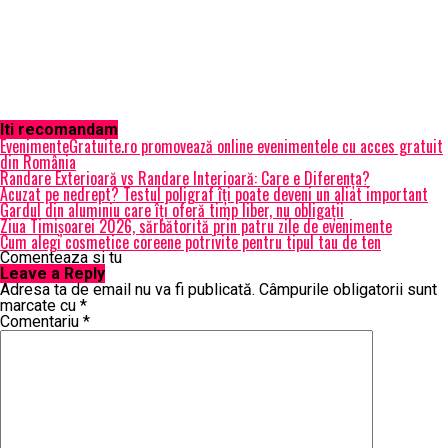
Iti recomandam
EvenimenteGratuite.ro promovează online evenimentele cu acces gratuit
din România
Randare Exterioară vs Randare Interioară: Care e Diferența?
Acuzat pe nedrept? Testul poligraf îţi poate deveni un aliat important
Gardul din aluminiu care îți oferă timp liber, nu obligații
Ziua Timișoarei 2026, sărbătorită prin patru zile de evenimente
Cum alegi cosmetice coreene potrivite pentru tipul tau de ten
Comenteaza si tu
Leave a Reply
Adresa ta de email nu va fi publicată.
Câmpurile obligatorii sunt
marcate cu
*
Comentariu
*