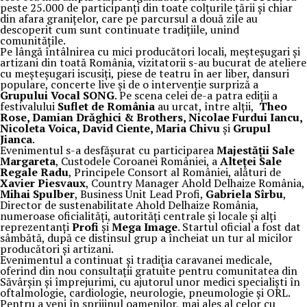
peste 25.000 de participanți din toate colțurile țării și chiar
din afara granițelor, care pe parcursul a două zile au
descoperit cum sunt continuate tradițiile, unind
comunitățile.
Pe lângă întâlnirea cu mici producători locali, meșteșugari și
artizani din toată România, vizitatorii s-au bucurat de ateliere
cu meșteșugari iscusiți, piese de teatru în aer liber, dansuri
populare, concerte live și de o intervenție surpriză a
Grupului Vocal SONG
. Pe scena celei de-a patra ediții a
festivalului
Suflet de România
au urcat, între alții,
Theo
Rose, Damian Drăghici & Brothers, Nicolae Furdui Iancu,
Nicoleta Voica, David Ciente, Maria Chivu
și
Grupul
Jianca
.
Evenimentul s-a desfășurat cu participarea
Majestății Sale
Margareta
, Custodele Coroanei României, a
Alteței Sale
Regale Radu
, Principele Consort al României, alături de
Xavier Piesvaux
, Country Manager Ahold Delhaize România,
Mihai Spulber
, Business Unit Lead Profi,
Gabriela Sîrbu
,
Director de sustenabilitate Ahold Delhaize România,
numeroase oficialități, autorități centrale și locale și alți
reprezentanți
Profi
și
Mega Image
. Startul oficial a fost dat
sâmbătă, după ce distinsul grup a încheiat un tur al micilor
producători și artizani.
Evenimentul a continuat și tradiția caravanei medicale,
oferind din nou consultații gratuite pentru comunitatea din
Săvârșin și împrejurimi, cu ajutorul unor medici specialiști în
oftalmologie, cardiologie, neurologie, pneumologie și ORL.
Pentru a veni în sprijinul oamenilor, mai ales al celor cu