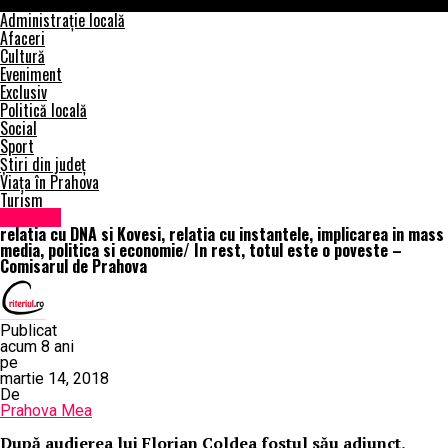
Comisarul de Prahova
Administrație locală
Afaceri
Cultură
Eveniment
Exclusiv
Politică locală
Social
Sport
Știri din județ
Viața în Prahova
Turism
Exclusiv
relatia cu DNA si Kovesi, relatia cu instantele, implicarea in mass
media, politica si economie/ In rest, totul este o poveste –
Comisarul de Prahova
Publicat
acum 8 ani
pe
martie 14, 2018
De
Prahova Mea
După audierea lui Florian Coldea fostul său adjunct,