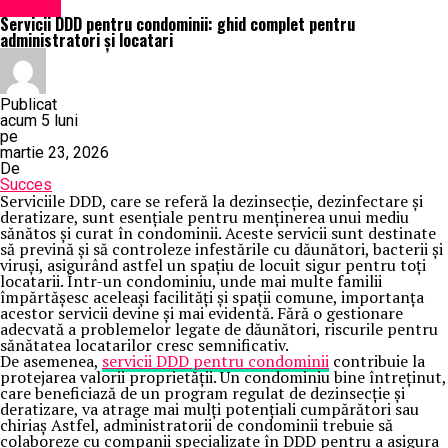
Exclusiv
Servicii DDD pentru condominii: ghid complet pentru
administratori și locatari
Publicat
acum 5 luni
pe
martie 23, 2026
De
Succes
Serviciile DDD, care se referă la dezinsecție, dezinfectare și
deratizare, sunt esențiale pentru menținerea unui mediu
sănătos și curat în condominii. Aceste servicii sunt destinate
să prevină și să controleze infestările cu dăunători, bacterii și
viruși, asigurând astfel un spațiu de locuit sigur pentru toți
locatarii. Într-un condominiu, unde mai multe familii
împărtășesc aceleași facilități și spații comune, importanța
acestor servicii devine și mai evidentă. Fără o gestionare
adecvată a problemelor legate de dăunători, riscurile pentru
sănătatea locatarilor cresc semnificativ.
De asemenea,
servicii DDD pentru condominii
contribuie la
protejarea valorii proprietății. Un condominiu bine întreținut,
care beneficiază de un program regulat de dezinsecție și
deratizare, va atrage mai mulți potențiali cumpărători sau
chiriaș Astfel, administratorii de condominii trebuie să
colaboreze cu companii specializate în DDD pentru a asigura