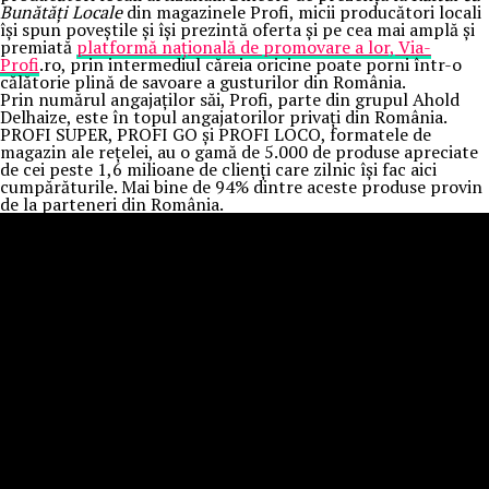
Bunătăți Locale
din magazinele Profi, micii producători locali
își spun poveștile și își prezintă oferta și pe cea mai amplă și
premiată
platformă națională de promovare a lor, Via-
Profi
.ro, prin intermediul căreia oricine poate porni într-o
călătorie plină de savoare a gusturilor din România.
Prin numărul angajaților săi, Profi, parte din grupul Ahold
Delhaize, este în topul angajatorilor privați din România.
PROFI SUPER, PROFI GO și PROFI LOCO, formatele de
magazin ale rețelei, au o gamă de 5.000 de produse apreciate
de cei peste 1,6 milioane de clienți care zilnic își fac aici
cumpărăturile. Mai bine de 94% dintre aceste produse provin
de la parteneri din România.