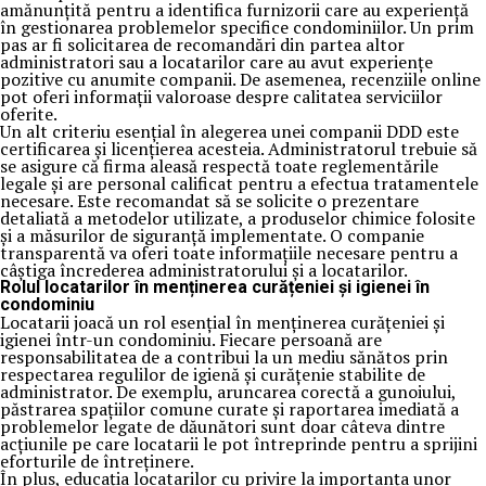
amănunțită pentru a identifica furnizorii care au experiență
în gestionarea problemelor specifice condominiilor. Un prim
pas ar fi solicitarea de recomandări din partea altor
administratori sau a locatarilor care au avut experiențe
pozitive cu anumite companii. De asemenea, recenziile online
pot oferi informații valoroase despre calitatea serviciilor
oferite.
Un alt criteriu esențial în alegerea unei companii DDD este
certificarea și licențierea acesteia. Administratorul trebuie să
se asigure că firma aleasă respectă toate reglementările
legale și are personal calificat pentru a efectua tratamentele
necesare. Este recomandat să se solicite o prezentare
detaliată a metodelor utilizate, a produselor chimice folosite
și a măsurilor de siguranță implementate. O companie
transparentă va oferi toate informațiile necesare pentru a
câștiga încrederea administratorului și a locatarilor.
Rolul locatarilor în menținerea curățeniei și igienei în
condominiu
Locatarii joacă un rol esențial în menținerea curățeniei și
igienei într-un condominiu. Fiecare persoană are
responsabilitatea de a contribui la un mediu sănătos prin
respectarea regulilor de igienă și curățenie stabilite de
administrator. De exemplu, aruncarea corectă a gunoiului,
păstrarea spațiilor comune curate și raportarea imediată a
problemelor legate de dăunători sunt doar câteva dintre
acțiunile pe care locatarii le pot întreprinde pentru a sprijini
eforturile de întreținere.
În plus, educația locatarilor cu privire la importanța unor