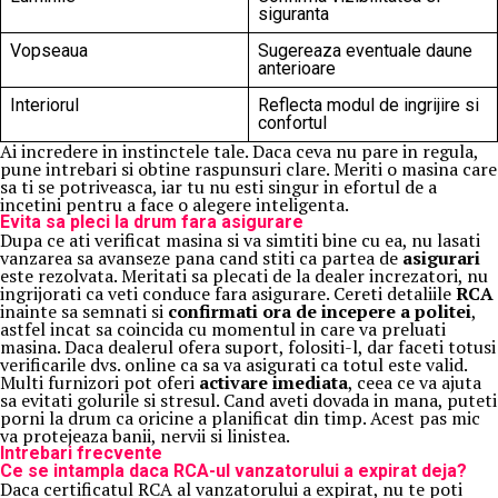
siguranta
Vopseaua
Sugereaza eventuale daune
anterioare
Interiorul
Reflecta modul de ingrijire si
confortul
Ai incredere in instinctele tale. Daca ceva nu pare in regula,
pune intrebari si obtine raspunsuri clare. Meriti o masina care
sa ti se potriveasca, iar tu nu esti singur in efortul de a
incetini pentru a face o alegere inteligenta.
Evita sa pleci la drum fara asigurare
Dupa ce ati verificat masina si va simtiti bine cu ea, nu lasati
vanzarea sa avanseze pana cand stiti ca partea de
asigurari
este rezolvata. Meritati sa plecati de la dealer increzatori, nu
ingrijorati ca veti conduce fara asigurare. Cereti detaliile
RCA
inainte sa semnati si
confirmati ora de incepere a politei
,
astfel incat sa coincida cu momentul in care va preluati
masina. Daca dealerul ofera suport, folositi-l, dar faceti totusi
verificarile dvs. online ca sa va asigurati ca totul este valid.
Multi furnizori pot oferi
activare imediata
, ceea ce va ajuta
sa evitati golurile si stresul. Cand aveti dovada in mana, puteti
porni la drum ca oricine a planificat din timp. Acest pas mic
va protejeaza banii, nervii si linistea.
Intrebari frecvente
Ce se intampla daca RCA-ul vanzatorului a expirat deja?
Daca certificatul RCA al vanzatorului a expirat, nu te poti