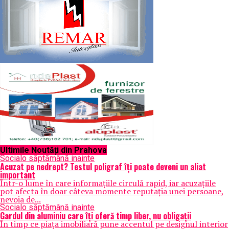
Ultimile Noutăți din Prahova
Social
o săptămână inainte
Acuzat pe nedrept? Testul poligraf îţi poate deveni un aliat
important
Într-o lume în care informațiile circulă rapid, iar acuzațiile
pot afecta în doar câteva momente reputația unei persoane,
nevoia de...
Social
o săptămână inainte
Gardul din aluminiu care îți oferă timp liber, nu obligații
În timp ce piața imobiliară pune accentul pe designul interior