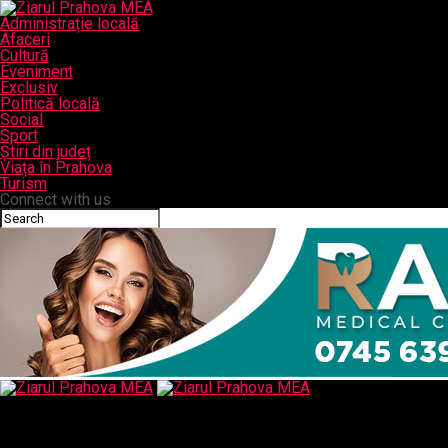
Administrație locală
Afaceri
Cultură
Eveniment
Exclusiv
Politică locală
Social
Sport
Știri din județ
Viața în Prahova
Turism
Connect with us
Ziarul Prahova MEA
relatia cu DNA si Kovesi, relatia cu instantele, implicarea in mass
media, politica si economie/ In rest, totul este o poveste –