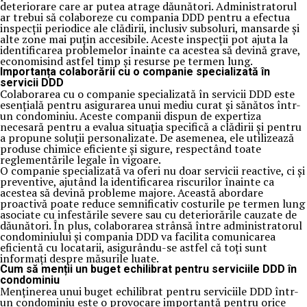
deteriorare care ar putea atrage dăunători. Administratorul
ar trebui să colaboreze cu compania DDD pentru a efectua
inspecții periodice ale clădirii, inclusiv subsoluri, mansarde și
alte zone mai puțin accesibile. Aceste inspecții pot ajuta la
identificarea problemelor înainte ca acestea să devină grave,
economisind astfel timp și resurse pe termen lung.
Importanța colaborării cu o companie specializată în
servicii DDD
Colaborarea cu o companie specializată în servicii DDD este
esențială pentru asigurarea unui mediu curat și sănătos într-
un condominiu. Aceste companii dispun de expertiza
necesară pentru a evalua situația specifică a clădirii și pentru
a propune soluții personalizate. De asemenea, ele utilizează
produse chimice eficiente și sigure, respectând toate
reglementările legale în vigoare.
O companie specializată va oferi nu doar servicii reactive, ci și
preventive, ajutând la identificarea riscurilor înainte ca
acestea să devină probleme majore. Această abordare
proactivă poate reduce semnificativ costurile pe termen lung
asociate cu infestările severe sau cu deteriorările cauzate de
dăunători. În plus, colaborarea strânsă între administratorul
condominiului și compania DDD va facilita comunicarea
eficientă cu locatarii, asigurându-se astfel că toți sunt
informați despre măsurile luate.
Cum să menții un buget echilibrat pentru serviciile DDD în
condominiu
Menținerea unui buget echilibrat pentru serviciile DDD într-
un condominiu este o provocare importantă pentru orice