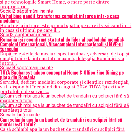
și pe tehnologiile Smart Home, o mare parte dintre
proprietarii...
Social
2 săptămâni inainte
Un hol bine gandit transforma complet intrarea intr-o casa
modulara
Holul de la intrare este primul spatiu pe care il vezi cand intri
in casa si ultimul pe care il...
Sport
3 săptămâni inainte
România își reconfirmă statutul de lider al padbolului mondial:
Campioni Internaționali, Vicecampioni Internaționali și MVP-ul
turneului
După cele 4 zile de meciuri spectaculoase, adversari de top și
emoții trăite la intensitate maximă, delegația României s-a
întors...
Social
4 săptămâni inainte
TUYA Bucharest aduce conceptul Home & Office Fine Dining pe
piața din România
Serviciul, dedicat mediului corporate și clienților rezidențiali,
va fi disponibil începând din august 2026 TUYA își extinde
portofoliul de servicii...
Social
o lună inainte
Cum schimbi apa la un buchet de trandafiri cu sclipici fără să
murdărești totul?
Ca să schimbi apa la un buchet de trandafiri cu sclipici fără