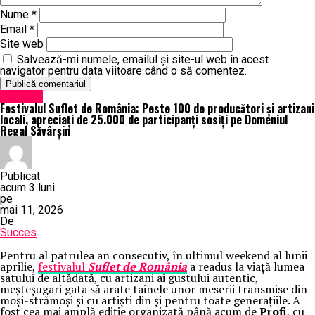
Nume
*
Email
*
Site web
Salvează-mi numele, emailul și site-ul web în acest
navigator pentru data viitoare când o să comentez.
Exclusiv
Festivalul Suflet de România: Peste 100 de producători și artizani
locali, apreciați de 25.000 de participanți sosiți pe Domeniul
Regal Săvârșin
Publicat
acum 3 luni
pe
mai 11, 2026
De
Succes
Pentru al patrulea an consecutiv, în ultimul weekend al lunii
aprilie,
festivalul
Suflet de România
a readus la viață lumea
satului de altădată, cu artizani ai gustului autentic,
meșteșugari gata să arate tainele unor meserii transmise din
moși-strămoși și cu artiști din și pentru toate generațiile. A
fost cea mai amplă ediție organizată până acum de
Profi
, cu