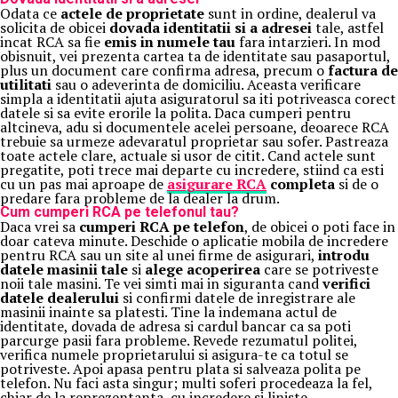
Odata ce
actele de proprietate
sunt in ordine, dealerul va
solicita de obicei
dovada identitatii si a adresei
tale, astfel
incat RCA sa fie
emis in numele tau
fara intarzieri. In mod
obisnuit, vei prezenta cartea ta de identitate sau pasaportul,
plus un document care confirma adresa, precum o
factura de
utilitati
sau o adeverinta de domiciliu. Aceasta verificare
simpla a identitatii ajuta asiguratorul sa iti potriveasca corect
datele si sa evite erorile la polita. Daca cumperi pentru
altcineva, adu si documentele acelei persoane, deoarece RCA
trebuie sa urmeze adevaratul proprietar sau sofer. Pastreaza
toate actele clare, actuale si usor de citit. Cand actele sunt
pregatite, poti trece mai departe cu incredere, stiind ca esti
cu un pas mai aproape de
asigurare RCA
completa
si de o
predare fara probleme de la dealer la drum.
Cum cumperi RCA pe telefonul tau?
Daca vrei sa
cumperi RCA pe telefon
, de obicei o poti face in
doar cateva minute. Deschide o aplicatie mobila de incredere
pentru RCA sau un site al unei firme de asigurari,
introdu
datele masinii tale
si
alege acoperirea
care se potriveste
noii tale masini. Te vei simti mai in siguranta cand
verifici
datele dealerului
si confirmi datele de inregistrare ale
masinii inainte sa platesti. Tine la indemana actul de
identitate, dovada de adresa si cardul bancar ca sa poti
parcurge pasii fara probleme. Revede rezumatul politei,
verifica numele proprietarului si asigura-te ca totul se
potriveste. Apoi apasa pentru plata si salveaza polita pe
telefon. Nu faci asta singur; multi soferi procedeaza la fel,
chiar de la reprezentanta, cu incredere si liniste.