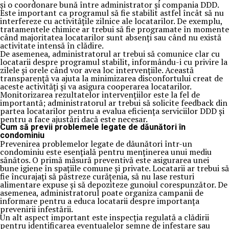
și o coordonare bună între administrator și compania DDD.
Este important ca programul să fie stabilit astfel încât să nu
interfereze cu activitățile zilnice ale locatarilor. De exemplu,
tratamentele chimice ar trebui să fie programate în momente
când majoritatea locatarilor sunt absenți sau când nu există
activitate intensă în clădire.
De asemenea, administratorul ar trebui să comunice clar cu
locatarii despre programul stabilit, informându-i cu privire la
zilele și orele când vor avea loc intervențiile. Această
transparență va ajuta la minimizarea disconfortului creat de
aceste activități și va asigura cooperarea locatarilor.
Monitorizarea rezultatelor intervențiilor este la fel de
importantă; administratorul ar trebui să solicite feedback din
partea locatarilor pentru a evalua eficiența serviciilor DDD și
pentru a face ajustări dacă este necesar.
Cum să previi problemele legate de dăunători în
condominiu
Prevenirea problemelor legate de dăunători într-un
condominiu este esențială pentru menținerea unui mediu
sănătos. O primă măsură preventivă este asigurarea unei
bune igiene în spațiile comune și private. Locatarii ar trebui să
fie încurajați să păstreze curățenia, să nu lase resturi
alimentare expuse și să depoziteze gunoiul corespunzător. De
asemenea, administratorul poate organiza campanii de
informare pentru a educa locatarii despre importanța
prevenirii infestării.
Un alt aspect important este inspecția regulată a clădirii
pentru identificarea eventualelor semne de infestare sau