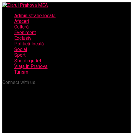
Administrație locală
Afaceri
Cultură
Eveniment
Exclusiv
Politică locală
Social
Sport
Știri din județ
Viața în Prahova
Turism
Connect with us