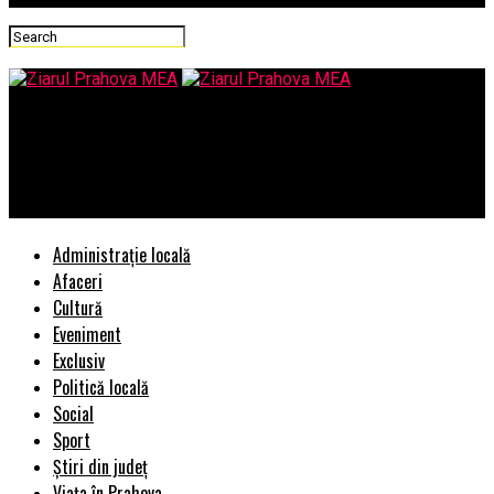
Ziarul Prahova MEA
DOVADA care il SPULBERA pe „Lucicã Onea”! Seful DNA Ploiesti
a trimis documente FALSE la ICCJ
Administrație locală
Afaceri
Cultură
Eveniment
Exclusiv
Politică locală
Social
Sport
Știri din județ
Viața în Prahova