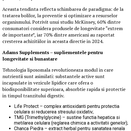
Aceasta tendinta reflecta schimbarea de paradigma: de la
tratarea bolilor, la preventie si optimizare a resurselor
organismului. Potrivit unui studiu McKinsey, 60% dintre
consumatori considera produsele de longevitate “extrem
de importante”, iar 70% dintre americani au raportat
cresterea achizitiilor in aceasta directie in 2024.
Adams Supplements –
supliementele
pentru
longevitate si bunastare
Tehnologia liposomala revolutioneaza modul in care
nutrientii sunt asimilati: substantele active sunt
incapsulate in vezicule lipidice care ofera o
biodisponibilitate superioara, absorbtie rapida si protectie
in timpul tranzitului digestiv.
Life Protect – complex antioxidanti pentru protectia
celulara si reducerea stresului oxidativ;
TMG (Trimethylglycine) – sustine functia hepatica si
metilarea celulara (reglarea chimica a activitatii genelor);
Chanca Piedra – extract herbal pentru sanatatea renala