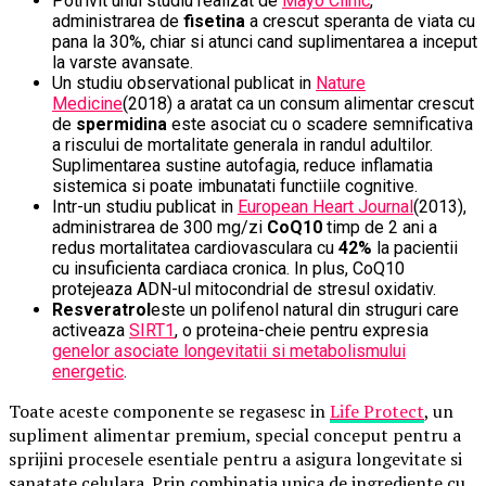
Potrivit unui studiu realizat de
Mayo Clinic
,
administrarea de
fisetina
a crescut speranta de viata cu
pana la 30%, chiar si atunci cand suplimentarea a inceput
la varste avansate.
Un studiu observational publicat in
Nature
Medicine
(2018) a aratat ca un consum alimentar crescut
de
spermidina
este asociat cu o scadere semnificativa
a riscului de mortalitate generala in randul adultilor.
Suplimentarea sustine autofagia, reduce inflamatia
sistemica si poate imbunatati functiile cognitive.
Intr-un studiu publicat in
European Heart Journal
(2013),
administrarea de 300 mg/zi
CoQ10
timp de 2 ani a
redus mortalitatea cardiovasculara cu
42%
la pacientii
cu insuficienta cardiaca cronica. In plus, CoQ10
protejeaza ADN-ul mitocondrial de stresul oxidativ.
Resveratrol
este un polifenol natural din struguri care
activeaza
SIRT1
, o proteina-cheie pentru expresia
genelor asociate longevitatii si metabolismului
energetic
.
Toate aceste componente se regasesc in
Life Protect
, un
supliment alimentar premium, special conceput pentru a
sprijini procesele esentiale pentru a asigura longevitate si
sanatate celulara. Prin combinatia unica de ingrediente cu