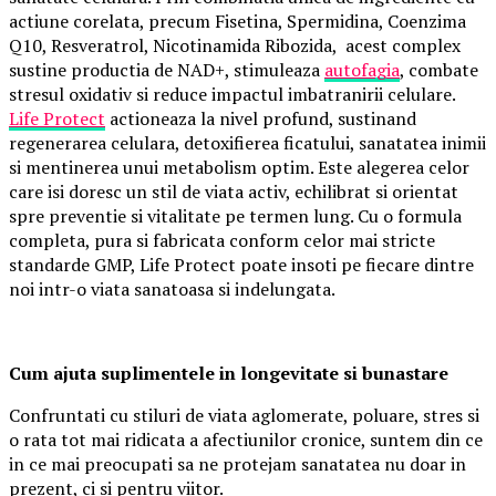
actiune corelata, precum Fisetina, Spermidina, Coenzima
Q10, Resveratrol, Nicotinamida Ribozida, acest complex
sustine productia de NAD+, stimuleaza
autofagia
, combate
stresul oxidativ si reduce impactul imbatranirii celulare.
Life Protect
actioneaza la nivel profund, sustinand
regenerarea celulara, detoxifierea ficatului, sanatatea inimii
si mentinerea unui metabolism optim. Este alegerea celor
care isi doresc un stil de viata activ, echilibrat si orientat
spre preventie si vitalitate pe termen lung. Cu o formula
completa, pura si fabricata conform celor mai stricte
standarde GMP, Life Protect poate insoti pe fiecare dintre
noi intr-o viata sanatoasa si indelungata.
Cum ajuta suplimentele in longevitate si bunastare
Confruntati cu stiluri de viata aglomerate, poluare, stres si
o rata tot mai ridicata a afectiunilor cronice, suntem din ce
in ce mai preocupati sa ne protejam sanatatea nu doar in
prezent, ci si pentru viitor.