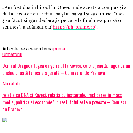
„Am fost dus în biroul lui Onea, unde acesta a compus și a
dictat ceea ce eu trebuia sa știu, să văd și să cunosc. Onea
și-a făcut singur declarația pe care la final m-a pus să o
semnez”, a adăugat el.(
http://ph-online.ro
).
Articole pe aceiasi tema:
prima
Urmatorul
Domnul Dragnea fugea cu șoriciul la Kovesi, ea era jenată, fugea ca un
chelner. Toată lumea era jenată – Comisarul de Prahova
Nu ratati
relatia cu DNA si Kovesi, relatia cu instantele, implicarea in mass
media, politica si economie/ In rest, totul este o poveste – Comisarul
de Prahova