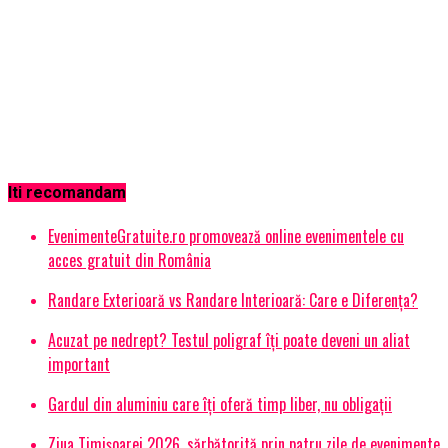
Iti recomandam
EvenimenteGratuite.ro promovează online evenimentele cu
acces gratuit din România
Randare Exterioară vs Randare Interioară: Care e Diferența?
Acuzat pe nedrept? Testul poligraf îţi poate deveni un aliat
important
Gardul din aluminiu care îți oferă timp liber, nu obligații
Ziua Timișoarei 2026, sărbătorită prin patru zile de evenimente