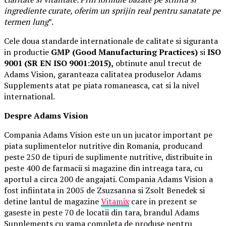
ingrediente curate, oferim un sprijin real pentru sanatate pe
termen lung
”.
Cele doua standarde internationale de calitate si siguranta
in productie
GMP (Good Manufacturing Practices)
si
ISO
9001 (SR EN ISO 9001:2015),
obtinute anul trecut de
Adams Vision, garanteaza calitatea produselor Adams
Supplements atat pe piata romaneasca, cat si la nivel
international.
Despre Adams Vision
Compania Adams Vision este un un jucator important pe
piata suplimentelor nutritive din Romania, producand
peste 250 de tipuri de suplimente nutritive, distribuite in
peste 400 de farmacii si magazine din intreaga tara, cu
aportul a circa 200 de angajati. Compania Adams Vision a
fost infiintata in 2005 de Zsuzsanna si Zsolt Benedek si
detine lantul de magazine
Vitamix
care in prezent se
gaseste in peste 70 de locatii din tara, brandul Adams
Supplements cu gama completa de produse pentru