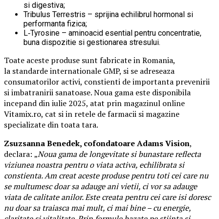
si digestiva;
Tribulus Terrestris – sprijina echilibrul hormonal si
performanta fizica;
L‑Tyrosine – aminoacid esential pentru concentratie,
buna dispozitie si gestionarea stresului.
Toate aceste produse sunt fabricate in Romania,
la standarde internationale GMP, si se adreseaza
consumatorilor activi, constienti de importanta prevenirii
si imbatranirii sanatoase. Noua gama este disponibila
incepand din iulie 2025, atat prin magazinul online
Vitamix.ro, cat si in retele de farmacii si magazine
specializate din toata tara.
Zsuzsanna Benedek, cofondatoare Adams Vision
,
declara:
„
Noua gama de longevitate si bunastare reflecta
viziunea noastra pentru o viata activa, echilibrata si
constienta. Am creat aceste produse pentru toti cei care nu
se multumesc doar sa adauge ani vietii, ci vor sa adauge
viata de calitate anilor. Este creata pentru cei care isi doresc
nu doar sa traiasca mai mult, ci mai bine – cu energie,
claritate si vitalitate. Prin formule bazate pe stiinta si