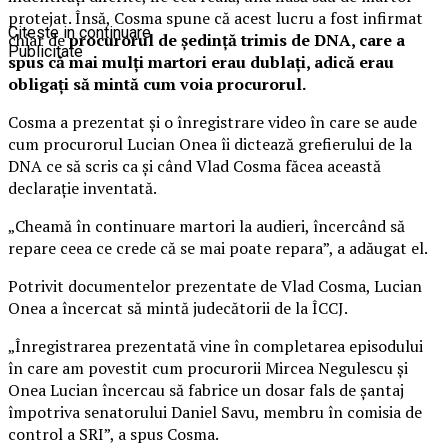
protejat. Însă, Cosma spune că acest lucru a fost infirmat
Citeste in continuare
chiar de
procurorul de ședință trimis de DNA, care a
Publicitate
spus că mai mulți martori erau dublați, adică erau
obligați să mintă cum voia procurorul.
Cosma a prezentat și o înregistrare video în care se aude
cum procurorul Lucian Onea îi dictează grefierului de la
DNA ce să scris ca și când Vlad Cosma făcea această
declarație inventată.
„Cheamă în continuare martori la audieri, încercând să
repare ceea ce crede că se mai poate repara”, a adăugat el.
Potrivit documentelor prezentate de Vlad Cosma, Lucian
Onea a încercat să mintă judecătorii de la ÎCCJ.
„Înregistrarea prezentată vine în completarea episodului
în care am povestit cum procurorii Mircea Negulescu și
Onea Lucian încercau să fabrice un dosar fals de șantaj
împotriva senatorului Daniel Savu, membru în comisia de
control a SRI”, a spus Cosma.