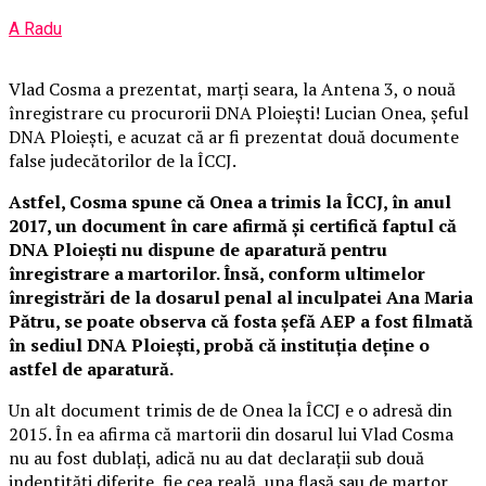
A Radu
Vlad Cosma a prezentat, marți seara, la Antena 3, o nouă
înregistrare cu procurorii DNA Ploiești! Lucian Onea, șeful
DNA Ploiești, e acuzat că ar fi prezentat două documente
false judecătorilor de la ÎCCJ.
Astfel, Cosma spune că Onea a trimis la ÎCCJ, în anul
2017, un document în care afirmă și certifică faptul că
DNA Ploiești nu dispune de aparatură pentru
înregistrare a martorilor. Însă, conform ultimelor
înregistrări de la dosarul penal al inculpatei Ana Maria
Pătru, se poate observa că fosta șefă AEP a fost filmată
în sediul DNA Ploiești, probă că instituția deține o
astfel de aparatură.
Un alt document trimis de de Onea la ÎCCJ e o adresă din
2015. În ea afirma că martorii din dosarul lui Vlad Cosma
nu au fost dublați, adică nu au dat declarații sub două
indentități diferite, fie cea reală, una flasă sau de martor