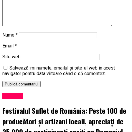
Nume
*
Email
*
Site web
Salvează-mi numele, emailul și site-ul web în acest
navigator pentru data viitoare când o să comentez.
Exclusiv
Festivalul Suflet de România: Peste 100 de
producători și artizani locali, apreciați de
25.000 de participanți sosiți pe Domeniul