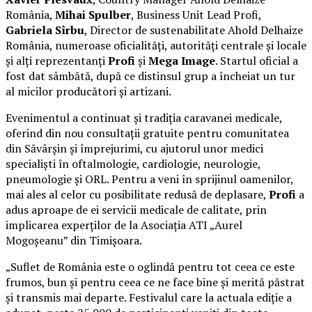
România,
Mihai Spulber
, Business Unit Lead Profi,
Gabriela Sîrbu
, Director de sustenabilitate Ahold Delhaize
România, numeroase oficialități, autorități centrale și locale
și alți reprezentanți
Profi
și
Mega Image
. Startul oficial a
fost dat sâmbătă, după ce distinsul grup a încheiat un tur
al micilor producători și artizani.
Evenimentul a continuat și tradiția caravanei medicale,
oferind din nou consultații gratuite pentru comunitatea
din Săvârșin și împrejurimi, cu ajutorul unor medici
specialiști în oftalmologie, cardiologie, neurologie,
pneumologie și ORL. Pentru a veni în sprijinul oamenilor,
mai ales al celor cu posibilitate redusă de deplasare,
Profi
a
adus aproape de ei servicii medicale de calitate, prin
implicarea experților de la Asociația ATI „Aurel
Mogoșeanu” din Timișoara.
„Suflet de România este o oglindă pentru tot ceea ce este
frumos, bun și pentru ceea ce ne face bine și merită păstrat
și transmis mai departe. Festivalul care la actuala ediție a