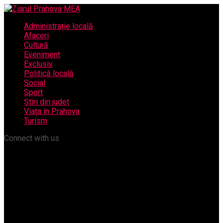
Administrație locală
Afaceri
Cultură
Eveniment
Exclusiv
Politică locală
Social
Sport
Știri din județ
Viața în Prahova
Turism
Connect with us