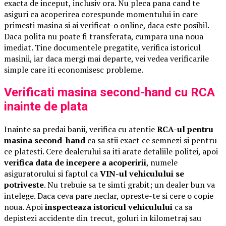
exacta de inceput, inclusiv ora. Nu pleca pana cand te
asiguri ca acoperirea corespunde momentului in care
primesti masina si ai verificat-o online, daca este posibil.
Daca polita nu poate fi transferata, cumpara una noua
imediat. Tine documentele pregatite, verifica istoricul
masinii, iar daca mergi mai departe, vei vedea verificarile
simple care iti economisesc probleme.
Verificati masina second-hand cu RCA
inainte de plata
Inainte sa predai banii, verifica cu atentie
RCA-ul pentru
masina second-hand
ca sa stii exact ce semnezi si pentru
ce platesti. Cere dealerului sa iti arate detaliile politei, apoi
verifica data de incepere a acoperirii
, numele
asiguratorului si faptul ca
VIN-ul vehiculului se
potriveste
. Nu trebuie sa te simti grabit; un dealer bun va
intelege. Daca ceva pare neclar, opreste-te si cere o copie
noua. Apoi
inspecteaza istoricul vehiculului
ca sa
depistezi accidente din trecut, goluri in kilometraj sau