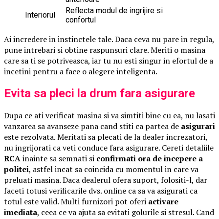
Reflecta modul de ingrijire si
Interiorul
confortul
Ai incredere in instinctele tale. Daca ceva nu pare in regula,
pune intrebari si obtine raspunsuri clare. Meriti o masina
care sa ti se potriveasca, iar tu nu esti singur in efortul de a
incetini pentru a face o alegere inteligenta.
Evita sa pleci la drum fara asigurare
Dupa ce ati verificat masina si va simtiti bine cu ea, nu lasati
vanzarea sa avanseze pana cand stiti ca partea de
asigurari
este rezolvata. Meritati sa plecati de la dealer increzatori,
nu ingrijorati ca veti conduce fara asigurare. Cereti detaliile
RCA
inainte sa semnati si
confirmati ora de incepere a
politei
, astfel incat sa coincida cu momentul in care va
preluati masina. Daca dealerul ofera suport, folositi-l, dar
faceti totusi verificarile dvs. online ca sa va asigurati ca
totul este valid. Multi furnizori pot oferi
activare
imediata
, ceea ce va ajuta sa evitati golurile si stresul. Cand