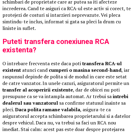
schimbari de proprietate care ar putea sa iti afecteze
increderea. Cand te asiguri ca RCA-ul este activ si corect, te
protejezi de costuri si intarzieri neprevazute. Vei pleca
simtindu-te inclus, informat si gata sa pleci la drum cu
liniste in suflet.
Puteti transfera conexiunea RCA
existenta?
O intrebare frecventa este daca poti
transfera RCA-ul
existent
atunci cand
cumperi o masina second-hand
, iar
raspunsul depinde de polita si de modul in care este setat
de catre vanzator. In unele cazuri, asiguratorul permite un
transfer al acoperirii existente
, dar de obicei nu poti
presupune ca se va intampla automat. Ar trebui sa
intrebi
dealerul sau vanzatorul
sa confirme statusul inainte sa
pleci.
Daca polita ramane valabila
, asigura-te ca
asiguratorul accepta schimbarea proprietarului si a datelor
despre vehicul. Daca nu, va trebui sa faci un RCA nou
imediat. Stai calm: acest pas este doar despre protejarea