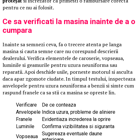
protejat
si increzator ca primesti o rambursare corecta
pentru ce nu ai folosit.
Ce sa verificati la masina inainte de a o
cumpara
Inainte sa semnezi ceva, fa o trecere atenta pe langa
masina si cauta semne care nu corespund descrierii
dealerului. Verifica elementele de caroserie, vopseaua,
luminile si geamurile pentru uzura neuniforma sau
reparatii. Apoi deschide usile, porneste motorul si asculta
daca apar zgomote ciudate. In timpul testului, inspecteaza
anvelopele pentru uzura neuniforma a benzii si simte cum
raspund franele ca sa stii ca masina se opreste lin.
Verificare
De ce conteaza
Anvelopele
Indica uzura, probleme de aliniere
Franele
Evidentiaza increderea la oprire
Luminile
Confirma vizibilitatea si siguranta
Sugereaza eventuale daune
Vopseaua
anterioare