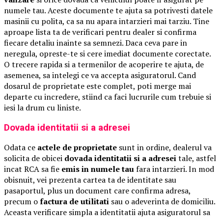
numele tau. Aceste documente te ajuta sa potrivesti datele
masinii cu polita, ca sa nu apara intarzieri mai tarziu. Tine
aproape lista ta de verificari pentru dealer si confirma
fiecare detaliu inainte sa semnezi. Daca ceva pare in
neregula, opreste-te si cere imediat documente corectate.
O trecere rapida si a termenilor de acoperire te ajuta, de
asemenea, sa intelegi ce va accepta asiguratorul. Cand
dosarul de proprietate este complet, poti merge mai
departe cu incredere, stiind ca faci lucrurile cum trebuie si
iesi la drum cu liniste.
Dovada identitatii si a adresei
Odata ce
actele de proprietate
sunt in ordine, dealerul va
solicita de obicei
dovada identitatii si a adresei
tale, astfel
incat RCA sa fie
emis in numele tau
fara intarzieri. In mod
obisnuit, vei prezenta cartea ta de identitate sau
pasaportul, plus un document care confirma adresa,
precum o
factura de utilitati
sau o adeverinta de domiciliu.
Aceasta verificare simpla a identitatii ajuta asiguratorul sa