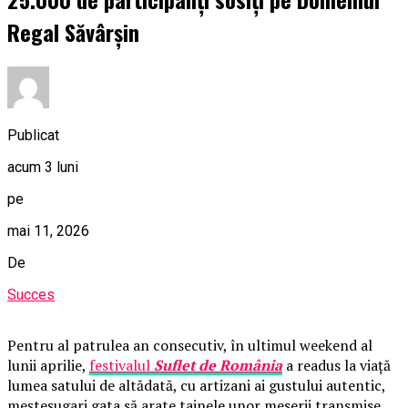
Regal Săvârșin
Publicat
acum 3 luni
pe
mai 11, 2026
De
Succes
Pentru al patrulea an consecutiv, în ultimul weekend al
lunii aprilie,
festivalul
Suflet de România
a readus la viață
lumea satului de altădată, cu artizani ai gustului autentic,
meșteșugari gata să arate tainele unor meserii transmise