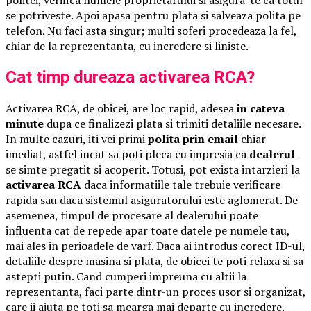
politei, verifica numele proprietarului si asigura-te ca totul
se potriveste. Apoi apasa pentru plata si salveaza polita pe
telefon. Nu faci asta singur; multi soferi procedeaza la fel,
chiar de la reprezentanta, cu incredere si liniste.
Cat timp dureaza activarea RCA?
Activarea RCA, de obicei, are loc rapid, adesea
in cateva
minute
dupa ce finalizezi plata si trimiti detaliile necesare.
In multe cazuri, iti vei primi
polita prin email
chiar
imediat, astfel incat sa poti pleca cu impresia ca
dealerul
se simte pregatit si acoperit. Totusi, pot exista intarzieri la
activarea RCA
daca informatiile tale trebuie verificare
rapida sau daca sistemul asiguratorului este aglomerat. De
asemenea, timpul de procesare al dealerului poate
influenta cat de repede apar toate datele pe numele tau,
mai ales in perioadele de varf. Daca ai introdus corect ID-ul,
detaliile despre masina si plata, de obicei te poti relaxa si sa
astepti putin. Cand cumperi impreuna cu altii la
reprezentanta, faci parte dintr-un proces usor si organizat,
care ii ajuta pe toti sa mearga mai departe cu incredere.