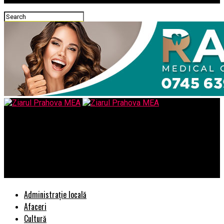
Ziarul Prahova MEA
EXCLUSIV/“In Piața Victoriei niște oameni au declarat greva
foamei și au de gând să stea acolo până va veni salvarea să îi
ia/Până vor pica pe jos”
Administrație locală
Afaceri
Cultură