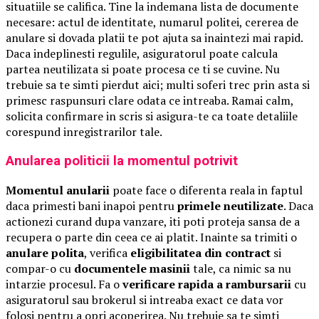
situatiile se califica. Tine la indemana lista de documente
necesare: actul de identitate, numarul politei, cererea de
anulare si dovada platii te pot ajuta sa inaintezi mai rapid.
Daca indeplinesti regulile, asiguratorul poate calcula
partea neutilizata si poate procesa ce ti se cuvine. Nu
trebuie sa te simti pierdut aici; multi soferi trec prin asta si
primesc raspunsuri clare odata ce intreaba. Ramai calm,
solicita confirmare in scris si asigura-te ca toate detaliile
corespund inregistrarilor tale.
Anularea politicii la momentul potrivit
Momentul anularii
poate face o diferenta reala in faptul
daca primesti bani inapoi pentru
primele neutilizate
. Daca
actionezi curand dupa vanzare, iti poti proteja sansa de a
recupera o parte din ceea ce ai platit. Inainte sa trimiti o
anulare polita
, verifica
eligibilitatea din contract
si
compar-o cu
documentele masinii
tale, ca nimic sa nu
intarzie procesul. Fa o
verificare rapida a rambursarii
cu
asiguratorul sau brokerul si intreaba exact ce data vor
folosi pentru a opri acoperirea. Nu trebuie sa te simti