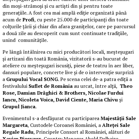
din moși-strămoși și cu artiști din și pentru toate
generațiile. A fost cea mai amplă ediție organizată până
acum de
Profi
, cu peste 25.000 de participanți din toate
colțurile țării și chiar din afara granițelor, care pe parcursul
a două zile au descoperit cum sunt continuate tradițiile,
unind comunitățile.
Pe lângă întâlnirea cu mici producători locali, meșteșugari
și artizani din toată România, vizitatorii s-au bucurat de
ateliere cu meșteșugari iscusiți, piese de teatru în aer liber,
dansuri populare, concerte live și de o intervenție surpriză
a
Grupului Vocal SONG
. Pe scena celei de-a patra ediții a
festivalului
Suflet de România
au urcat, între alții,
Theo
Rose, Damian Drăghici & Brothers, Nicolae Furdui
Iancu, Nicoleta Voica, David Ciente, Maria Chivu
și
Grupul Jianca
.
Evenimentul s-a desfășurat cu participarea
Majestății Sale
Margareta
, Custodele Coroanei României, a
Alteței Sale
Regale Radu
, Principele Consort al României, alături de
Xavier Piesvaux
, Country Manager Ahold Delhaize