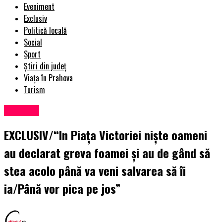
Eveniment
Exclusiv
Politică locală
Social
Sport
Știri din județ
Viața în Prahova
Turism
Exclusiv
EXCLUSIV/“In Piața Victoriei niște oameni
au declarat greva foamei și au de gând să
stea acolo până va veni salvarea să îi
ia/Până vor pica pe jos”