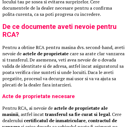
locului tau pe sosea si evitarea surprizelor. Cere
documentele de la dealer necesare pentru a confirma
polita curenta, ca sa poti progresa cu incredere.
De ce documente aveti nevoie pentru
RCA?
Pentru a obtine RCA pentru masina dvs. second-hand, aveti
nevoie de
actele de proprietate
care sa arate clar vanzarea
si transferul. De asemenea, veti avea nevoie de o dovada
valida de identitate si de adresa, astfel incat asiguratorul sa
poata verifica cine sunteti si unde locuiti. Daca le aveti
pregatite, procesul va decurge mai usor si va va ajuta sa
plecati de la dealer fara intarzieri.
Acte de proprietate necesare
Pentru RCA, ai nevoie de
actele de proprietate ale
masinii
, astfel incat
transferul sa fie curat si legal
. Cere
dealerului
certificatul de inmatriculare
,
contractul de
vanzare
si orice dovada ca vehiculul poate fi asigurat pe