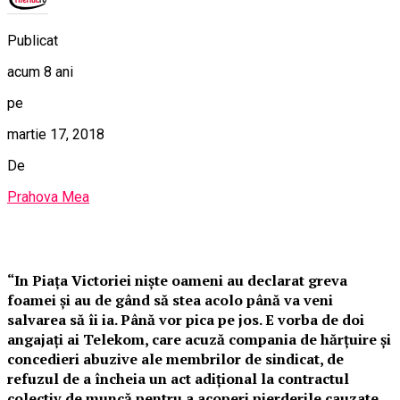
Publicat
acum 8 ani
pe
martie 17, 2018
De
Prahova Mea
“In Piața Victoriei niște oameni au declarat greva
foamei și au de gând să stea acolo până va veni
salvarea să îi ia. Până vor pica pe jos. E vorba de doi
angajați ai Telekom, care acuză compania de hărțuire și
concedieri abuzive ale membrilor de sindicat, de
refuzul de a încheia un act adițional la contractul
colectiv de muncă pentru a acoperi pierderile cauzate