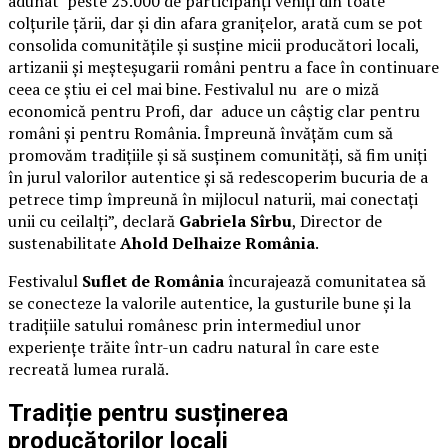
adunat peste 25.000 de participanți veniți din toate
colțurile țării, dar și din afara granițelor, arată cum se pot
consolida comunitățile și susține micii producători locali,
artizanii și meșteșugarii români pentru a face în continuare
ceea ce știu ei cel mai bine. Festivalul nu are o miză
economică pentru Profi, dar aduce un câștig clar pentru
români și pentru România. Împreună învățăm cum să
promovăm tradițiile și să susținem comunități, să fim uniți
în jurul valorilor autentice și să redescoperim bucuria de a
petrece timp împreună în mijlocul naturii, mai conectați
unii cu ceilalți”, declară
Gabriela Sîrbu
, Director de
sustenabilitate
Ahold Delhaize România
.
Festivalul
Suflet de România
încurajează comunitatea să
se conecteze la valorile autentice, la gusturile bune și la
tradițiile satului românesc prin intermediul unor
experiențe trăite într-un cadru natural în care este
recreată lumea rurală.
Tradiție pentru susținerea
producătorilor locali