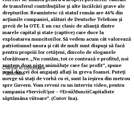
de transferul contribuțiilor și alte încălcări grave ale
drepturilor. Reamintesc că statul român are 46% din
acțiunile companiei, alături de Deutsche Telekom și
grecii de la OTE. E un caz clasic de alianță dintre
marele capital și state (captive) care duce la
exploatarea muncitorilor. Să vedem acum cât valorează
patriotismul unora și cât de mult sunt dispuși să facă
pentru propriii lor cetățeni, dincolo de sloganele
sforăitoare. „Nu contăm, tot ce contează e profitul, noi
suntem doar niște animăluțe care fac profit”, spune
Citeste in continuare
unul din cei doi angajați aflați în greva foamei. Puteți
Publicitate
merge să stați de vorbă cu ei, sunt la ieșirea din metrou
spre Guvern. Vom reveni cu un interviu video, pentru
campania #ServiciUșor – #EroiiMunciiCapitaliste
săptămâna viitoare”. (Cutov Ina).