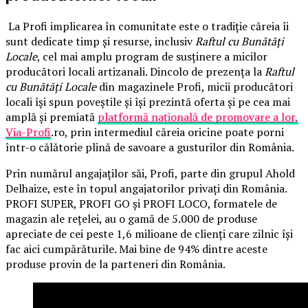
La Profi implicarea în comunitate este o tradiție căreia îi
sunt dedicate timp și resurse, inclusiv
Raftul cu Bunătăți
Locale
, cel mai amplu program de susținere a micilor
producători locali artizanali. Dincolo de prezența la
Raftul
cu Bunătăți Locale
din magazinele Profi, micii producători
locali își spun poveștile și își prezintă oferta și pe cea mai
amplă și premiată
platformă națională de promovare a lor,
Via-Profi
.ro, prin intermediul căreia oricine poate porni
într-o călătorie plină de savoare a gusturilor din România.
Prin numărul angajaților săi, Profi, parte din grupul Ahold
Delhaize, este în topul angajatorilor privați din România.
PROFI SUPER, PROFI GO și PROFI LOCO, formatele de
magazin ale rețelei, au o gamă de 5.000 de produse
apreciate de cei peste 1,6 milioane de clienți care zilnic își
fac aici cumpărăturile. Mai bine de 94% dintre aceste
produse provin de la parteneri din România.