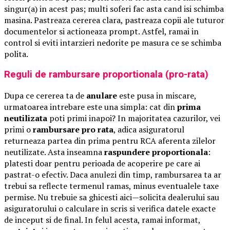
singur(a) in acest pas; multi soferi fac asta cand isi schimba
masina. Pastreaza cererea clara, pastreaza copii ale tuturor
documentelor si actioneaza prompt. Astfel, ramai in
control si eviti intarzieri nedorite pe masura ce se schimba
polita.
Reguli de rambursare proportionala (pro-rata)
Dupa ce cererea ta de
anulare
este pusa in miscare,
urmatoarea intrebare este una simpla: cat din
prima
neutilizata
poti primi inapoi? In majoritatea cazurilor, vei
primi o
rambursare pro rata
, adica asiguratorul
returneaza partea din prima pentru RCA aferenta zilelor
neutilizate. Asta inseamna
raspundere proportionala
:
platesti doar pentru perioada de acoperire pe care ai
pastrat-o efectiv. Daca anulezi din timp, rambursarea ta ar
trebui sa reflecte termenul ramas, minus eventualele taxe
permise. Nu trebuie sa ghicesti aici—solicita dealerului sau
asiguratorului o calculare in scris si verifica datele exacte
de inceput si de final. In felul acesta, ramai informat,