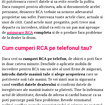
iti potriveasca corect datele si sa evite erorile la polita.
Daca cumperi pentru altcineva, adu si documentele acelei
persoane, deoarece RCA trebuie sa urmeze adevaratul
proprietar sau sofer. Pastreaza toate actele clare, actuale si
usor de citit. Cand actele sunt pregatite, poti trece mai
departe cu incredere, stiind ca esti cu un pas mai aproape
de
asigurare RCA
completa
si de o predare fara probleme
de la dealer la drum.
Cum cumperi RCA pe telefonul tau?
Daca vrei sa
cumperi RCA pe telefon
, de obicei o poti face
in doar cateva minute. Deschide o aplicatie mobila de
incredere pentru RCA sau un site al unei firme de asigurari,
introdu datele masinii tale
si
alege acoperirea
care se
potriveste noii tale masini. Te vei simti mai in siguranta
cand
verifici datele dealerului
si confirmi datele de
inregistrare ale masinii inainte sa platesti. Tine la indemana
actul de identitate, dovada de adresa si cardul bancar ca sa
poti parcurge pasii fara probleme. Revede rezumatul