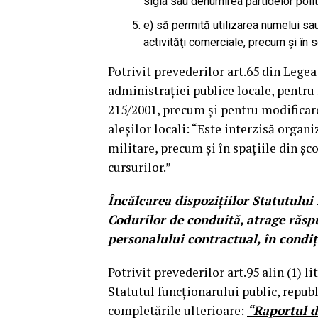
sigla sau denumirea partidelor polit
e) să permită utilizarea numelui sau
activităţi comerciale, precum şi în s
Potrivit prevederilor art.65 din Legea
administraţiei publice locale, pentru 
215/2001, precum şi pentru modificare
aleşilor locali: “Este interzisă organ
militare, precum şi în spaţiile din şco
cursurilor.”
Încălcarea dispoziţiilor Statutului
Codurilor de conduită, atrage răspu
personalului contractual, în condiţi
Potrivit prevederilor art.95 alin (1) li
Statutul funcţionarului public, republ
completările ulterioare:
“Raportul d