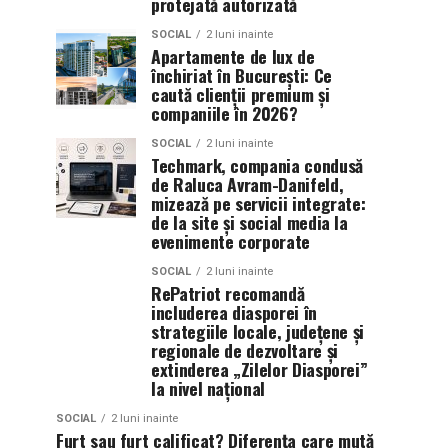
protejată autorizată
SOCIAL
2 luni inainte
Apartamente de lux de
închiriat în București: Ce
caută clienții premium și
companiile în 2026?
SOCIAL
2 luni inainte
Techmark, compania condusă
de Raluca Avram-Danifeld,
mizează pe servicii integrate:
de la site și social media la
evenimente corporate
SOCIAL
2 luni inainte
RePatriot recomandă
includerea diasporei în
strategiile locale, județene și
regionale de dezvoltare și
extinderea „Zilelor Diasporei”
la nivel național
SOCIAL
2 luni inainte
Furt sau furt calificat? Diferența care mută