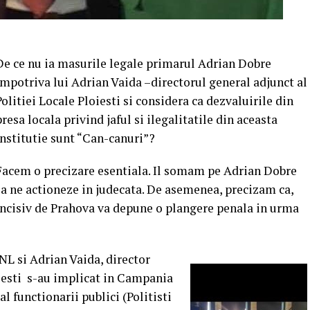
De ce nu ia masurile legale primarul Adrian Dobre
impotriva lui Adrian Vaida –directorul general adjunct al
Politiei Locale Ploiesti si considera ca dezvaluirile din
presa locala privind jaful si ilegalitatile din aceasta
institutie sunt “Can-canuri”?
Facem o precizare esentiala. Il somam pe Adrian Dobre
sa ne actioneze in judecata. De asemenea, precizam ca,
Incisiv de Prahova va depune o plangere penala in urma
PNL si Adrian Vaida, director
oiesti s-au implicat in Campania
l functionarii publici (Politisti