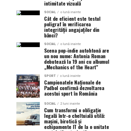
intimitate vizuală
SOCIAL
o lună inainte
Cât de eficient este testul
poligraf în verificarea
integrității angajaților din
bănci?
SOCIAL
o lună inainte
Scena pop-indie autohtonă are
un nou nume: Antonia Roman
debutează la 19 ani cu albumul
„Mechanics of the Heart”
SPORT
o lună inainte
Campionatele Naționale de
Padbol confirmă dezvoltarea
acestui sport în România
SOCIAL
2 luni inainte
Cum transformi o obligație
legală într-o cheltuială utilă:
mașini, birotică și
echipamente IT de la o unitate