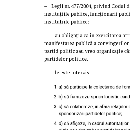
– Legii nr. 477/2004, privind Codul d
instituţiile publice, funcţionarii publi
instituţiile publice:
– au obligaţia ca în exercitarea atrib
manifestarea publică a convingerilor ş
partid politic sau vreo organizaţie căr
partidelor politice.
– le este interzis:
a) să participe la colectarea de fond
b) să furnizeze sprijin logistic cand
c) să colaboreze, în afara relaţiilor
sponsorizări partidelor politice;
d) să afişeze, în cadrul autorităţilo