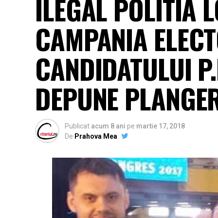
ILEGAL POLITIA L
CAMPANIA ELECT
CANDIDATULUI P.
DEPUNE PLANGER
Publicat
acum 8 ani
pe
martie 17, 2018
De
Prahova Mea