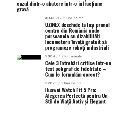
cazul dintr-o abatere într-o infracțiune
gravă
AFACERI
2 luni inainte
UZINEX deschide la Iași primul
centru din România unde
persoanele cu dizabilități
locomotorii învață gratuit să
programeze roboți industriali
SOCIAL
2 luni inainte
Cele 3 întrebări critice într-un
test poligraf de fidelitate –
Cum le formulăm corect?
SPORT
3 luni inainte
Huawei Watch Fit 5 Pro:
Alegerea Perfectă pentru Un
Stil de Viață Activ și Elegant