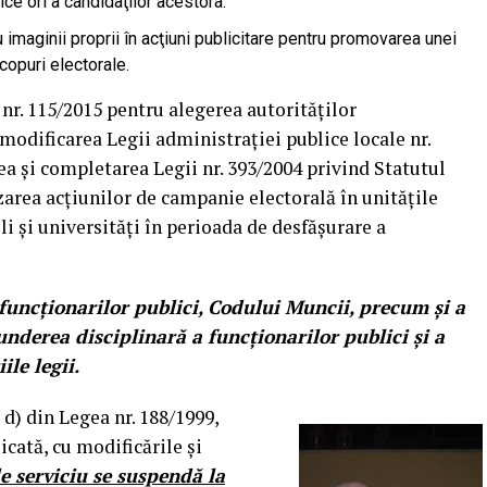
ice ori a candidaţilor acestora.
 imaginii proprii în acţiuni publicitare pentru promovarea unei
copuri electorale.
 nr. 115/2015 pentru alegerea autorităţilor
modificarea Legii administraţiei publice locale nr.
a şi completarea Legii nr. 393/2004 privind Statutul
izarea acţiunilor de campanie electorală în unităţile
li şi universităţi în perioada de desfăşurare a
 funcţionarilor publici, Codului Muncii, precum şi a
nderea disciplinară a funcţionarilor publici şi a
ile legii.
t d) din Legea nr. 188/1999,
icată, cu modificările şi
e serviciu se suspendă la