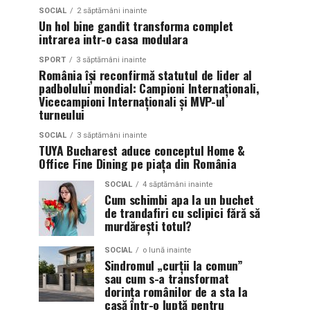
SOCIAL
2 săptămâni inainte
Un hol bine gandit transforma complet
intrarea intr-o casa modulara
SPORT
3 săptămâni inainte
România își reconfirmă statutul de lider al
padbolului mondial: Campioni Internaționali,
Vicecampioni Internaționali și MVP-ul
turneului
SOCIAL
3 săptămâni inainte
TUYA Bucharest aduce conceptul Home &
Office Fine Dining pe piața din România
SOCIAL
4 săptămâni inainte
Cum schimbi apa la un buchet
de trandafiri cu sclipici fără să
murdărești totul?
SOCIAL
o lună inainte
Sindromul „curții la comun”
sau cum s-a transformat
dorința românilor de a sta la
casă într-o luptă pentru