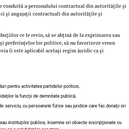
e conduită a personalului contractual din autorităţile şi
ci şi angajaţii contractuali din autorităţile şi
uţiilor ce le revin, să se abţină de la exprimarea sau
i preferinţelor lor politice, să nu favorizeze vreun
eia îi este aplicabil acelaşi regim juridic ca şi
uri pentru activitatea partidelor politice;
idaţilor la funcţii de demnitate publică;
 de serviciu, cu persoanele fizice sau juridice care fac donaţii ori
r sau instituţiilor publice, însemne ori obiecte inscripţionate cu