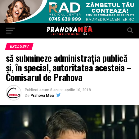
EXCLUSIV
să submineze administrația publică
și, în special, autoritatea acesteia –
Comisarul de Prahova
Publicat
acum 8 ani
pe
aprilie 10, 2018
De
Prahova Mea