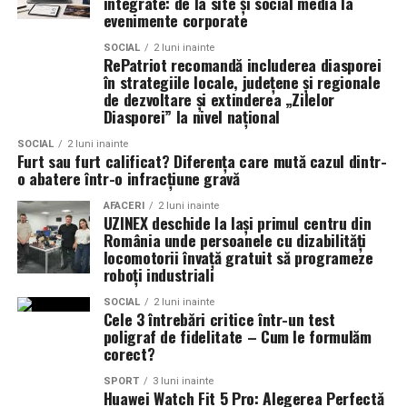
integrate: de la site și social media la
datele pe numele tau, mai ales in perioadele de varf.
condominii
evenimente corporate
Daca ai introdus corect ID-ul, detaliile despre masina si
SOCIAL
2 luni inainte
plata, de obicei te poti relaxa si sa astepti putin. Cand
Serviciile DDD de bază pentru condominii includ
RePatriot recomandă includerea diasporei
cumperi impreuna cu altii la reprezentanta, faci parte
dezinsecția, deratizarea și dezinfectarea spațiilor
în strategiile locale, județene și regionale
dintr-un proces usor si organizat, care ii ajuta pe toti sa
de dezvoltare și extinderea „Zilelor
comune. Dezinsecția se concentrează pe eliminarea
Diasporei” la nivel național
mearga mai departe cu incredere.
insectelor dăunătoare, cum ar fi gândacii, furnicile sau
ploșnițele, care pot afecta sănătatea locatarilor. Aceste
SOCIAL
2 luni inainte
Furt sau furt calificat? Diferența care mută cazul dintr-
Veti primi banii inapoi pentru
tratamente sunt esențiale pentru prevenirea infestării și
o abatere într-o infracțiune gravă
trebuie efectuate periodic, în funcție de specificul
primele neutilizate?
clădirii și de istoricul problemelor întâmpinate.
AFACERI
2 luni inainte
UZINEX deschide la Iași primul centru din
România unde persoanele cu dizabilități
Daca anulati polita RCA inainte sa se incheie, este posibil
Deratizarea este un alt serviciu crucial, având ca scop
locomotorii învață gratuit să programeze
sa primiti o rambursare pentru
prima neutilizata
, dar
eliminarea rozătoarelor care pot cauza daune
roboți industriali
depinde de termenii politei si de momentul anularii. De
structurale clădirii și pot transmite boli periculoase.
obicei, trebuie sa anulati cat mai repede, deoarece
SOCIAL
2 luni inainte
Administratorul trebuie să colaboreze cu compania DDD
Cele 3 întrebări critice într-un test
asiguratorul calculeaza adesea rambursarea pe baza
poligraf de fidelitate – Cum le formulăm
pentru a stabili un program eficient de deratizare, care
datei la care primeste cererea dvs. In multe cazuri,
corect?
să includă inspecții regulate și măsuri preventive.
rambursarea este proportionala, astfel incat veti primi
Dezinfectarea spațiilor comune, cum ar fi holurile,
SPORT
3 luni inainte
inapoi doar partea pe care nu ati utilizat-o.
Huawei Watch Fit 5 Pro: Alegerea Perfectă
lifturile sau zonele de recreere, este la fel de