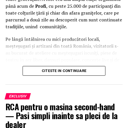
până acum de
Profi
, cu peste 25.000 de participanți din
toate colțurile țării și chiar din afara granițelor, care pe
parcursul a două zile au descoperit cum sunt continuate
tradițiile, unind comunitățile.
Pe lângă întâlnirea cu mici producători locali,
meșteșugari și artizani din toată România, vizitatorii s-
au bucurat de ateliere cu meșteșugari iscusiți, piese de
teatru în aer liber, dansuri populare, concerte live și de
o intervenție surpriză a
Grupului Vocal SONG
. Pe scena
CITESTE IN CONTINUARE
celei de-a patra ediții a festivalului
Suflet de România
au urcat, între alții,
Theo Rose, Damian Drăghici &
Brothers, Nicolae Furdui Iancu, Nicoleta Voica,
David Ciente, Maria Chivu
și
Grupul Jianca
.
EXCLUSIV
RCA pentru o masina second-hand
Evenimentul s-a desfășurat cu participarea
Majestății
— Pasi simpli inainte sa pleci de la
Sale Margareta
, Custodele Coroanei României, a
Alteței Sale Regale Radu
, Principele Consort al
dealer
României, alături de
Xavier Piesvaux
, Country Manager