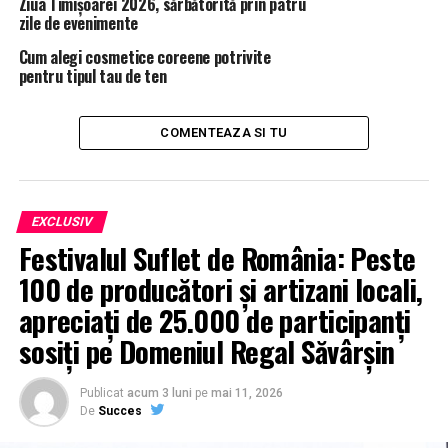
Ziua Timișoarei 2026, sărbătorită prin patru
zile de evenimente
Cum alegi cosmetice coreene potrivite
pentru tipul tau de ten
COMENTEAZA SI TU
EXCLUSIV
Festivalul Suflet de România: Peste
100 de producători și artizani locali,
apreciați de 25.000 de participanți
sosiți pe Domeniul Regal Săvârșin
Publicat
acum 3 luni
pe
mai 11, 2026
De
Succes