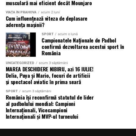
De asemenea, administratorul ar trebui să comunice clar
musculară mai eficient decât Mounjaro
cu locatarii despre programul stabilit, informându-i cu
Anularea politicii la momentul
VIAȚA ÎN PRAHOVA
acum 2 luni
privire la zilele și orele când vor avea loc intervențiile.
Cum influențează viteza de deplasare
potrivit
Această transparență va ajuta la minimizarea
aderența mașinii?
disconfortului creat de aceste activități și va asigura
SPORT
acum o lună
Momentul anularii
poate face o diferenta reala in
cooperarea locatarilor. Monitorizarea rezultatelor
Campionatele Naționale de Padbol
faptul daca primesti bani inapoi pentru
primele
intervențiilor este la fel de importantă; administratorul
confirmă dezvoltarea acestui sport în
neutilizate
. Daca actionezi curand dupa vanzare, iti poti
România
ar trebui să solicite feedback din partea locatarilor
proteja sansa de a recupera o parte din ceea ce ai platit.
pentru a evalua eficiența serviciilor DDD și pentru a face
UNCATEGORIZED
acum 3 săptămâni
Inainte sa trimiti o
anulare polita
, verifica
ajustări dacă este necesar.
MAREA DESCHIDERE NIBIRU, azi 16 IULIE!
eligibilitatea din contract
si compar-o cu
Delia, Puya și Mario, focuri de artificii
documentele masinii
tale, ca nimic sa nu intarzie
Cum să previi problemele legate
și spectacol aviatic în prima seară
procesul. Fa o
verificare rapida a rambursarii
cu
SPORT
acum 3 săptămâni
de dăunători în condominiu
asiguratorul sau brokerul si intreaba exact ce data vor
România își reconfirmă statutul de lider
folosi pentru a opri acoperirea. Nu trebuie sa te simti
al padbolului mondial: Campioni
Prevenirea problemelor legate de dăunători într-un
singur(a) in acest pas; multi soferi fac asta cand isi
Internaționali, Vicecampioni
condominiu este esențială pentru menținerea unui
Internaționali și MVP-ul turneului
schimba masina. Pastreaza cererea clara, pastreaza copii
mediu sănătos. O primă măsură preventivă este
ale tuturor documentelor si actioneaza prompt. Astfel,
asigurarea unei bune igiene în spațiile comune și private.
ramai in control si eviti intarzieri nedorite pe masura ce