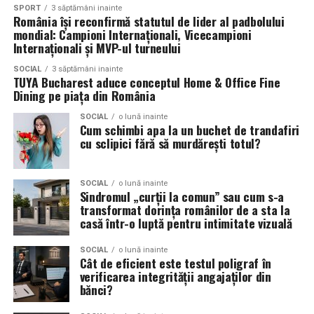
Un alt criteriu esențial în alegerea unei companii DDD
Pastreaza toate actele clare, actuale si usor de citit.
SPORT
3 săptămâni inainte
România își reconfirmă statutul de lider al padbolului
este certificarea și licențierea acesteia. Administratorul
Cand actele sunt pregatite, poti trece mai departe cu
mondial: Campioni Internaționali, Vicecampioni
trebuie să se asigure că firma aleasă respectă toate
incredere, stiind ca esti cu un pas mai aproape de
Internaționali și MVP-ul turneului
reglementările legale și are personal calificat pentru a
asigurare RCA
completa
si de o predare fara probleme
efectua tratamentele necesare. Este recomandat să se
SOCIAL
3 săptămâni inainte
de la dealer la drum.
TUYA Bucharest aduce conceptul Home & Office Fine
solicite o prezentare detaliată a metodelor utilizate, a
Dining pe piața din România
produselor chimice folosite și a măsurilor de siguranță
Cum cumperi RCA pe telefonul
SOCIAL
o lună inainte
implementate. O companie transparentă va oferi toate
Cum schimbi apa la un buchet de trandafiri
tau?
informațiile necesare pentru a câștiga încrederea
cu sclipici fără să murdărești totul?
administratorului și a locatarilor.
Daca vrei sa
cumperi RCA pe telefon
, de obicei o poti
SOCIAL
o lună inainte
face in doar cateva minute. Deschide o aplicatie mobila
Rolul locatarilor în menținerea
Sindromul „curții la comun” sau cum s-a
de incredere pentru RCA sau un site al unei firme de
transformat dorința românilor de a sta la
curățeniei și igienei în
asigurari,
introdu datele masinii tale
si
alege
casă într-o luptă pentru intimitate vizuală
acoperirea
care se potriveste noii tale masini. Te vei
condominiu
SOCIAL
o lună inainte
simti mai in siguranta cand
verifici datele dealerului
si
Cât de eficient este testul poligraf în
confirmi datele de inregistrare ale masinii inainte sa
verificarea integrității angajaților din
Locatarii joacă un rol esențial în menținerea curățeniei și
bănci?
platesti. Tine la indemana actul de identitate, dovada de
igienei într-un condominiu. Fiecare persoană are
adresa si cardul bancar ca sa poti parcurge pasii fara
responsabilitatea de a contribui la un mediu sănătos