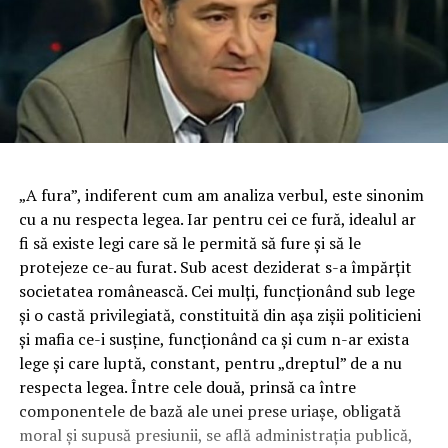
„A fura”, indiferent cum am analiza verbul, este sinonim
cu a nu respecta legea. Iar pentru cei ce fură, idealul ar
fi să existe legi care să le permită să fure și să le
protejeze ce-au furat. Sub acest deziderat s-a împărțit
societatea românească. Cei mulți, funcționând sub lege
și o castă privilegiată, constituită din așa zișii politicieni
și mafia ce-i susține, funcționând ca și cum n-ar exista
lege și care luptă, constant, pentru „dreptul” de a nu
respecta legea. Între cele două, prinsă ca între
componentele de bază ale unei prese uriașe, obligată
moral și supusă presiunii, se află administrația publică,