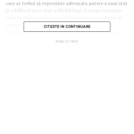
care ar trebui să reprezinte adevarata putere a unui stat
și echilibrul între lege și fărădelege. O mega-instituție
care, în sens formal, poate fi înţeleasă ca un sistem de
organe, de instituţii, cuprinzând diverse structuri
CITESTE IN CONTINUARE
administrative care realizează activitatea de organizare
a executării şi de executare în concret a legii. Adică un
PUBLICITATE
garant al apărării dreptului la proprietate, indiferent
sub ce formă, ce se opune real și nu formal, formei
materiale a verbului „a fura”.
Pentru că, oricât am fi de naivi și subiectivi, realitatea ne
obligă să constatăm că în România 99% din cei care și-
au realizat o carieră politică sau o avere uriașă, din
nimic, au făcut-o pe bază de furt (material și intelectual)
și manipulare prin minciună. Și tot aceeași pondere este
valabilă și în cazul legăturilor dintre zona interlopă a
economiei și cariera politică.
Nici așa zisa clasa politică (în fapt, după cum se