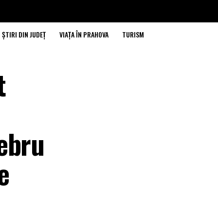
ȘTIRI DIN JUDEȚ
VIAȚA ÎN PRAHOVA
TURISM
t
ebru
e