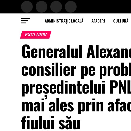
ADMINISTRAȚIE LOCALĂ
AFACERI
CULTURĂ
EXCLUSIV
Generalul Alexan
consilier pe prob
președintelui PN
mai ales prin afa
fiului său