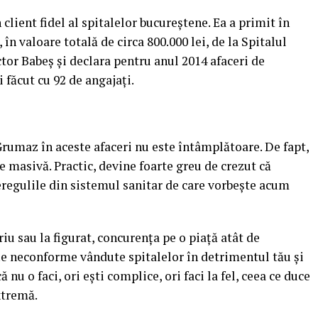
client fidel al spitalelor bucureştene. Ea a primit în
 în valoare totală de circa 800.000 lei, de la Spitalul
tor Babeş şi declara pentru anul 2014 afaceri de
i făcut cu 92 de angajaţi.
Grumaz în aceste afaceri nu este întâmplătoare. De fapt,
e masivă. Practic, devine foarte greu de crezut că
neregulile din sistemul sanitar de care vorbeşte acum
riu sau la figurat, concurenţa pe o piaţă atât de
ţe neconforme vândute spitalelor în detrimentul tău şi
ă nu o faci, ori eşti complice, ori faci la fel, ceea ce duce
xtremă.