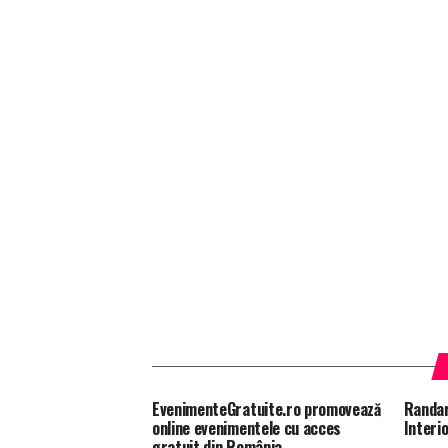
EvenimenteGratuite.ro promovează
Randar
online evenimentele cu acces
Interi
gratuit din România