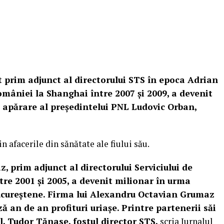
 prim adjunct al directorului STS în epoca Adrian
omâniei la Shanghai între 2007 şi 2009, a devenit
 apărare al președintelui PNL Ludovic Orban,
 afacerile din sănătate ale fiului său.
, prim adjunct al directorului Serviciului de
tre 2001 şi 2005, a devenit milionar în urma
bucureştene. Firma lui Alexandru Octavian Grumaz
ă an de an profituri uriaşe. Printre partenerii săi
al, Tudor Tănase, fostul director STS,
scria
Jurnalul