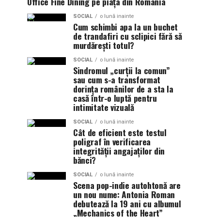
Office Fine Dining pe piața din România
SOCIAL
o lună inainte
Cum schimbi apa la un buchet
de trandafiri cu sclipici fără să
murdărești totul?
SOCIAL
o lună inainte
Sindromul „curții la comun”
sau cum s-a transformat
dorința românilor de a sta la
casă într-o luptă pentru
intimitate vizuală
SOCIAL
o lună inainte
Cât de eficient este testul
poligraf în verificarea
integrității angajaților din
bănci?
SOCIAL
o lună inainte
Scena pop-indie autohtonă are
un nou nume: Antonia Roman
debutează la 19 ani cu albumul
„Mechanics of the Heart”