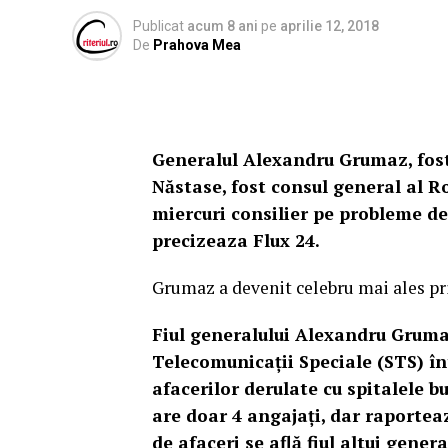
Publicat
acum 8 ani
pe
aprilie 12, 2018
De
Prahova Mea
Generalul Alexandru Grumaz, fost
Năstase, fost consul general al R
miercuri consilier pe probleme de
precizeaza Flux 24.
Grumaz a devenit celebru mai ales prin
Fiul generalului Alexandru Grumaz
Telecomunicaţii Speciale (STS) în
afacerilor derulate cu spitalele 
are doar 4 angajaţi, dar raporteaz
de afaceri se află fiul altui gener