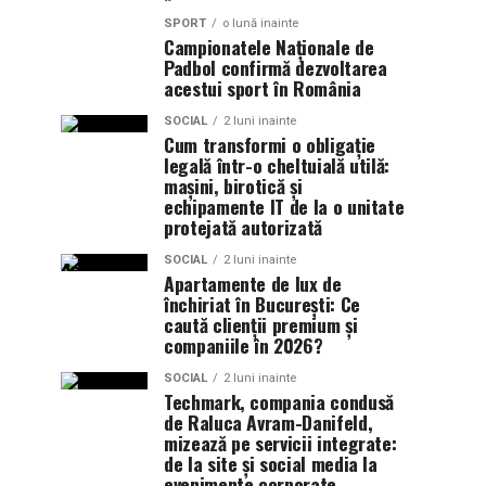
SPORT
o lună inainte
Campionatele Naționale de
Padbol confirmă dezvoltarea
acestui sport în România
SOCIAL
2 luni inainte
Cum transformi o obligație
legală într-o cheltuială utilă:
mașini, birotică și
echipamente IT de la o unitate
protejată autorizată
SOCIAL
2 luni inainte
Apartamente de lux de
închiriat în București: Ce
caută clienții premium și
companiile în 2026?
SOCIAL
2 luni inainte
Techmark, compania condusă
de Raluca Avram-Danifeld,
mizează pe servicii integrate:
de la site și social media la
evenimente corporate