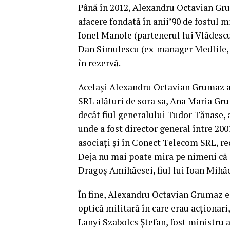
Până în 2012, Alexandru Octavian Gru
afacere fondată în anii’90 de fostul m
Ionel Manole (partenerul lui Vlădesc
Dan Simulescu (ex-manager Medlife, M
în rezervă.
Acelaşi Alexandru Octavian Grumaz ap
SRL alături de sora sa, Ana Maria Gru
decât fiul generalului Tudor Tănase, 
unde a fost director general între 200
asociaţi şi în Conect Telecom SRL, re
Deja nu mai poate mira pe nimeni că c
Dragoş Amihăesei, fiul lui Ioan Mihăe
În fine, Alexandru Octavian Grumaz es
optică militară în care erau acţionar
Lanyi Szabolcs Ştefan, fost ministru a