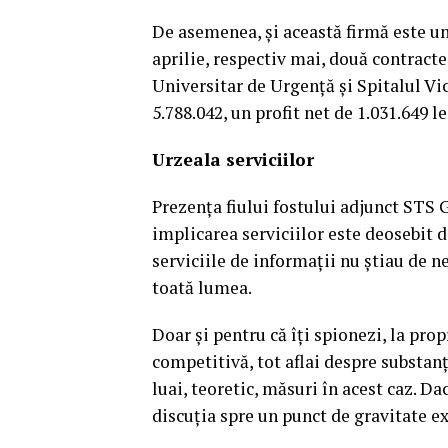
De asemenea, şi această firmă este un 
aprilie, respectiv mai, două contracte,
Universitar de Urgenţă şi Spitalul Vic
5.788.042, un profit net de 1.031.649 le
Urzeala serviciilor
Prezenţa fiului fostului adjunct STS 
implicarea serviciilor este deosebit d
serviciile de informaţii nu ştiau de 
toată lumea.
Doar şi pentru că îţi spionezi, la prop
competitivă, tot aflai despre substan
luai, teoretic, măsuri în acest caz. Dac
discuţia spre un punct de gravitate e