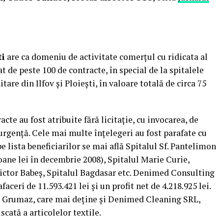
ti
are ca domeniu de activitate comerţul cu ridicata al
t de peste 100 de contracte, în special de la spitalele
itare din Ilfov şi Ploieşti, în valoare totală de circa 75
cte au fost atribuite fără licitaţie, cu invocarea, de
 urgenţă. Cele mai multe înţelegeri au fost parafate cu
e lista beneficiarilor se mai află Spitalul Sf. Pantelimon
oane lei în decembrie 2008), Spitalul Marie Curie,
Victor Babeş, Spitalul Bagdasar etc. Denimed Consulting
aceri de 11.593.421 lei şi un profit net de 4.218.925 lei.
n Grumaz, care mai deţine şi Denimed Cleaning SRL,
scată a articolelor textile.