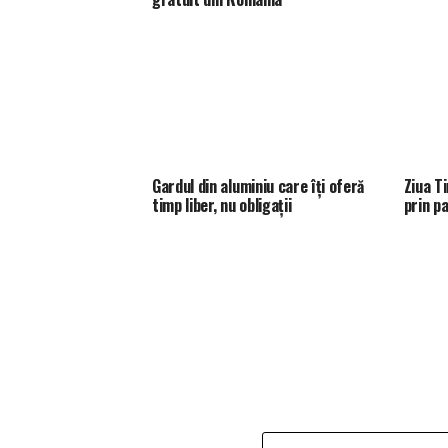
Gardul din aluminiu care îți oferă
Ziua T
timp liber, nu obligații
prin p