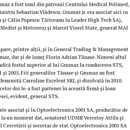
maz a fost unul din patronii Centrului Medical Polimed,
inistru Sebastian Vlădescu. Grumaz jr. era asociat aici cu
u şi Călin Popescu Tăriceanu în Leader High Tech SA),
edist şi Metrorex) şi Marcel Viorel State, general MAI
are, printre alţii, şi în General Trading & Management
maz, dar şi de Ionuţ Florin Adrian Tănase. Nimeni altul
adică fostul superior al lui Grumaz la conducerea STS,
1 şi 2005. Fiii generalilor Tănase şi Grumaz au fost
denumită Carroline Excelent SRL şi dizolvată în 2010.
elor doi le-a fost partener în această firmă şi Ioan
sei, evident, general STS.
te asociat şi în Optoelectronica 2001 SA, producător de
i, la un moment dat, senatorul UDMR Verestoy Attila şi
l Cercetării şi secretar de stat. Optoelectronica 2001 SA