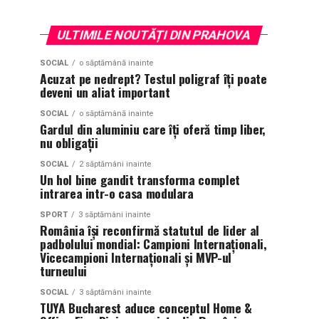
ULTIMILE NOUTĂȚI DIN PRAHOVA
SOCIAL
o săptămână inainte
Acuzat pe nedrept? Testul poligraf îţi poate
deveni un aliat important
SOCIAL
o săptămână inainte
Gardul din aluminiu care îți oferă timp liber,
nu obligații
SOCIAL
2 săptămâni inainte
Un hol bine gandit transforma complet
intrarea intr-o casa modulara
SPORT
3 săptămâni inainte
România își reconfirmă statutul de lider al
padbolului mondial: Campioni Internaționali,
Vicecampioni Internaționali și MVP-ul
turneului
SOCIAL
3 săptămâni inainte
TUYA Bucharest aduce conceptul Home &