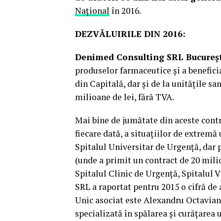
Național
în 2016.
DEZVĂLUIRILE DIN 2016:
Denimed Consulting SRL Bucureş
produselor farmaceutice şi a beneficia
din Capitală, dar şi de la unităţile san
milioane de lei, fără TVA.
Mai bine de jumătate din aceste contra
fiecare dată, a situaţiilor de extremă
Spitalul Universitar de Urgenţă, dar p
(unde a primit un contract de 20 mili
Spitalul Clinic de Urgenţă, Spitalul 
SRL a raportat pentru 2015 o cifră de af
Unic asociat este Alexandru Octavia
specializată în spălarea şi curăţarea u