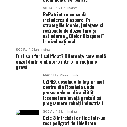
SOCIAL
2 luni inainte
RePatriot recomandă
includerea diasporei în
strategiile locale, județene și
regionale de dezvoltare și
extinderea „Zilelor Diasporei”
la nivel național
SOCIAL
2 luni inainte
Furt sau furt calificat? Diferența care mută
cazul dintr-o abatere într-o infracțiune
gravă
AFACERI
2 luni inainte
UZINEX deschide la Iași primul
centru din România unde
persoanele cu dizabilități
locomotorii învață gratuit să
programeze roboți industriali
SOCIAL
2 luni inainte
Cele 3 întrebări critice într-un
test poligraf de fidelitate –