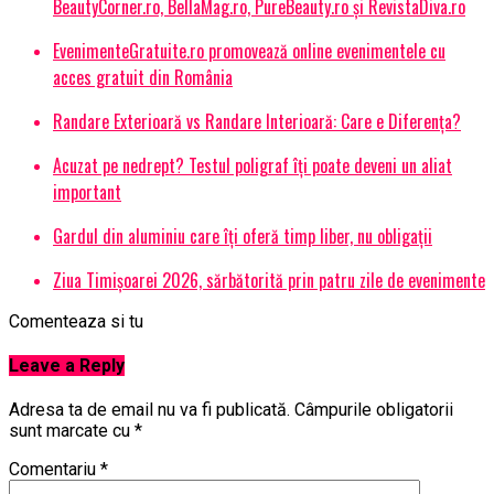
BeautyCorner.ro, BellaMag.ro, PureBeauty.ro și RevistaDiva.ro
EvenimenteGratuite.ro promovează online evenimentele cu
acces gratuit din România
Randare Exterioară vs Randare Interioară: Care e Diferența?
Acuzat pe nedrept? Testul poligraf îţi poate deveni un aliat
important
Gardul din aluminiu care îți oferă timp liber, nu obligații
Ziua Timișoarei 2026, sărbătorită prin patru zile de evenimente
Comenteaza si tu
Leave a Reply
Adresa ta de email nu va fi publicată.
Câmpurile obligatorii
sunt marcate cu
*
Comentariu
*