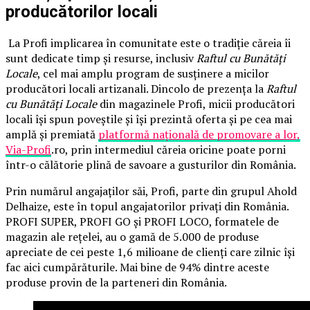
producătorilor locali
La Profi implicarea în comunitate este o tradiție căreia îi
sunt dedicate timp și resurse, inclusiv
Raftul cu Bunătăți
Locale
, cel mai amplu program de susținere a micilor
producători locali artizanali. Dincolo de prezența la
Raftul
cu Bunătăți Locale
din magazinele Profi, micii producători
locali își spun poveștile și își prezintă oferta și pe cea mai
amplă și premiată
platformă națională de promovare a lor,
Via-Profi
.ro, prin intermediul căreia oricine poate porni
într-o călătorie plină de savoare a gusturilor din România.
Prin numărul angajaților săi, Profi, parte din grupul Ahold
Delhaize, este în topul angajatorilor privați din România.
PROFI SUPER, PROFI GO și PROFI LOCO, formatele de
magazin ale rețelei, au o gamă de 5.000 de produse
apreciate de cei peste 1,6 milioane de clienți care zilnic își
fac aici cumpărăturile. Mai bine de 94% dintre aceste
produse provin de la parteneri din România.