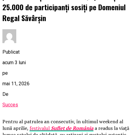
25.000 de participanți sosiți pe Domeniul
Regal Săvârșin
Publicat
acum 3 luni
pe
mai 11, 2026
De
Succes
Pentru al patrulea an consecutiv, în ultimul weekend al
lunii aprilie,
festivalul
Suflet de România
a readus la viață
lumea satului de altădată, cu artizani ai gustului autentic,