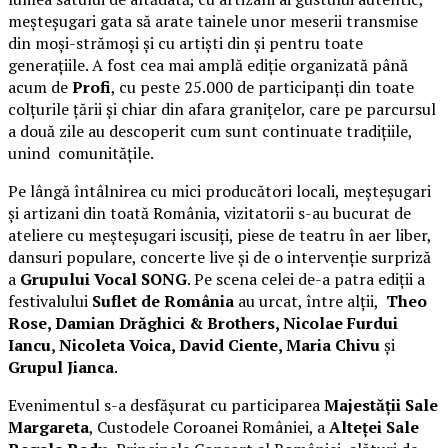
meșteșugari gata să arate tainele unor meserii transmise
din moși-strămoși și cu artiști din și pentru toate
generațiile. A fost cea mai amplă ediție organizată până
acum de
Profi
, cu peste 25.000 de participanți din toate
colțurile țării și chiar din afara granițelor, care pe parcursul
a două zile au descoperit cum sunt continuate tradițiile,
unind comunitățile.
Pe lângă întâlnirea cu mici producători locali, meșteșugari
și artizani din toată România, vizitatorii s-au bucurat de
ateliere cu meșteșugari iscusiți, piese de teatru în aer liber,
dansuri populare, concerte live și de o intervenție surpriză
a
Grupului Vocal SONG
. Pe scena celei de-a patra ediții a
festivalului
Suflet de România
au urcat, între alții,
Theo
Rose, Damian Drăghici & Brothers, Nicolae Furdui
Iancu, Nicoleta Voica, David Ciente, Maria Chivu
și
Grupul Jianca
.
Evenimentul s-a desfășurat cu participarea
Majestății Sale
Margareta
, Custodele Coroanei României, a
Alteței Sale