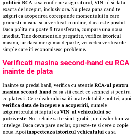
politicii RCA
si sa confirme asiguratorul, VIN-ul si data
exacta de inceput, inclusiv ora. Nu pleca pana cand te
asiguri ca acoperirea corespunde momentului in care
primesti masina si ai verificat-o online, daca este posibil.
Daca polita nu poate fi transferata, cumpara una noua
imediat. Tine documentele pregatite, verifica istoricul
masinii, iar daca mergi mai departe, vei vedea verificarile
simple care iti economisesc probleme.
Verificati masina second-hand cu RCA
inainte de plata
Inainte sa predai banii, verifica cu atentie
RCA-ul pentru
masina second-hand
ca sa stii exact ce semnezi si pentru
ce platesti. Cere dealerului sa iti arate detaliile politei, apoi
verifica data de incepere a acoperirii
, numele
asiguratorului si faptul ca
VIN-ul vehiculului se
potriveste
. Nu trebuie sa te simti grabit; un dealer bun va
intelege. Daca ceva pare neclar, opreste-te si cere o copie
noua. Apoi
inspecteaza istoricul vehiculului
ca sa