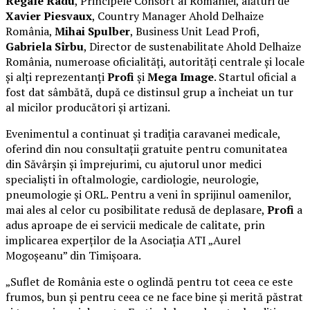
Regale Radu
, Principele Consort al României, alături de
Xavier Piesvaux
, Country Manager Ahold Delhaize
România,
Mihai Spulber
, Business Unit Lead Profi,
Gabriela Sîrbu
, Director de sustenabilitate Ahold Delhaize
România, numeroase oficialități, autorități centrale și locale
și alți reprezentanți
Profi
și
Mega Image
. Startul oficial a
fost dat sâmbătă, după ce distinsul grup a încheiat un tur
al micilor producători și artizani.
Evenimentul a continuat și tradiția caravanei medicale,
oferind din nou consultații gratuite pentru comunitatea
din Săvârșin și împrejurimi, cu ajutorul unor medici
specialiști în oftalmologie, cardiologie, neurologie,
pneumologie și ORL. Pentru a veni în sprijinul oamenilor,
mai ales al celor cu posibilitate redusă de deplasare,
Profi
a
adus aproape de ei servicii medicale de calitate, prin
implicarea experților de la Asociația ATI „Aurel
Mogoșeanu” din Timișoara.
„Suflet de România este o oglindă pentru tot ceea ce este
frumos, bun și pentru ceea ce ne face bine și merită păstrat