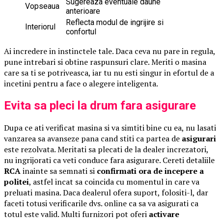
Sugereaza eventuale daune
Vopseaua
anterioare
Reflecta modul de ingrijire si
Interiorul
confortul
Ai incredere in instinctele tale. Daca ceva nu pare in regula,
pune intrebari si obtine raspunsuri clare. Meriti o masina
care sa ti se potriveasca, iar tu nu esti singur in efortul de a
incetini pentru a face o alegere inteligenta.
Evita sa pleci la drum fara asigurare
Dupa ce ati verificat masina si va simtiti bine cu ea, nu lasati
vanzarea sa avanseze pana cand stiti ca partea de
asigurari
este rezolvata. Meritati sa plecati de la dealer increzatori,
nu ingrijorati ca veti conduce fara asigurare. Cereti detaliile
RCA
inainte sa semnati si
confirmati ora de incepere a
politei
, astfel incat sa coincida cu momentul in care va
preluati masina. Daca dealerul ofera suport, folositi-l, dar
faceti totusi verificarile dvs. online ca sa va asigurati ca
totul este valid. Multi furnizori pot oferi
activare