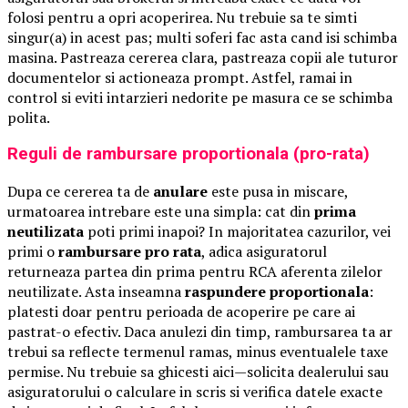
folosi pentru a opri acoperirea. Nu trebuie sa te simti
singur(a) in acest pas; multi soferi fac asta cand isi schimba
masina. Pastreaza cererea clara, pastreaza copii ale tuturor
documentelor si actioneaza prompt. Astfel, ramai in
control si eviti intarzieri nedorite pe masura ce se schimba
polita.
Reguli de rambursare proportionala (pro-rata)
Dupa ce cererea ta de
anulare
este pusa in miscare,
urmatoarea intrebare este una simpla: cat din
prima
neutilizata
poti primi inapoi? In majoritatea cazurilor, vei
primi o
rambursare pro rata
, adica asiguratorul
returneaza partea din prima pentru RCA aferenta zilelor
neutilizate. Asta inseamna
raspundere proportionala
:
platesti doar pentru perioada de acoperire pe care ai
pastrat-o efectiv. Daca anulezi din timp, rambursarea ta ar
trebui sa reflecte termenul ramas, minus eventualele taxe
permise. Nu trebuie sa ghicesti aici—solicita dealerului sau
asiguratorului o calculare in scris si verifica datele exacte