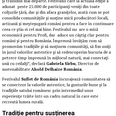
și transmis mai departe. Festivalul care la actuala ediție a
adunat peste 25.000 de participanți veniți din toate
colțurile țării, dar și din afara granițelor, arată cum se pot
consolida comunitățile și susține micii producători locali,
artizanii și meșteșugarii români pentru a face în continuare
ceea ce știu ei cel mai bine. Festivalul nu are o miză
economică pentru Profi, dar aduce un câștig clar pentru
români și pentru România. Împreună învățăm cum să
promovăm tradițiile și să susținem comunități, să fim uniți
în jurul valorilor autentice și să redescoperim bucuria de a
petrece timp împreună în mijlocul naturii, mai conectați
unii cu ceilalți”, declară
Gabriela Sîrbu
, Director de
sustenabilitate
Ahold Delhaize România
.
Festivalul
Suflet de România
încurajează comunitatea să
se conecteze la valorile autentice, la gusturile bune și la
tradițiile satului românesc prin intermediul unor
experiențe trăite într-un cadru natural în care este
recreată lumea rurală.
Tradiție pentru susținerea