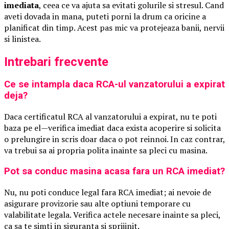
imediata
, ceea ce va ajuta sa evitati golurile si stresul. Cand
aveti dovada in mana, puteti porni la drum ca oricine a
planificat din timp. Acest pas mic va protejeaza banii, nervii
si linistea.
Intrebari frecvente
Ce se intampla daca RCA-ul vanzatorului a expirat
deja?
Daca certificatul RCA al vanzatorului a expirat, nu te poti
baza pe el—verifica imediat daca exista acoperire si solicita
o prelungire in scris doar daca o pot reinnoi. In caz contrar,
va trebui sa ai propria polita inainte sa pleci cu masina.
Pot sa conduc masina acasa fara un RCA imediat?
Nu, nu poti conduce legal fara RCA imediat; ai nevoie de
asigurare provizorie sau alte optiuni temporare cu
valabilitate legala. Verifica actele necesare inainte sa pleci,
ca sa te simti in siguranta si sprijinit.