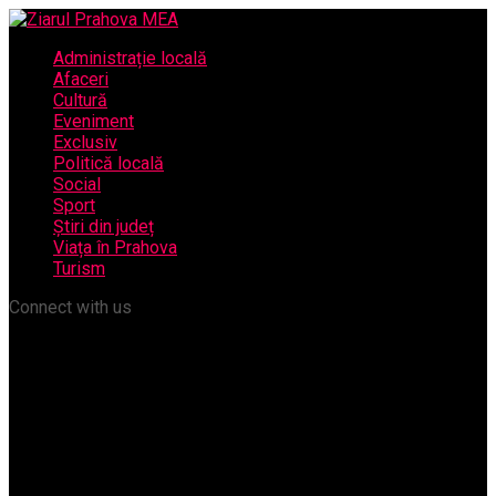
Administrație locală
Afaceri
Cultură
Eveniment
Exclusiv
Politică locală
Social
Sport
Știri din județ
Viața în Prahova
Turism
Connect with us