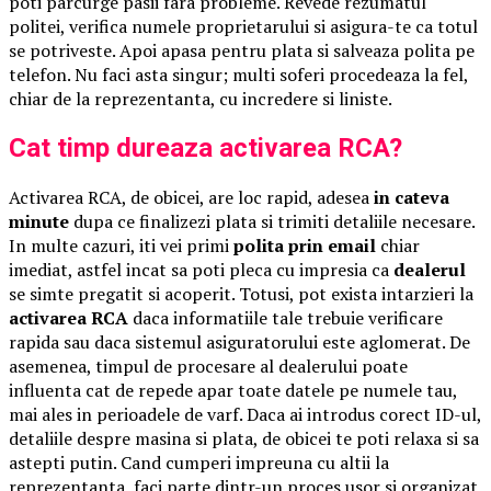
poti parcurge pasii fara probleme. Revede rezumatul
politei, verifica numele proprietarului si asigura-te ca totul
se potriveste. Apoi apasa pentru plata si salveaza polita pe
telefon. Nu faci asta singur; multi soferi procedeaza la fel,
chiar de la reprezentanta, cu incredere si liniste.
Cat timp dureaza activarea RCA?
Activarea RCA, de obicei, are loc rapid, adesea
in cateva
minute
dupa ce finalizezi plata si trimiti detaliile necesare.
In multe cazuri, iti vei primi
polita prin email
chiar
imediat, astfel incat sa poti pleca cu impresia ca
dealerul
se simte pregatit si acoperit. Totusi, pot exista intarzieri la
activarea RCA
daca informatiile tale trebuie verificare
rapida sau daca sistemul asiguratorului este aglomerat. De
asemenea, timpul de procesare al dealerului poate
influenta cat de repede apar toate datele pe numele tau,
mai ales in perioadele de varf. Daca ai introdus corect ID-ul,
detaliile despre masina si plata, de obicei te poti relaxa si sa
astepti putin. Cand cumperi impreuna cu altii la
reprezentanta, faci parte dintr-un proces usor si organizat,