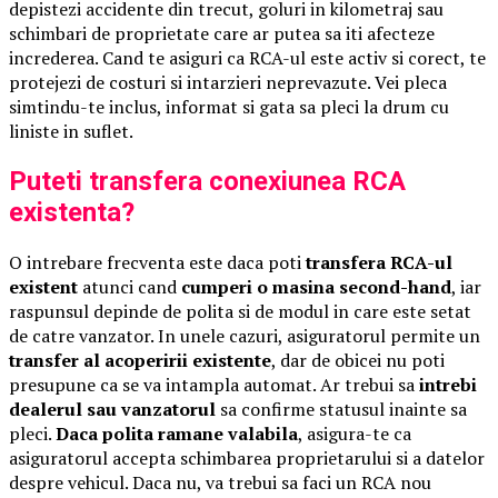
depistezi accidente din trecut, goluri in kilometraj sau
schimbari de proprietate care ar putea sa iti afecteze
increderea. Cand te asiguri ca RCA-ul este activ si corect, te
protejezi de costuri si intarzieri neprevazute. Vei pleca
simtindu-te inclus, informat si gata sa pleci la drum cu
liniste in suflet.
Puteti transfera conexiunea RCA
existenta?
O intrebare frecventa este daca poti
transfera RCA-ul
existent
atunci cand
cumperi o masina second-hand
, iar
raspunsul depinde de polita si de modul in care este setat
de catre vanzator. In unele cazuri, asiguratorul permite un
transfer al acoperirii existente
, dar de obicei nu poti
presupune ca se va intampla automat. Ar trebui sa
intrebi
dealerul sau vanzatorul
sa confirme statusul inainte sa
pleci.
Daca polita ramane valabila
, asigura-te ca
asiguratorul accepta schimbarea proprietarului si a datelor
despre vehicul. Daca nu, va trebui sa faci un RCA nou