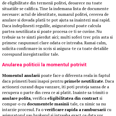
de eligibilitate din termenii politei, deoarece nu toate
situatiile se califica. Tine la indemana lista de documente
necesare: actul de identitate, numarul politei, cererea de
anulare si dovada platii te pot ajuta sa inaintezi mai rapid.
Daca indeplinesti regulile, asiguratorul poate calcula
partea neutilizata si poate procesa ce ti se cuvine. Nu
trebuie sa te simti pierdut aici; multi soferi trec prin asta si
primesc raspunsuri clare odata ce intreaba. Ramai calm,
solicita confirmare in scris si asigura-te ca toate detaliile
corespund inregistrarilor tale.
Anularea politicii la momentul potrivit
Momentul anularii
poate face o diferenta reala in faptul
daca primesti bani inapoi pentru
primele neutilizate
. Daca
actionezi curand dupa vanzare, iti poti proteja sansa de a
recupera o parte din ceea ce ai platit. Inainte sa trimiti o
anulare polita
, verifica
eligibilitatea din contract
si
compar-o cu
documentele masinii
tale, ca nimic sa nu
intarzie procesul. Fa o
verificare rapida a rambursarii
cu
asiguratorul sau brokerul si intreaba exact ce data vor