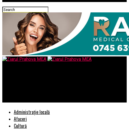
Ziarul Prahova MEA
OPINIE/ Lupta DNA impotriva sau pentru protejarea coruptiei/
Justiţia română este selectivă, abuzivă şi demonstrativă –
Comisarul de Prahova
Administrație locală
Afaceri
Cultură