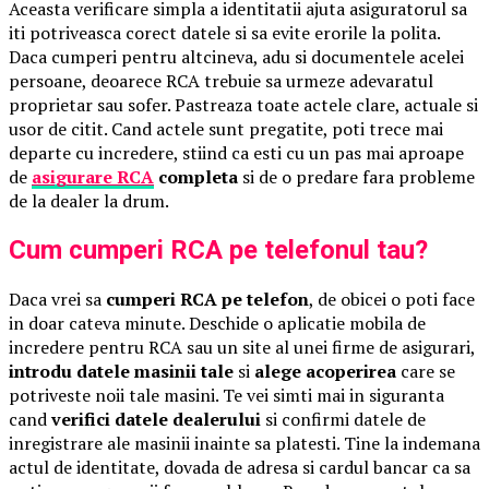
Aceasta verificare simpla a identitatii ajuta asiguratorul sa
iti potriveasca corect datele si sa evite erorile la polita.
Daca cumperi pentru altcineva, adu si documentele acelei
persoane, deoarece RCA trebuie sa urmeze adevaratul
proprietar sau sofer. Pastreaza toate actele clare, actuale si
usor de citit. Cand actele sunt pregatite, poti trece mai
departe cu incredere, stiind ca esti cu un pas mai aproape
de
asigurare RCA
completa
si de o predare fara probleme
de la dealer la drum.
Cum cumperi RCA pe telefonul tau?
Daca vrei sa
cumperi RCA pe telefon
, de obicei o poti face
in doar cateva minute. Deschide o aplicatie mobila de
incredere pentru RCA sau un site al unei firme de asigurari,
introdu datele masinii tale
si
alege acoperirea
care se
potriveste noii tale masini. Te vei simti mai in siguranta
cand
verifici datele dealerului
si confirmi datele de
inregistrare ale masinii inainte sa platesti. Tine la indemana
actul de identitate, dovada de adresa si cardul bancar ca sa