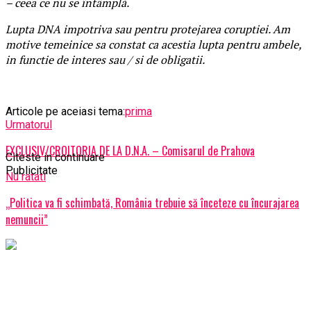
– ceea ce nu se întâmplă.
Lupta DNA impotriva sau pentru protejarea coruptiei. Am
motive temeinice sa constat ca acestia lupta pentru ambele,
in functie de interes sau / si de obligatii.
Articole pe aceiasi tema:
prima
Urmatorul
EXCLUSIV/CROITORIA DE LA D.N.A. – Comisarul de Prahova
Citeste in continuare
Publicitate
Nu ratati
„Politica va fi schimbată, România trebuie să înceteze cu încurajarea
nemuncii”