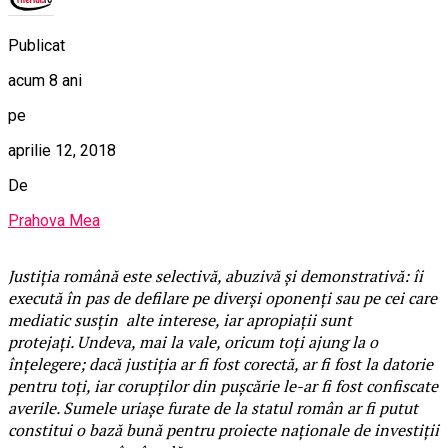
Publicat
acum 8 ani
pe
aprilie 12, 2018
De
Prahova Mea
Justiţia română este selectivă, abuzivă şi demonstrativă: îi
execută în pas de defilare pe diverşi oponenţi sau pe cei care
mediatic susţin alte interese, iar apropiaţii sunt
protejaţi. Undeva, mai la vale, oricum toţi ajung la o
înţelegere; dacă justiţia ar fi fost corectă, ar fi fost la datorie
pentru toţi, iar corupţilor din puşcărie le-ar fi fost confiscate
averile. Sumele uriaşe furate de la statul român ar fi putut
constitui o bază bună pentru proiecte naţionale de investiţii