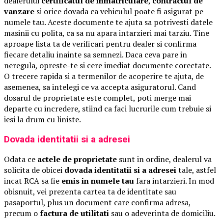
dealerului
certificatul de inmatriculare
,
contractul de
vanzare
si orice dovada ca vehiculul poate fi asigurat pe
numele tau. Aceste documente te ajuta sa potrivesti datele
masinii cu polita, ca sa nu apara intarzieri mai tarziu. Tine
aproape lista ta de verificari pentru dealer si confirma
fiecare detaliu inainte sa semnezi. Daca ceva pare in
neregula, opreste-te si cere imediat documente corectate.
O trecere rapida si a termenilor de acoperire te ajuta, de
asemenea, sa intelegi ce va accepta asiguratorul. Cand
dosarul de proprietate este complet, poti merge mai
departe cu incredere, stiind ca faci lucrurile cum trebuie si
iesi la drum cu liniste.
Dovada identitatii si a adresei
Odata ce
actele de proprietate
sunt in ordine, dealerul va
solicita de obicei
dovada identitatii si a adresei
tale, astfel
incat RCA sa fie
emis in numele tau
fara intarzieri. In mod
obisnuit, vei prezenta cartea ta de identitate sau
pasaportul, plus un document care confirma adresa,
precum o
factura de utilitati
sau o adeverinta de domiciliu.