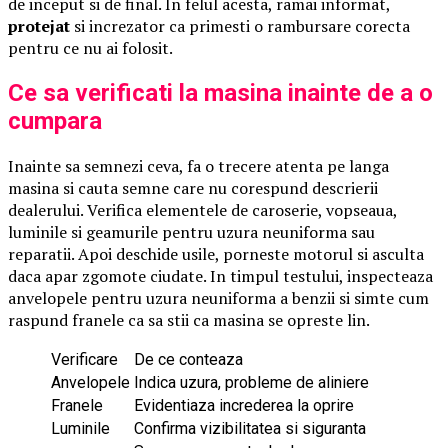
de inceput si de final. In felul acesta, ramai informat,
protejat
si increzator ca primesti o rambursare corecta
pentru ce nu ai folosit.
Ce sa verificati la masina inainte de a o
cumpara
Inainte sa semnezi ceva, fa o trecere atenta pe langa
masina si cauta semne care nu corespund descrierii
dealerului. Verifica elementele de caroserie, vopseaua,
luminile si geamurile pentru uzura neuniforma sau
reparatii. Apoi deschide usile, porneste motorul si asculta
daca apar zgomote ciudate. In timpul testului, inspecteaza
anvelopele pentru uzura neuniforma a benzii si simte cum
raspund franele ca sa stii ca masina se opreste lin.
Verificare
De ce conteaza
Anvelopele
Indica uzura, probleme de aliniere
Franele
Evidentiaza increderea la oprire
Luminile
Confirma vizibilitatea si siguranta