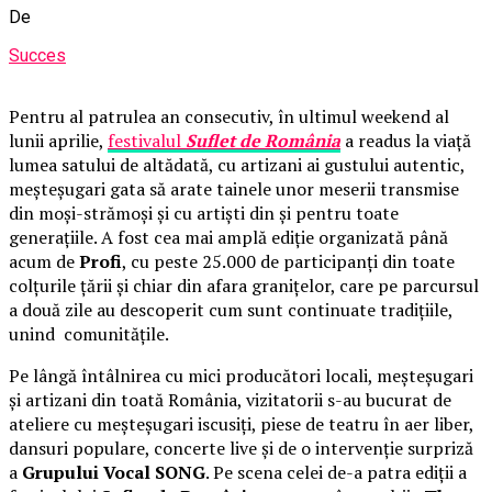
De
Succes
Pentru al patrulea an consecutiv, în ultimul weekend al
lunii aprilie,
festivalul
Suflet de România
a readus la viață
lumea satului de altădată, cu artizani ai gustului autentic,
meșteșugari gata să arate tainele unor meserii transmise
din moși-strămoși și cu artiști din și pentru toate
generațiile. A fost cea mai amplă ediție organizată până
acum de
Profi
, cu peste 25.000 de participanți din toate
colțurile țării și chiar din afara granițelor, care pe parcursul
a două zile au descoperit cum sunt continuate tradițiile,
unind comunitățile.
Pe lângă întâlnirea cu mici producători locali, meșteșugari
și artizani din toată România, vizitatorii s-au bucurat de
ateliere cu meșteșugari iscusiți, piese de teatru în aer liber,
dansuri populare, concerte live și de o intervenție surpriză
a
Grupului Vocal SONG
. Pe scena celei de-a patra ediții a