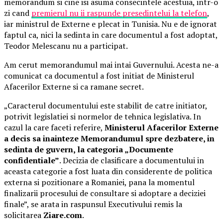
memorandum si cine isi asuma consecintele acestuia, intr-o
zi cand
premierul nu ii raspunde presedintelui la telefon
,
iar ministrul de Externe e plecat in Tunisia. Nu e de ignorat
faptul ca, nici la sedinta in care documentul a fost adoptat,
Teodor Melescanu nu a participat.
Am cerut memorandumul mai intai Guvernului. Acesta ne-a
comunicat ca documentul a fost initiat de Ministerul
Afacerilor Externe si ca ramane secret.
„Caracterul documentului este stabilit de catre initiator,
potrivit legislatiei si normelor de tehnica legislativa. In
cazul la care faceti referire,
Ministerul Afacerilor Externe
a decis sa inainteze Memorandumul spre dezbatere, in
sedinta de guvern, la categoria „Documente
confidentiale”
. Decizia de clasificare a documentului in
aceasta categorie a fost luata din considerente de politica
externa si pozitionare a Romaniei, pana la momentul
finalizarii procesului de consultare si adoptare a deciziei
finale”, se arata in raspunsul Executivului remis la
solicitarea
Ziare.com
.