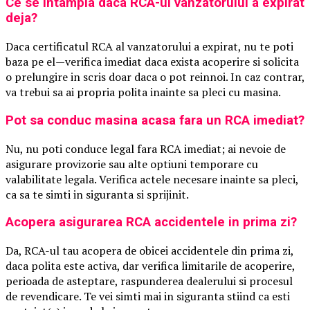
Ce se intampla daca RCA-ul vanzatorului a expirat
deja?
Daca certificatul RCA al vanzatorului a expirat, nu te poti
baza pe el—verifica imediat daca exista acoperire si solicita
o prelungire in scris doar daca o pot reinnoi. In caz contrar,
va trebui sa ai propria polita inainte sa pleci cu masina.
Pot sa conduc masina acasa fara un RCA imediat?
Nu, nu poti conduce legal fara RCA imediat; ai nevoie de
asigurare provizorie sau alte optiuni temporare cu
valabilitate legala. Verifica actele necesare inainte sa pleci,
ca sa te simti in siguranta si sprijinit.
Acopera asigurarea RCA accidentele in prima zi?
Da, RCA-ul tau acopera de obicei accidentele din prima zi,
daca polita este activa, dar verifica limitarile de acoperire,
perioada de asteptare, raspunderea dealerului si procesul
de revendicare. Te vei simti mai in siguranta stiind ca esti