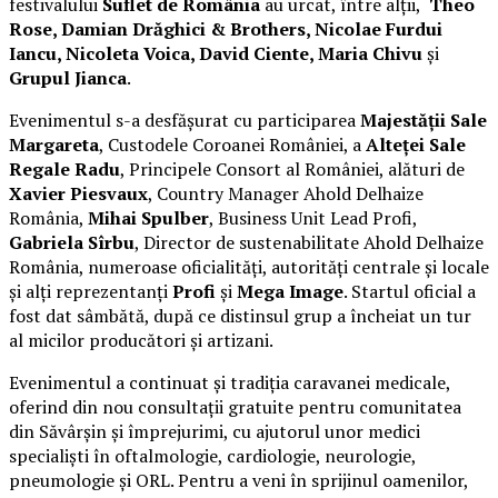
festivalului
Suflet de România
au urcat, între alții,
Theo
Rose, Damian Drăghici & Brothers, Nicolae Furdui
Iancu, Nicoleta Voica, David Ciente, Maria Chivu
și
Grupul Jianca
.
Evenimentul s-a desfășurat cu participarea
Majestății Sale
Margareta
, Custodele Coroanei României, a
Alteței Sale
Regale Radu
, Principele Consort al României, alături de
Xavier Piesvaux
, Country Manager Ahold Delhaize
România,
Mihai Spulber
, Business Unit Lead Profi,
Gabriela Sîrbu
, Director de sustenabilitate Ahold Delhaize
România, numeroase oficialități, autorități centrale și locale
și alți reprezentanți
Profi
și
Mega Image
. Startul oficial a
fost dat sâmbătă, după ce distinsul grup a încheiat un tur
al micilor producători și artizani.
Evenimentul a continuat și tradiția caravanei medicale,
oferind din nou consultații gratuite pentru comunitatea
din Săvârșin și împrejurimi, cu ajutorul unor medici
specialiști în oftalmologie, cardiologie, neurologie,
pneumologie și ORL. Pentru a veni în sprijinul oamenilor,