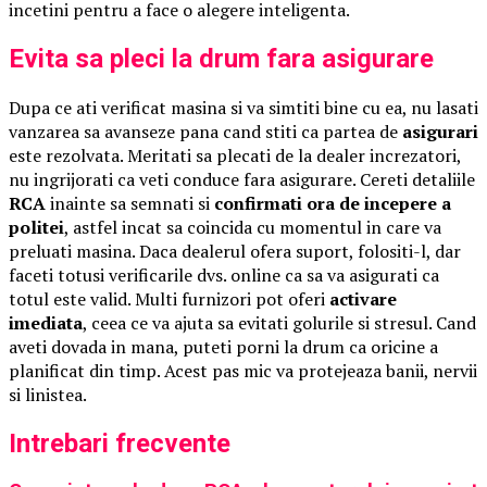
incetini pentru a face o alegere inteligenta.
Evita sa pleci la drum fara asigurare
Dupa ce ati verificat masina si va simtiti bine cu ea, nu lasati
vanzarea sa avanseze pana cand stiti ca partea de
asigurari
este rezolvata. Meritati sa plecati de la dealer increzatori,
nu ingrijorati ca veti conduce fara asigurare. Cereti detaliile
RCA
inainte sa semnati si
confirmati ora de incepere a
politei
, astfel incat sa coincida cu momentul in care va
preluati masina. Daca dealerul ofera suport, folositi-l, dar
faceti totusi verificarile dvs. online ca sa va asigurati ca
totul este valid. Multi furnizori pot oferi
activare
imediata
, ceea ce va ajuta sa evitati golurile si stresul. Cand
aveti dovada in mana, puteti porni la drum ca oricine a
planificat din timp. Acest pas mic va protejeaza banii, nervii
si linistea.
Intrebari frecvente