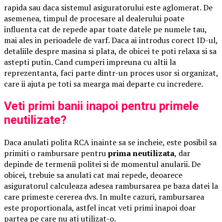
rapida sau daca sistemul asiguratorului este aglomerat. De
asemenea, timpul de procesare al dealerului poate
influenta cat de repede apar toate datele pe numele tau,
mai ales in perioadele de varf. Daca ai introdus corect ID-ul,
detaliile despre masina si plata, de obicei te poti relaxa si sa
astepti putin. Cand cumperi impreuna cu altii la
reprezentanta, faci parte dintr-un proces usor si organizat,
care ii ajuta pe toti sa mearga mai departe cu incredere.
Veti primi banii inapoi pentru primele
neutilizate?
Daca anulati polita RCA inainte sa se incheie, este posibil sa
primiti o rambursare pentru
prima neutilizata
, dar
depinde de termenii politei si de momentul anularii. De
obicei, trebuie sa anulati cat mai repede, deoarece
asiguratorul calculeaza adesea rambursarea pe baza datei la
care primeste cererea dvs. In multe cazuri, rambursarea
este proportionala, astfel incat veti primi inapoi doar
partea pe care nu ati utilizat-o.