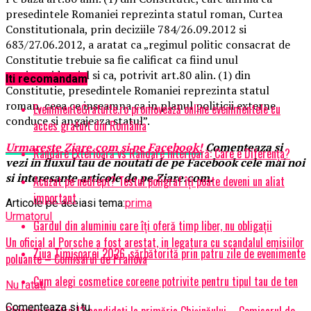
presedintele Romaniei reprezinta statul roman, Curtea
Constitutionala, prin deciziile 784/26.09.2012 si
683/27.06.2012, a aratat ca „regimul politic consacrat de
Constitutie trebuie sa fie calificat ca fiind unul
semiprezidential si ca, potrivit art.80 alin. (1) din
Iti recomandam
Constitutie, presedintele Romaniei reprezinta statul
roman, ceea ce inseamna ca in planul politicii externe
EvenimenteGratuite.ro promovează online evenimentele cu
conduce si angajeaza statul”.
acces gratuit din România
Urmareste
Ziare.
com
si pe Facebook!
Comenteaza si
Randare Exterioară vs Randare Interioară: Care e Diferența?
vezi in fluxul tau de noutati de pe Facebook cele mai noi
si interesante articole de pe Ziare.com.
Acuzat pe nedrept? Testul poligraf îţi poate deveni un aliat
important
Articole pe aceiasi tema:
prima
Urmatorul
Gardul din aluminiu care îți oferă timp liber, nu obligații
Un oficial al Porsche a fost arestat, in legatura cu scandalul emisiilor
Ziua Timișoarei 2026, sărbătorită prin patru zile de evenimente
poluante – Comisarul de Prahova
Cum alegi cosmetice coreene potrivite pentru tipul tau de ten
Nu ratati
Comenteaza si tu
Ghionion pentru 12 candidaţi la primăria Chişinăului – Comisarul de