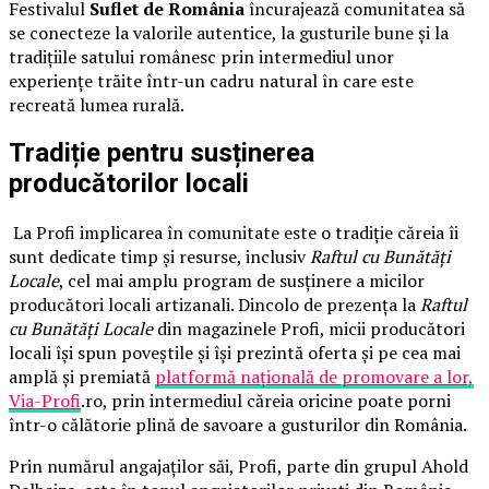
Festivalul
Suflet de România
încurajează comunitatea să
se conecteze la valorile autentice, la gusturile bune și la
tradițiile satului românesc prin intermediul unor
experiențe trăite într-un cadru natural în care este
recreată lumea rurală.
Tradiție pentru susținerea
producătorilor locali
La Profi implicarea în comunitate este o tradiție căreia îi
sunt dedicate timp și resurse, inclusiv
Raftul cu Bunătăți
Locale
, cel mai amplu program de susținere a micilor
producători locali artizanali. Dincolo de prezența la
Raftul
cu Bunătăți Locale
din magazinele Profi, micii producători
locali își spun poveștile și își prezintă oferta și pe cea mai
amplă și premiată
platformă națională de promovare a lor,
Via-Profi
.ro, prin intermediul căreia oricine poate porni
într-o călătorie plină de savoare a gusturilor din România.
Prin numărul angajaților săi, Profi, parte din grupul Ahold