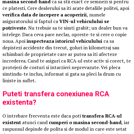
masina second-hand
ca sa stii exact ce semnezi si pentru
ce platesti. Cere dealerului sa iti arate detaliile politei, apoi
verifica data de incepere a acoperirii
, numele
asiguratorului si faptul ca
VIN-ul vehiculului se
potriveste
. Nu trebuie sa te simti grabit; un dealer bun va
intelege. Daca ceva pare neclar, opreste-te si cere o copie
noua. Apoi
inspecteaza istoricul vehiculului
ca sa
depistezi accidente din trecut, goluri in kilometraj sau
schimbari de proprietate care ar putea sa iti afecteze
increderea. Cand te asiguri ca RCA-ul este activ si corect, te
protejezi de costuri si intarzieri neprevazute. Vei pleca
simtindu-te inclus, informat si gata sa pleci la drum cu
liniste in suflet.
Puteti transfera conexiunea RCA
existenta?
O intrebare frecventa este daca poti
transfera RCA-ul
existent
atunci cand
cumperi o masina second-hand
, iar
raspunsul depinde de polita si de modul in care este setat