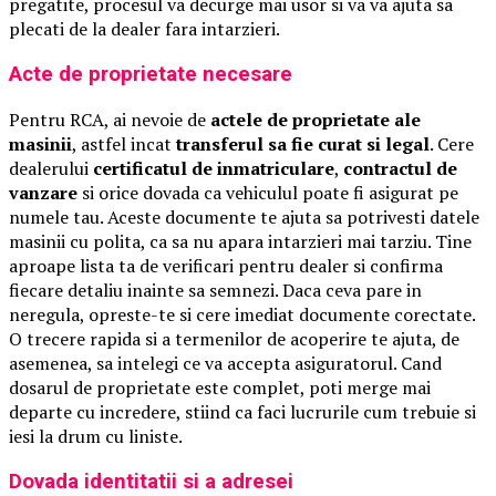
pregatite, procesul va decurge mai usor si va va ajuta sa
plecati de la dealer fara intarzieri.
Acte de proprietate necesare
Pentru RCA, ai nevoie de
actele de proprietate ale
masinii
, astfel incat
transferul sa fie curat si legal
. Cere
dealerului
certificatul de inmatriculare
,
contractul de
vanzare
si orice dovada ca vehiculul poate fi asigurat pe
numele tau. Aceste documente te ajuta sa potrivesti datele
masinii cu polita, ca sa nu apara intarzieri mai tarziu. Tine
aproape lista ta de verificari pentru dealer si confirma
fiecare detaliu inainte sa semnezi. Daca ceva pare in
neregula, opreste-te si cere imediat documente corectate.
O trecere rapida si a termenilor de acoperire te ajuta, de
asemenea, sa intelegi ce va accepta asiguratorul. Cand
dosarul de proprietate este complet, poti merge mai
departe cu incredere, stiind ca faci lucrurile cum trebuie si
iesi la drum cu liniste.
Dovada identitatii si a adresei