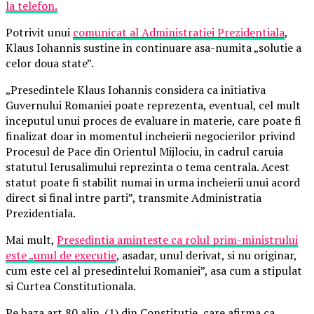
la telefon.
Potrivit unui
comunicat al Administratiei Prezidentiala
,
Klaus Iohannis sustine in continuare asa-numita „solutie a
celor doua state”.
„Presedintele Klaus Iohannis considera ca initiativa
Guvernului Romaniei poate reprezenta, eventual, cel mult
inceputul unui proces de evaluare in materie, care poate fi
finalizat doar in momentul incheierii negocierilor privind
Procesul de Pace din Orientul Mijlociu, in cadrul caruia
statutul Ierusalimului reprezinta o tema centrala. Acest
statut poate fi stabilit numai in urma incheierii unui acord
direct si final intre parti”, transmite Administratia
Prezidentiala.
Mai mult,
Presedintia aminteste ca rolul prim-ministrului
este „unul de executie
, asadar, unul derivat, si nu originar,
cum este cel al presedintelui Romaniei”, asa cum a stipulat
si Curtea Constitutionala.
Pe baza art.80 alin. (1) din Constitutie, care afirma ca