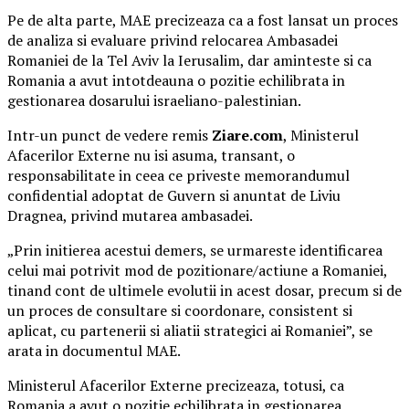
Pe de alta parte, MAE precizeaza ca a fost lansat un proces
de analiza si evaluare privind relocarea Ambasadei
Romaniei de la Tel Aviv la Ierusalim, dar aminteste si ca
Romania a avut intotdeauna o pozitie echilibrata in
gestionarea dosarului israeliano-palestinian.
Intr-un punct de vedere remis
Ziare.com
, Ministerul
Afacerilor Externe nu isi asuma, transant, o
responsabilitate in ceea ce priveste memorandumul
confidential adoptat de Guvern si anuntat de Liviu
Dragnea, privind mutarea ambasadei.
„Prin initierea acestui demers, se urmareste identificarea
celui mai potrivit mod de pozitionare/actiune a Romaniei,
tinand cont de ultimele evolutii in acest dosar, precum si de
un proces de consultare si coordonare, consistent si
aplicat, cu partenerii si aliatii strategici ai Romaniei”, se
arata in documentul MAE.
Ministerul Afacerilor Externe precizeaza, totusi, ca
Romania a avut o pozitie echilibrata in gestionarea