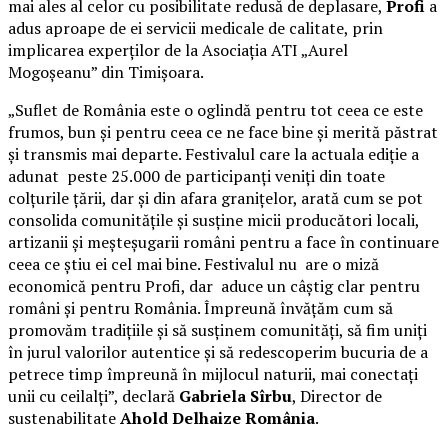
mai ales al celor cu posibilitate redusă de deplasare,
Profi
a
adus aproape de ei servicii medicale de calitate, prin
implicarea experților de la Asociația ATI „Aurel
Mogoșeanu” din Timișoara.
„Suflet de România este o oglindă pentru tot ceea ce este
frumos, bun și pentru ceea ce ne face bine și merită păstrat
și transmis mai departe. Festivalul care la actuala ediție a
adunat peste 25.000 de participanți veniți din toate
colțurile țării, dar și din afara granițelor, arată cum se pot
consolida comunitățile și susține micii producători locali,
artizanii și meșteșugarii români pentru a face în continuare
ceea ce știu ei cel mai bine. Festivalul nu are o miză
economică pentru Profi, dar aduce un câștig clar pentru
români și pentru România. Împreună învățăm cum să
promovăm tradițiile și să susținem comunități, să fim uniți
în jurul valorilor autentice și să redescoperim bucuria de a
petrece timp împreună în mijlocul naturii, mai conectați
unii cu ceilalți”, declară
Gabriela Sîrbu
, Director de
sustenabilitate
Ahold Delhaize România
.