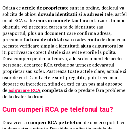
Odata ce
actele de proprietate
sunt in ordine, dealerul va
solicita de obicei
dovada identitatii si a adresei
tale, astfel
incat RCA sa fie
emis in numele tau
fara intarzieri. In mod
obisnuit, vei prezenta cartea ta de identitate sau
pasaportul, plus un document care confirma adresa,
precum o
factura de utilitati
sau o adeverinta de domiciliu.
Aceasta verificare simpla a identitatii ajuta asiguratorul sa
iti potriveasca corect datele si sa evite erorile la polita.
Daca cumperi pentru altcineva, adu si documentele acelei
persoane, deoarece RCA trebuie sa urmeze adevaratul
proprietar sau sofer. Pastreaza toate actele clare, actuale si
usor de citit. Cand actele sunt pregatite, poti trece mai
departe cu incredere, stiind ca esti cu un pas mai aproape
de
asigurare RCA
completa
si de o predare fara probleme
de la dealer la drum.
Cum cumperi RCA pe telefonul tau?
Daca vrei sa
cumperi RCA pe telefon
, de obicei o poti face
in doar cateva minute. Deschide o aplicatie mobila de