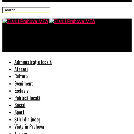
Ziarul Prahova MEA
Cine l-a propus si de ce e secret? – Comisarul de Prahova
Administrație locală
Afaceri
Cultură
Eveniment
Exclusiv
Politică locală
Social
Sport
Știri din județ
Viața în Prahova
Turism