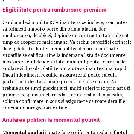
Eligibilitate pentru rambursare premium
Cand anulezi o polita RCA inainte sa se incheie, s-ar putea
sa primesti inapoi o parte din prima platita, dar
rambursarea, de obicei, depinde de contractul tau si de cat
timp de acoperire mai ramane. Va trebui sa verifici cerintele
de eligibilitate din termenii politei, deoarece nu toate
situatiile se califica. Tine la indemana lista de documente
necesare: actul de identitate, numarul politei, cererea de
anulare si dovada platii te pot ajuta sa inaintezi mai rapid.
Daca indeplinesti regulile, asiguratorul poate calcula
partea neutilizata si poate procesa ce ti se cuvine. Nu
trebuie sa te simti pierdut aici; multi soferi trec prin asta si
primesc raspunsuri clare odata ce intreaba. Ramai calm,
solicita confirmare in scris si asigura-te ca toate detaliile
corespund inregistrarilor tale.
Anularea politicii la momentul potrivit
Momentul anularii
poate face o diferenta reala in faptul