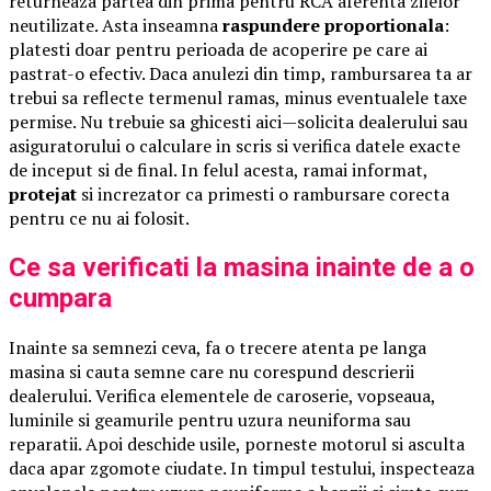
returneaza partea din prima pentru RCA aferenta zilelor
neutilizate. Asta inseamna
raspundere proportionala
:
platesti doar pentru perioada de acoperire pe care ai
pastrat-o efectiv. Daca anulezi din timp, rambursarea ta ar
trebui sa reflecte termenul ramas, minus eventualele taxe
permise. Nu trebuie sa ghicesti aici—solicita dealerului sau
asiguratorului o calculare in scris si verifica datele exacte
de inceput si de final. In felul acesta, ramai informat,
protejat
si increzator ca primesti o rambursare corecta
pentru ce nu ai folosit.
Ce sa verificati la masina inainte de a o
cumpara
Inainte sa semnezi ceva, fa o trecere atenta pe langa
masina si cauta semne care nu corespund descrierii
dealerului. Verifica elementele de caroserie, vopseaua,
luminile si geamurile pentru uzura neuniforma sau
reparatii. Apoi deschide usile, porneste motorul si asculta
daca apar zgomote ciudate. In timpul testului, inspecteaza