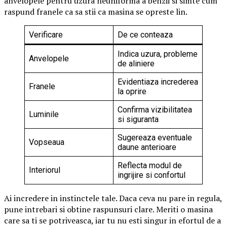
anvelopele pentru uzura neuniforma a benzii si simte cum
raspund franele ca sa stii ca masina se opreste lin.
Verificare
De ce conteaza
Indica uzura, probleme
Anvelopele
de aliniere
Evidentiaza increderea
Franele
la oprire
Confirma vizibilitatea
Luminile
si siguranta
Sugereaza eventuale
Vopseaua
daune anterioare
Reflecta modul de
Interiorul
ingrijire si confortul
Ai incredere in instinctele tale. Daca ceva nu pare in regula,
pune intrebari si obtine raspunsuri clare. Meriti o masina
care sa ti se potriveasca, iar tu nu esti singur in efortul de a