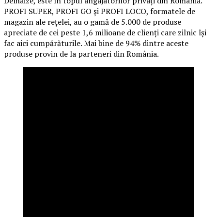
Delhaize, este în topul angajatorilor privați din România.
PROFI SUPER, PROFI GO și PROFI LOCO, formatele de
magazin ale rețelei, au o gamă de 5.000 de produse
apreciate de cei peste 1,6 milioane de clienți care zilnic își
fac aici cumpărăturile. Mai bine de 94% dintre aceste
produse provin de la parteneri din România.