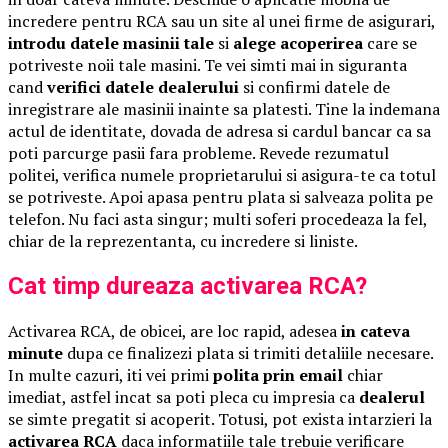
incredere pentru RCA sau un site al unei firme de asigurari,
introdu datele masinii tale
si
alege acoperirea
care se
potriveste noii tale masini. Te vei simti mai in siguranta
cand
verifici datele dealerului
si confirmi datele de
inregistrare ale masinii inainte sa platesti. Tine la indemana
actul de identitate, dovada de adresa si cardul bancar ca sa
poti parcurge pasii fara probleme. Revede rezumatul
politei, verifica numele proprietarului si asigura-te ca totul
se potriveste. Apoi apasa pentru plata si salveaza polita pe
telefon. Nu faci asta singur; multi soferi procedeaza la fel,
chiar de la reprezentanta, cu incredere si liniste.
Cat timp dureaza activarea RCA?
Activarea RCA, de obicei, are loc rapid, adesea
in cateva
minute
dupa ce finalizezi plata si trimiti detaliile necesare.
In multe cazuri, iti vei primi
polita prin email
chiar
imediat, astfel incat sa poti pleca cu impresia ca
dealerul
se simte pregatit si acoperit. Totusi, pot exista intarzieri la
activarea RCA
daca informatiile tale trebuie verificare