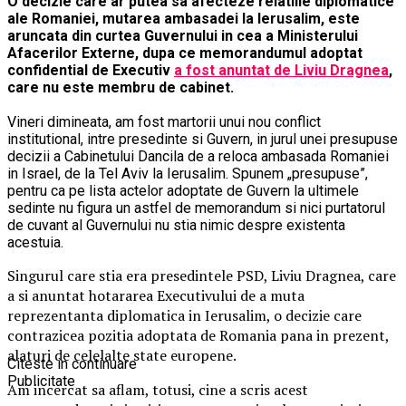
O decizie care ar putea sa afecteze relatiile diplomatice
ale Romaniei, mutarea ambasadei la Ierusalim, este
aruncata din curtea Guvernului in cea a Ministerului
Afacerilor Externe, dupa ce memorandumul adoptat
confidential de Executiv
a fost anuntat de Liviu Dragnea
,
care nu este membru de cabinet.
Vineri dimineata, am fost martorii unui nou conflict
institutional, intre presedinte si Guvern, in jurul unei presupuse
decizii a Cabinetului Dancila de a reloca ambasada Romaniei
in Israel, de la Tel Aviv la Ierusalim. Spunem „presupuse”,
pentru ca pe lista actelor adoptate de Guvern la ultimele
sedinte nu figura un astfel de memorandum si nici purtatorul
de cuvant al Guvernului nu stia nimic despre existenta
acestuia.
Singurul care stia era presedintele PSD, Liviu Dragnea, care
a si anuntat hotararea Executivului de a muta
reprezentanta diplomatica in Ierusalim, o decizie care
contrazicea pozitia adoptata de Romania pana in prezent,
alaturi de celelalte state europene.
Citeste in continuare
Publicitate
Am incercat sa aflam, totusi, cine a scris acest