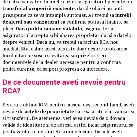
de catre vanzator. In unele cazuri, asiguratorul permite un
transfer al acoperirii existente
, dar de obicei nu poti
presupune ca se va intampla automat. Ar trebui sa
intrebi
dealerul sau vanzatorul
sa confirme statusul inainte sa
pleci.
Daca polita ramane valabila
, asigura-te ca
asiguratorul accepta schimbarea proprietarului si a datelor
despre vehicul. Daca nu, va trebui sa faci un RCA nou
imediat. Stai calm: acest pas este doar despre protejarea
locului tau pe sosea si evitarea surprizelor. Cere
documentele de la dealer necesare pentru a confirma
polita curenta, ca sa poti progresa cu incredere.
De ce documente aveti nevoie pentru
RCA?
Pentru a obtine RCA pentru masina dvs. second-hand, aveti
nevoie de
actele de proprietate
care sa arate clar vanzarea
si transferul. De asemenea, veti avea nevoie de o dovada
valida de identitate si de adresa, astfel incat asiguratorul sa
poata verifica cine sunteti si unde locuiti. Daca le aveti