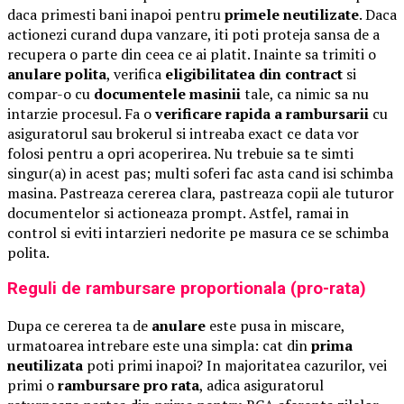
daca primesti bani inapoi pentru
primele neutilizate
. Daca
actionezi curand dupa vanzare, iti poti proteja sansa de a
recupera o parte din ceea ce ai platit. Inainte sa trimiti o
anulare polita
, verifica
eligibilitatea din contract
si
compar-o cu
documentele masinii
tale, ca nimic sa nu
intarzie procesul. Fa o
verificare rapida a rambursarii
cu
asiguratorul sau brokerul si intreaba exact ce data vor
folosi pentru a opri acoperirea. Nu trebuie sa te simti
singur(a) in acest pas; multi soferi fac asta cand isi schimba
masina. Pastreaza cererea clara, pastreaza copii ale tuturor
documentelor si actioneaza prompt. Astfel, ramai in
control si eviti intarzieri nedorite pe masura ce se schimba
polita.
Reguli de rambursare proportionala (pro-rata)
Dupa ce cererea ta de
anulare
este pusa in miscare,
urmatoarea intrebare este una simpla: cat din
prima
neutilizata
poti primi inapoi? In majoritatea cazurilor, vei
primi o
rambursare pro rata
, adica asiguratorul