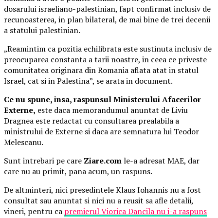
dosarului israeliano-palestinian, fapt confirmat inclusiv de
recunoasterea, in plan bilateral, de mai bine de trei decenii
a statului palestinian.
„Reamintim ca pozitia echilibrata este sustinuta inclusiv de
preocuparea constanta a tarii noastre, in ceea ce priveste
comunitatea originara din Romania aflata atat in statul
Israel, cat si in Palestina”, se arata in document.
Ce nu spune, insa, raspunsul Ministerului Afacerilor
Externe,
este daca memorandumul anuntat de Liviu
Dragnea este redactat cu consultarea prealabila a
ministrului de Externe si daca are semnatura lui Teodor
Melescanu.
Sunt intrebari pe care
Ziare.com
le-a adresat MAE, dar
care nu au primit, pana acum, un raspuns.
De altminteri, nici presedintele Klaus Iohannis nu a fost
consultat sau anuntat si nici nu a reusit sa afle detalii,
vineri, pentru ca
premierul Viorica Dancila nu i-a raspuns