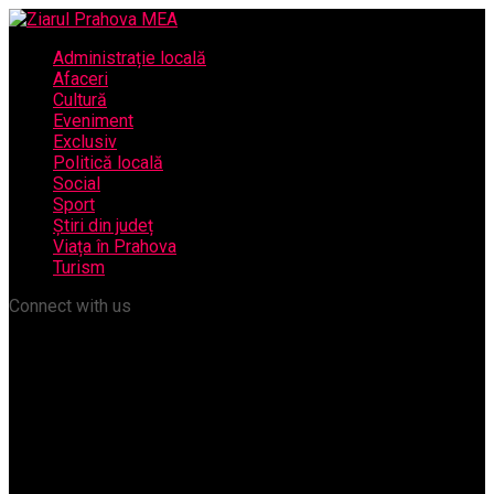
Administrație locală
Afaceri
Cultură
Eveniment
Exclusiv
Politică locală
Social
Sport
Știri din județ
Viața în Prahova
Turism
Connect with us