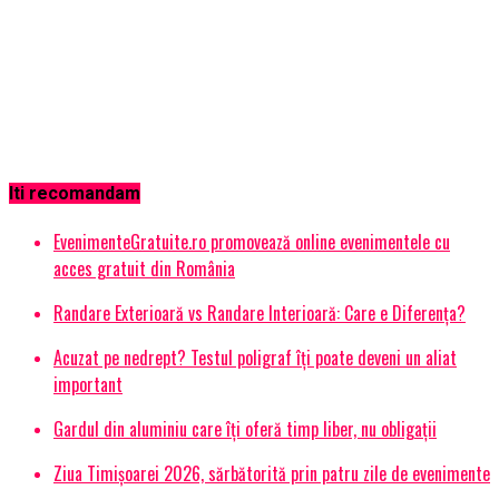
Iti recomandam
EvenimenteGratuite.ro promovează online evenimentele cu
acces gratuit din România
Randare Exterioară vs Randare Interioară: Care e Diferența?
Acuzat pe nedrept? Testul poligraf îţi poate deveni un aliat
important
Gardul din aluminiu care îți oferă timp liber, nu obligații
Ziua Timișoarei 2026, sărbătorită prin patru zile de evenimente