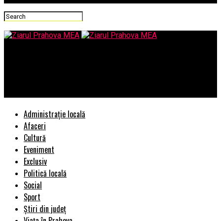
Ziarul Prahova MEA
Un oficial al Porsche a fost arestat, in legatura cu scandalul
emisiilor poluante – Comisarul de Prahova
Administrație locală
Afaceri
Cultură
Eveniment
Exclusiv
Politică locală
Social
Sport
Știri din județ
Viața în Prahova