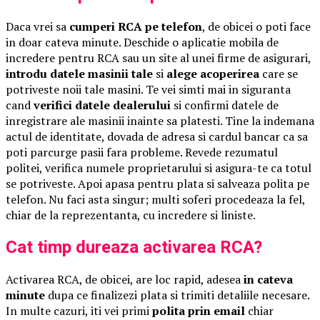
Daca vrei sa
cumperi RCA pe telefon
, de obicei o poti face
in doar cateva minute. Deschide o aplicatie mobila de
incredere pentru RCA sau un site al unei firme de asigurari,
introdu datele masinii tale
si
alege acoperirea
care se
potriveste noii tale masini. Te vei simti mai in siguranta
cand
verifici datele dealerului
si confirmi datele de
inregistrare ale masinii inainte sa platesti. Tine la indemana
actul de identitate, dovada de adresa si cardul bancar ca sa
poti parcurge pasii fara probleme. Revede rezumatul
politei, verifica numele proprietarului si asigura-te ca totul
se potriveste. Apoi apasa pentru plata si salveaza polita pe
telefon. Nu faci asta singur; multi soferi procedeaza la fel,
chiar de la reprezentanta, cu incredere si liniste.
Cat timp dureaza activarea RCA?
Activarea RCA, de obicei, are loc rapid, adesea
in cateva
minute
dupa ce finalizezi plata si trimiti detaliile necesare.
In multe cazuri, iti vei primi
polita prin email
chiar