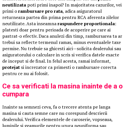
neutilizata
poti primi inapoi? In majoritatea cazurilor, vei
primi o
rambursare pro rata
, adica asiguratorul
returneaza partea din prima pentru RCA aferenta zilelor
neutilizate. Asta inseamna
raspundere proportionala
:
platesti doar pentru perioada de acoperire pe care ai
pastrat-o efectiv. Daca anulezi din timp, rambursarea ta ar
trebui sa reflecte termenul ramas, minus eventualele taxe
permise. Nu trebuie sa ghicesti aici—solicita dealerului sau
asiguratorului o calculare in scris si verifica datele exacte
de inceput si de final. In felul acesta, ramai informat,
protejat
si increzator ca primesti o rambursare corecta
pentru ce nu ai folosit.
Ce sa verificati la masina inainte de a o
cumpara
Inainte sa semnezi ceva, fa o trecere atenta pe langa
masina si cauta semne care nu corespund descrierii
dealerului. Verifica elementele de caroserie, vopseaua,
luminile si geamurile pentru uzura neuniforma sau