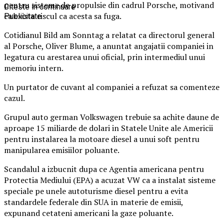
pentru sisteme de propulsie din cadrul Porsche, motivand
Citeste in continuare
ca exista riscul ca acesta sa fuga.
Publicitate
Cotidianul Bild am Sonntag a relatat ca directorul general
al Porsche, Oliver Blume, a anuntat angajatii companiei in
legatura cu arestarea unui oficial, prin intermediul unui
memoriu intern.
Un purtator de cuvant al companiei a refuzat sa comenteze
cazul.
Grupul auto german Volkswagen trebuie sa achite daune de
aproape 15 miliarde de dolari in Statele Unite ale Americii
pentru instalarea la motoare diesel a unui soft pentru
manipularea emisiilor poluante.
Scandalul a izbucnit dupa ce Agentia americana pentru
Protectia Mediului (EPA) a acuzat VW ca a instalat sisteme
speciale pe unele autoturisme diesel pentru a evita
standardele federale din SUA in materie de emisii,
expunand cetateni americani la gaze poluante.