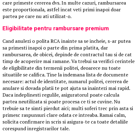
care primeste cererea dvs. In multe cazuri, rambursarea
este proportionala, astfel incat veti primi inapoi doar
partea pe care nu ati utilizat-o.
Eligibilitate pentru rambursare premium
Cand anulezi o polita RCA inainte sa se incheie, s-ar putea
sa primesti inapoi o parte din prima platita, dar
rambursarea, de obicei, depinde de contractul tau si de cat
timp de acoperire mai ramane. Va trebui sa verifici cerintele
de eligibilitate din termenii politei, deoarece nu toate
situatiile se califica. Tine la indemana lista de documente
necesare: actul de identitate, numarul politei, cererea de
anulare si dovada platii te pot ajuta sa inaintezi mai rapid.
Daca indeplinesti regulile, asiguratorul poate calcula
partea neutilizata si poate procesa ce ti se cuvine. Nu
trebuie sa te simti pierdut aici; multi soferi trec prin asta si
primesc raspunsuri clare odata ce intreaba. Ramai calm,
solicita confirmare in scris si asigura-te ca toate detaliile
corespund inregistrarilor tale.