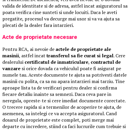
valida de identitate si de adresa, astfel incat asiguratorul sa
poata verifica cine sunteti si unde locuiti. Daca le aveti
pregatite, procesul va decurge mai usor si va va ajuta sa
plecati de la dealer fara intarzieri.
Acte de proprietate necesare
Pentru RCA, ai nevoie de
actele de proprietate ale
masinii
, astfel incat
transferul sa fie curat si legal
. Cere
dealerului
certificatul de inmatriculare
,
contractul de
vanzare
si orice dovada ca vehiculul poate fi asigurat pe
numele tau. Aceste documente te ajuta sa potrivesti datele
masinii cu polita, ca sa nu apara intarzieri mai tarziu. Tine
aproape lista ta de verificari pentru dealer si confirma
fiecare detaliu inainte sa semnezi. Daca ceva pare in
neregula, opreste-te si cere imediat documente corectate.
O trecere rapida si a termenilor de acoperire te ajuta, de
asemenea, sa intelegi ce va accepta asiguratorul. Cand
dosarul de proprietate este complet, poti merge mai
departe cu incredere, stiind ca faci lucrurile cum trebuie si