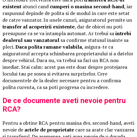
existent
atunci cand
cumperi o masina second-hand
, iar
raspunsul depinde de polita si de modul in care este setat
de catre vanzator. In unele cazuri, asiguratorul permite un
transfer al acoperirii existente
, dar de obicei nu poti
presupune ca se va intampla automat. Ar trebui sa
intrebi
dealerul sau vanzatorul
sa confirme statusul inainte sa
pleci.
Daca polita ramane valabila
, asigura-te ca
asiguratorul accepta schimbarea proprietarului si a datelor
despre vehicul. Daca nu, va trebui sa faci un RCA nou
imediat. Stai calm: acest pas este doar despre protejarea
locului tau pe sosea si evitarea surprizelor. Cere
documentele de la dealer necesare pentru a confirma
polita curenta, ca sa poti progresa cu incredere.
De ce documente aveti nevoie pentru
RCA?
Pentru a obtine RCA pentru masina dvs. second-hand, aveti
nevoie de
actele de proprietate
care sa arate clar vanzarea
si transferul. De asemenea, veti avea nevoie de o dovada