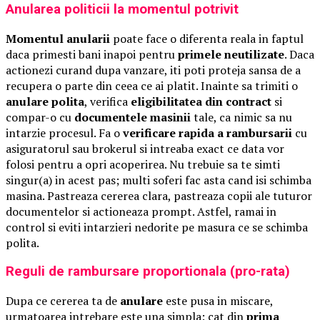
Anularea politicii la momentul potrivit
Momentul anularii
poate face o diferenta reala in faptul
daca primesti bani inapoi pentru
primele neutilizate
. Daca
actionezi curand dupa vanzare, iti poti proteja sansa de a
recupera o parte din ceea ce ai platit. Inainte sa trimiti o
anulare polita
, verifica
eligibilitatea din contract
si
compar-o cu
documentele masinii
tale, ca nimic sa nu
intarzie procesul. Fa o
verificare rapida a rambursarii
cu
asiguratorul sau brokerul si intreaba exact ce data vor
folosi pentru a opri acoperirea. Nu trebuie sa te simti
singur(a) in acest pas; multi soferi fac asta cand isi schimba
masina. Pastreaza cererea clara, pastreaza copii ale tuturor
documentelor si actioneaza prompt. Astfel, ramai in
control si eviti intarzieri nedorite pe masura ce se schimba
polita.
Reguli de rambursare proportionala (pro-rata)
Dupa ce cererea ta de
anulare
este pusa in miscare,
urmatoarea intrebare este una simpla: cat din
prima