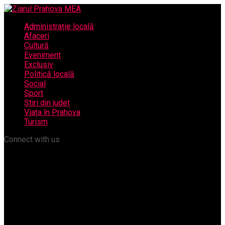
Administrație locală
Afaceri
Cultură
Eveniment
Exclusiv
Politică locală
Social
Sport
Știri din județ
Viața în Prahova
Turism
Connect with us