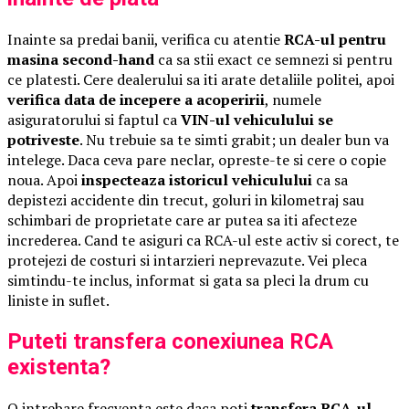
Inainte sa predai banii, verifica cu atentie
RCA-ul pentru
masina second-hand
ca sa stii exact ce semnezi si pentru
ce platesti. Cere dealerului sa iti arate detaliile politei, apoi
verifica data de incepere a acoperirii
, numele
asiguratorului si faptul ca
VIN-ul vehiculului se
potriveste
. Nu trebuie sa te simti grabit; un dealer bun va
intelege. Daca ceva pare neclar, opreste-te si cere o copie
noua. Apoi
inspecteaza istoricul vehiculului
ca sa
depistezi accidente din trecut, goluri in kilometraj sau
schimbari de proprietate care ar putea sa iti afecteze
increderea. Cand te asiguri ca RCA-ul este activ si corect, te
protejezi de costuri si intarzieri neprevazute. Vei pleca
simtindu-te inclus, informat si gata sa pleci la drum cu
liniste in suflet.
Puteti transfera conexiunea RCA
existenta?
O intrebare frecventa este daca poti
transfera RCA-ul