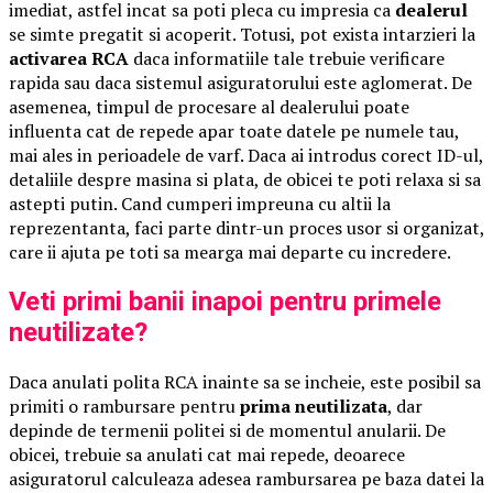
imediat, astfel incat sa poti pleca cu impresia ca
dealerul
se simte pregatit si acoperit. Totusi, pot exista intarzieri la
activarea RCA
daca informatiile tale trebuie verificare
rapida sau daca sistemul asiguratorului este aglomerat. De
asemenea, timpul de procesare al dealerului poate
influenta cat de repede apar toate datele pe numele tau,
mai ales in perioadele de varf. Daca ai introdus corect ID-ul,
detaliile despre masina si plata, de obicei te poti relaxa si sa
astepti putin. Cand cumperi impreuna cu altii la
reprezentanta, faci parte dintr-un proces usor si organizat,
care ii ajuta pe toti sa mearga mai departe cu incredere.
Veti primi banii inapoi pentru primele
neutilizate?
Daca anulati polita RCA inainte sa se incheie, este posibil sa
primiti o rambursare pentru
prima neutilizata
, dar
depinde de termenii politei si de momentul anularii. De
obicei, trebuie sa anulati cat mai repede, deoarece
asiguratorul calculeaza adesea rambursarea pe baza datei la