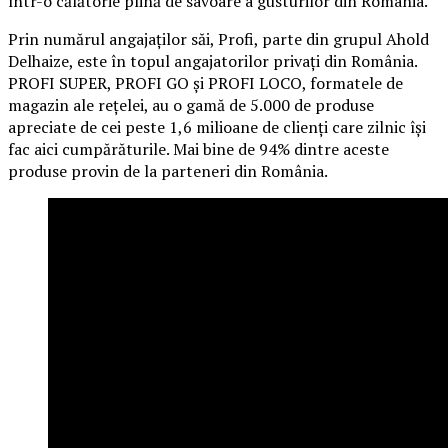
într-o călătorie plină de savoare a gusturilor din România.
Prin numărul angajaților săi, Profi, parte din grupul Ahold
Delhaize, este în topul angajatorilor privați din România.
PROFI SUPER, PROFI GO și PROFI LOCO, formatele de
magazin ale rețelei, au o gamă de 5.000 de produse
apreciate de cei peste 1,6 milioane de clienți care zilnic își
fac aici cumpărăturile. Mai bine de 94% dintre aceste
produse provin de la parteneri din România.