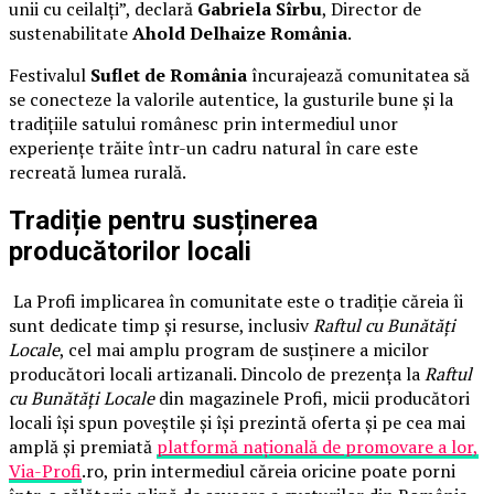
unii cu ceilalți”, declară
Gabriela Sîrbu
, Director de
sustenabilitate
Ahold Delhaize România
.
Festivalul
Suflet de România
încurajează comunitatea să
se conecteze la valorile autentice, la gusturile bune și la
tradițiile satului românesc prin intermediul unor
experiențe trăite într-un cadru natural în care este
recreată lumea rurală.
Tradiție pentru susținerea
producătorilor locali
La Profi implicarea în comunitate este o tradiție căreia îi
sunt dedicate timp și resurse, inclusiv
Raftul cu Bunătăți
Locale
, cel mai amplu program de susținere a micilor
producători locali artizanali. Dincolo de prezența la
Raftul
cu Bunătăți Locale
din magazinele Profi, micii producători
locali își spun poveștile și își prezintă oferta și pe cea mai
amplă și premiată
platformă națională de promovare a lor,
Via-Profi
.ro, prin intermediul căreia oricine poate porni