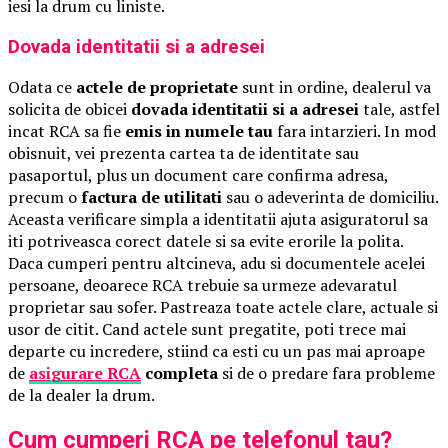
iesi la drum cu liniste.
Dovada identitatii si a adresei
Odata ce
actele de proprietate
sunt in ordine, dealerul va
solicita de obicei
dovada identitatii si a adresei
tale, astfel
incat RCA sa fie
emis in numele tau
fara intarzieri. In mod
obisnuit, vei prezenta cartea ta de identitate sau
pasaportul, plus un document care confirma adresa,
precum o
factura de utilitati
sau o adeverinta de domiciliu.
Aceasta verificare simpla a identitatii ajuta asiguratorul sa
iti potriveasca corect datele si sa evite erorile la polita.
Daca cumperi pentru altcineva, adu si documentele acelei
persoane, deoarece RCA trebuie sa urmeze adevaratul
proprietar sau sofer. Pastreaza toate actele clare, actuale si
usor de citit. Cand actele sunt pregatite, poti trece mai
departe cu incredere, stiind ca esti cu un pas mai aproape
de
asigurare RCA
completa
si de o predare fara probleme
de la dealer la drum.
Cum cumperi RCA pe telefonul tau?