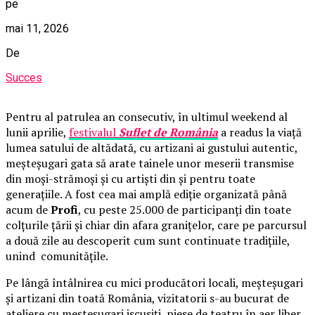
pe
mai 11, 2026
De
Succes
Pentru al patrulea an consecutiv, în ultimul weekend al
lunii aprilie,
festivalul
Suflet de România
a readus la viață
lumea satului de altădată, cu artizani ai gustului autentic,
meșteșugari gata să arate tainele unor meserii transmise
din moși-strămoși și cu artiști din și pentru toate
generațiile. A fost cea mai amplă ediție organizată până
acum de
Profi
, cu peste 25.000 de participanți din toate
colțurile țării și chiar din afara granițelor, care pe parcursul
a două zile au descoperit cum sunt continuate tradițiile,
unind comunitățile.
Pe lângă întâlnirea cu mici producători locali, meșteșugari
și artizani din toată România, vizitatorii s-au bucurat de
ateliere cu meșteșugari iscusiți, piese de teatru în aer liber,