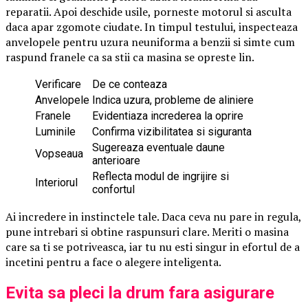
reparatii. Apoi deschide usile, porneste motorul si asculta
daca apar zgomote ciudate. In timpul testului, inspecteaza
anvelopele pentru uzura neuniforma a benzii si simte cum
raspund franele ca sa stii ca masina se opreste lin.
Verificare
De ce conteaza
Anvelopele
Indica uzura, probleme de aliniere
Franele
Evidentiaza increderea la oprire
Luminile
Confirma vizibilitatea si siguranta
Sugereaza eventuale daune
Vopseaua
anterioare
Reflecta modul de ingrijire si
Interiorul
confortul
Ai incredere in instinctele tale. Daca ceva nu pare in regula,
pune intrebari si obtine raspunsuri clare. Meriti o masina
care sa ti se potriveasca, iar tu nu esti singur in efortul de a
incetini pentru a face o alegere inteligenta.
Evita sa pleci la drum fara asigurare