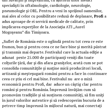
specialiști în oftalmologie, cardiologie, neurologie,
pneumologie și ORL. Pentru a veni în sprijinul oamenilor,
mai ales al celor cu posibilitate redusă de deplasare,
Profi
a
adus aproape de ei servicii medicale de calitate, prin
implicarea experților de la Asociația ATI „Aurel
Mogoșeanu” din Timișoara.
„Suflet de România este o oglindă pentru tot ceea ce este
frumos, bun și pentru ceea ce ne face bine și merită păstrat
și transmis mai departe. Festivalul care la actuala ediție a
adunat peste 25.000 de participanți veniți din toate
colțurile țării, dar și din afara granițelor, arată cum se pot
consolida comunitățile și susține micii producători locali,
artizanii și meșteșugarii români pentru a face în continuare
ceea ce știu ei cel mai bine. Festivalul nu are o miză
economică pentru Profi, dar aduce un câștig clar pentru
români și pentru România. Împreună învățăm cum să
promovăm tradițiile și să susținem comunități, să fim uniți
în jurul valorilor autentice și să redescoperim bucuria de a
petrece timp împreună în mijlocul naturii, mai conectați