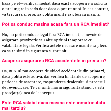
baza pe el—verifica imediat daca exista acoperire si solicita
o prelungire in scris doar daca o pot reinnoi. In caz contrar,
va trebui sa ai propria polita inainte sa pleci cu masina.
Pot sa conduc masina acasa fara un RCA imediat?
Nu, nu poti conduce legal fara RCA imediat; ai nevoie de
asigurare provizorie sau alte optiuni temporare cu
valabilitate legala. Verifica actele necesare inainte sa pleci,
ca sa te simti in siguranta si sprijinit.
Acopera asigurarea RCA accidentele in prima zi?
Da, RCA-ul tau acopera de obicei accidentele din prima zi,
daca polita este activa, dar verifica limitarile de acoperire,
perioada de asteptare, raspunderea dealerului si procesul
de revendicare. Te vei simti mai in siguranta stiind ca esti
protejat(a) inca de la inceput.
Este RCA valabil daca masina este inmatriculata
mai tarziu?