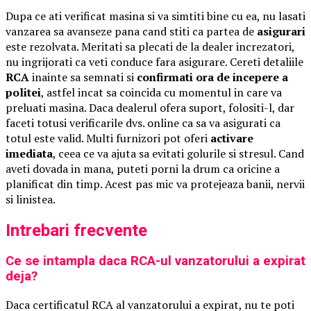
Dupa ce ati verificat masina si va simtiti bine cu ea, nu lasati
vanzarea sa avanseze pana cand stiti ca partea de
asigurari
este rezolvata. Meritati sa plecati de la dealer increzatori,
nu ingrijorati ca veti conduce fara asigurare. Cereti detaliile
RCA
inainte sa semnati si
confirmati ora de incepere a
politei
, astfel incat sa coincida cu momentul in care va
preluati masina. Daca dealerul ofera suport, folositi-l, dar
faceti totusi verificarile dvs. online ca sa va asigurati ca
totul este valid. Multi furnizori pot oferi
activare
imediata
, ceea ce va ajuta sa evitati golurile si stresul. Cand
aveti dovada in mana, puteti porni la drum ca oricine a
planificat din timp. Acest pas mic va protejeaza banii, nervii
si linistea.
Intrebari frecvente
Ce se intampla daca RCA-ul vanzatorului a expirat
deja?
Daca certificatul RCA al vanzatorului a expirat, nu te poti