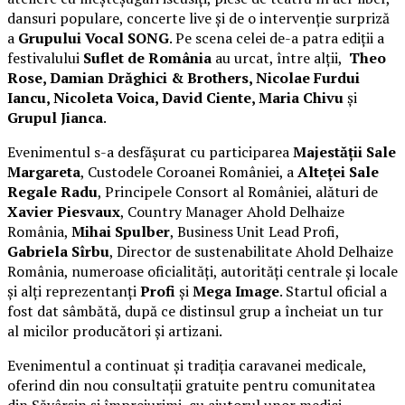
dansuri populare, concerte live și de o intervenție surpriză
a
Grupului Vocal SONG
. Pe scena celei de-a patra ediții a
festivalului
Suflet de România
au urcat, între alții,
Theo
Rose, Damian Drăghici & Brothers, Nicolae Furdui
Iancu, Nicoleta Voica, David Ciente, Maria Chivu
și
Grupul Jianca
.
Evenimentul s-a desfășurat cu participarea
Majestății Sale
Margareta
, Custodele Coroanei României, a
Alteței Sale
Regale Radu
, Principele Consort al României, alături de
Xavier Piesvaux
, Country Manager Ahold Delhaize
România,
Mihai Spulber
, Business Unit Lead Profi,
Gabriela Sîrbu
, Director de sustenabilitate Ahold Delhaize
România, numeroase oficialități, autorități centrale și locale
și alți reprezentanți
Profi
și
Mega Image
. Startul oficial a
fost dat sâmbătă, după ce distinsul grup a încheiat un tur
al micilor producători și artizani.
Evenimentul a continuat și tradiția caravanei medicale,
oferind din nou consultații gratuite pentru comunitatea
din Săvârșin și împrejurimi, cu ajutorul unor medici