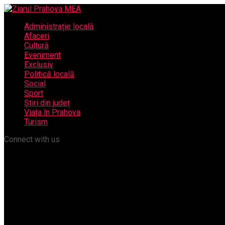
Administrație locală
Afaceri
Cultură
Eveniment
Exclusiv
Politică locală
Social
Sport
Știri din județ
Viața în Prahova
Turism
Connect with us