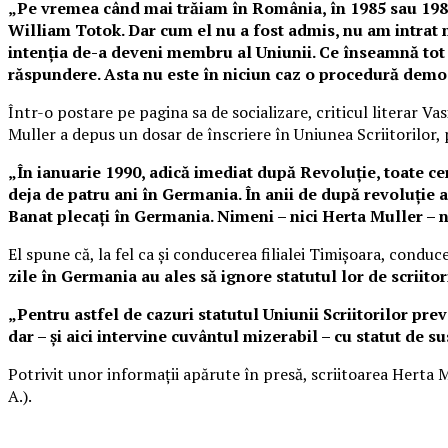
„Pe vremea când mai trăiam în România, în 1985 sau 1986,
William Totok. Dar cum el nu a fost admis, nu am intrat n
intenţia de-a deveni membru al Uniunii. Ce înseamnă tot 
răspundere. Asta nu este în niciun caz o procedură demo
Într-o postare pe pagina sa de socializare, criticul literar V
Muller a depus un dosar de înscriere în Uniunea Scriitorilor,
„În ianuarie 1990, adică imediat după Revoluţie, toate cer
deja de patru ani în Germania. În anii de după revoluţie a
Banat plecaţi în Germania. Nimeni – nici Herta Muller – n
El spune că, la fel ca şi conducerea filialei Timişoara, conduc
zile în Germania au ales să ignore statutul lor de scriito
„Pentru astfel de cazuri statutul Uniunii Scriitorilor pre
dar – şi aici intervine cuvântul mizerabil – cu statut de su
Potrivit unor informaţii apărute în presă, scriitoarea Herta M
A.).