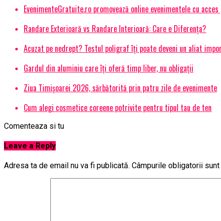
EvenimenteGratuite.ro promovează online evenimentele cu acces
Randare Exterioară vs Randare Interioară: Care e Diferența?
Acuzat pe nedrept? Testul poligraf îţi poate deveni un aliat impo
Gardul din aluminiu care îți oferă timp liber, nu obligații
Ziua Timișoarei 2026, sărbătorită prin patru zile de evenimente
Cum alegi cosmetice coreene potrivite pentru tipul tau de ten
Comenteaza si tu
Leave a Reply
Adresa ta de email nu va fi publicată.
Câmpurile obligatorii sun