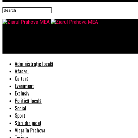
Ziarul Prahova MEA
EXPLOZIV/”S-or fi liberalizat narcoticele in Germania?”/Herta M
Administrație locală
Afaceri
Cultură
Eveniment
Exclusiv
Politică locală
Social
Sport
Știri din județ
Viața în Prahova
Turism