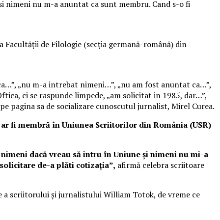
 si nimeni nu m-a anuntat ca sunt membru. Cand s-o fi
 Facultăţii de Filologie (secţia germană-română) din
ut ca…”, „nu m-a intrebat nimeni…”, „nu am fost anuntat ca…”,
 Oftica, ci se raspunde limpede, „am solicitat in 1985, dar…”,
e pagina sa de socializare cunoscutul jurnalist, Mirel Curea.
ă ar fi membră în Uniunea Scriitorilor din România (USR)
 nimeni dacă vreau să intru în Uniune şi nimeni nu mi-a
olicitare de-a plăti cotizaţia”,
afirmă celebra scriitoare
 scriitorului şi jurnalistului William Totok, de vreme ce