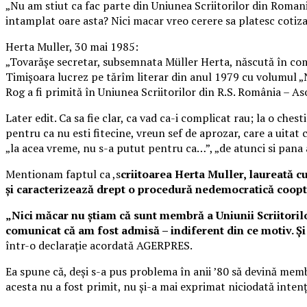
„Nu am stiut ca fac parte din Uniunea Scriitorilor din Roman
intamplat oare asta? Nici macar vreo cerere sa platesc cotiz
Herta Muller, 30 mai 1985:
„Tovarăşe secretar, subsemnata Müller Herta, născută în comu
Timişoara lucrez pe tărîm literar din anul 1979 cu volumul „
Rog a fi primită în Uniunea Scriitorilor din R.S. România – Aso
Later edit. Ca sa fie clar, ca vad ca-i complicat rau; la o ch
pentru ca nu esti fitecine, vreun sef de aprozar, care a uitat 
„la acea vreme, nu s-a putut pentru ca…”, „de atunci si pana
Mentionam faptul ca ,s
criitoarea Herta Muller, laureată c
şi caracterizează drept o procedură nedemocratică coopt
„
Nici măcar nu ştiam că sunt membră a Uniunii Scriitori
comunicat că am fost admisă – indiferent din ce motiv. Şi 
într-o declaraţie acordată AGERPRES.
Ea spune că, deşi s-a pus problema în anii ’80 să devină memb
acesta nu a fost primit, nu şi-a mai exprimat niciodată intenţ