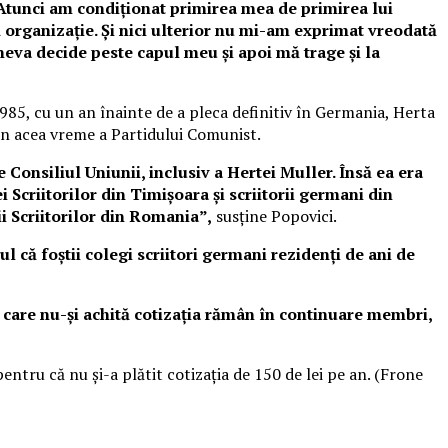
 Atunci am condiţionat primirea mea de primirea lui
ă organizaţie. Şi nici ulterior nu mi-am exprimat vreodată
eva decide peste capul meu şi apoi mă trage şi la
 1985, cu un an înainte de a pleca definitiv în Germania, Herta
in acea vreme a Partidului Comunist.
 Consiliul Uniunii, inclusiv a Hertei Muller. Însă ea era
 Scriitorilor din Timişoara şi scriitorii germani din
i Scriitorilor din Romania”,
susţine Popovici.
ul că foştii colegi scriitori germani rezidenţi de ani de
ar care nu-şi achită cotizaţia rămân în continuare membri,
ntru că nu şi-a plătit cotizaţia de 150 de lei pe an. (Frone