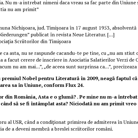
ia. Nu m-a intrebat nimeni daca vreau sa fac parte din Uniune
atia nu am primit”
na Nichişoara, jud. Timişoara în 17 august 1953, absolventă a
Niederungen” publicat în revista Neue Literatur. […]
ciaţia Scriitorilor din Timişoara
estie ca asta, nu se raspunde cacandu-te pe tine, cu „nu am sti
ca a facut cerere de inscriere in Asociatia Salatierilor Verzi de
 acum nu am mai…”, „de aceea sunt surprinsa ca…”, precizeaza p
u premiul Nobel pentru Literatură în 2009, neagă faptul c
area sa în Uniune, conform Flux 24.
lor din România,
Asta e o glumă? . Pe mine nu m-a întrebat
când să se fi întâmplat asta? Niciodată nu am primit vreo s
ru al USR, când a condiţionat primirea de admiterea în Uniune a
ia de a deveni membră a breslei scriitorilor români.