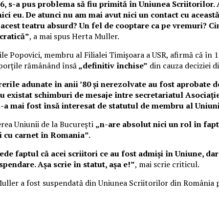
 s-a pus problema să fiu primită în Uniunea Scriitorilor.
ici eu. De atunci nu am mai avut nici un contact cu aceast
acest teatru absurd? Un fel de cooptare ca pe vremuri? Cin
cratică”
, a mai spus Herta Muller.
asile Popovici, membru al Filialei Timişoara a USR, afirmă că în
 porţile rămânând însă
„definitiv închise”
din cauza deciziei d
erile adunate în anii ’80 şi nerezolvate au fost aprobate de
u existat schimburi de mesaje între secretariatul Asociaţiei
-a mai fost însă interesat de statutul de membru al Uniuni
erea Uniunii de la Bucureşti
„n-are absolut nici un rol în fapt
ri cu carnet în Romania”.
vede faptul că acei scriitori ce au fost admişi în Uniune, d
spendare. Aşa scrie în statut, aşa e!”
, mai scrie criticul.
uller a fost suspendată din Uniunea Scriitorilor din România pe