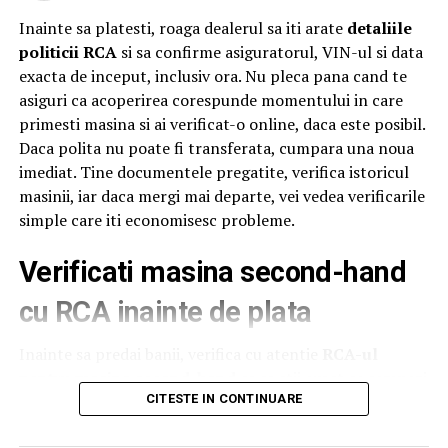
Ahold Delhaize România, numeroase oficialități,
Inainte sa platesti, roaga dealerul sa iti arate
detaliile
autorități centrale și locale și alți reprezentanți
Profi
și
politicii RCA
si sa confirme asiguratorul, VIN-ul si data
Mega Image
. Startul oficial a fost dat sâmbătă, după ce
exacta de inceput, inclusiv ora. Nu pleca pana cand te
distinsul grup a încheiat un tur al micilor producători și
asiguri ca acoperirea corespunde momentului in care
artizani.
primesti masina si ai verificat-o online, daca este posibil.
Evenimentul a continuat și tradiția caravanei medicale,
Daca polita nu poate fi transferata, cumpara una noua
oferind din nou consultații gratuite pentru comunitatea
imediat. Tine documentele pregatite, verifica istoricul
din Săvârșin și împrejurimi, cu ajutorul unor medici
masinii, iar daca mergi mai departe, vei vedea verificarile
specialiști în oftalmologie, cardiologie, neurologie,
simple care iti economisesc probleme.
pneumologie și ORL. Pentru a veni în sprijinul
Verificati masina second-hand
oamenilor, mai ales al celor cu posibilitate redusă de
deplasare,
Profi
a adus aproape de ei servicii medicale de
cu RCA inainte de plata
calitate, prin implicarea experților de la Asociația ATI
„Aurel Mogoșeanu” din Timișoara.
Inainte sa predai banii, verifica cu atentie
RCA-ul
pentru masina second-hand
ca sa stii exact ce semnezi
„Suflet de România este o oglindă pentru tot ceea ce
si pentru ce platesti. Cere dealerului sa iti arate detaliile
CITESTE IN CONTINUARE
este frumos, bun și pentru ceea ce ne face bine și merită
politei, apoi
verifica data de incepere a acoperirii
,
păstrat și transmis mai departe. Festivalul care la