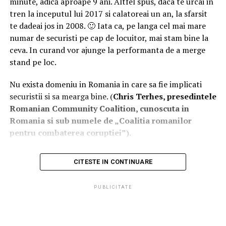
minute, adică aproape 9 ani. Altfel spus, daca te urcai in
tren la inceputul lui 2017 si calatoreai un an, la sfarsit
te dadeai jos in 2008. 🙂 Iata ca, pe langa cel mai mare
numar de securisti pe cap de locuitor, mai stam bine la
ceva. In curand vor ajunge la performanta de a merge
stand pe loc.
Nu exista domeniu in Romania in care sa fie implicati
securistii si sa mearga bine. (
Chris Terhes, presedintele
Romanian Community Coalition, cunoscuta in
Romania si sub numele de „Coalitia romanilor
pentru combaterea coruptiei”).
CITESTE IN CONTINUARE
ARTICOLE PE ACEIASI TEMA:
PRIMA
PUBLICITATE
URMATORUL
Ghionion pentru 12 candidaţi la primăria Chişinăului –
Comisarul de Prahova