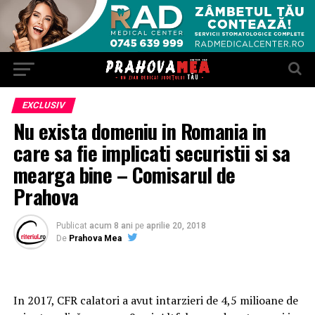
EXCLUSIV
Nu exista domeniu in Romania in
care sa fie implicati securistii si sa
mearga bine – Comisarul de
Prahova
Publicat
acum 8 ani
pe
aprilie 20, 2018
De
Prahova Mea
In 2017, CFR calatori a avut intarzieri de 4,5 milioane de