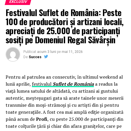
EXCLUSIV
Festivalul Suflet de România: Peste
100 de producători și artizani locali,
apreciați de 25.000 de participanți
sosiți pe Domeniul Regal Săvârșin
Publicat
acum 3 luni
pe
mai 11, 2026
De
Succes
Pentru al patrulea an consecutiv, în ultimul weekend al
lunii aprilie,
festivalul
Suflet de România
a readus la
viață lumea satului de altădată, cu artizani ai gustului
autentic, meșteșugari gata să arate tainele unor meserii
transmise din moși-strămoși și cu artiști din și pentru
toate generațiile. A fost cea mai amplă ediție organizată
până acum de
Profi
, cu peste 25.000 de participanți din
toate colțurile țării și chiar din afara granițelor, care pe