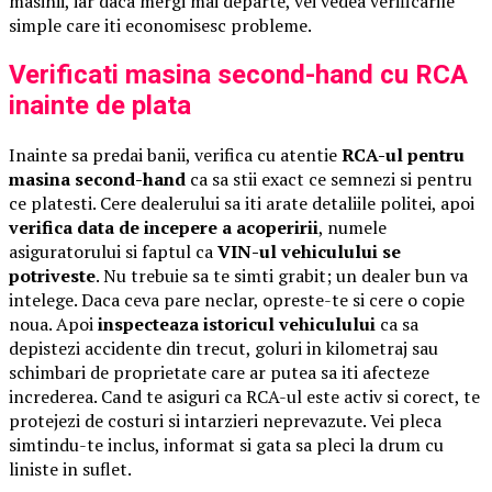
masinii, iar daca mergi mai departe, vei vedea verificarile
simple care iti economisesc probleme.
Verificati masina second-hand cu RCA
inainte de plata
Inainte sa predai banii, verifica cu atentie
RCA-ul pentru
masina second-hand
ca sa stii exact ce semnezi si pentru
ce platesti. Cere dealerului sa iti arate detaliile politei, apoi
verifica data de incepere a acoperirii
, numele
asiguratorului si faptul ca
VIN-ul vehiculului se
potriveste
. Nu trebuie sa te simti grabit; un dealer bun va
intelege. Daca ceva pare neclar, opreste-te si cere o copie
noua. Apoi
inspecteaza istoricul vehiculului
ca sa
depistezi accidente din trecut, goluri in kilometraj sau
schimbari de proprietate care ar putea sa iti afecteze
increderea. Cand te asiguri ca RCA-ul este activ si corect, te
protejezi de costuri si intarzieri neprevazute. Vei pleca
simtindu-te inclus, informat si gata sa pleci la drum cu
liniste in suflet.