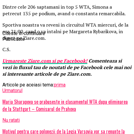
Dintre cele 206 saptamani in top 5 WTA, Simona a
petrecut 135 pe podium, avand o constanta remarcabila.
Sportiva noastra va reveni in circuitul WTA miercuri, de la
ora 21:00, cand o va intalni pe Margareta Rybarikova, in
Citeste in continuare
direct pe Ziare.com.
Publicitate
C.S.
Urmareste
Ziare.
com
si pe Facebook!
Comenteaza si
vezi in fluxul tau de noutati de pe Facebook cele mai noi
si interesante articole de pe Ziare.com.
Articole pe aceiasi tema:
prima
Urmatorul
Maria Sharapova se prabuseste in clasamentul WTA dupa eliminarea
de la Stuttgart – Comisarul de Prahova
Nu ratati
Motivul pentru care polonezii de la Legia Varsovia vor sa renunte la