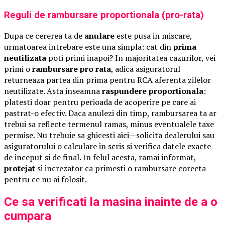
Reguli de rambursare proportionala (pro-rata)
Dupa ce cererea ta de
anulare
este pusa in miscare,
urmatoarea intrebare este una simpla: cat din
prima
neutilizata
poti primi inapoi? In majoritatea cazurilor, vei
primi o
rambursare pro rata
, adica asiguratorul
returneaza partea din prima pentru RCA aferenta zilelor
neutilizate. Asta inseamna
raspundere proportionala
:
platesti doar pentru perioada de acoperire pe care ai
pastrat-o efectiv. Daca anulezi din timp, rambursarea ta ar
trebui sa reflecte termenul ramas, minus eventualele taxe
permise. Nu trebuie sa ghicesti aici—solicita dealerului sau
asiguratorului o calculare in scris si verifica datele exacte
de inceput si de final. In felul acesta, ramai informat,
protejat
si increzator ca primesti o rambursare corecta
pentru ce nu ai folosit.
Ce sa verificati la masina inainte de a o
cumpara