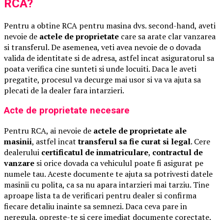
RCA?
Pentru a obtine RCA pentru masina dvs. second-hand, aveti
nevoie de
actele de proprietate
care sa arate clar vanzarea
si transferul. De asemenea, veti avea nevoie de o dovada
valida de identitate si de adresa, astfel incat asiguratorul sa
poata verifica cine sunteti si unde locuiti. Daca le aveti
pregatite, procesul va decurge mai usor si va va ajuta sa
plecati de la dealer fara intarzieri.
Acte de proprietate necesare
Pentru RCA, ai nevoie de
actele de proprietate ale
masinii
, astfel incat
transferul sa fie curat si legal
. Cere
dealerului
certificatul de inmatriculare
,
contractul de
vanzare
si orice dovada ca vehiculul poate fi asigurat pe
numele tau. Aceste documente te ajuta sa potrivesti datele
masinii cu polita, ca sa nu apara intarzieri mai tarziu. Tine
aproape lista ta de verificari pentru dealer si confirma
fiecare detaliu inainte sa semnezi. Daca ceva pare in
neregula, opreste-te si cere imediat documente corectate.