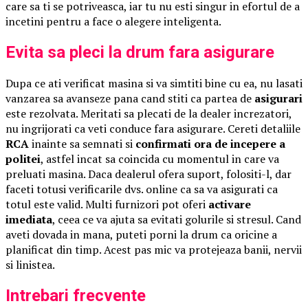
care sa ti se potriveasca, iar tu nu esti singur in efortul de a
incetini pentru a face o alegere inteligenta.
Evita sa pleci la drum fara asigurare
Dupa ce ati verificat masina si va simtiti bine cu ea, nu lasati
vanzarea sa avanseze pana cand stiti ca partea de
asigurari
este rezolvata. Meritati sa plecati de la dealer increzatori,
nu ingrijorati ca veti conduce fara asigurare. Cereti detaliile
RCA
inainte sa semnati si
confirmati ora de incepere a
politei
, astfel incat sa coincida cu momentul in care va
preluati masina. Daca dealerul ofera suport, folositi-l, dar
faceti totusi verificarile dvs. online ca sa va asigurati ca
totul este valid. Multi furnizori pot oferi
activare
imediata
, ceea ce va ajuta sa evitati golurile si stresul. Cand
aveti dovada in mana, puteti porni la drum ca oricine a
planificat din timp. Acest pas mic va protejeaza banii, nervii
si linistea.
Intrebari frecvente