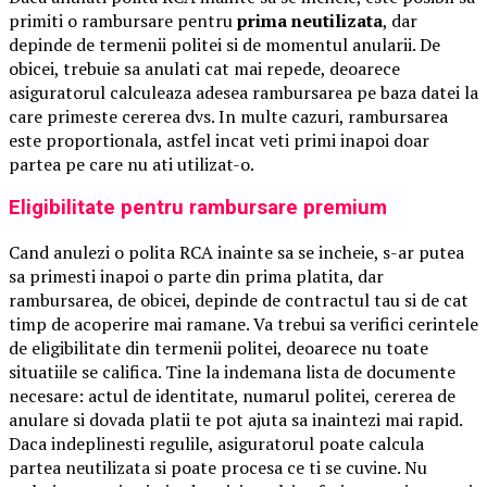
primiti o rambursare pentru
prima neutilizata
, dar
depinde de termenii politei si de momentul anularii. De
obicei, trebuie sa anulati cat mai repede, deoarece
asiguratorul calculeaza adesea rambursarea pe baza datei la
care primeste cererea dvs. In multe cazuri, rambursarea
este proportionala, astfel incat veti primi inapoi doar
partea pe care nu ati utilizat-o.
Eligibilitate pentru rambursare premium
Cand anulezi o polita RCA inainte sa se incheie, s-ar putea
sa primesti inapoi o parte din prima platita, dar
rambursarea, de obicei, depinde de contractul tau si de cat
timp de acoperire mai ramane. Va trebui sa verifici cerintele
de eligibilitate din termenii politei, deoarece nu toate
situatiile se califica. Tine la indemana lista de documente
necesare: actul de identitate, numarul politei, cererea de
anulare si dovada platii te pot ajuta sa inaintezi mai rapid.
Daca indeplinesti regulile, asiguratorul poate calcula
partea neutilizata si poate procesa ce ti se cuvine. Nu