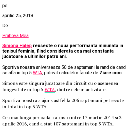
pe
aprilie 25, 2018
De
Prahova Mea
Simona Halep
reuseste o noua performanta minunata in
tenisul feminin, fiind considerata cea mai constanta
jucatoare a ultimilor patru ani.
Sportiva noastra aniverseaza 50 de saptamani la rand de cand
se afla in top 5
WTA
, potrivit calculelor facute de
Ziare.com
.
Simona este singura jucatoare din circuit cu o asemenea
longevitate in top 5
WTA
, dintre cele in activitate.
Sportiva noastra a ajuns astfel la 206 saptamani petrecute
in total in top 5 WTA.
Cea mai lunga perioada a atins-o intre 17 martie 2014 si 3
aprilie 2016, cand a stat 107 saptamani in top 5 WTA.