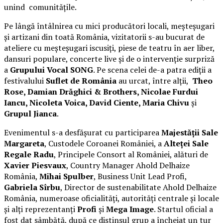
unind comunitățile.
Pe lângă întâlnirea cu mici producători locali, meșteșugari
și artizani din toată România, vizitatorii s-au bucurat de
ateliere cu meșteșugari iscusiți, piese de teatru în aer liber,
dansuri populare, concerte live și de o intervenție surpriză
a
Grupului Vocal SONG
. Pe scena celei de-a patra ediții a
festivalului
Suflet de România
au urcat, între alții,
Theo
Rose, Damian Drăghici & Brothers, Nicolae Furdui
Iancu, Nicoleta Voica, David Ciente, Maria Chivu
și
Grupul Jianca
.
Evenimentul s-a desfășurat cu participarea
Majestății Sale
Margareta
, Custodele Coroanei României, a
Alteței Sale
Regale Radu
, Principele Consort al României, alături de
Xavier Piesvaux
, Country Manager Ahold Delhaize
România,
Mihai Spulber
, Business Unit Lead Profi,
Gabriela Sîrbu
, Director de sustenabilitate Ahold Delhaize
România, numeroase oficialități, autorități centrale și locale
și alți reprezentanți
Profi
și
Mega Image
. Startul oficial a
fost dat sâmbătă, după ce distinsul grup a încheiat un tur