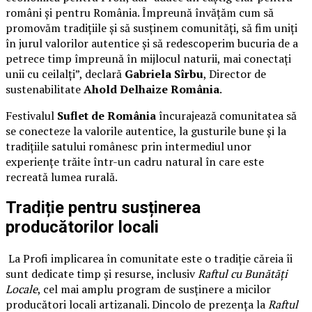
români și pentru România. Împreună învățăm cum să
promovăm tradițiile și să susținem comunități, să fim uniți
în jurul valorilor autentice și să redescoperim bucuria de a
petrece timp împreună în mijlocul naturii, mai conectați
unii cu ceilalți”, declară
Gabriela Sîrbu
, Director de
sustenabilitate
Ahold Delhaize România
.
Festivalul
Suflet de România
încurajează comunitatea să
se conecteze la valorile autentice, la gusturile bune și la
tradițiile satului românesc prin intermediul unor
experiențe trăite într-un cadru natural în care este
recreată lumea rurală.
Tradiție pentru susținerea
producătorilor locali
La Profi implicarea în comunitate este o tradiție căreia îi
sunt dedicate timp și resurse, inclusiv
Raftul cu Bunătăți
Locale
, cel mai amplu program de susținere a micilor
producători locali artizanali. Dincolo de prezența la
Raftul