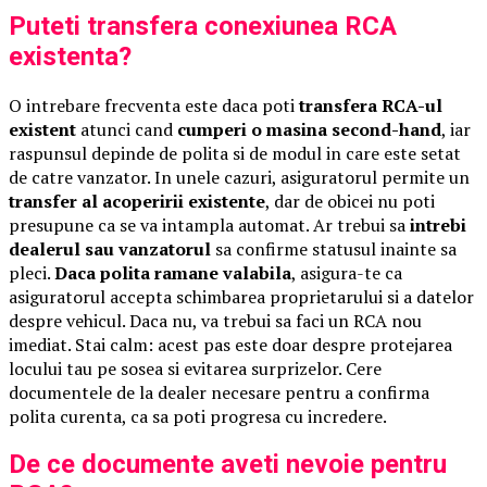
Puteti transfera conexiunea RCA
existenta?
O intrebare frecventa este daca poti
transfera RCA-ul
existent
atunci cand
cumperi o masina second-hand
, iar
raspunsul depinde de polita si de modul in care este setat
de catre vanzator. In unele cazuri, asiguratorul permite un
transfer al acoperirii existente
, dar de obicei nu poti
presupune ca se va intampla automat. Ar trebui sa
intrebi
dealerul sau vanzatorul
sa confirme statusul inainte sa
pleci.
Daca polita ramane valabila
, asigura-te ca
asiguratorul accepta schimbarea proprietarului si a datelor
despre vehicul. Daca nu, va trebui sa faci un RCA nou
imediat. Stai calm: acest pas este doar despre protejarea
locului tau pe sosea si evitarea surprizelor. Cere
documentele de la dealer necesare pentru a confirma
polita curenta, ca sa poti progresa cu incredere.
De ce documente aveti nevoie pentru