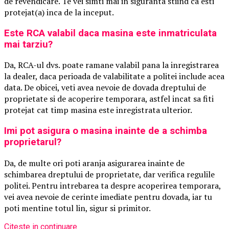
de revendicare. Te vei simti mai in siguranta stiind ca esti
protejat(a) inca de la inceput.
Este RCA valabil daca masina este inmatriculata
mai tarziu?
Da, RCA-ul dvs. poate ramane valabil pana la inregistrarea
la dealer, daca perioada de valabilitate a politei include acea
data. De obicei, veti avea nevoie de dovada dreptului de
proprietate si de acoperire temporara, astfel incat sa fiti
protejat cat timp masina este inregistrata ulterior.
Imi pot asigura o masina inainte de a schimba
proprietarul?
Da, de multe ori poti aranja asigurarea inainte de
schimbarea dreptului de proprietate, dar verifica regulile
politei. Pentru intrebarea ta despre acoperirea temporara,
vei avea nevoie de cerinte imediate pentru dovada, iar tu
poti mentine totul lin, sigur si primitor.
Citeste in continuare