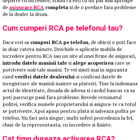
departe cu incredere, stiind ca esti cu un pas mai aproape
de
asigurare RCA
completa
si de o predare fara probleme
de la dealer la drum.
Cum cumperi RCA pe telefonul tau?
Daca vrei sa
cumperi RCA pe telefon
, de obicei o poti face
in doar cateva minute. Deschide o aplicatie mobila de
incredere pentru RCA sau un site al unei firme de asigurari,
introdu datele masinii tale
si
alege acoperirea
care se
potriveste noii tale masini. Te vei simti mai in siguranta
cand
verifici datele dealerului
si confirmi datele de
inregistrare ale masinii inainte sa platesti. Tine la indemana
actul de identitate, dovada de adresa si cardul bancar ca sa
poti parcurge pasii fara probleme. Revede rezumatul
politei, verifica numele proprietarului si asigura-te ca totul
se potriveste. Apoi apasa pentru plata si salveaza polita pe
telefon. Nu faci asta singur; multi soferi procedeaza la fel,
chiar de la reprezentanta, cu incredere si liniste.
Cat timp dureaza activarea RCA?