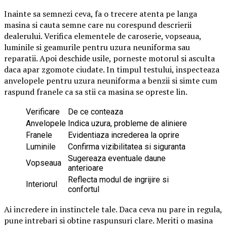
Inainte sa semnezi ceva, fa o trecere atenta pe langa
masina si cauta semne care nu corespund descrierii
dealerului. Verifica elementele de caroserie, vopseaua,
luminile si geamurile pentru uzura neuniforma sau
reparatii. Apoi deschide usile, porneste motorul si asculta
daca apar zgomote ciudate. In timpul testului, inspecteaza
anvelopele pentru uzura neuniforma a benzii si simte cum
raspund franele ca sa stii ca masina se opreste lin.
Verificare
De ce conteaza
Anvelopele
Indica uzura, probleme de aliniere
Franele
Evidentiaza increderea la oprire
Luminile
Confirma vizibilitatea si siguranta
Sugereaza eventuale daune
Vopseaua
anterioare
Reflecta modul de ingrijire si
Interiorul
confortul
Ai incredere in instinctele tale. Daca ceva nu pare in regula,
pune intrebari si obtine raspunsuri clare. Meriti o masina