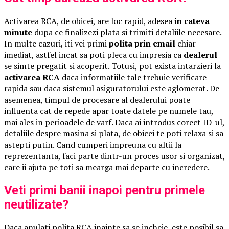
Activarea RCA, de obicei, are loc rapid, adesea
in cateva
minute
dupa ce finalizezi plata si trimiti detaliile necesare.
In multe cazuri, iti vei primi
polita prin email
chiar
imediat, astfel incat sa poti pleca cu impresia ca
dealerul
se simte pregatit si acoperit. Totusi, pot exista intarzieri la
activarea RCA
daca informatiile tale trebuie verificare
rapida sau daca sistemul asiguratorului este aglomerat. De
asemenea, timpul de procesare al dealerului poate
influenta cat de repede apar toate datele pe numele tau,
mai ales in perioadele de varf. Daca ai introdus corect ID-ul,
detaliile despre masina si plata, de obicei te poti relaxa si sa
astepti putin. Cand cumperi impreuna cu altii la
reprezentanta, faci parte dintr-un proces usor si organizat,
care ii ajuta pe toti sa mearga mai departe cu incredere.
Veti primi banii inapoi pentru primele
neutilizate?
Daca anulati polita RCA inainte sa se incheie, este posibil sa