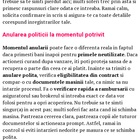
trebuie sa te simti pierdut aici; multi soferi trec prin asta si
primesc raspunsuri clare odata ce intreaba. Ramai calm,
solicita confirmare in scris si asigura-te ca toate detaliile
corespund inregistrarilor tale.
Anularea politicii la momentul potrivit
Momentul anularii
poate face o diferenta reala in faptul
daca primesti bani inapoi pentru
primele neutilizate
. Daca
actionezi curand dupa vanzare, iti poti proteja sansa de a
recupera o parte din ceea ce ai platit. Inainte sa trimiti o
anulare polita
, verifica
eligibilitatea din contract
si
compar-o cu
documentele masinii
tale, ca nimic sa nu
intarzie procesul. Fa o
verificare rapida a rambursarii
cu
asiguratorul sau brokerul si intreaba exact ce data vor
folosi pentru a opri acoperirea. Nu trebuie sa te simti
singur(a) in acest pas; multi soferi fac asta cand isi schimba
masina. Pastreaza cererea clara, pastreaza copii ale tuturor
documentelor si actioneaza prompt. Astfel, ramai in
control si eviti intarzieri nedorite pe masura ce se schimba
polita.