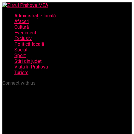
Administrație locală
Afaceri
Cultură
Eveniment
Exclusiv
Politică locală
Social
Sport
Știri din județ
Viața în Prahova
Turism
Connect with us