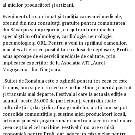
al micilor producători și artizani.
Evenimentul a continuat și tradiția caravanei medicale,
oferind din nou consultații gratuite pentru comunitatea
din Săvârșin și împrejurimi, cu ajutorul unor medici
specialiști în oftalmologie, cardiologie, neurologie,
pneumologie și ORL. Pentru a veni în sprijinul oamenilor,
mai ales al celor cu posibilitate redusă de deplasare,
Profi
a
adus aproape de ei servicii medicale de calitate, prin
implicarea experților de la Asociația ATI „Aurel
Mogoșeanu” din Timișoara.
„Suflet de România este o oglindă pentru tot ceea ce este
frumos, bun și pentru ceea ce ne face bine și merită păstrat
și transmis mai departe. Festivalul care la actuala ediție a
adunat peste 25.000 de participanți veniți din toate
colțurile țării, dar și din afara granițelor, arată cum se pot
consolida comunitățile și susține micii producători locali,
artizanii și meșteșugarii români pentru a face în continuare
ceea ce știu ei cel mai bine. Festivalul nu are o miză
economică pentru Profi, dar aduce un câștig clar pentru