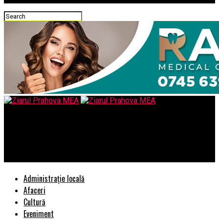
Ziarul Prahova MEA
Simona Halep reuseste o noua performanta minunata –
Comisarul de Prahova
Administrație locală
Afaceri
Cultură
Eveniment