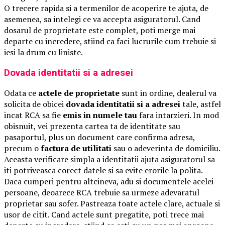
O trecere rapida si a termenilor de acoperire te ajuta, de
asemenea, sa intelegi ce va accepta asiguratorul. Cand
dosarul de proprietate este complet, poti merge mai
departe cu incredere, stiind ca faci lucrurile cum trebuie si
iesi la drum cu liniste.
Dovada identitatii si a adresei
Odata ce
actele de proprietate
sunt in ordine, dealerul va
solicita de obicei
dovada identitatii si a adresei
tale, astfel
incat RCA sa fie
emis in numele tau
fara intarzieri. In mod
obisnuit, vei prezenta cartea ta de identitate sau
pasaportul, plus un document care confirma adresa,
precum o
factura de utilitati
sau o adeverinta de domiciliu.
Aceasta verificare simpla a identitatii ajuta asiguratorul sa
iti potriveasca corect datele si sa evite erorile la polita.
Daca cumperi pentru altcineva, adu si documentele acelei
persoane, deoarece RCA trebuie sa urmeze adevaratul
proprietar sau sofer. Pastreaza toate actele clare, actuale si
usor de citit. Cand actele sunt pregatite, poti trece mai