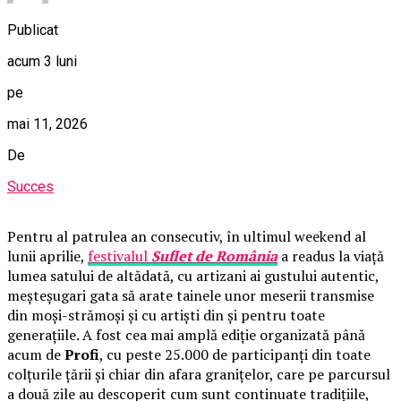
Publicat
acum 3 luni
pe
mai 11, 2026
De
Succes
Pentru al patrulea an consecutiv, în ultimul weekend al
lunii aprilie,
festivalul
Suflet de România
a readus la viață
lumea satului de altădată, cu artizani ai gustului autentic,
meșteșugari gata să arate tainele unor meserii transmise
din moși-strămoși și cu artiști din și pentru toate
generațiile. A fost cea mai amplă ediție organizată până
acum de
Profi
, cu peste 25.000 de participanți din toate
colțurile țării și chiar din afara granițelor, care pe parcursul
a două zile au descoperit cum sunt continuate tradițiile,