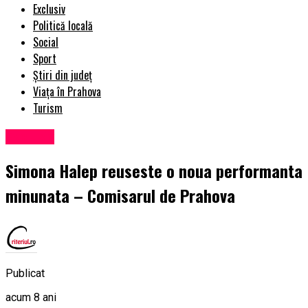
Exclusiv
Politică locală
Social
Sport
Știri din județ
Viața în Prahova
Turism
Exclusiv
Simona Halep reuseste o noua performanta
minunata – Comisarul de Prahova
Publicat
acum 8 ani