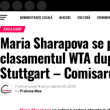
ADMINISTRAȚIE LOCALĂ
AFACERI
CULTURĂ
EVENIME
EXCLUSIV
Maria Sharapova se 
clasamentul WTA dup
Stuttgart – Comisar
Publicat
acum 8 ani
pe
aprilie 25, 2018
De
Prahova Mea