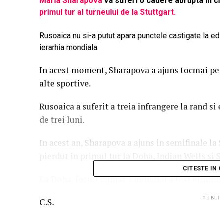
Maria Sharapova
va suferi o cadere abrupta in 
primul tur al turneului de la Stuttgart.
Rusoaica nu si-a putut apara punctele castigate la edit
ierarhia mondiala.
In acest moment, Sharapova a ajuns tocmai pe
alte sportive.
Rusoaica a suferit a treia infrangere la rand si
de trei luni.
In acest an, Sharapova a ajuns in semifinale la 
pierdut in primul tur la
Doha
, Indian Wells si 
CITESTE IN
La Doha, fostul numar 1 mondial a fost elimi
PUBLI
C.S.