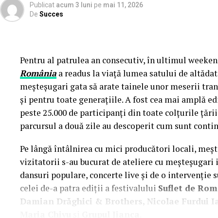
Publicat
acum 3 luni
pe
mai 11, 2026
De
Succes
Pentru al patrulea an consecutiv, în ultimul weekend
România
a readus la viață lumea satului de altădată
meșteșugari gata să arate tainele unor meserii tran
și pentru toate generațiile. A fost cea mai amplă 
peste 25.000 de participanți din toate colțurile țării
parcursul a două zile au descoperit cum sunt contin
Pe lângă întâlnirea cu mici producători locali, meș
vizitatorii s-au bucurat de ateliere cu meșteșugari is
dansuri populare, concerte live și de o intervenție 
celei de-a patra ediții a festivalului
Suflet de Ro
Damian Drăghici & Brothers, Nicolae Furdui Ia
Maria Chivu
și
Grupul Jianca
.