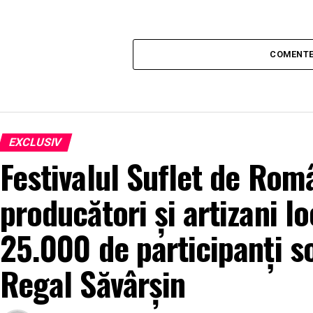
COMENTE
EXCLUSIV
Festivalul Suflet de Rom
producători și artizani lo
25.000 de participanți s
Regal Săvârșin