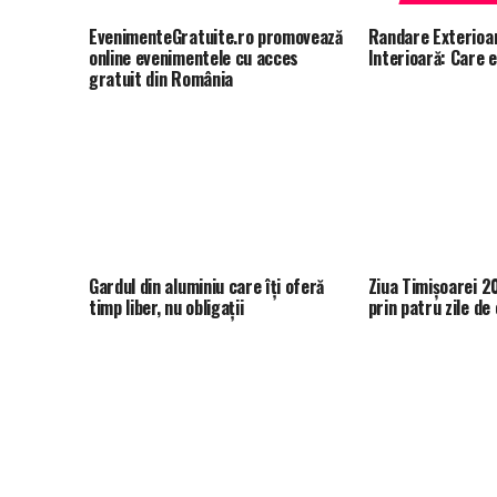
EvenimenteGratuite.ro promovează
Randare Exterioa
online evenimentele cu acces
Interioară: Care 
gratuit din România
Gardul din aluminiu care îți oferă
Ziua Timișoarei 2
timp liber, nu obligații
prin patru zile d