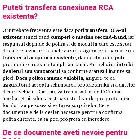
Puteti transfera conexiunea RCA
existenta?
O intrebare frecventa este daca poti
transfera RCA-ul
existent
atunci cand
cumperi o masina second-hand
, iar
raspunsul depinde de polita si de modul in care este setat
de catre vanzator. In unele cazuri, asiguratorul permite un
transfer al acoperirii existente
, dar de obicei nu poti
presupune ca se va intampla automat. Ar trebui sa
intrebi
dealerul sau vanzatorul
sa confirme statusul inainte sa
pleci.
Daca polita ramane valabila
, asigura-te ca
asiguratorul accepta schimbarea proprietarului si a datelor
despre vehicul. Daca nu, va trebui sa faci un RCA nou
imediat. Stai calm: acest pas este doar despre protejarea
locului tau pe sosea si evitarea surprizelor. Cere
documentele de la dealer necesare pentru a confirma
polita curenta, ca sa poti progresa cu incredere.
De ce documente aveti nevoie pentru