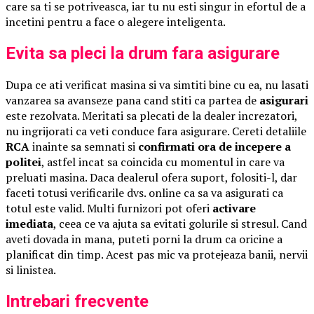
care sa ti se potriveasca, iar tu nu esti singur in efortul de a
incetini pentru a face o alegere inteligenta.
Evita sa pleci la drum fara asigurare
Dupa ce ati verificat masina si va simtiti bine cu ea, nu lasati
vanzarea sa avanseze pana cand stiti ca partea de
asigurari
este rezolvata. Meritati sa plecati de la dealer increzatori,
nu ingrijorati ca veti conduce fara asigurare. Cereti detaliile
RCA
inainte sa semnati si
confirmati ora de incepere a
politei
, astfel incat sa coincida cu momentul in care va
preluati masina. Daca dealerul ofera suport, folositi-l, dar
faceti totusi verificarile dvs. online ca sa va asigurati ca
totul este valid. Multi furnizori pot oferi
activare
imediata
, ceea ce va ajuta sa evitati golurile si stresul. Cand
aveti dovada in mana, puteti porni la drum ca oricine a
planificat din timp. Acest pas mic va protejeaza banii, nervii
si linistea.
Intrebari frecvente