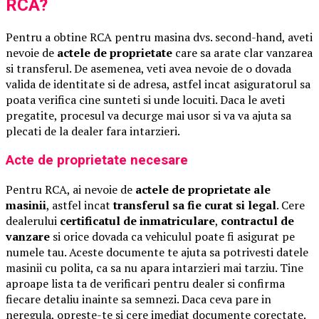
RCA?
Pentru a obtine RCA pentru masina dvs. second-hand, aveti
nevoie de
actele de proprietate
care sa arate clar vanzarea
si transferul. De asemenea, veti avea nevoie de o dovada
valida de identitate si de adresa, astfel incat asiguratorul sa
poata verifica cine sunteti si unde locuiti. Daca le aveti
pregatite, procesul va decurge mai usor si va va ajuta sa
plecati de la dealer fara intarzieri.
Acte de proprietate necesare
Pentru RCA, ai nevoie de
actele de proprietate ale
masinii
, astfel incat
transferul sa fie curat si legal
. Cere
dealerului
certificatul de inmatriculare
,
contractul de
vanzare
si orice dovada ca vehiculul poate fi asigurat pe
numele tau. Aceste documente te ajuta sa potrivesti datele
masinii cu polita, ca sa nu apara intarzieri mai tarziu. Tine
aproape lista ta de verificari pentru dealer si confirma
fiecare detaliu inainte sa semnezi. Daca ceva pare in
neregula, opreste-te si cere imediat documente corectate.