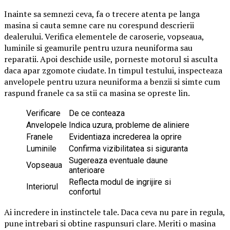
Inainte sa semnezi ceva, fa o trecere atenta pe langa
masina si cauta semne care nu corespund descrierii
dealerului. Verifica elementele de caroserie, vopseaua,
luminile si geamurile pentru uzura neuniforma sau
reparatii. Apoi deschide usile, porneste motorul si asculta
daca apar zgomote ciudate. In timpul testului, inspecteaza
anvelopele pentru uzura neuniforma a benzii si simte cum
raspund franele ca sa stii ca masina se opreste lin.
Verificare
De ce conteaza
Anvelopele
Indica uzura, probleme de aliniere
Franele
Evidentiaza increderea la oprire
Luminile
Confirma vizibilitatea si siguranta
Sugereaza eventuale daune
Vopseaua
anterioare
Reflecta modul de ingrijire si
Interiorul
confortul
Ai incredere in instinctele tale. Daca ceva nu pare in regula,
pune intrebari si obtine raspunsuri clare. Meriti o masina