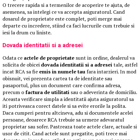
O trecere rapida si a termenilor de acoperire te ajuta, de
asemenea, sa intelegi ce va accepta asiguratorul. Cand
dosarul de proprietate este complet, poti merge mai
departe cu incredere, stiind ca faci lucrurile cum trebuie si
iesi la drum cu liniste.
Dovada identitatii si a adresei
Odata ce
actele de proprietate
sunt in ordine, dealerul va
solicita de obicei
dovada identitatii si a adresei
tale, astfel
incat RCA sa fie
emis in numele tau
fara intarzieri. In mod
obisnuit, vei prezenta cartea ta de identitate sau
pasaportul, plus un document care confirma adresa,
precum o
factura de utilitati
sau o adeverinta de domiciliu.
Aceasta verificare simpla a identitatii ajuta asiguratorul sa
iti potriveasca corect datele si sa evite erorile la polita.
Daca cumperi pentru altcineva, adu si documentele acelei
persoane, deoarece RCA trebuie sa urmeze adevaratul
proprietar sau sofer. Pastreaza toate actele clare, actuale si
usor de citit. Cand actele sunt pregatite, poti trece mai