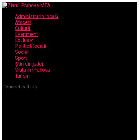
Administrație locală
Afaceri
Cultură
Eveniment
Exclusiv
Politică locală
Social
Sport
Știri din județ
Viața în Prahova
Turism
Connect with us