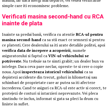
masinii, iar daca mergi mai departe, vei vedea verificarile
simple care iti economisesc probleme.
Verificati masina second-hand cu RCA
inainte de plata
Inainte sa predai banii, verifica cu atentie
RCA-ul pentru
masina second-hand
ca sa stii exact ce semnezi si pentru
ce platesti. Cere dealerului sa iti arate detaliile politei, apoi
verifica data de incepere a acoperirii
, numele
asiguratorului si faptul ca
VIN-ul vehiculului se
potriveste
. Nu trebuie sa te simti grabit; un dealer bun va
intelege. Daca ceva pare neclar, opreste-te si cere o copie
noua. Apoi
inspecteaza istoricul vehiculului
ca sa
depistezi accidente din trecut, goluri in kilometraj sau
schimbari de proprietate care ar putea sa iti afecteze
increderea. Cand te asiguri ca RCA-ul este activ si corect, te
protejezi de costuri si intarzieri neprevazute. Vei pleca
simtindu-te inclus, informat si gata sa pleci la drum cu
liniste in suflet.