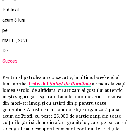
Publicat
acum 3 luni
pe
mai 11, 2026
De
Succes
Pentru al patrulea an consecutiv, în ultimul weekend al
lunii aprilie,
festivalul
Suflet de România
a readus la viață
lumea satului de altădată, cu artizani ai gustului autentic,
meșteșugari gata să arate tainele unor meserii transmise
din moși-strămoși și cu artiști din și pentru toate
generațiile. A fost cea mai amplă ediție organizată până
acum de
Profi
, cu peste 25.000 de participanți din toate
colțurile țării și chiar din afara granițelor, care pe parcursul
a două zile au descoperit cum sunt continuate tradițiile,