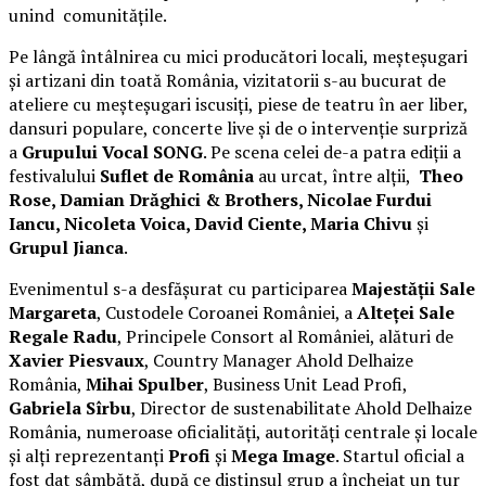
unind comunitățile.
Pe lângă întâlnirea cu mici producători locali, meșteșugari
și artizani din toată România, vizitatorii s-au bucurat de
ateliere cu meșteșugari iscusiți, piese de teatru în aer liber,
dansuri populare, concerte live și de o intervenție surpriză
a
Grupului Vocal SONG
. Pe scena celei de-a patra ediții a
festivalului
Suflet de România
au urcat, între alții,
Theo
Rose, Damian Drăghici & Brothers, Nicolae Furdui
Iancu, Nicoleta Voica, David Ciente, Maria Chivu
și
Grupul Jianca
.
Evenimentul s-a desfășurat cu participarea
Majestății Sale
Margareta
, Custodele Coroanei României, a
Alteței Sale
Regale Radu
, Principele Consort al României, alături de
Xavier Piesvaux
, Country Manager Ahold Delhaize
România,
Mihai Spulber
, Business Unit Lead Profi,
Gabriela Sîrbu
, Director de sustenabilitate Ahold Delhaize
România, numeroase oficialități, autorități centrale și locale
și alți reprezentanți
Profi
și
Mega Image
. Startul oficial a
fost dat sâmbătă, după ce distinsul grup a încheiat un tur