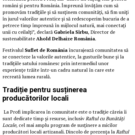
români și pentru România. Împreună învățăm cum să
promovăm tradițiile și să susținem comunități, să fim uniți
în jurul valorilor autentice și să redescoperim bucuria de a
petrece timp împreună în mijlocul naturii, mai conectați
unii cu ceilalți”, declară
Gabriela Sîrbu
, Director de
sustenabilitate
Ahold Delhaize România
.
Festivalul
Suflet de România
încurajează comunitatea să
se conecteze la valorile autentice, la gusturile bune și la
tradițiile satului românesc prin intermediul unor
experiențe trăite într-un cadru natural în care este
recreată lumea rurală.
Tradiție pentru susținerea
producătorilor locali
La Profi implicarea în comunitate este o tradiție căreia îi
sunt dedicate timp și resurse, inclusiv
Raftul cu Bunătăți
Locale
, cel mai amplu program de susținere a micilor
producători locali artizanali. Dincolo de prezența la
Raftul