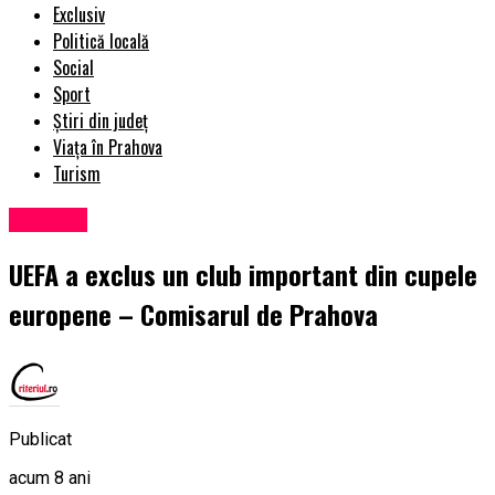
Exclusiv
Politică locală
Social
Sport
Știri din județ
Viața în Prahova
Turism
Exclusiv
UEFA a exclus un club important din cupele
europene – Comisarul de Prahova
Publicat
acum 8 ani