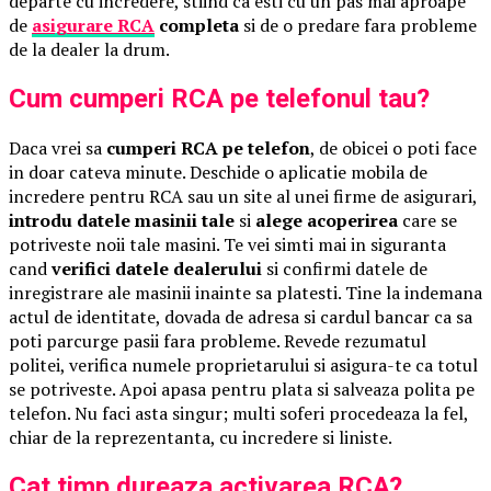
departe cu incredere, stiind ca esti cu un pas mai aproape
de
asigurare RCA
completa
si de o predare fara probleme
de la dealer la drum.
Cum cumperi RCA pe telefonul tau?
Daca vrei sa
cumperi RCA pe telefon
, de obicei o poti face
in doar cateva minute. Deschide o aplicatie mobila de
incredere pentru RCA sau un site al unei firme de asigurari,
introdu datele masinii tale
si
alege acoperirea
care se
potriveste noii tale masini. Te vei simti mai in siguranta
cand
verifici datele dealerului
si confirmi datele de
inregistrare ale masinii inainte sa platesti. Tine la indemana
actul de identitate, dovada de adresa si cardul bancar ca sa
poti parcurge pasii fara probleme. Revede rezumatul
politei, verifica numele proprietarului si asigura-te ca totul
se potriveste. Apoi apasa pentru plata si salveaza polita pe
telefon. Nu faci asta singur; multi soferi procedeaza la fel,
chiar de la reprezentanta, cu incredere si liniste.
Cat timp dureaza activarea RCA?