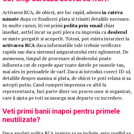
Activarea RCA, de obicei, are loc rapid, adesea
in cateva
minute
dupa ce finalizezi plata si trimiti detaliile necesare.
In multe cazuri, iti vei primi
polita prin email
chiar
imediat, astfel incat sa poti pleca cu impresia ca
dealerul
se simte pregatit si acoperit. Totusi, pot exista intarzieri la
activarea RCA
daca informatiile tale trebuie verificare
rapida sau daca sistemul asiguratorului este aglomerat. De
asemenea, timpul de procesare al dealerului poate
influenta cat de repede apar toate datele pe numele tau,
mai ales in perioadele de varf. Daca ai introdus corect ID-ul,
detaliile despre masina si plata, de obicei te poti relaxa si sa
astepti putin. Cand cumperi impreuna cu altii la
reprezentanta, faci parte dintr-un proces usor si organizat,
care ii ajuta pe toti sa mearga mai departe cu incredere.
Veti primi banii inapoi pentru primele
neutilizate?
Daca anulati polita RCA inainte sa se incheie, este posibil sa