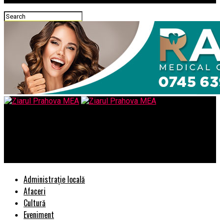
Ziarul Prahova MEA
UEFA a exclus un club important din cupele europene –
Comisarul de Prahova
Administrație locală
Afaceri
Cultură
Eveniment