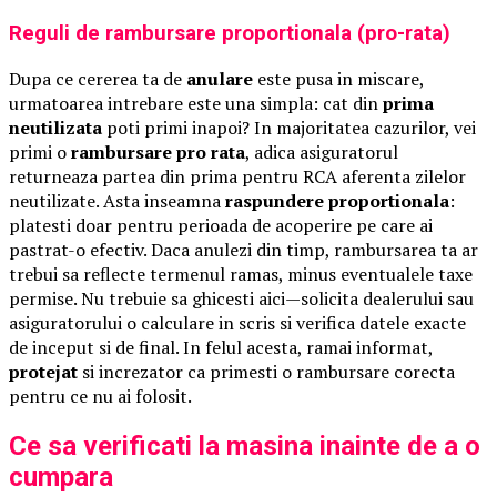
Reguli de rambursare proportionala (pro-rata)
Dupa ce cererea ta de
anulare
este pusa in miscare,
urmatoarea intrebare este una simpla: cat din
prima
neutilizata
poti primi inapoi? In majoritatea cazurilor, vei
primi o
rambursare pro rata
, adica asiguratorul
returneaza partea din prima pentru RCA aferenta zilelor
neutilizate. Asta inseamna
raspundere proportionala
:
platesti doar pentru perioada de acoperire pe care ai
pastrat-o efectiv. Daca anulezi din timp, rambursarea ta ar
trebui sa reflecte termenul ramas, minus eventualele taxe
permise. Nu trebuie sa ghicesti aici—solicita dealerului sau
asiguratorului o calculare in scris si verifica datele exacte
de inceput si de final. In felul acesta, ramai informat,
protejat
si increzator ca primesti o rambursare corecta
pentru ce nu ai folosit.
Ce sa verificati la masina inainte de a o
cumpara