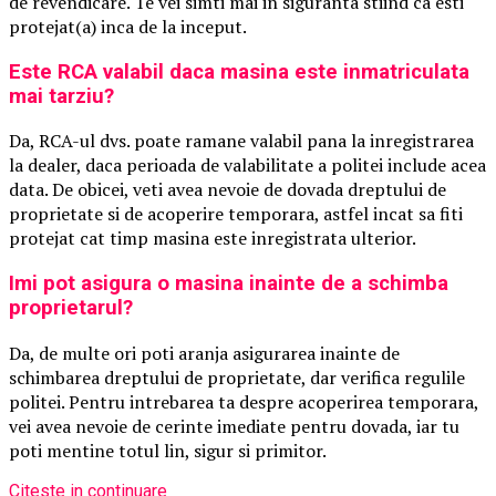
de revendicare. Te vei simti mai in siguranta stiind ca esti
protejat(a) inca de la inceput.
Este RCA valabil daca masina este inmatriculata
mai tarziu?
Da, RCA-ul dvs. poate ramane valabil pana la inregistrarea
la dealer, daca perioada de valabilitate a politei include acea
data. De obicei, veti avea nevoie de dovada dreptului de
proprietate si de acoperire temporara, astfel incat sa fiti
protejat cat timp masina este inregistrata ulterior.
Imi pot asigura o masina inainte de a schimba
proprietarul?
Da, de multe ori poti aranja asigurarea inainte de
schimbarea dreptului de proprietate, dar verifica regulile
politei. Pentru intrebarea ta despre acoperirea temporara,
vei avea nevoie de cerinte imediate pentru dovada, iar tu
poti mentine totul lin, sigur si primitor.
Citeste in continuare