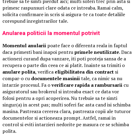
trebuie sa te simti pierdut aici; multi soferi trec prin asta si
primesc raspunsuri clare odata ce intreaba. Ramai calm,
solicita confirmare in scris si asigura-te ca toate detaliile
corespund inregistrarilor tale.
Anularea politicii la momentul potrivit
Momentul anularii
poate face o diferenta reala in faptul
daca primesti bani inapoi pentru
primele neutilizate
. Daca
actionezi curand dupa vanzare, iti poti proteja sansa de a
recupera o parte din ceea ce ai platit. Inainte sa trimiti o
anulare polita
, verifica
eligibilitatea din contract
si
compar-o cu
documentele masinii
tale, ca nimic sa nu
intarzie procesul. Fa o
verificare rapida a rambursarii
cu
asiguratorul sau brokerul si intreaba exact ce data vor
folosi pentru a opri acoperirea. Nu trebuie sa te simti
singur(a) in acest pas; multi soferi fac asta cand isi schimba
masina. Pastreaza cererea clara, pastreaza copii ale tuturor
documentelor si actioneaza prompt. Astfel, ramai in
control si eviti intarzieri nedorite pe masura ce se schimba
polita.