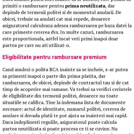
primiti o rambursare pentru
prima neutilizata
, dar
depinde de termenii politei si de momentul anularii. De
obicei, trebuie sa anulati cat mai repede, deoarece
asiguratorul calculeaza adesea rambursarea pe baza datei la
care primeste cererea dvs. In multe cazuri, rambursarea
este proportionala, astfel incat veti primi inapoi doar
partea pe care nu ati utilizat-o.
Eligibilitate pentru rambursare premium
Cand anulezi o polita RCA inainte sa se incheie, s-ar putea
sa primesti inapoi o parte din prima platita, dar
rambursarea, de obicei, depinde de contractul tau si de cat
timp de acoperire mai ramane. Va trebui sa verifici cerintele
de eligibilitate din termenii politei, deoarece nu toate
situatiile se califica. Tine la indemana lista de documente
necesare: actul de identitate, numarul politei, cererea de
anulare si dovada platii te pot ajuta sa inaintezi mai rapid.
Daca indeplinesti regulile, asiguratorul poate calcula
partea neutilizata si poate procesa ce ti se cuvine. Nu