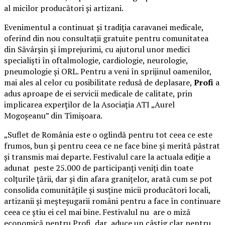
al micilor producători și artizani.
Evenimentul a continuat și tradiția caravanei medicale,
oferind din nou consultații gratuite pentru comunitatea
din Săvârșin și împrejurimi, cu ajutorul unor medici
specialiști în oftalmologie, cardiologie, neurologie,
pneumologie și ORL. Pentru a veni în sprijinul oamenilor,
mai ales al celor cu posibilitate redusă de deplasare,
Profi
a
adus aproape de ei servicii medicale de calitate, prin
implicarea experților de la Asociația ATI „Aurel
Mogoșeanu” din Timișoara.
„Suflet de România este o oglindă pentru tot ceea ce este
frumos, bun și pentru ceea ce ne face bine și merită păstrat
și transmis mai departe. Festivalul care la actuala ediție a
adunat peste 25.000 de participanți veniți din toate
colțurile țării, dar și din afara granițelor, arată cum se pot
consolida comunitățile și susține micii producători locali,
artizanii și meșteșugarii români pentru a face în continuare
ceea ce știu ei cel mai bine. Festivalul nu are o miză
economică pentru Profi, dar aduce un câștig clar pentru