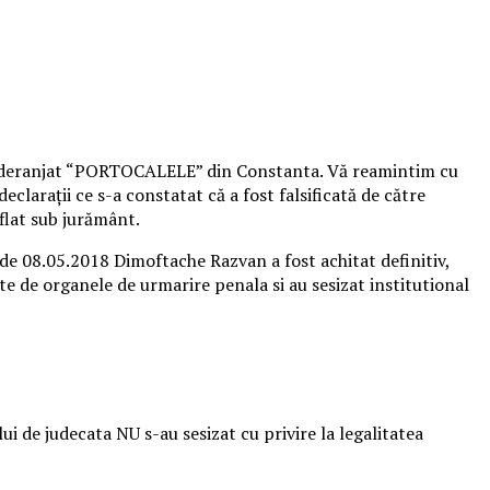
 a deranjat “PORTOCALELE” din Constanta. Vă reamintim cu
eclarații ce s-a constatat că a fost falsificată de către
aflat sub jurământ.
 de 08.05.2018 Dimoftache Razvan a fost achitat definitiv,
ate de organele de urmarire penala si au sesizat institutional
 de judecata NU s-au sesizat cu privire la legalitatea