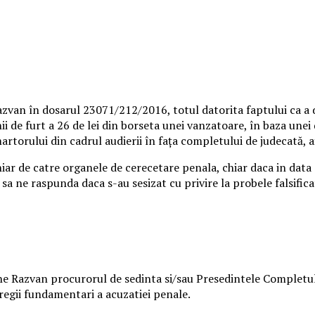
azvan în dosarul 23071/212/2016, totul datorita faptului ca
i de furt a 26 de lei din borseta unei vanzatoare, în baza unei d
artorului din cadrul audierii în fața completului de judecată, 
hiar de catre organele de cerecetare penala, chiar daca in data
 sa ne raspunda daca s-au sesizat cu privire la probele falsific
 Razvan procurorul de sedinta si/sau Presedintele Completului
tregii fundamentari a acuzatiei penale.