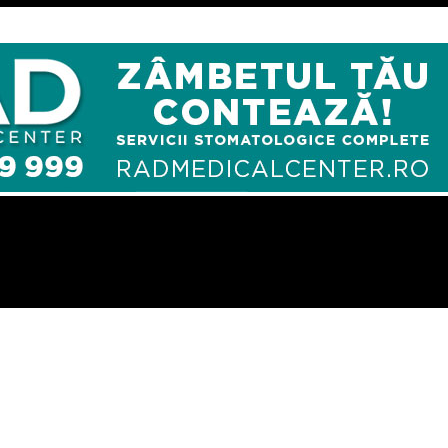
endat pe Iohannis pentru ca a folosit eticheta „penali” intr-o co