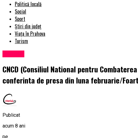
Politică locală
Social
Sport
Știri din județ
Viața în Prahova
Turism
Exclusiv
CNCD (Consiliul National pentru Combaterea D
conferinta de presa din luna februarie/Foar
Publicat
acum 8 ani
pe