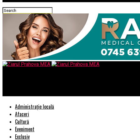
Ziarul Prahova MEA
CNCD (Consiliul National pentru Combaterea Discriminarii) l-a am
Administrație locală
Afaceri
Cultură
Eveniment
Exclusiv