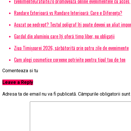
EvenimenteGratuite.ro promovează online evenimentele cu acces
Randare Exterioară vs Randare Interioară: Care e Diferența?
Acuzat pe nedrept? Testul poligraf îţi poate deveni un aliat impo
Gardul din aluminiu care îți oferă timp liber, nu obligații
Ziua Timișoarei 2026, sărbătorită prin patru zile de evenimente
Cum alegi cosmetice coreene potrivite pentru tipul tau de ten
Comenteaza si tu
Leave a Reply
Adresa ta de email nu va fi publicată.
Câmpurile obligatorii sun