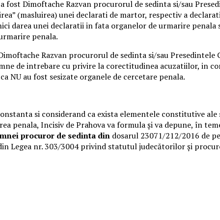
a fost Dimoftache Razvan procurorul de sedinta si/sau Presedi
rea” (masluirea) unei declarati de martor, respectiv a declarat
ci darea unei declaratii in fata organelor de urmarire penala si
 urmarire penala.
 Dimoftache Razvan procurorul de sedinta si/sau Presedintele 
mne de intrebare cu privire la corectitudinea acuzatiilor, in c
 ca NU au fost sesizate organele de cercetare penala.
onstanta si considerand ca exista elementele constitutive ale sa
a penala, Incisiv de Prahova va formula și va depune, în temei
amnei procuror de sedinta din
dosarul 23071/212/2016 de pe 
in Legea nr. 303/3004 privind statutul judecătorilor și procuror