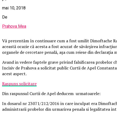
mai 10, 2018
De
Prahova Mea
Vă prezentăm în continuare cum a fost umilit Dimoftache R
această ocazie că acesta a fost acuzat de săvârșirea infracțiuni
organele de cercetare penală, așa cum reiese din declarația m
Avand in vedere faptele grave privind falsificarea probelor c
Incisiv de Prahova a solicitat public Curtii de Apel Constanta
acest aspect.
Raspuns solicitare
Din raspunsul Curtii de Apel deducem urmatoarele:
In dosarul nr 23071/212/2016 in care inculpat era Dimoftache
administrarii probelor din urmarirea penala si legalitatea in