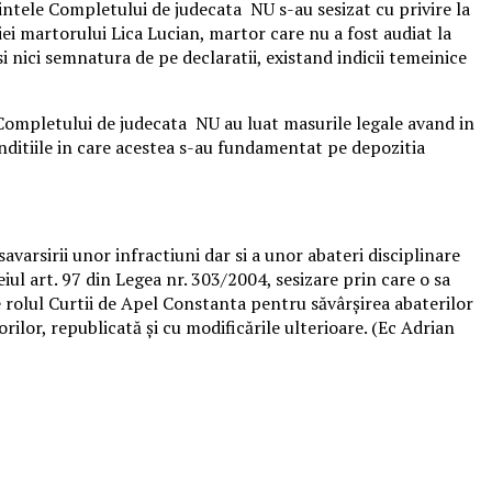
ntele Completului de judecata NU s-au sesizat cu privire la
iei martorului Lica Lucian, martor care nu a fost audiat la
 nici semnatura de pe declaratii, existand indicii temeinice
Completului de judecata NU au luat masurile legale avand in
onditiile in care acestea s-au fundamentat pe depozitia
varsirii unor infractiuni dar si a unor abateri disciplinare
ul art. 97 din Legea nr. 303/2004, sesizare prin care o sa
rolul Curtii de Apel Constanta pentru săvârșirea abaterilor
ilor, republicată și cu modificările ulterioare. (Ec Adrian