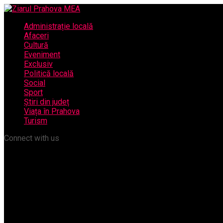
Administrație locală
Afaceri
Cultură
Eveniment
Exclusiv
Politică locală
Social
Sport
Știri din județ
Viața în Prahova
Turism
Connect with us