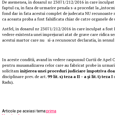
De asemenea, in dosarul nr 23071/212/2016 in care inculpat 
faptul ca, in faza de urmarire penala s-a procedat la „intocmi
fond dar in fata acestui complet de judecata NU recunoaste ni
ca aceasta proba a fost falsificata chiar de catre organele de
Astfel, in dosarul nr 23071/212/2016 in care inculpat a fost
vedere existenta unei imprejurari atat de grave care ridica se
acestui martor care nu si-a recunoscut declaratia, in sensul
In aceste conditii, avand in vedere raspunsul Curtii de Apel C
pentru musamalizarea celor care au fabricat probe in urmarire
solicitam
inițierea unei proceduri judiciare împotriva do
disciplinare prev. de art.
99
lit. s) teza a II – a și lit. t) teza I
d
Radu).
Articole pe aceiasi tema:
prima