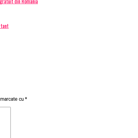
 gratuit din România
rtant
t marcate cu
*