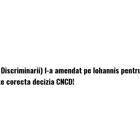
iscriminarii) l-a amendat pe Iohannis pentru 
te corecta decizia CNCD!