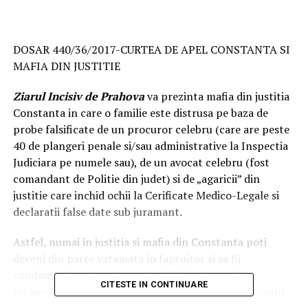
DOSAR 440/36/2017-CURTEA DE APEL CONSTANTA SI
MAFIA DIN JUSTITIE
Ziarul Incisiv de Prahova
va prezinta mafia din justitia
Constanta in care o familie este distrusa pe baza de
probe falsificate de un procuror celebru (care are peste
40 de plangeri penale si/sau administrative la Inspectia
Judiciara pe numele sau), de un avocat celebru (fost
comandant de Politie din judet) si de „agaricii” din
justitie care inchid ochii la Cerificate Medico-Legale si
declaratii false date sub juramant.
Astfel, numai in justitia si mafia din Constanta poti
deveni din parte vatamata in faptuitor si sa fii
condamnat pe baza de probe falsificate cand
CITESTE IN CONTINUARE
reclamantii falsi au legaturi de prietenie cu procurorul