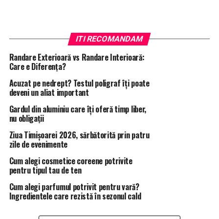
ITI RECOMANDAM
Randare Exterioară vs Randare Interioară:
Care e Diferența?
Acuzat pe nedrept? Testul poligraf îţi poate
deveni un aliat important
Gardul din aluminiu care îți oferă timp liber,
nu obligații
Ziua Timișoarei 2026, sărbătorită prin patru
zile de evenimente
Cum alegi cosmetice coreene potrivite
pentru tipul tau de ten
Cum alegi parfumul potrivit pentru vară?
Ingredientele care rezistă în sezonul cald
De remarcat este si faptul ca, politistul de caz a declarat