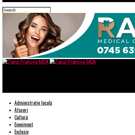
Ziarul Prahova MEA
Cum e cu pianul pe scari?/ Atata timp cat Romania are magistrat
Administrație locală
Afaceri
Cultură
Eveniment
Exclusiv