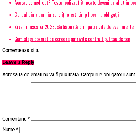
Acuzat pe nedrept? Testul poligraf îţi poate deveni un aliat impo
Gardul din aluminiu care îți oferă timp liber, nu obligații
Ziua Timișoarei 2026, sărbătorită prin patru zile de evenimente
Cum alegi cosmetice coreene potrivite pentru tipul tau de ten
Comenteaza si tu
Leave a Reply
Adresa ta de email nu va fi publicată.
Câmpurile obligatorii sun
Comentariu
*
Nume
*