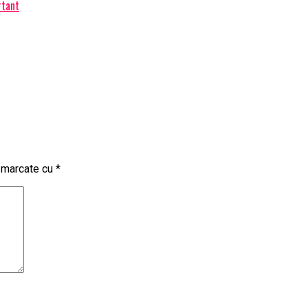
rtant
t marcate cu
*