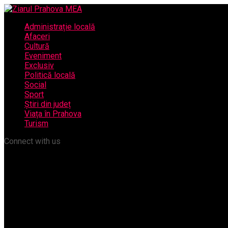
Administrație locală
Afaceri
Cultură
Eveniment
Exclusiv
Politică locală
Social
Sport
Știri din județ
Viața în Prahova
Turism
Connect with us