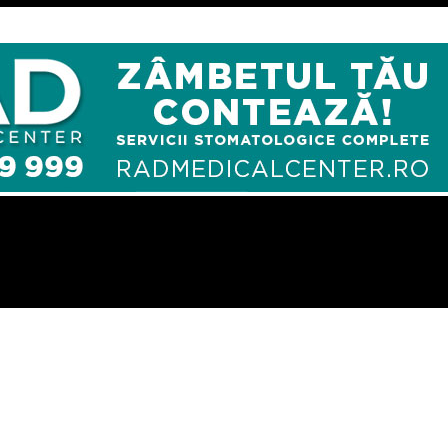
i curajosi lupta nu este pierduta – Comisarul de Prahova