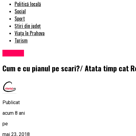
Politică locală
Social
Sport
Știri din județ
Viața în Prahova
Turism
Exclusiv
Cum e cu pianul pe scari?/ Atata timp cat R
Publicat
acum 8 ani
pe
mai 23, 2018