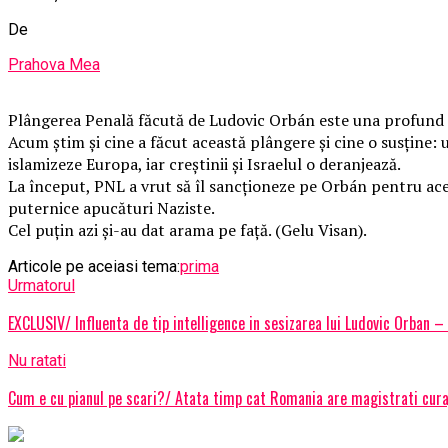
De
Prahova Mea
Plângerea Penală făcută de Ludovic Orbán este una profund ant
Acum știm și cine a făcut această plângere și cine o susține
islamizeze Europa, iar creștinii și Israelul o deranjează.
La început, PNL a vrut să îl sancționeze pe Orbán pentru ace
puternice apucături Naziste.
Cel puțin azi și-au dat arama pe față. (Gelu Visan).
Articole pe aceiasi tema:
prima
Urmatorul
EXCLUSIV/ Influenta de tip intelligence in sesizarea lui Ludovic Orban 
Nu ratati
Cum e cu pianul pe scari?/ Atata timp cat Romania are magistrati cura