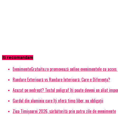
Iti recomandam
EvenimenteGratuite.ro promovează online evenimentele cu acces
Randare Exterioară vs Randare Interioară: Care e Diferența?
Acuzat pe nedrept? Testul poligraf îţi poate deveni un aliat impo
Gardul din aluminiu care îți oferă timp liber, nu obligații
Ziua Timișoarei 2026, sărbătorită prin patru zile de evenimente