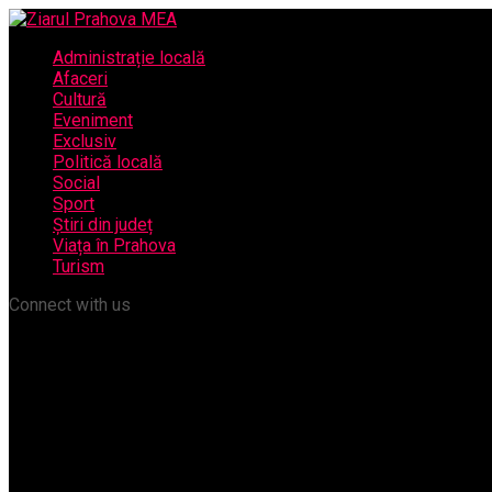
Administrație locală
Afaceri
Cultură
Eveniment
Exclusiv
Politică locală
Social
Sport
Știri din județ
Viața în Prahova
Turism
Connect with us