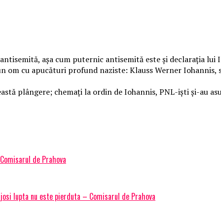
isemită, așa cum puternic antisemită este și declarația lui Io
: un om cu apucături profund naziste: Klauss Werner Iohannis, 
astă plângere; chemați la ordin de Iohannis, PNL-iști și-au a
– Comisarul de Prahova
josi lupta nu este pierduta – Comisarul de Prahova