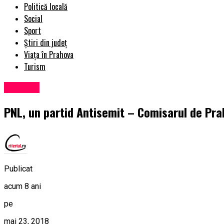
Politică locală
Social
Sport
Știri din județ
Viața în Prahova
Turism
Exclusiv
PNL, un partid Antisemit – Comisarul de Pr
Publicat
acum 8 ani
pe
mai 23, 2018