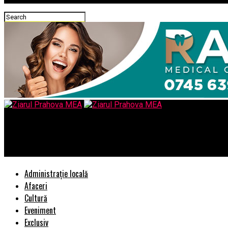
Ziarul Prahova MEA
PNL, un partid Antisemit – Comisarul de Prahova
Administrație locală
Afaceri
Cultură
Eveniment
Exclusiv