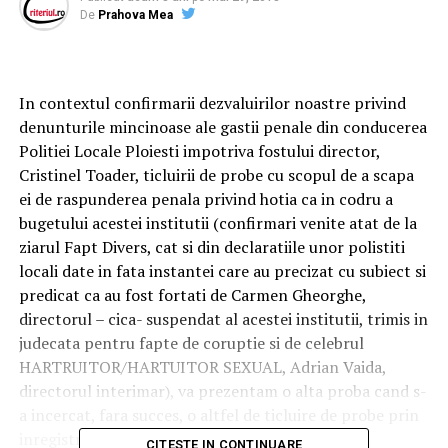
De
Prahova Mea
In contextul confirmarii dezvaluirilor noastre privind
denunturile mincinoase ale gastii penale din conducerea
Politiei Locale Ploiesti impotriva fostului director,
Cristinel Toader, ticluirii de probe cu scopul de a scapa
ei de raspunderea penala privind hotia ca in codru a
bugetului acestei institutii (confirmari venite atat de la
ziarul Fapt Divers, cat si din declaratiile unor polistiti
locali date in fata instantei care au precizat cu subiect si
predicat ca au fost fortati de Carmen Gheorghe,
directorul – cica- suspendat al acestei institutii, trimis in
judecata pentru fapte de coruptie si de celebrul
HARTRUITOR/HARTUITOR SEXUAL, Adrian Vaida,
directorul interimar), va prezentam o alta proba cand s-
a incercat, fara succes, o altfel de ticluire de probe prin
inregistrarea ilegala a unui functionar public din
CITESTE IN CONTINUARE