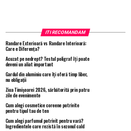
judiciara din cadrul Inspectoratului Judetean de Politie
Prahova – Serviciul de Investigare a Criminalitatii
Economice, in care se consemneaza dialogul dintre
MOCANU GABRIELA ISABELA
si
TERECOASA
ITI RECOMANDAM
CORNELIA
din cadrul Prefecturii Judetului Prahova,
convorbire inregistrata de MOCANU pe data de
Randare Exterioară vs Randare Interioară:
28.05.2015
, reies
foarte multe aspecte ce intereseaza
Care e Diferența?
ancheta penala
(sanchi!) desfasurata in
ds. nr.
Acuzat pe nedrept? Testul poligraf îţi poate
636/P/2014
al Parchetului de pe langa Curtea de Apel
deveni un aliat important
Ploiesti, cauza instrumentata de procurorul Negulescu
Gardul din aluminiu care îți oferă timp liber,
Mircea, in care erau cercetati
TOADER CRISTINEL
s.a.
nu obligații
pentru savarsirea infractiunilor de abuz in serviciu.
Ziua Timișoarei 2026, sărbătorită prin patru
zile de evenimente
Enumeram exemplificativ, si nu limitativ, pe
urmatoarele:
Cum alegi cosmetice coreene potrivite
pentru tipul tau de ten
Interlocutoarea lui
MOCANU
nu mai fumeaza asa
Cum alegi parfumul potrivit pentru vară?
mult pentru ca „a fost cu mana fisurata”;
Ingredientele care rezistă în sezonul cald