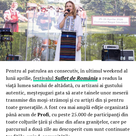
MOCANU
s-a intalnit cu dansa, atentie!, printre
blocuri! Culegea frunze de tei. Nasol! ;
Pe domnisoara
MOCANU
o doare piciorul, si de
aceea nu vorbeste cu nimeni, nu se uita in presa,
are programul ei, ajunge acasa, se spala si sta in
pat;
Domnisoara
MOCANU
bea numai ceaiuri din plante,
avand in curte menta, salvie, galbenele iar de pe
Pentru al patrulea an consecutiv, în ultimul weekend al
dealuri aduna sunatoare si coada soricelului.
lunii aprilie,
festivalul
Suflet de România
a readus la
Bine, va iertam, nu mai continuam, desi, pana la sfarsit,
viață lumea satului de altădată, cu artizani ai gustului
dialogul este cel tipic intre doua cucoane care mai
autentic, meșteșugari gata să arate tainele unor meserii
schimba si ele, complet aleatoriu, cum le trazneste prin
transmise din moși-strămoși și cu artiști din și pentru
cap, pe moment, cate o parere, o idee, o barfa sau un
toate generațiile. A fost cea mai amplă ediție organizată
sfat.
până acum de
Profi
, cu peste 25.000 de participanți din
toate colțurile țării și chiar din afara granițelor, care pe
Totusi, de ce v-am deranjat cu acest articol ?? Va
parcursul a două zile au descoperit cum sunt continuate
explicam imediat, pentru ca acum vine partea cea mai