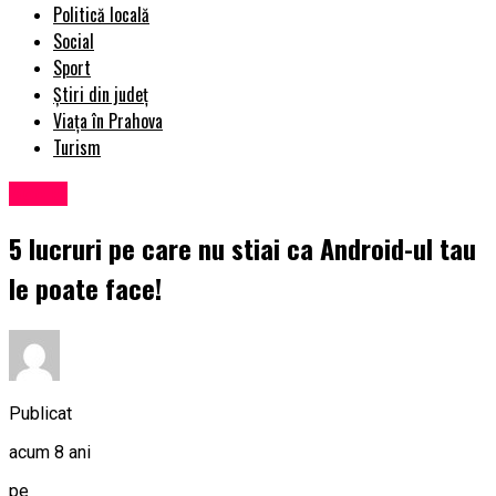
Politică locală
Social
Sport
Știri din județ
Viața în Prahova
Turism
Social
5 lucruri pe care nu stiai ca Android-ul tau
le poate face!
Publicat
acum 8 ani
pe