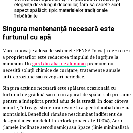
eleganța de-a lungul deceniilor, fără să capete acel
aspect spălăcit, tipic materialelor tradiționale
îmbătrânite.
Singura mentenanță necesară este
furtunul cu apă
Marea inovație adusă de sistemele FENSA în viața de zi cu zi
a proprietarilor este reducerea timpului de îngrijire la
minimum. Un
gard din aliaj de aluminiu
premium nu
necesită soluții chimice de curățare, tratamente anuale
anti-coroziune sau revopsiri periodice.
Singura acțiune necesară este spălarea ocazională cu
furtunul de grădină sau cu un aparat de spălat sub presiune
pentru a îndepărta praful adus de la stradă. În doar câteva
minute, întreaga structură revine la aspectul inițial din ziua
montajului. Beneficiul rămâne neschimbat indiferent de
designul ales: modelul Interlock (opacitate 100%), Aero
(lamele înclinate aerodinamic) sau Space (linie minimalistă