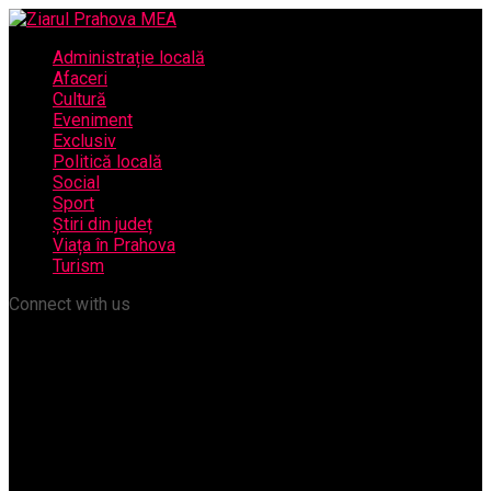
Administrație locală
Afaceri
Cultură
Eveniment
Exclusiv
Politică locală
Social
Sport
Știri din județ
Viața în Prahova
Turism
Connect with us