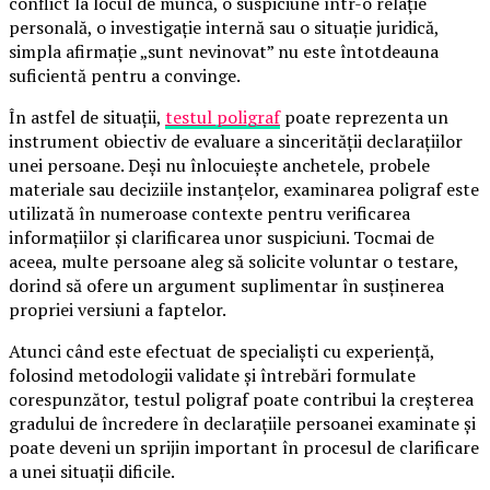
conflict la locul de muncă, o suspiciune într-o relație
personală, o investigație internă sau o situație juridică,
simpla afirmație „sunt nevinovat” nu este întotdeauna
suficientă pentru a convinge.
În astfel de situații,
testul poligraf
poate reprezenta un
instrument obiectiv de evaluare a sincerității declarațiilor
unei persoane. Deși nu înlocuiește anchetele, probele
materiale sau deciziile instanțelor, examinarea poligraf este
utilizată în numeroase contexte pentru verificarea
informațiilor și clarificarea unor suspiciuni. Tocmai de
aceea, multe persoane aleg să solicite voluntar o testare,
dorind să ofere un argument suplimentar în susținerea
propriei versiuni a faptelor.
Atunci când este efectuat de specialiști cu experiență,
folosind metodologii validate și întrebări formulate
corespunzător, testul poligraf poate contribui la creșterea
gradului de încredere în declarațiile persoanei examinate și
poate deveni un sprijin important în procesul de clarificare
a unei situații dificile.