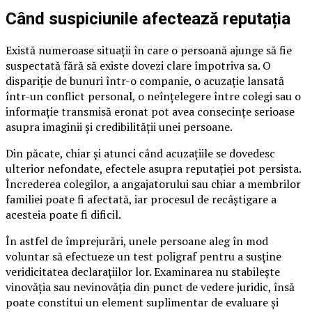
Când suspiciunile afectează reputația
Există numeroase situații în care o persoană ajunge să fie
suspectată fără să existe dovezi clare împotriva sa. O
dispariție de bunuri într-o companie, o acuzație lansată
într-un conflict personal, o neînțelegere între colegi sau o
informație transmisă eronat pot avea consecințe serioase
asupra imaginii și credibilității unei persoane.
Din păcate, chiar și atunci când acuzațiile se dovedesc
ulterior nefondate, efectele asupra reputației pot persista.
Încrederea colegilor, a angajatorului sau chiar a membrilor
familiei poate fi afectată, iar procesul de recâștigare a
acesteia poate fi dificil.
În astfel de împrejurări, unele persoane aleg în mod
voluntar să efectueze un test poligraf pentru a susține
veridicitatea declarațiilor lor. Examinarea nu stabilește
vinovăția sau nevinovăția din punct de vedere juridic, însă
poate constitui un element suplimentar de evaluare și