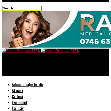
Ziarul Prahova MEA
5 lucruri pe care nu stiai ca Android-ul tau le poate face!
Administrație locală
Afaceri
Cultură
Eveniment
Exclusiv