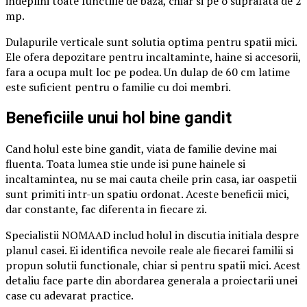
indeplini toate functiile de baza, chiar si pe o suprafata de 2
mp.
Dulapurile verticale sunt solutia optima pentru spatii mici.
Ele ofera depozitare pentru incaltaminte, haine si accesorii,
fara a ocupa mult loc pe podea. Un dulap de 60 cm latime
este suficient pentru o familie cu doi membri.
Beneficiile unui hol bine gandit
Cand holul este bine gandit, viata de familie devine mai
fluenta. Toata lumea stie unde isi pune hainele si
incaltamintea, nu se mai cauta cheile prin casa, iar oaspetii
sunt primiti intr-un spatiu ordonat. Aceste beneficii mici,
dar constante, fac diferenta in fiecare zi.
Specialistii NOMAAD includ holul in discutia initiala despre
planul casei. Ei identifica nevoile reale ale fiecarei familii si
propun solutii functionale, chiar si pentru spatii mici. Acest
detaliu face parte din abordarea generala a proiectarii unei
case cu adevarat practice.