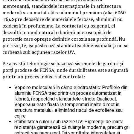
mentenanță, standardele internaționale în arhitectura
modernă s-au mutat către aluminiul premium (aliaj 6060
T6). Spre deosebire de materialele feroase, aluminiul nu
oxidează în profunzime. La contactul cu oxigenul, el
dezvoltă în mod natural o barieră microscopică de
protecție care oprește definitiv coroziunea profundă. Nu
putrezește, își păstrează stabilitatea dimensională și nu se
curbează sub acțiunea razelor UV.
Pe această tehnologie se bazează sistemele de garduri și
porți produse de FENSA, unde durabilitatea este asigurată
printr-un proces industrial controlat:
Vopsire moleculară în câmp electrostatic: Profilele din
aluminiu FENSA trec printr-un proces automatizat în
fabrică, respectând standardele stricte Qualicoat.
Vopseaua este fixată la temperaturi înalte direct în
structura metalului, eliminând riscul de exfoliere sau
cojire.
Stabilitatea culorii sub razele UV: Pigmenții de înaltă
rezistență garantează că nuanțele moderne, precum gri
antracit sau negru mat, își vor păstra intensitatea și