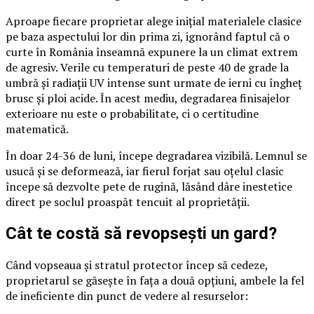
Aproape fiecare proprietar alege inițial materialele clasice
pe baza aspectului lor din prima zi, ignorând faptul că o
curte în România înseamnă expunere la un climat extrem
de agresiv. Verile cu temperaturi de peste 40 de grade la
umbră și radiații UV intense sunt urmate de ierni cu îngheț
brusc și ploi acide. În acest mediu, degradarea finisajelor
exterioare nu este o probabilitate, ci o certitudine
matematică.
În doar 24-36 de luni, începe degradarea vizibilă. Lemnul se
usucă și se deformează, iar fierul forjat sau oțelul clasic
începe să dezvolte pete de rugină, lăsând dâre inestetice
direct pe soclul proaspăt tencuit al proprietății.
Cât te costă să revopsești un gard?
Când vopseaua și stratul protector încep să cedeze,
proprietarul se găsește în fața a două opțiuni, ambele la fel
de ineficiente din punct de vedere al resurselor: