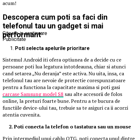
acum!
Descopera cum poti sa faci din
telefonul tau un gadget si mai
performant
Citeste in continuare
Publicitate
Poti selecta apelurile prioritare
Sistemul Android iti ofera optiunea de a decide cu ce
persoane poti lua legatura intotdeauna, chiar si atunci
cand setarea „Nu deranja” este activa. Nu uita, insa, ca
telefonul tau are nevoie de protectie corespunzatoare
pentru a functiona la capacitate maxima si poti gasi
carcase Samsung model S8
sau alte accesorii de folos
online, la preturi foarte bune. Pentru a te bucura de
functiile device-ului tau, trebuie sa te asiguri ca ii acorzi
atentia cuvenita.
2. Poti conecta la telefon o tastatura sau un mouse
Prin intermediul unui cablu OTG, poti conecta unul dintre