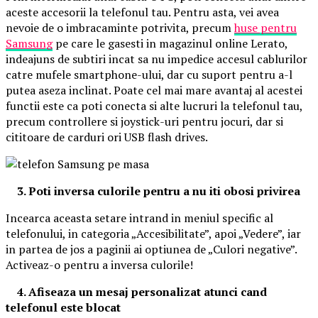
aceste accesorii la telefonul tau. Pentru asta, vei avea
nevoie de o imbracaminte potrivita, precum
huse pentru
Samsung
pe care le gasesti in magazinul online Lerato,
indeajuns de subtiri incat sa nu impedice accesul cablurilor
catre mufele smartphone-ului, dar cu suport pentru a-l
putea aseza inclinat. Poate cel mai mare avantaj al acestei
functii este ca poti conecta si alte lucruri la telefonul tau,
precum controllere si joystick-uri pentru jocuri, dar si
cititoare de carduri ori USB flash drives.
3. Poti inversa culorile pentru a nu iti obosi privirea
Incearca aceasta setare intrand in meniul specific al
telefonului, in categoria „Accesibilitate”, apoi „Vedere”, iar
in partea de jos a paginii ai optiunea de „Culori negative”.
Activeaz-o pentru a inversa culorile!
4. Afiseaza un mesaj personalizat atunci cand
telefonul este blocat