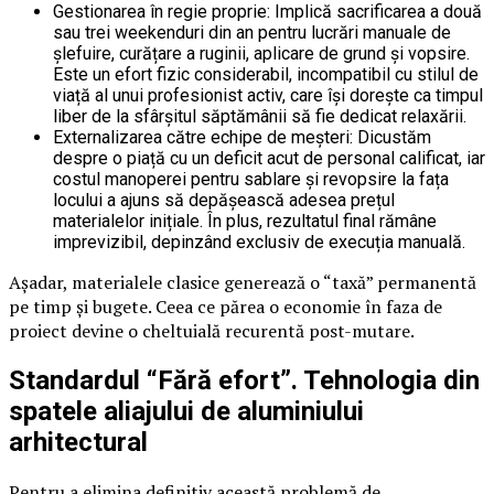
Gestionarea în regie proprie: Implică sacrificarea a două
sau trei weekenduri din an pentru lucrări manuale de
șlefuire, curățare a ruginii, aplicare de grund și vopsire.
Este un efort fizic considerabil, incompatibil cu stilul de
viață al unui profesionist activ, care își dorește ca timpul
liber de la sfârșitul săptămânii să fie dedicat relaxării.
Externalizarea către echipe de meșteri: Dicustăm
despre o piață cu un deficit acut de personal calificat, iar
costul manoperei pentru sablare și revopsire la fața
locului a ajuns să depășească adesea prețul
materialelor inițiale. În plus, rezultatul final rămâne
imprevizibil, depinzând exclusiv de execuția manuală.
Așadar, materialele clasice generează o “taxă” permanentă
pe timp și bugete. Ceea ce părea o economie în faza de
proiect devine o cheltuială recurentă post-mutare.
Standardul “Fără efort”. Tehnologia din
spatele aliajului de aluminiului
arhitectural
Pentru a elimina definitiv această problemă de