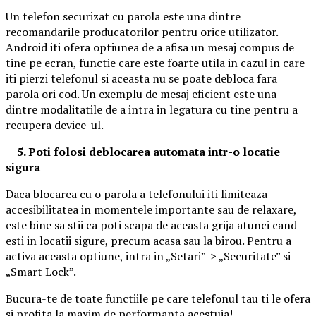
Un telefon securizat cu parola este una dintre
recomandarile producatorilor pentru orice utilizator.
Android iti ofera optiunea de a afisa un mesaj compus de
tine pe ecran, functie care este foarte utila in cazul in care
iti pierzi telefonul si aceasta nu se poate debloca fara
parola ori cod. Un exemplu de mesaj eficient este una
dintre modalitatile de a intra in legatura cu tine pentru a
recupera device-ul.
5. Poti folosi deblocarea automata intr-o locatie
sigura
Daca blocarea cu o parola a telefonului iti limiteaza
accesibilitatea in momentele importante sau de relaxare,
este bine sa stii ca poti scapa de aceasta grija atunci cand
esti in locatii sigure, precum acasa sau la birou. Pentru a
activa aceasta optiune, intra in „Setari”-> „Securitate” si
„Smart Lock”.
Bucura-te de toate functiile pe care telefonul tau ti le ofera
si profita la maxim de performanta acestuia!